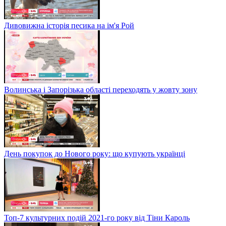
Дивовижна історія песика на ім'я Рой
Волинська і Запорізька області переходять у жовту зону
День покупок до Нового року: що купують українці
Топ-7 культурних подій 2021-го року від Тіни Кароль