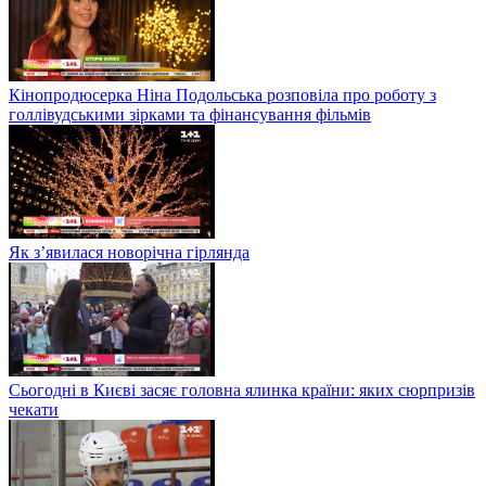
Кінопродюсерка Ніна Подольська розповіла про роботу з
голлівудськими зірками та фінансування фільмів
Як з’явилася новорічна гірлянда
Сьогодні в Києві засяє головна ялинка країни: яких сюрпризів
чекати