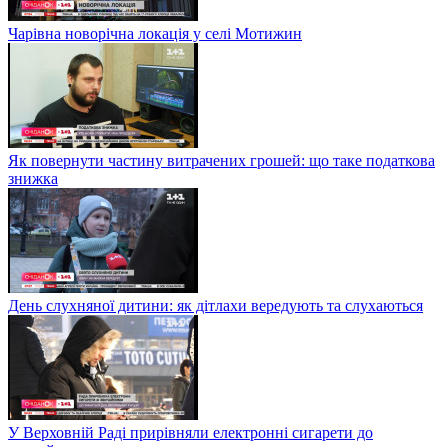
Чарівна новорічна локація у селі Мотижин
Як повернути частину витрачених грошей: що таке податкова
знижка
День слухняної дитини: як дітлахи вередують та слухаються
У Верховній Раді прирівняли електронні сигарети до