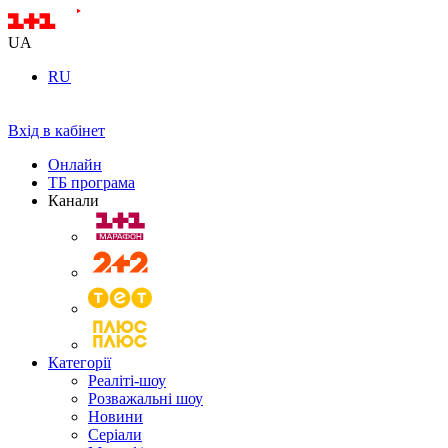
UA
RU
Вхід в кабінет
Онлайн
ТБ програма
Канали
Категорії
Реаліті-шоу
Розважальні шоу
Новини
Серіали