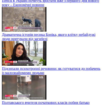
Пенсії в Україні почнуть зростати вже з першого дня нового
року – Економічні новини
Драматична історія песика Боніка, якого влітку небайдужі
люди врятували від загибелі
Підсипали психотропні речовини: як готуватися до побачень
із малознайомими людьми
Полтавського вчителя початкових класів побив батько