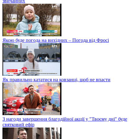
звичайних
Якою буде погода на вихідних – Погода від Фросі
Як правильно кататися на ковзанці, щоб не впасти
З нагоди завершення благодійної акції у "Твоєму дні" буде
святковий ефір