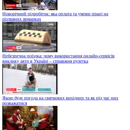
Новорічний підробіток: яка оплата та умови праці на
різдвяних ярмарках
Небезпечна поїздка: чому використання онлайн-сервісів
виклику авто в Україні – справжня рулетка
Якою буде погода на святкових вихідних та як під час них
розважатися