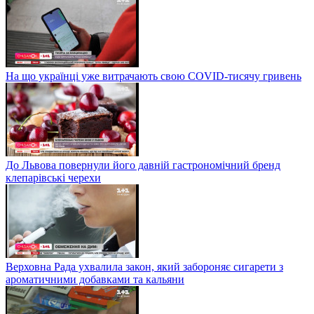
На що українці уже витрачають свою COVID-тисячу гривень
До Львова повернули його давній гастрономічний бренд
клепарівські черехи
Верховна Рада ухвалила закон, який забороняє сигарети з
ароматичними добавками та кальяни