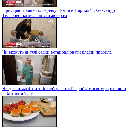
Пристрасті навколо серіалу "Емілі в Парижі": Олександр
Ткаченко написав листа авторам
Чи можуть дитячі садки встановлювати власні правила
Як урізноманітнити інтер'єр ванної і зробити її комфортнішою
– Затишний дім