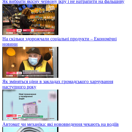
Як вибрати якісну червону ікру і не натрапити на фальшиву
На скільки здорожчали соціальні продукти – Економічні
новини
Як зміняться ціни в закладах громадського харчування
наступного року
Автомат чи механіка: які нововведення чекають на водіїв