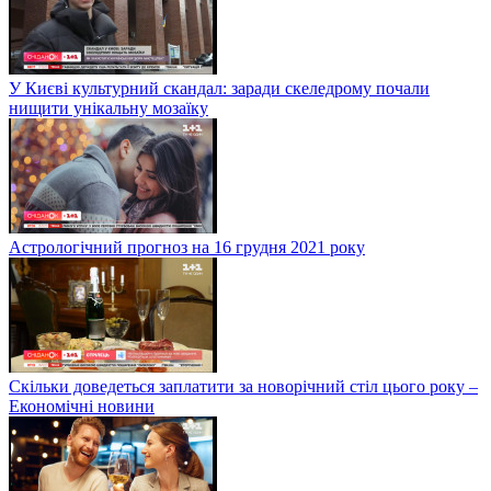
У Києві культурний скандал: заради скеледрому почали
нищити унікальну мозаїку
Астрологічний прогноз на 16 грудня 2021 року
Скільки доведеться заплатити за новорічний стіл цього року –
Економічні новини