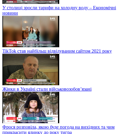
У столиці зросли тарифи на холодну воду – Економічні
новини
TikTok став найбільш відвідуваним сайтом 2021 року
Жінки в Україні стали військовозобов’язані
Фрося розповіла, якою буде погода на вихідних та чим
прикрасити ялинку до року тигра