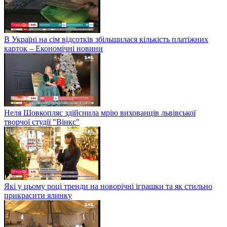
В Україні на сім відсотків збільшилася кількість платіжних
карток – Економічні новини
Неля Шовкопляс здійснила мрію вихованців львівської
творчої студії "Вінкс"
Які у цьому році тренди на новорічні іграшки та як стильно
прикрасити ялинку