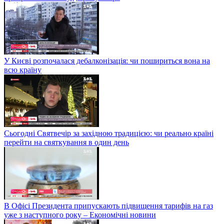
У Києві розпочалася дебалконізація: чи пошириться вона на
всю країну
Сьогодні Святвечір за західною традицією: чи реально країні
перейти на святкування в один день
В Офісі Президента припускають підвищення тарифів на газ
уже з наступного року – Економічні новини