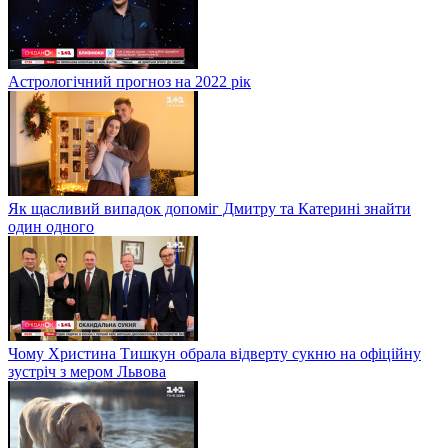
Астрологічний прогноз на 2022 рік
Як щасливий випадок допоміг Дмитру та Катерині знайти
один одного
Чому Христина Тишкун обрала відверту сукню на офіційну
зустріч з мером Львова