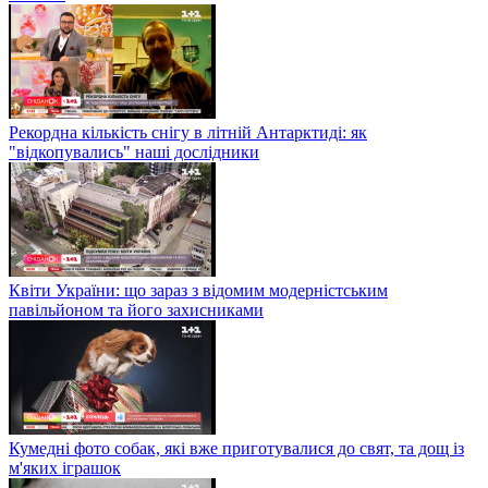
Рекордна кількість снігу в літній Антарктиді: як
"відкопувались" наші дослідники
Квіти України: що зараз з відомим модерністським
павільйоном та його захисниками
Кумедні фото собак, які вже приготувалися до свят, та дощ із
м'яких іграшок