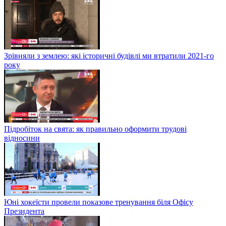
Зрівняли з землею: які історичні будівлі ми втратили 2021-го
року
Підробіток на свята: як правильно оформити трудові
відносини
Юні хокеїсти провели показове тренування біля Офісу
Президента