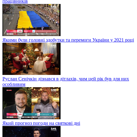
працівників
Якими були головні здобутки та перемоги України у 2021 році
Руслан Сенічкін дізнався в дітлахів, чим цей рік був для них
особливим
Який прогноз погоди на святкові дні