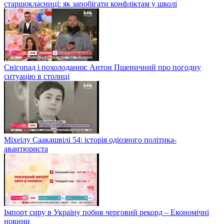
старшокласниці: як запобігати конфліктам у школі
Снігопад і похолодання: Антон Пшеничний про погодну
ситуацію в столиці
Міхеілу Саакашвілі 54: історія одіозного політика-
авантюриста
Імпорт сиру в Україну побив черговий рекорд – Економічні
новини