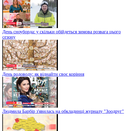
День сноуборда: у скільки обійдеться зимова розвага цього
сезону
День родоводу: як віднайти своє коріння
Людмила Барбір з'явилась на обкладинці журналу "Зоодруг"