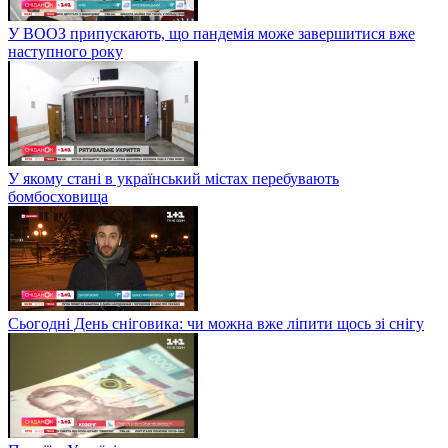
У ВООЗ припускають, що пандемія може завершитися вже
наступного року
У якому стані в український містах перебувають
бомбосховища
Сьогодні День сніговика: чи можна вже ліпити щось зі снігу