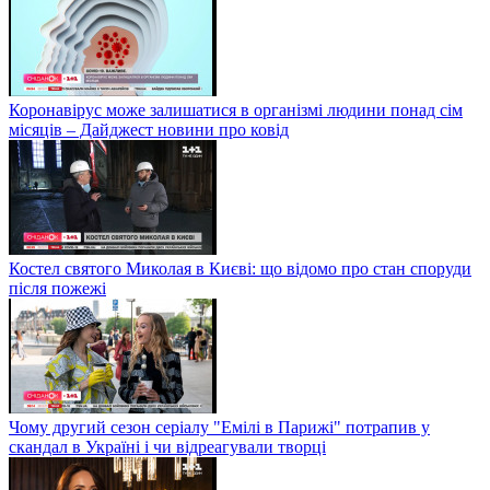
Коронавірус може залишатися в організмі людини понад сім
місяців – Дайджест новини про ковід
Костел святого Миколая в Києві: що відомо про стан споруди
після пожежі
Чому другий сезон серіалу "Емілі в Парижі" потрапив у
скандал в Україні і чи відреагували творці