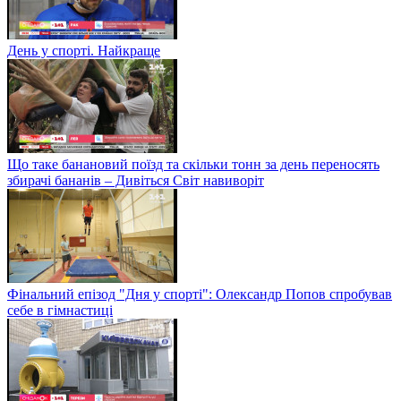
День у спорті. Найкраще
Що таке банановий поїзд та скільки тонн за день переносять
збирачі бананів – Дивіться Світ навиворіт
Фінальний епізод "Дня у спорті": Олександр Попов спробував
себе в гімнастиці