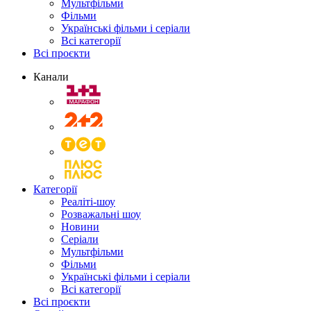
Мультфільми
Фільми
Українські фільми і серіали
Всі категорії
Всі проєкти
Канали
Категорії
Реаліті-шоу
Розважальні шоу
Новини
Серіали
Мультфільми
Фільми
Українські фільми і серіали
Всі категорії
Всі проєкти