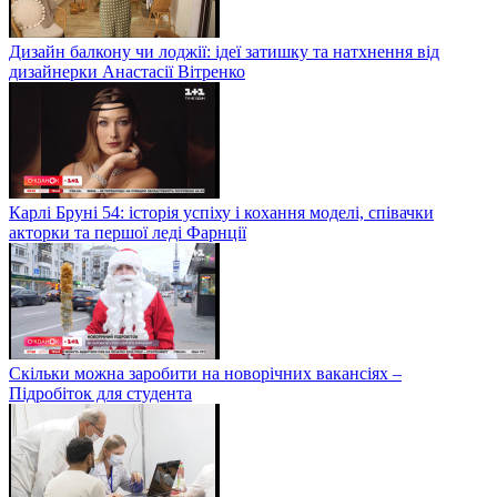
Дизайн балкону чи лоджії: ідеї затишку та натхнення від
дизайнерки Анастасії Вітренко
Карлі Бруні 54: історія успіху і кохання моделі, співачки
акторки та першої леді Фарнції
Скільки можна заробити на новорічних вакансіях –
Підробіток для студента