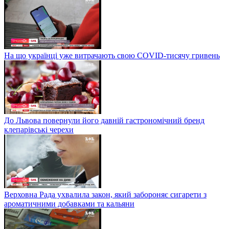
На що українці уже витрачають свою COVID-тисячу гривень
До Львова повернули його давній гастрономічний бренд
клепарівські черехи
Верховна Рада ухвалила закон, який забороняє сигарети з
ароматичними добавками та кальяни