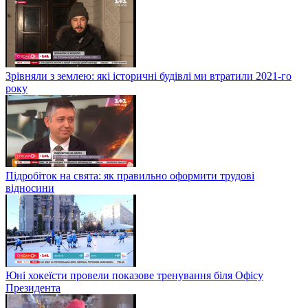
Зрівняли з землею: які історичні будівлі ми втратили 2021-го
року
Підробіток на свята: як правильно оформити трудові
відносини
Юні хокеїсти провели показове тренування біля Офісу
Президента