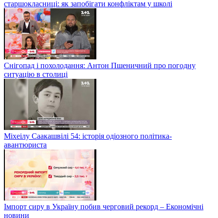
старшокласниці: як запобігати конфліктам у школі
Снігопад і похолодання: Антон Пшеничний про погодну
ситуацію в столиці
Міхеілу Саакашвілі 54: історія одіозного політика-
авантюриста
Імпорт сиру в Україну побив черговий рекорд – Економічні
новини