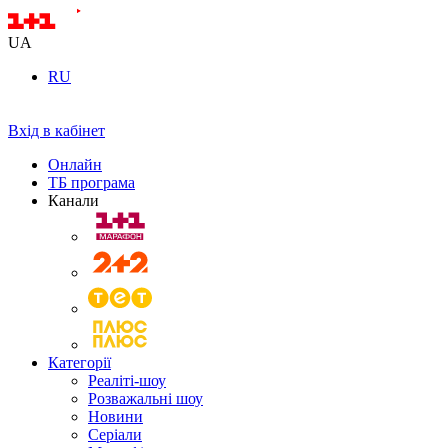
UA
RU
Вхід в кабінет
Онлайн
ТБ програма
Канали
Категорії
Реаліті-шоу
Розважальні шоу
Новини
Серіали