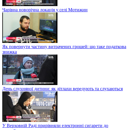
Чарівна новорічна локація у селі Мотижин
Як повернути частину витрачених грошей: що таке податкова
знижка
День слухняної дитини: як дітлахи вередують та слухаються
У Верховній Раді прирівняли електронні сигарети до