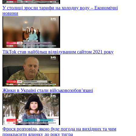
У столиці зросли тарифи на холодну воду – Економічні
новини
TikTok став найбільш відвідуваним сайтом 2021 року
Жінки в Україні стали військовозобов’язані
Фрося розповіла, якою буде погода на вихідних та чим
прикрасити ялинку до року тигра