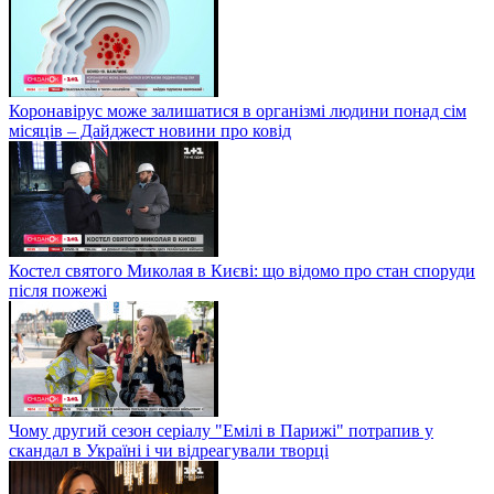
Коронавірус може залишатися в організмі людини понад сім
місяців – Дайджест новини про ковід
Костел святого Миколая в Києві: що відомо про стан споруди
після пожежі
Чому другий сезон серіалу "Емілі в Парижі" потрапив у
скандал в Україні і чи відреагували творці