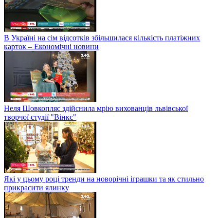
В Україні на сім відсотків збільшилася кількість платіжних
карток – Економічні новини
Неля Шовкопляс здійснила мрію вихованців львівської
творчої студії "Вінкс"
Які у цьому році тренди на новорічні іграшки та як стильно
прикрасити ялинку