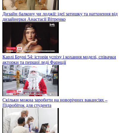
Дизайн балкону чи лоджії: ідеї затишку та натхнення від
дизайнерки Анастасії Вітренко
Карлі Бруні 54: історія успіху і кохання моделі, співачки
акторки та першої леді Фарнції
Скільки можна заробити на новорічних вакансіях –
Підробіток для студента