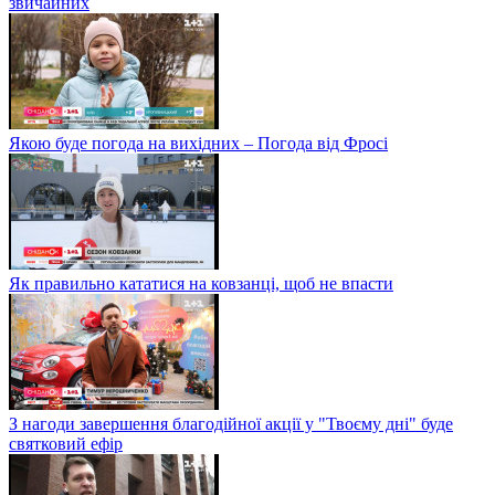
звичайних
Якою буде погода на вихідних – Погода від Фросі
Як правильно кататися на ковзанці, щоб не впасти
З нагоди завершення благодійної акції у "Твоєму дні" буде
святковий ефір