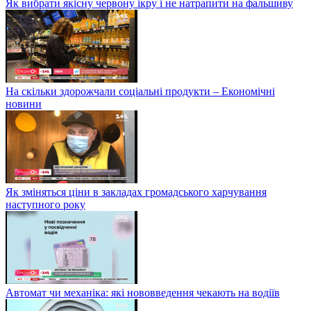
Як вибрати якісну червону ікру і не натрапити на фальшиву
На скільки здорожчали соціальні продукти – Економічні
новини
Як зміняться ціни в закладах громадського харчування
наступного року
Автомат чи механіка: які нововведення чекають на водіїв