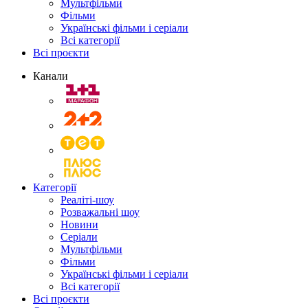
Мультфільми
Фільми
Українські фільми і серіали
Всі категорії
Всі проєкти
Канали
Категорії
Реаліті-шоу
Розважальні шоу
Новини
Серіали
Мультфільми
Фільми
Українські фільми і серіали
Всі категорії
Всі проєкти