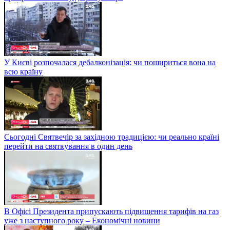
У Києві розпочалася дебалконізація: чи пошириться вона на
всю країну
Сьогодні Святвечір за західною традицією: чи реально країні
перейти на святкування в один день
В Офісі Президента припускають підвищення тарифів на газ
уже з наступного року – Економічні новини