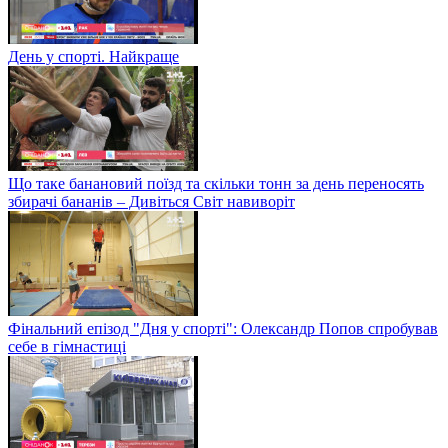
День у спорті. Найкраще
Що таке банановий поїзд та скільки тонн за день переносять
збирачі бананів – Дивіться Світ навиворіт
Фінальний епізод "Дня у спорті": Олександр Попов спробував
себе в гімнастиці