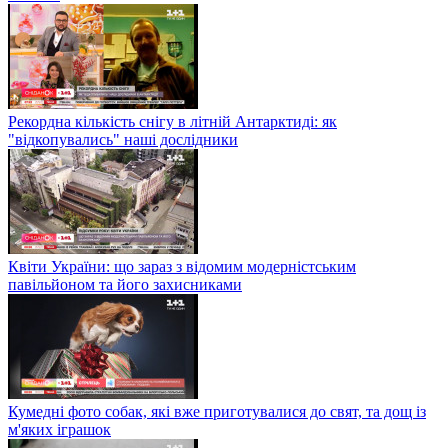
Рекордна кількість снігу в літній Антарктиді: як
"відкопувались" наші дослідники
Квіти України: що зараз з відомим модерністським
павільйоном та його захисниками
Кумедні фото собак, які вже приготувалися до свят, та дощ із
м'яких іграшок