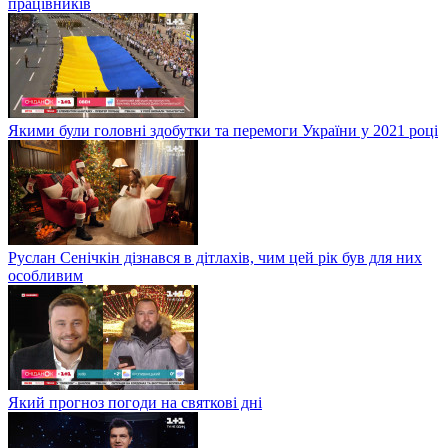
працівників
Якими були головні здобутки та перемоги України у 2021 році
Руслан Сенічкін дізнався в дітлахів, чим цей рік був для них
особливим
Який прогноз погоди на святкові дні