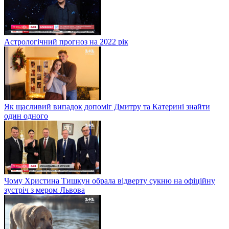
Астрологічний прогноз на 2022 рік
Як щасливий випадок допоміг Дмитру та Катерині знайти
один одного
Чому Христина Тишкун обрала відверту сукню на офіційну
зустріч з мером Львова