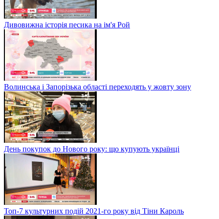
Дивовижна історія песика на ім'я Рой
Волинська і Запорізька області переходять у жовту зону
День покупок до Нового року: що купують українці
Топ-7 культурних подій 2021-го року від Тіни Кароль