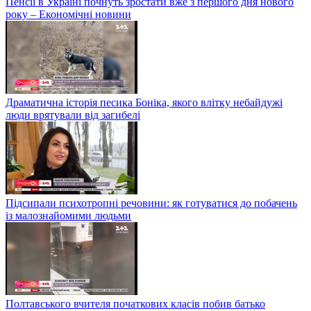
Пенсії в Україні почнуть зростати вже з першого дня нового
року – Економічні новини
Драматична історія песика Боніка, якого влітку небайдужі
люди врятували від загибелі
Підсипали психотропні речовини: як готуватися до побачень
із малознайомими людьми
Полтавського вчителя початкових класів побив батько