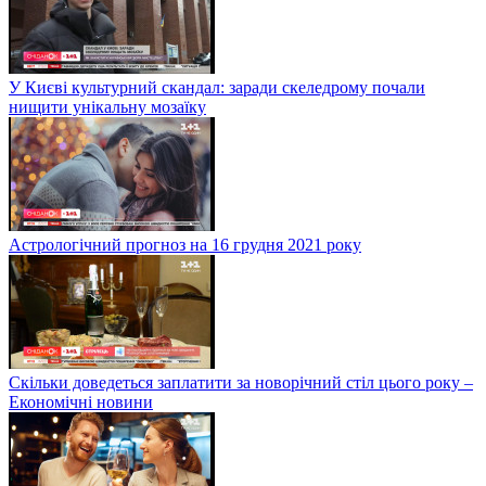
У Києві культурний скандал: заради скеледрому почали
нищити унікальну мозаїку
Астрологічний прогноз на 16 грудня 2021 року
Скільки доведеться заплатити за новорічний стіл цього року –
Економічні новини