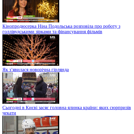
Кінопродюсерка Ніна Подольська розповіла про роботу з
голлівудськими зірками та фінансування фільмів
Як з’явилася новорічна гірлянда
Сьогодні в Києві засяє головна ялинка країни: яких сюрпризів
чекати