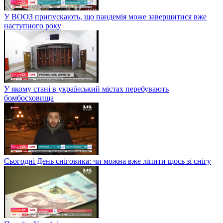
У ВООЗ припускають, що пандемія може завершитися вже
наступного року
У якому стані в український містах перебувають
бомбосховища
Сьогодні День сніговика: чи можна вже ліпити щось зі снігу