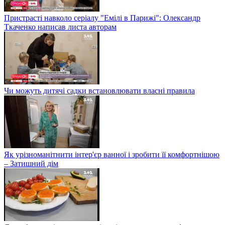
Пристрасті навколо серіалу "Емілі в Парижі": Олександр
Ткаченко написав листа авторам
Чи можуть дитячі садки встановлювати власні правила
Як урізноманітнити інтер'єр ванної і зробити її комфортнішою
– Затишний дім