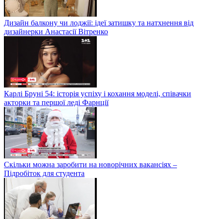
Дизайн балкону чи лоджії: ідеї затишку та натхнення від
дизайнерки Анастасії Вітренко
Карлі Бруні 54: історія успіху і кохання моделі, співачки
акторки та першої леді Фарнції
Скільки можна заробити на новорічних вакансіях –
Підробіток для студента