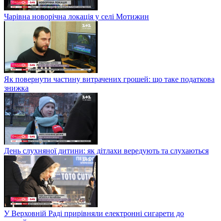
Чарівна новорічна локація у селі Мотижин
Як повернути частину витрачених грошей: що таке податкова
знижка
День слухняної дитини: як дітлахи вередують та слухаються
У Верховній Раді прирівняли електронні сигарети до