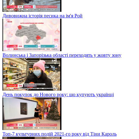
Дивовижна історія песика на ім'я Рой
Волинська і Запорізька області переходять у жовту зону
День покупок до Нового року: що купують українці
Топ-7 культурних подій 2021-го року від Тіни Кароль