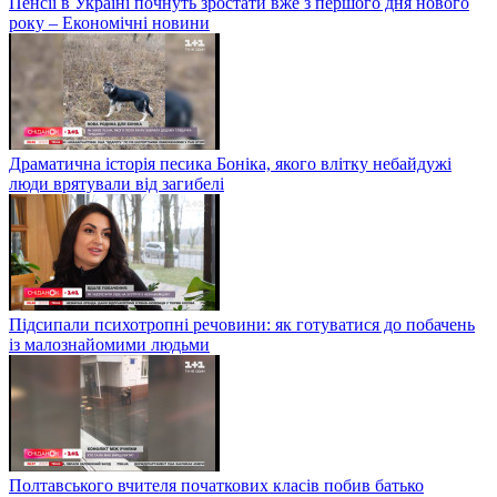
Пенсії в Україні почнуть зростати вже з першого дня нового
року – Економічні новини
Драматична історія песика Боніка, якого влітку небайдужі
люди врятували від загибелі
Підсипали психотропні речовини: як готуватися до побачень
із малознайомими людьми
Полтавського вчителя початкових класів побив батько