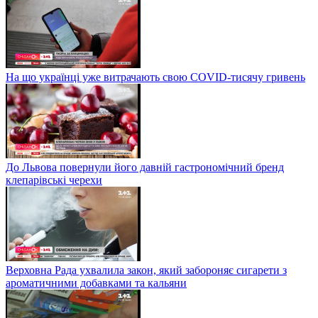
На що українці уже витрачають свою COVID-тисячу гривень
До Львова повернули його давній гастрономічний бренд
клепарівські черехи
Верховна Рада ухвалила закон, який забороняє сигарети з
ароматичними добавками та кальяни