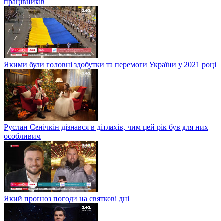
працівників
Якими були головні здобутки та перемоги України у 2021 році
Руслан Сенічкін дізнався в дітлахів, чим цей рік був для них
особливим
Який прогноз погоди на святкові дні