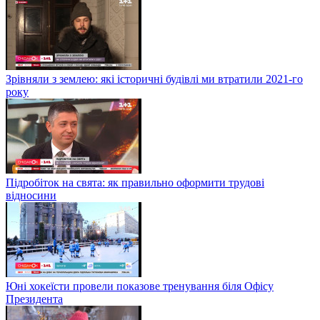
Зрівняли з землею: які історичні будівлі ми втратили 2021-го
року
Підробіток на свята: як правильно оформити трудові
відносини
Юні хокеїсти провели показове тренування біля Офісу
Президента