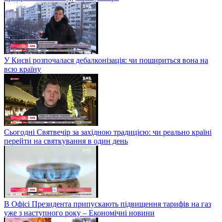
У Києві розпочалася дебалконізація: чи пошириться вона на
всю країну
Сьогодні Святвечір за західною традицією: чи реально країні
перейти на святкування в один день
В Офісі Президента припускають підвищення тарифів на газ
уже з наступного року – Економічні новини