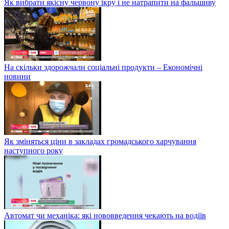
Як вибрати якісну червону ікру і не натрапити на фальшиву
На скільки здорожчали соціальні продукти – Економічні
новини
Як зміняться ціни в закладах громадського харчування
наступного року
Автомат чи механіка: які нововведення чекають на водіїв