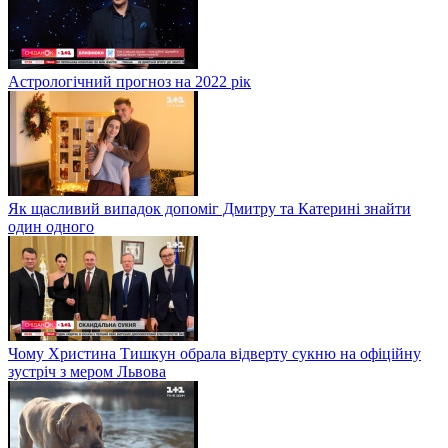
Астрологічний прогноз на 2022 рік
Як щасливий випадок допоміг Дмитру та Катерині знайти
один одного
Чому Христина Тишкун обрала відверту сукню на офіційну
зустріч з мером Львова