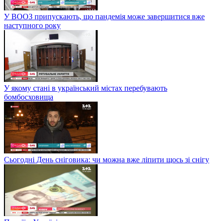
У ВООЗ припускають, що пандемія може завершитися вже
наступного року
У якому стані в український містах перебувають
бомбосховища
Сьогодні День сніговика: чи можна вже ліпити щось зі снігу