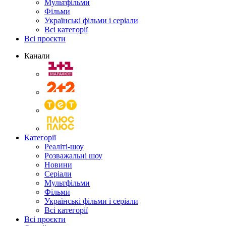
Мультфільми
Фільми
Українські фільми і серіали
Всі категорії
Всі проєкти
Канали
Категорії
Реаліті-шоу
Розважальні шоу
Новини
Серіали
Мультфільми
Фільми
Українські фільми і серіали
Всі категорії
Всі проєкти