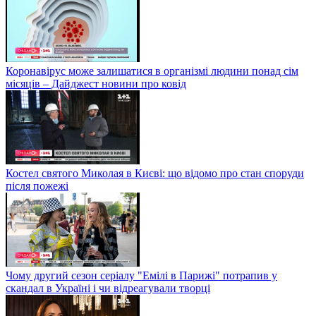
Коронавірус може залишатися в організмі людини понад сім
місяців – Дайджест новини про ковід
Костел святого Миколая в Києві: що відомо про стан споруди
після пожежі
Чому другий сезон серіалу "Емілі в Парижі" потрапив у
скандал в Україні і чи відреагували творці