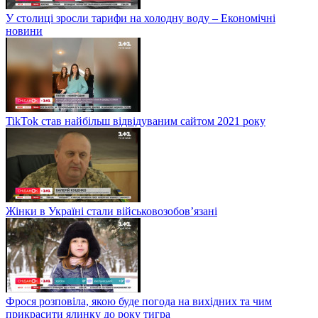
У столиці зросли тарифи на холодну воду – Економічні
новини
TikTok став найбільш відвідуваним сайтом 2021 року
Жінки в Україні стали військовозобов’язані
Фрося розповіла, якою буде погода на вихідних та чим
прикрасити ялинку до року тигра