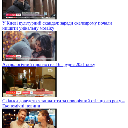
У Києві культурний скандал: заради скеледрому почали
нищити унікальну мозаїку
Астрологічний прогноз на 16 грудня 2021 року
Скільки доведеться заплатити за новорічний стіл цього року –
Економічні новини