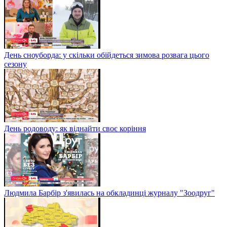
День сноуборда: у скільки обійдеться зимова розвага цього
сезону
День родоводу: як віднайти своє коріння
Людмила Барбір з'явилась на обкладинці журналу "Зоодруг"