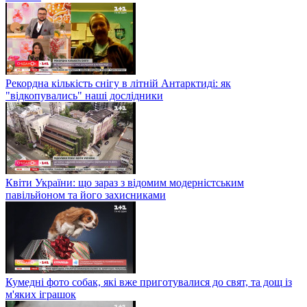
Рекордна кількість снігу в літній Антарктиді: як
"відкопувались" наші дослідники
Квіти України: що зараз з відомим модерністським
павільйоном та його захисниками
Кумедні фото собак, які вже приготувалися до свят, та дощ із
м'яких іграшок