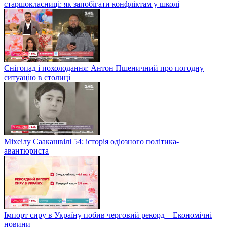
старшокласниці: як запобігати конфліктам у школі
Снігопад і похолодання: Антон Пшеничний про погодну
ситуацію в столиці
Міхеілу Саакашвілі 54: історія одіозного політика-
авантюриста
Імпорт сиру в Україну побив черговий рекорд – Економічні
новини