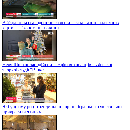
В Україні на сім відсотків збільшилася кількість платіжних
карток – Економічні новини
Неля Шовкопляс здійснила мрію вихованців львівської
творчої студії "Вінкс"
Які у цьому році тренди на новорічні іграшки та як стильно
прикрасити ялинку