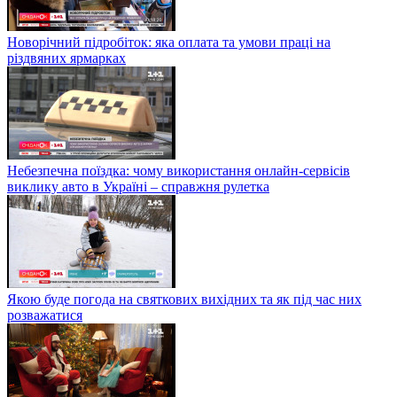
Новорічний підробіток: яка оплата та умови праці на
різдвяних ярмарках
Небезпечна поїздка: чому використання онлайн-сервісів
виклику авто в Україні – справжня рулетка
Якою буде погода на святкових вихідних та як під час них
розважатися