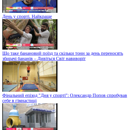
День у спорті. Найкраще
Що таке банановий поїзд та скільки тонн за день переносять
збирачі бананів – Дивіться Світ навиворіт
Фінальний епізод "Дня у спорті": Олександр Попов спробував
себе в гімнастиці