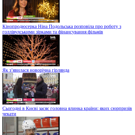
Кінопродюсерка Ніна Подольська розповіла про роботу з
голлівудськими зірками та фінансування фільмів
Як з’явилася новорічна гірлянда
Сьогодні в Києві засяє головна ялинка країни: яких сюрпризів
чекати