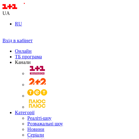
UA
RU
Вхід в кабінет
Онлайн
ТБ програма
Канали
Категорії
Реаліті-шоу
Розважальні шоу
Новини
Серіали