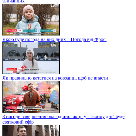
звичайних
Якою буде погода на вихідних – Погода від Фросі
Як правильно кататися на ковзанці, щоб не впасти
З нагоди завершення благодійної акції у "Твоєму дні" буде
святковий ефір