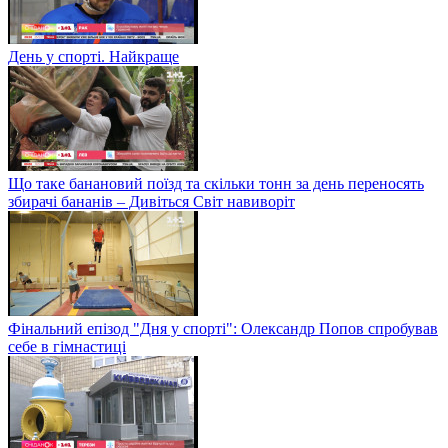
День у спорті. Найкраще
Що таке банановий поїзд та скільки тонн за день переносять
збирачі бананів – Дивіться Світ навиворіт
Фінальний епізод "Дня у спорті": Олександр Попов спробував
себе в гімнастиці