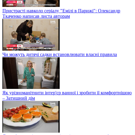
Пристрасті навколо серіалу "Емілі в Парижі": Олександр
Ткаченко написав листа авторам
Чи можуть дитячі садки встановлювати власні правила
Як урізноманітнити інтер'єр ванної і зробити її комфортнішою
– Затишний дім