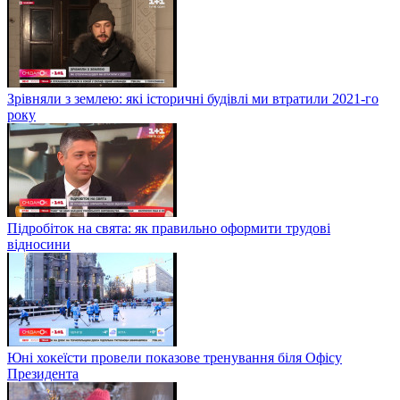
Зрівняли з землею: які історичні будівлі ми втратили 2021-го
року
Підробіток на свята: як правильно оформити трудові
відносини
Юні хокеїсти провели показове тренування біля Офісу
Президента