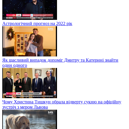
Астрологічний прогноз на 2022 рік
Як щасливий випадок допоміг Дмитру та Катерині знайти
один одного
Чому Христина Тишкун обрала відверту сукню на офіційну
зустріч з мером Львова