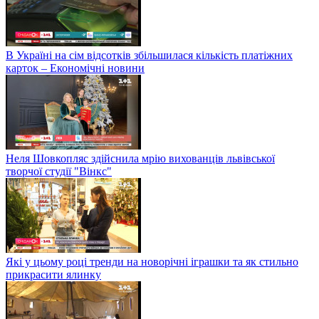
В Україні на сім відсотків збільшилася кількість платіжних
карток – Економічні новини
Неля Шовкопляс здійснила мрію вихованців львівської
творчої студії "Вінкс"
Які у цьому році тренди на новорічні іграшки та як стильно
прикрасити ялинку