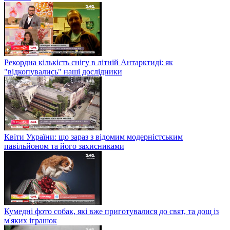
Рекордна кількість снігу в літній Антарктиді: як
"відкопувались" наші дослідники
Квіти України: що зараз з відомим модерністським
павільйоном та його захисниками
Кумедні фото собак, які вже приготувалися до свят, та дощ із
м'яких іграшок