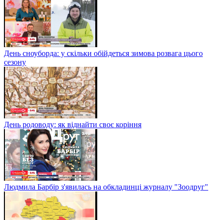
День сноуборда: у скільки обійдеться зимова розвага цього
сезону
День родоводу: як віднайти своє коріння
Людмила Барбір з'явилась на обкладинці журналу "Зоодруг"