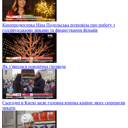
Кінопродюсерка Ніна Подольська розповіла про роботу з
голлівудськими зірками та фінансування фільмів
Як з’явилася новорічна гірлянда
Сьогодні в Києві засяє головна ялинка країни: яких сюрпризів
чекати