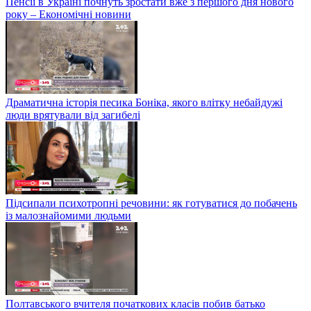
Пенсії в Україні почнуть зростати вже з першого дня нового
року – Економічні новини
Драматична історія песика Боніка, якого влітку небайдужі
люди врятували від загибелі
Підсипали психотропні речовини: як готуватися до побачень
із малознайомими людьми
Полтавського вчителя початкових класів побив батько