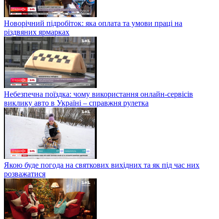
Новорічний підробіток: яка оплата та умови праці на
різдвяних ярмарках
Небезпечна поїздка: чому використання онлайн-сервісів
виклику авто в Україні – справжня рулетка
Якою буде погода на святкових вихідних та як під час них
розважатися