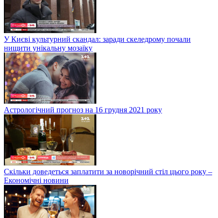
У Києві культурний скандал: заради скеледрому почали
нищити унікальну мозаїку
Астрологічний прогноз на 16 грудня 2021 року
Скільки доведеться заплатити за новорічний стіл цього року –
Економічні новини