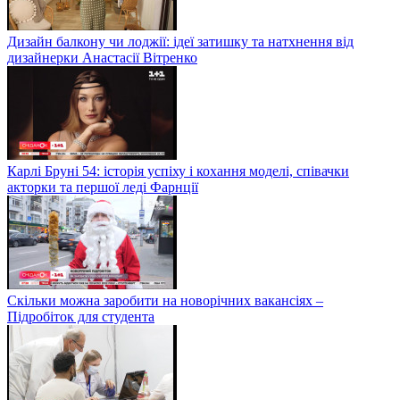
Дизайн балкону чи лоджії: ідеї затишку та натхнення від
дизайнерки Анастасії Вітренко
Карлі Бруні 54: історія успіху і кохання моделі, співачки
акторки та першої леді Фарнції
Скільки можна заробити на новорічних вакансіях –
Підробіток для студента