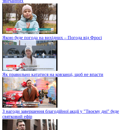
звичайних
Якою буде погода на вихідних – Погода від Фросі
Як правильно кататися на ковзанці, щоб не впасти
З нагоди завершення благодійної акції у "Твоєму дні" буде
святковий ефір