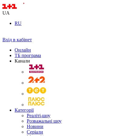
UA
RU
Вхід в кабінет
Онлайн
ТБ програма
Канали
Категорії
Реаліті-шоу
Розважальні шоу
Новини
Серіали