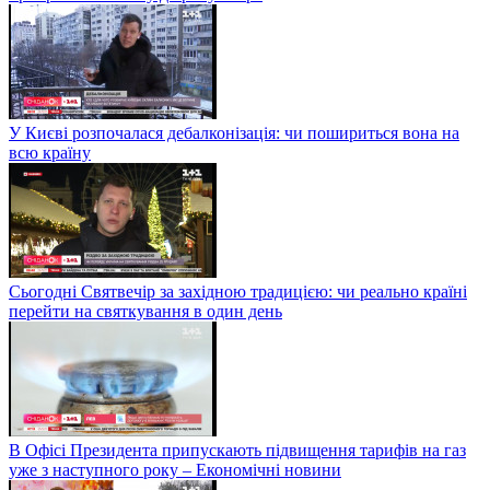
У Києві розпочалася дебалконізація: чи пошириться вона на
всю країну
Сьогодні Святвечір за західною традицією: чи реально країні
перейти на святкування в один день
В Офісі Президента припускають підвищення тарифів на газ
уже з наступного року – Економічні новини