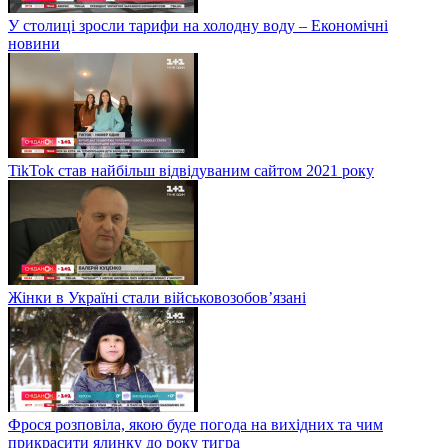
У столиці зросли тарифи на холодну воду – Економічні
новини
TikTok став найбільш відвідуваним сайтом 2021 року
Жінки в Україні стали військовозобов’язані
Фрося розповіла, якою буде погода на вихідних та чим
прикрасити ялинку до року тигра