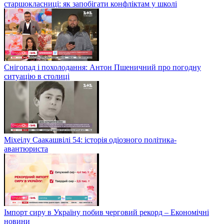
старшокласниці: як запобігати конфліктам у школі
Снігопад і похолодання: Антон Пшеничний про погодну
ситуацію в столиці
Міхеілу Саакашвілі 54: історія одіозного політика-
авантюриста
Імпорт сиру в Україну побив черговий рекорд – Економічні
новини