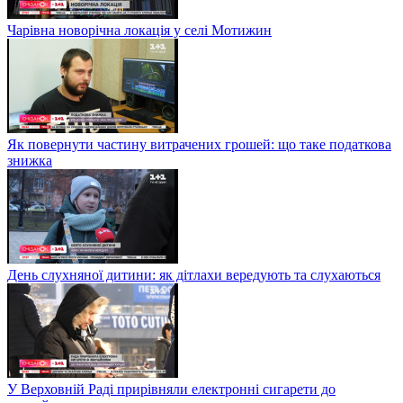
Чарівна новорічна локація у селі Мотижин
Як повернути частину витрачених грошей: що таке податкова
знижка
День слухняної дитини: як дітлахи вередують та слухаються
У Верховній Раді прирівняли електронні сигарети до