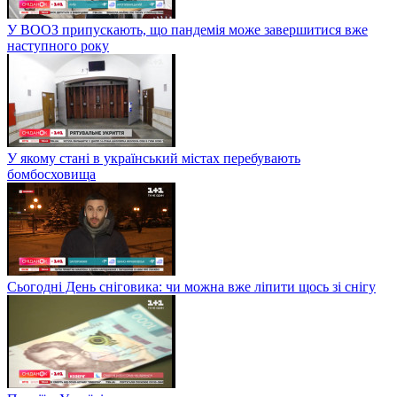
У ВООЗ припускають, що пандемія може завершитися вже
наступного року
У якому стані в український містах перебувають
бомбосховища
Сьогодні День сніговика: чи можна вже ліпити щось зі снігу