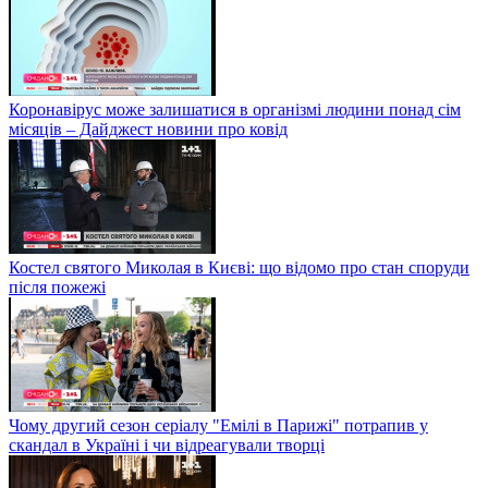
Коронавірус може залишатися в організмі людини понад сім
місяців – Дайджест новини про ковід
Костел святого Миколая в Києві: що відомо про стан споруди
після пожежі
Чому другий сезон серіалу "Емілі в Парижі" потрапив у
скандал в Україні і чи відреагували творці