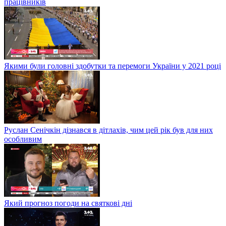
працівників
Якими були головні здобутки та перемоги України у 2021 році
Руслан Сенічкін дізнався в дітлахів, чим цей рік був для них
особливим
Який прогноз погоди на святкові дні