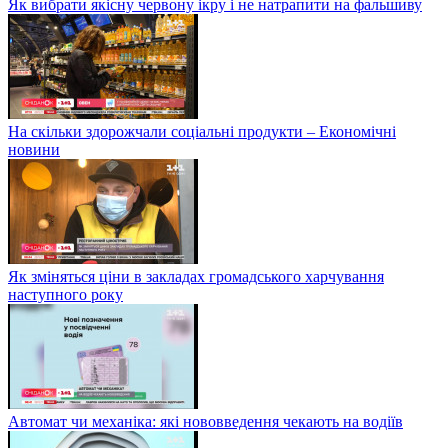
Як вибрати якісну червону ікру і не натрапити на фальшиву
На скільки здорожчали соціальні продукти – Економічні
новини
Як зміняться ціни в закладах громадського харчування
наступного року
Автомат чи механіка: які нововведення чекають на водіїв