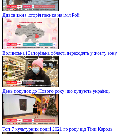
Дивовижна історія песика на ім'я Рой
Волинська і Запорізька області переходять у жовту зону
День покупок до Нового року: що купують українці
Топ-7 культурних подій 2021-го року від Тіни Кароль