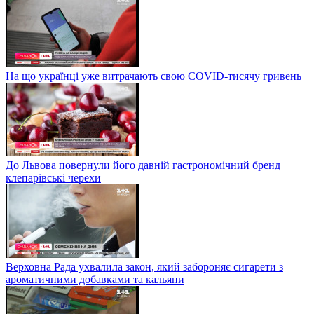
На що українці уже витрачають свою COVID-тисячу гривень
До Львова повернули його давній гастрономічний бренд
клепарівські черехи
Верховна Рада ухвалила закон, який забороняє сигарети з
ароматичними добавками та кальяни