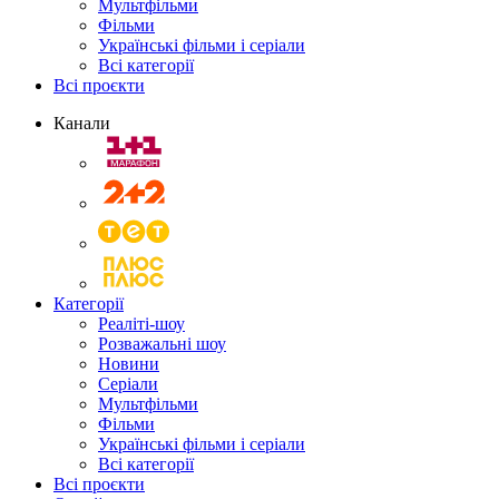
Мультфільми
Фільми
Українські фільми і серіали
Всі категорії
Всі проєкти
Канали
Категорії
Реаліті-шоу
Розважальні шоу
Новини
Серіали
Мультфільми
Фільми
Українські фільми і серіали
Всі категорії
Всі проєкти