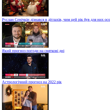
Руслан Сенічкін дізнався в дітлахів, чим цей рік був для них о
Який прогноз погоди на святкові дні
Астрологічний прогноз на 2022 рік