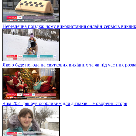
Небезпечна поїздка: чому використання онлайн-сервісів виклик
Якою буде погода на святкових вихідних та як під час них розв
Чим 2021 рік був особливим для дітлахів – Новорічні історії