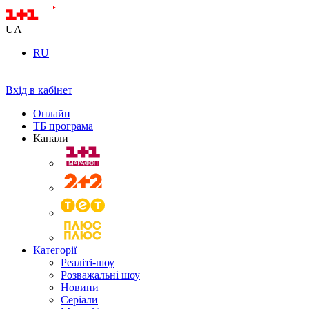
UA
RU
Вхід в кабінет
Онлайн
ТБ програма
Канали
Категорії
Реаліті-шоу
Розважальні шоу
Новини
Серіали