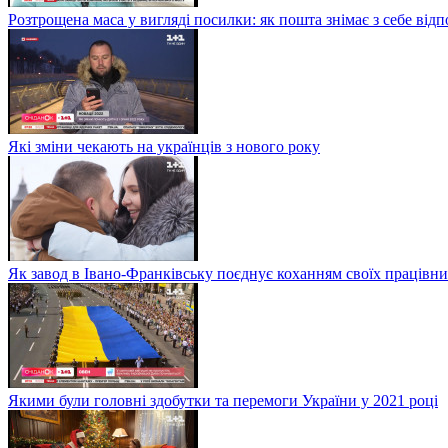
Розтрощена маса у вигляді посилки: як пошта знімає з себе від
Які зміни чекають на українців з нового року
Як завод в Івано-Франківську поєднує коханням своїх працівни
Якими були головні здобутки та перемоги України у 2021 році