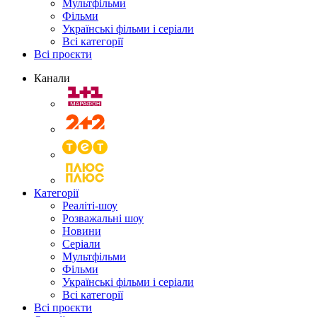
Мультфільми
Фільми
Українські фільми і серіали
Всі категорії
Всі проєкти
Канали
Категорії
Реаліті-шоу
Розважальні шоу
Новини
Серіали
Мультфільми
Фільми
Українські фільми і серіали
Всі категорії
Всі проєкти