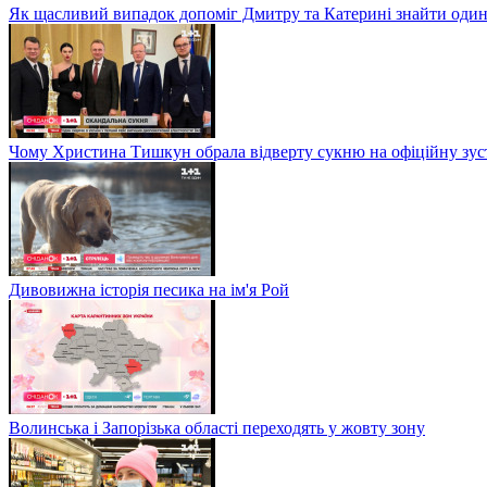
Як щасливий випадок допоміг Дмитру та Катерині знайти один
Чому Христина Тишкун обрала відверту сукню на офіційну зус
Дивовижна історія песика на ім'я Рой
Волинська і Запорізька області переходять у жовту зону