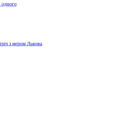
 одного
тріч з мером Львова