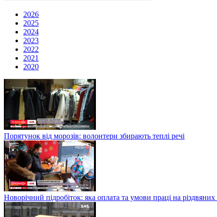
2026
2025
2024
2023
2022
2021
2020
Порятунок від морозів: волонтери збирають теплі речі
Новорічний підробіток: яка оплата та умови праці на різдвяних