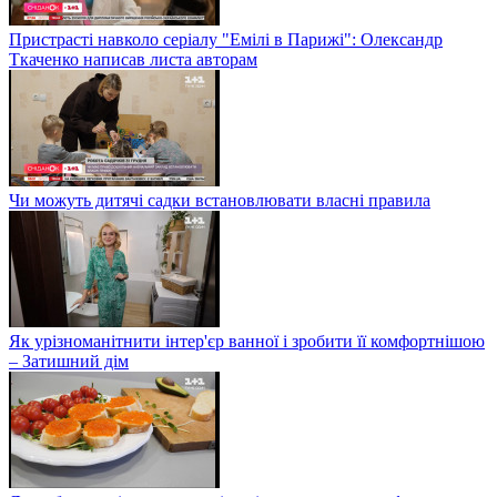
Пристрасті навколо серіалу "Емілі в Парижі": Олександр
Ткаченко написав листа авторам
Чи можуть дитячі садки встановлювати власні правила
Як урізноманітнити інтер'єр ванної і зробити її комфортнішою
– Затишний дім