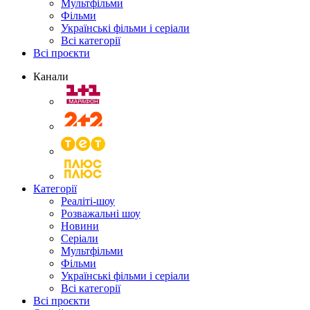
Мультфільми
Фільми
Українські фільми і серіали
Всі категорії
Всі проєкти
Канали
Категорії
Реаліті-шоу
Розважальні шоу
Новини
Серіали
Мультфільми
Фільми
Українські фільми і серіали
Всі категорії
Всі проєкти