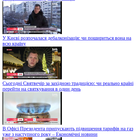
У Києві розпочалася дебалконізація: чи пошириться вона на
всю країну
Сьогодні Святвечір за західною традицією: чи реально країні
перейти на святкування в один день
В Офісі Президента припускають підвищення тарифів на газ
уже з наступного року – Економічні новини