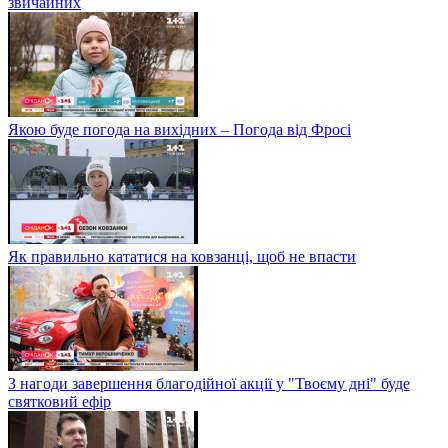
звичайних
Якою буде погода на вихідних – Погода від Фросі
Як правильно кататися на ковзанці, щоб не впасти
З нагоди завершення благодійної акції у "Твоєму дні" буде
святковий ефір