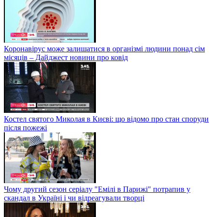
Коронавірус може залишатися в організмі людини понад сім
місяців – Дайджест новини про ковід
Костел святого Миколая в Києві: що відомо про стан споруди
після пожежі
Чому другий сезон серіалу "Емілі в Парижі" потрапив у
скандал в Україні і чи відреагували творці