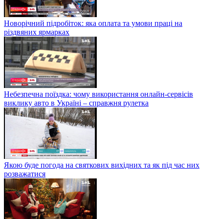
Новорічний підробіток: яка оплата та умови праці на
різдвяних ярмарках
Небезпечна поїздка: чому використання онлайн-сервісів
виклику авто в Україні – справжня рулетка
Якою буде погода на святкових вихідних та як під час них
розважатися