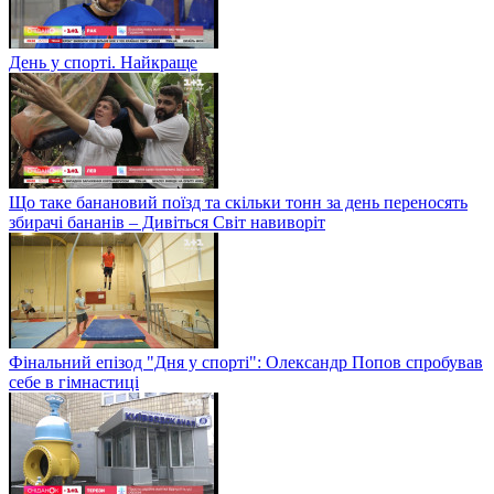
День у спорті. Найкраще
Що таке банановий поїзд та скільки тонн за день переносять
збирачі бананів – Дивіться Світ навиворіт
Фінальний епізод "Дня у спорті": Олександр Попов спробував
себе в гімнастиці