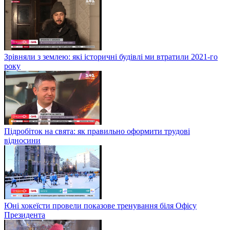
Зрівняли з землею: які історичні будівлі ми втратили 2021-го
року
Підробіток на свята: як правильно оформити трудові
відносини
Юні хокеїсти провели показове тренування біля Офісу
Президента