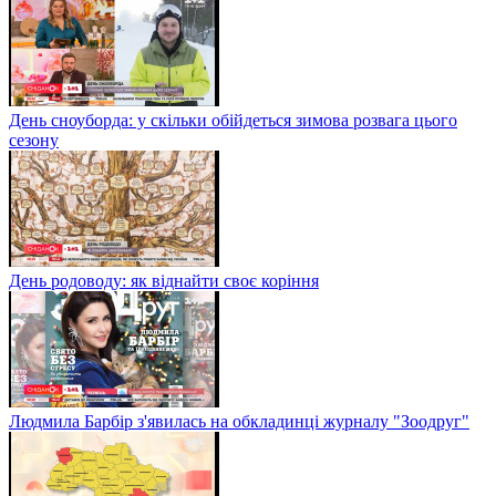
День сноуборда: у скільки обійдеться зимова розвага цього
сезону
День родоводу: як віднайти своє коріння
Людмила Барбір з'явилась на обкладинці журналу "Зоодруг"