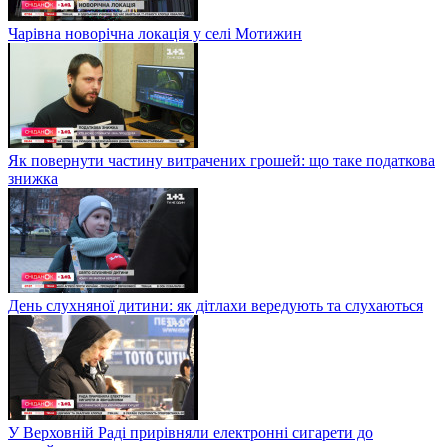
Чарівна новорічна локація у селі Мотижин
Як повернути частину витрачених грошей: що таке податкова
знижка
День слухняної дитини: як дітлахи вередують та слухаються
У Верховній Раді прирівняли електронні сигарети до