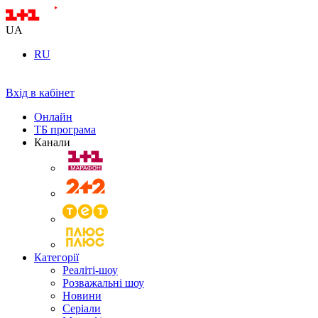
UA
RU
Вхід в кабінет
Онлайн
ТБ програма
Канали
Категорії
Реаліті-шоу
Розважальні шоу
Новини
Серіали