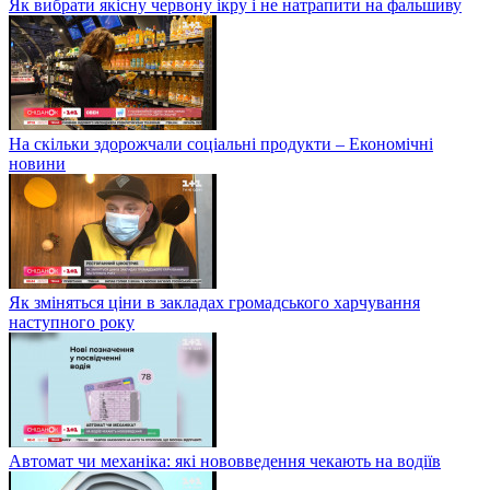
Як вибрати якісну червону ікру і не натрапити на фальшиву
На скільки здорожчали соціальні продукти – Економічні
новини
Як зміняться ціни в закладах громадського харчування
наступного року
Автомат чи механіка: які нововведення чекають на водіїв