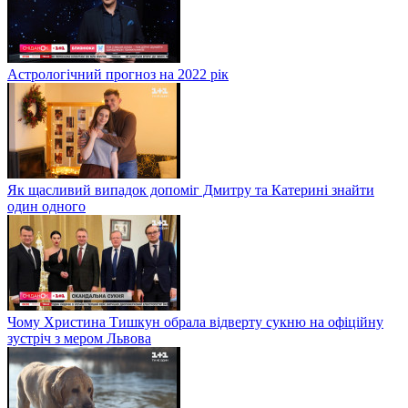
Астрологічний прогноз на 2022 рік
Як щасливий випадок допоміг Дмитру та Катерині знайти
один одного
Чому Христина Тишкун обрала відверту сукню на офіційну
зустріч з мером Львова