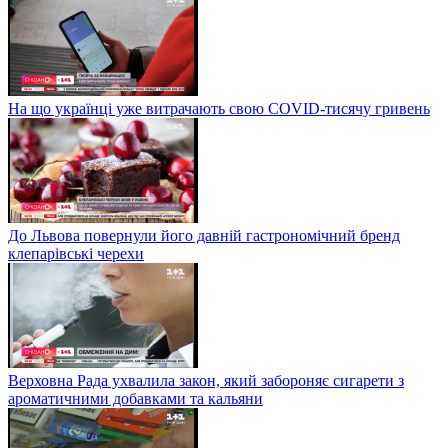
На що українці уже витрачають свою COVID-тисячу гривень
До Львова повернули його давній гастрономічний бренд
клепарівські черехи
Верховна Рада ухвалила закон, який забороняє сигарети з
ароматичними добавками та кальяни