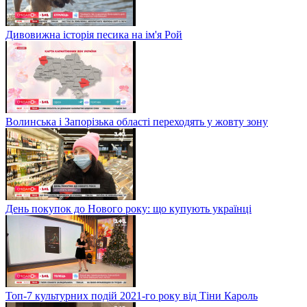
Дивовижна історія песика на ім'я Рой
Волинська і Запорізька області переходять у жовту зону
День покупок до Нового року: що купують українці
Топ-7 культурних подій 2021-го року від Тіни Кароль