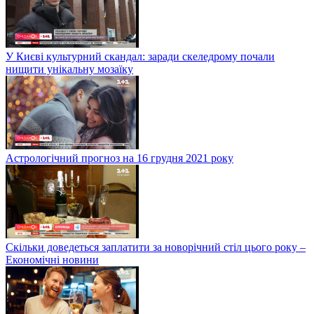
У Києві культурний скандал: заради скеледрому почали
нищити унікальну мозаїку
Астрологічний прогноз на 16 грудня 2021 року
Скільки доведеться заплатити за новорічний стіл цього року –
Економічні новини