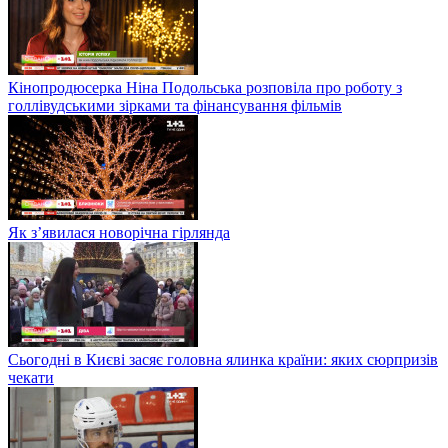
Кінопродюсерка Ніна Подольська розповіла про роботу з
голлівудськими зірками та фінансування фільмів
Як з’явилася новорічна гірлянда
Сьогодні в Києві засяє головна ялинка країни: яких сюрпризів
чекати