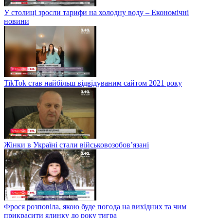
У столиці зросли тарифи на холодну воду – Економічні
новини
TikTok став найбільш відвідуваним сайтом 2021 року
Жінки в Україні стали військовозобов’язані
Фрося розповіла, якою буде погода на вихідних та чим
прикрасити ялинку до року тигра