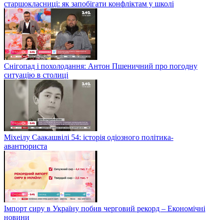
старшокласниці: як запобігати конфліктам у школі
Снігопад і похолодання: Антон Пшеничний про погодну
ситуацію в столиці
Міхеілу Саакашвілі 54: історія одіозного політика-
авантюриста
Імпорт сиру в Україну побив черговий рекорд – Економічні
новини