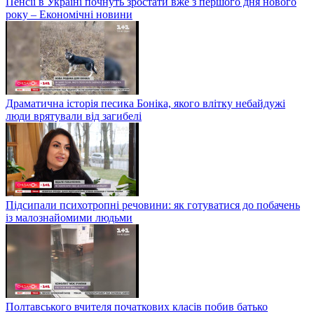
Пенсії в Україні почнуть зростати вже з першого дня нового
року – Економічні новини
Драматична історія песика Боніка, якого влітку небайдужі
люди врятували від загибелі
Підсипали психотропні речовини: як готуватися до побачень
із малознайомими людьми
Полтавського вчителя початкових класів побив батько