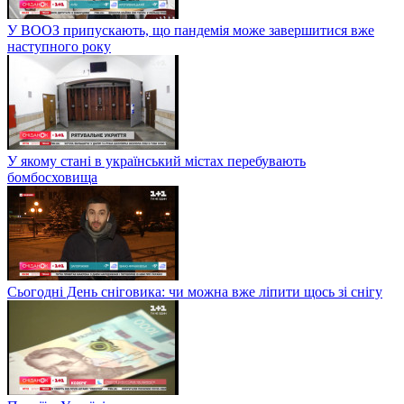
У ВООЗ припускають, що пандемія може завершитися вже
наступного року
У якому стані в український містах перебувають
бомбосховища
Сьогодні День сніговика: чи можна вже ліпити щось зі снігу