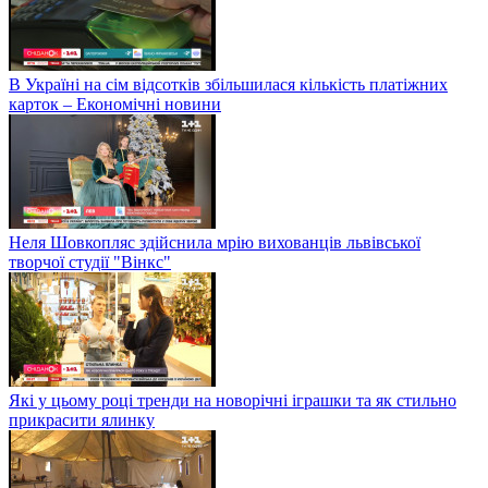
В Україні на сім відсотків збільшилася кількість платіжних
карток – Економічні новини
Неля Шовкопляс здійснила мрію вихованців львівської
творчої студії "Вінкс"
Які у цьому році тренди на новорічні іграшки та як стильно
прикрасити ялинку