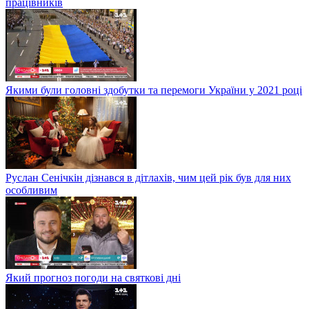
працівників
Якими були головні здобутки та перемоги України у 2021 році
Руслан Сенічкін дізнався в дітлахів, чим цей рік був для них
особливим
Який прогноз погоди на святкові дні