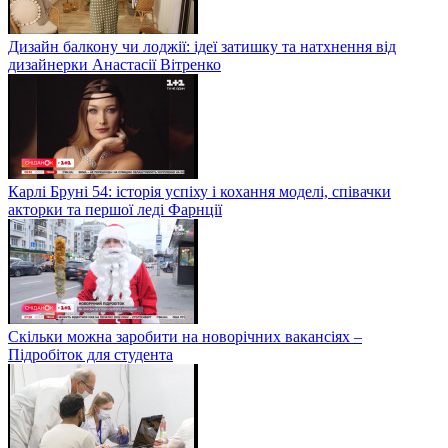
Дизайн балкону чи лоджії: ідеї затишку та натхнення від
дизайнерки Анастасії Вітренко
Карлі Бруні 54: історія успіху і кохання моделі, співачки
акторки та першої леді Фарнції
Скільки можна заробити на новорічних вакансіях –
Підробіток для студента