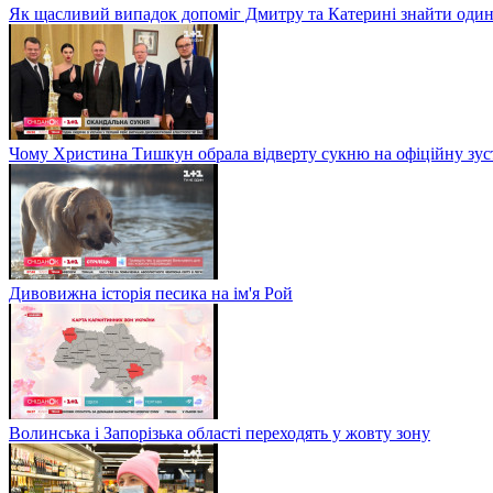
Як щасливий випадок допоміг Дмитру та Катерині знайти один
Чому Христина Тишкун обрала відверту сукню на офіційну зус
Дивовижна історія песика на ім'я Рой
Волинська і Запорізька області переходять у жовту зону