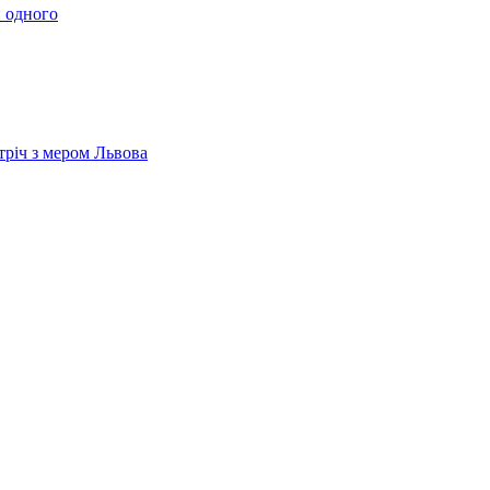
 одного
тріч з мером Львова