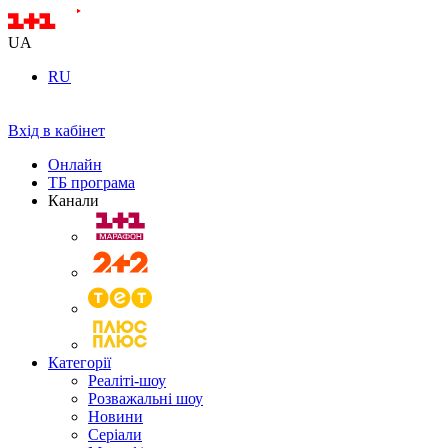
UA
RU
Вхід в кабінет
Онлайн
ТБ програма
Канали
Категорії
Реаліті-шоу
Розважальні шоу
Новини
Серіали