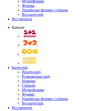
Мультфільми
Фільми
Українські фільми і серіали
Всі категорії
Всі проєкти
Канали
Категорії
Реаліті-шоу
Розважальні шоу
Новини
Серіали
Мультфільми
Фільми
Українські фільми і серіали
Всі категорії
Всі проєкти