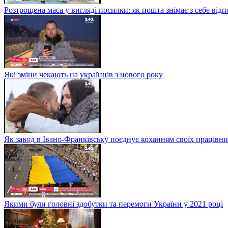
Розтрощена маса у вигляді посилки: як пошта знімає з себе від
Які зміни чекають на українців з нового року
Як завод в Івано-Франківську поєднує коханням своїх працівни
Якими були головні здобутки та перемоги України у 2021 році