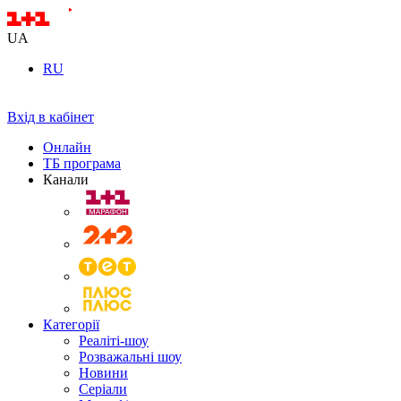
UA
RU
Вхід в кабінет
Онлайн
ТБ програма
Канали
Категорії
Реаліті-шоу
Розважальні шоу
Новини
Серіали