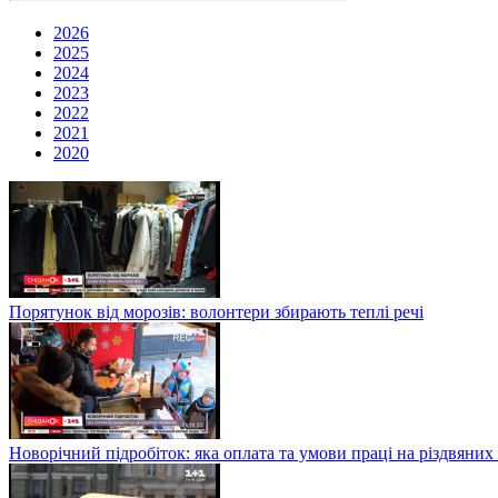
2026
2025
2024
2023
2022
2021
2020
Порятунок від морозів: волонтери збирають теплі речі
Новорічний підробіток: яка оплата та умови праці на різдвяних