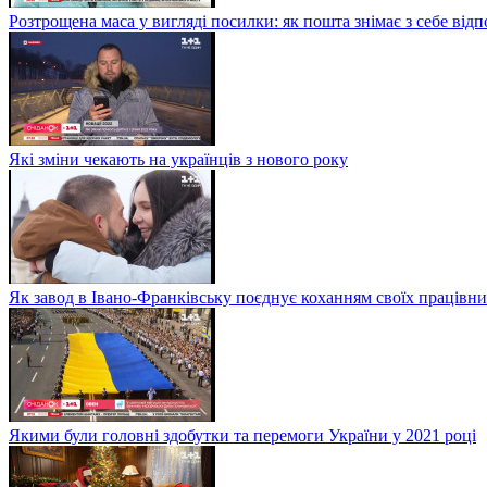
Розтрощена маса у вигляді посилки: як пошта знімає з себе від
Які зміни чекають на українців з нового року
Як завод в Івано-Франківську поєднує коханням своїх працівни
Якими були головні здобутки та перемоги України у 2021 році