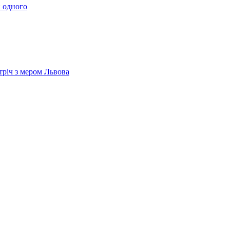
 одного
тріч з мером Львова