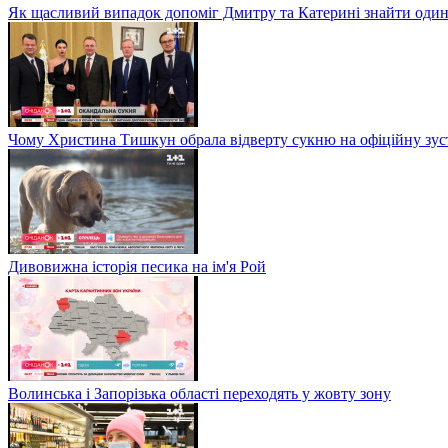
Як щасливий випадок допоміг Дмитру та Катерині знайти один
Чому Христина Тишкун обрала відверту сукню на офіційну зус
Дивовижна історія песика на ім'я Рой
Волинська і Запорізька області переходять у жовту зону