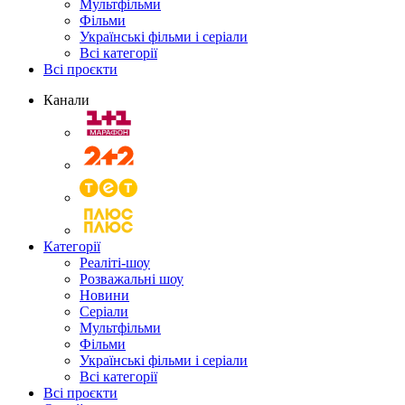
Мультфільми
Фільми
Українські фільми і серіали
Всі категорії
Всі проєкти
Канали
Категорії
Реаліті-шоу
Розважальні шоу
Новини
Серіали
Мультфільми
Фільми
Українські фільми і серіали
Всі категорії
Всі проєкти