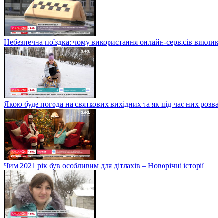
Небезпечна поїздка: чому використання онлайн-сервісів виклик
Якою буде погода на святкових вихідних та як під час них розв
Чим 2021 рік був особливим для дітлахів – Новорічні історії