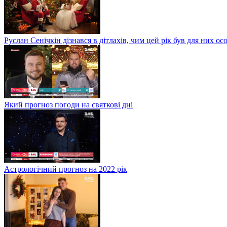
Руслан Сенічкін дізнався в дітлахів, чим цей рік був для них о
Який прогноз погоди на святкові дні
Астрологічний прогноз на 2022 рік