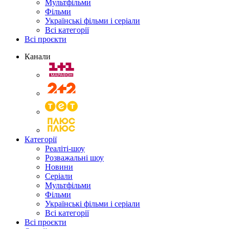
Мультфільми
Фільми
Українські фільми і серіали
Всі категорії
Всі проєкти
Канали
Категорії
Реаліті-шоу
Розважальні шоу
Новини
Серіали
Мультфільми
Фільми
Українські фільми і серіали
Всі категорії
Всі проєкти