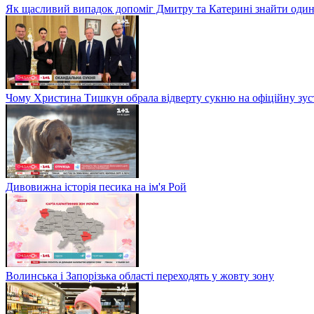
Як щасливий випадок допоміг Дмитру та Катерині знайти один
Чому Христина Тишкун обрала відверту сукню на офіційну зус
Дивовижна історія песика на ім'я Рой
Волинська і Запорізька області переходять у жовту зону