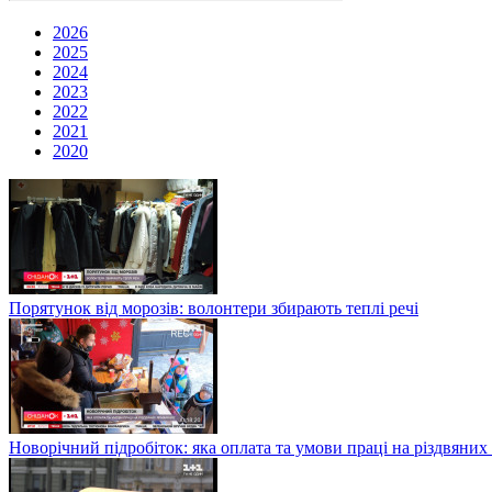
2026
2025
2024
2023
2022
2021
2020
Порятунок від морозів: волонтери збирають теплі речі
Новорічний підробіток: яка оплата та умови праці на різдвяних