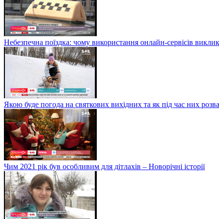
Небезпечна поїздка: чому використання онлайн-сервісів виклик
Якою буде погода на святкових вихідних та як під час них розв
Чим 2021 рік був особливим для дітлахів – Новорічні історії