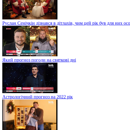
Руслан Сенічкін дізнався в дітлахів, чим цей рік був для них о
Який прогноз погоди на святкові дні
Астрологічний прогноз на 2022 рік