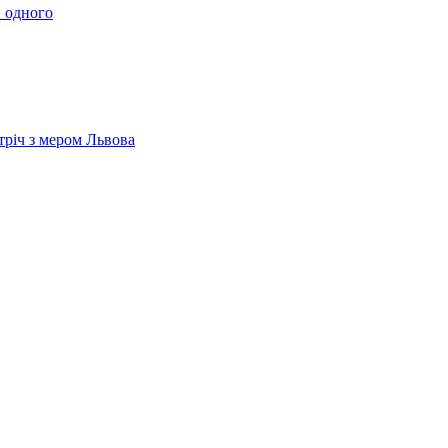
 одного
тріч з мером Львова