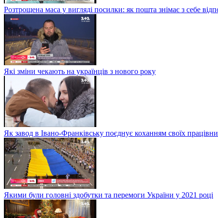
Розтрощена маса у вигляді посилки: як пошта знімає з себе від
Які зміни чекають на українців з нового року
Як завод в Івано-Франківську поєднує коханням своїх працівни
Якими були головні здобутки та перемоги України у 2021 році