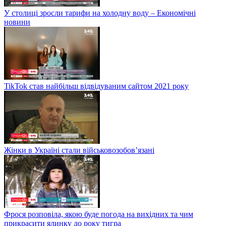
У столиці зросли тарифи на холодну воду – Економічні
новини
TikTok став найбільш відвідуваним сайтом 2021 року
Жінки в Україні стали військовозобов’язані
Фрося розповіла, якою буде погода на вихідних та чим
прикрасити ялинку до року тигра