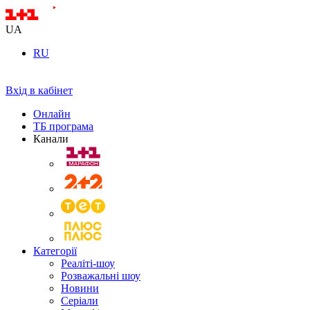
UA
RU
Вхід в кабінет
Онлайн
ТБ програма
Канали
Категорії
Реаліті-шоу
Розважальні шоу
Новини
Серіали