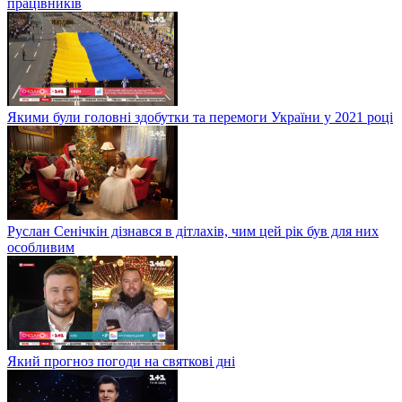
працівників
Якими були головні здобутки та перемоги України у 2021 році
Руслан Сенічкін дізнався в дітлахів, чим цей рік був для них
особливим
Який прогноз погоди на святкові дні