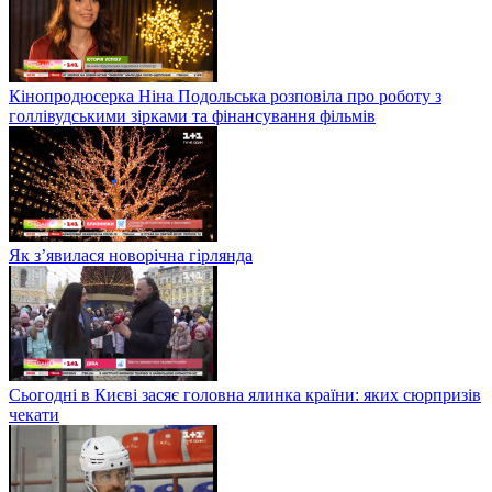
Кінопродюсерка Ніна Подольська розповіла про роботу з
голлівудськими зірками та фінансування фільмів
Як з’явилася новорічна гірлянда
Сьогодні в Києві засяє головна ялинка країни: яких сюрпризів
чекати