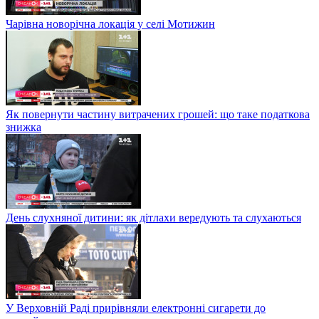
Чарівна новорічна локація у селі Мотижин
Як повернути частину витрачених грошей: що таке податкова
знижка
День слухняної дитини: як дітлахи вередують та слухаються
У Верховній Раді прирівняли електронні сигарети до