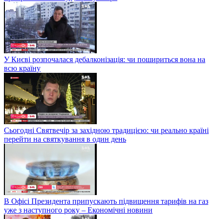
У Києві розпочалася дебалконізація: чи пошириться вона на
всю країну
Сьогодні Святвечір за західною традицією: чи реально країні
перейти на святкування в один день
В Офісі Президента припускають підвищення тарифів на газ
уже з наступного року – Економічні новини