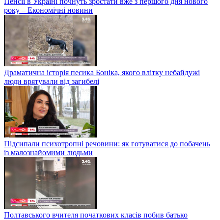
Пенсії в Україні почнуть зростати вже з першого дня нового
року – Економічні новини
Драматична історія песика Боніка, якого влітку небайдужі
люди врятували від загибелі
Підсипали психотропні речовини: як готуватися до побачень
із малознайомими людьми
Полтавського вчителя початкових класів побив батько