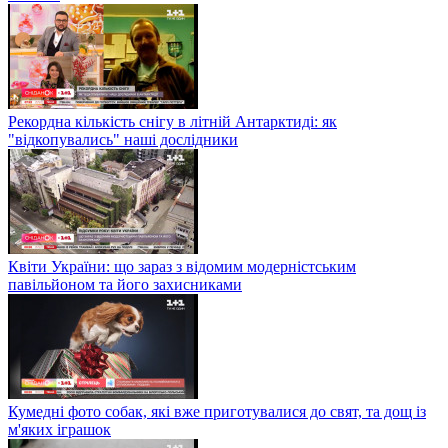
Рекордна кількість снігу в літній Антарктиді: як
"відкопувались" наші дослідники
Квіти України: що зараз з відомим модерністським
павільйоном та його захисниками
Кумедні фото собак, які вже приготувалися до свят, та дощ із
м'яких іграшок