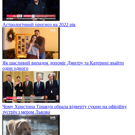
Астрологічний прогноз на 2022 рік
Як щасливий випадок допоміг Дмитру та Катерині знайти
один одного
Чому Христина Тишкун обрала відверту сукню на офіційну
зустріч з мером Львова