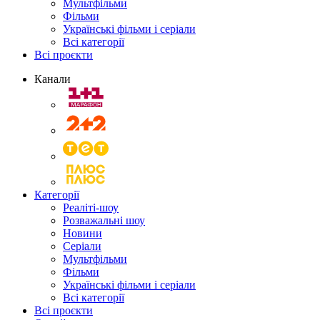
Мультфільми
Фільми
Українські фільми і серіали
Всі категорії
Всі проєкти
Канали
Категорії
Реаліті-шоу
Розважальні шоу
Новини
Серіали
Мультфільми
Фільми
Українські фільми і серіали
Всі категорії
Всі проєкти