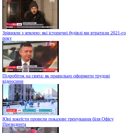
Зрівняли з землею: які історичні будівлі ми втратили 2021-го
року
Підробіток на свята: як правильно оформити трудові
відносини
Юні хокеїсти провели показове тренування біля Офісу
Президента