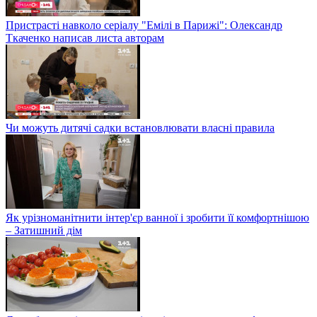
Пристрасті навколо серіалу "Емілі в Парижі": Олександр
Ткаченко написав листа авторам
Чи можуть дитячі садки встановлювати власні правила
Як урізноманітнити інтер'єр ванної і зробити її комфортнішою
– Затишний дім