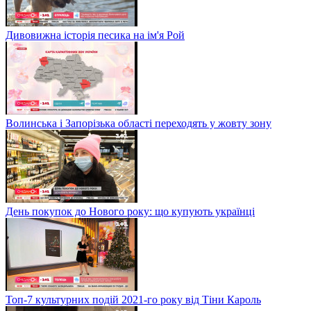
Дивовижна історія песика на ім'я Рой
Волинська і Запорізька області переходять у жовту зону
День покупок до Нового року: що купують українці
Топ-7 культурних подій 2021-го року від Тіни Кароль