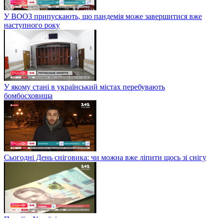
У ВООЗ припускають, що пандемія може завершитися вже
наступного року
У якому стані в український містах перебувають
бомбосховища
Сьогодні День сніговика: чи можна вже ліпити щось зі снігу