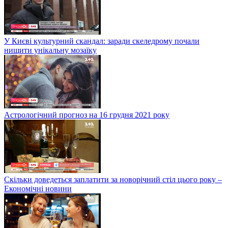
У Києві культурний скандал: заради скеледрому почали
нищити унікальну мозаїку
Астрологічний прогноз на 16 грудня 2021 року
Скільки доведеться заплатити за новорічний стіл цього року –
Економічні новини