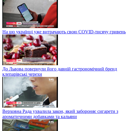
На що українці уже витрачають свою COVID-тисячу гривень
До Львова повернули його давній гастрономічний бренд
клепарівські черехи
Верховна Рада ухвалила закон, який забороняє сигарети з
ароматичними добавками та кальяни