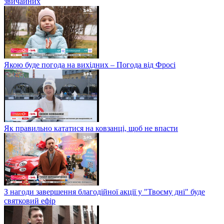
звичайних
Якою буде погода на вихідних – Погода від Фросі
Як правильно кататися на ковзанці, щоб не впасти
З нагоди завершення благодійної акції у "Твоєму дні" буде
святковий ефір