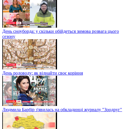
День сноуборда: у скільки обійдеться зимова розвага цього
сезону
День родоводу: як віднайти своє коріння
Людмила Барбір з'явилась на обкладинці журналу "Зоодруг"