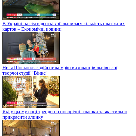
В Україні на сім відсотків збільшилася кількість платіжних
карток – Економічні новини
Неля Шовкопляс здійснила мрію вихованців львівської
творчої студії "Вінкс"
Які у цьому році тренди на новорічні іграшки та як стильно
прикрасити ялинку