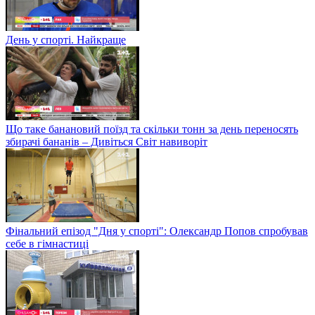
День у спорті. Найкраще
Що таке банановий поїзд та скільки тонн за день переносять
збирачі бананів – Дивіться Світ навиворіт
Фінальний епізод "Дня у спорті": Олександр Попов спробував
себе в гімнастиці