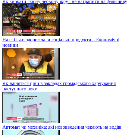
Як вибрати якісну червону ікру і не натрапити на фальшиву
На скільки здорожчали соціальні продукти – Економічні
новини
Як зміняться ціни в закладах громадського харчування
наступного року
Автомат чи механіка: які нововведення чекають на водіїв