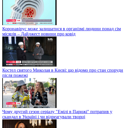
Коронавірус може залишатися в організмі людини понад сім
місяців – Дайджест новини про ковід
Костел святого Миколая в Києві: що відомо про стан споруди
після пожежі
Чому другий сезон серіалу "Емілі в Парижі" потрапив у
скандал в Україні і чи відреагували творці