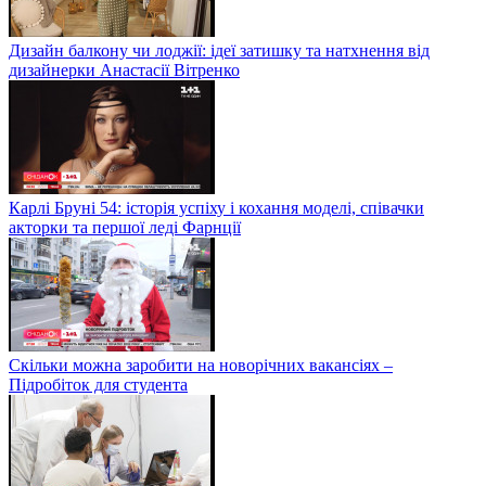
Дизайн балкону чи лоджії: ідеї затишку та натхнення від
дизайнерки Анастасії Вітренко
Карлі Бруні 54: історія успіху і кохання моделі, співачки
акторки та першої леді Фарнції
Скільки можна заробити на новорічних вакансіях –
Підробіток для студента