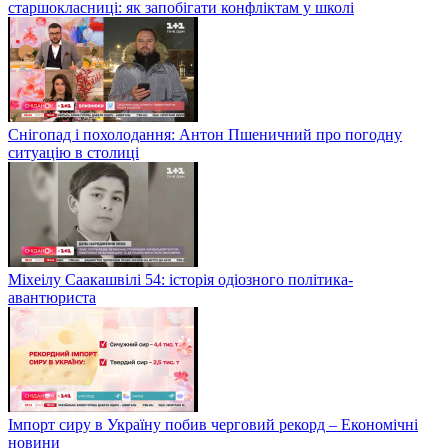
старшокласниці: як запобігати конфліктам у школі
Снігопад і похолодання: Антон Пшеничний про погодну
ситуацію в столиці
Міхеілу Саакашвілі 54: історія одіозного політика-
авантюриста
Імпорт сиру в Україну побив черговий рекорд – Економічні
новини