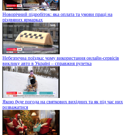
Новорічний підробіток: яка оплата та умови праці на
різдвяних ярмарках
Небезпечна поїздка: чому використання онлайн-сервісів
виклику авто в Україні – справжня рулетка
Якою буде погода на святкових вихідних та як під час них
розважатися