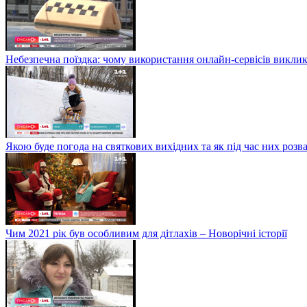
Небезпечна поїздка: чому використання онлайн-сервісів виклик
Якою буде погода на святкових вихідних та як під час них розв
Чим 2021 рік був особливим для дітлахів – Новорічні історії