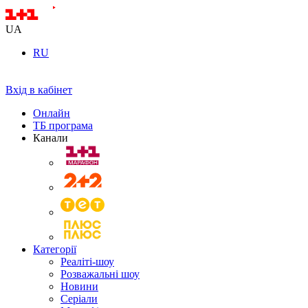
UA
RU
Вхід в кабінет
Онлайн
ТБ програма
Канали
Категорії
Реаліті-шоу
Розважальні шоу
Новини
Серіали