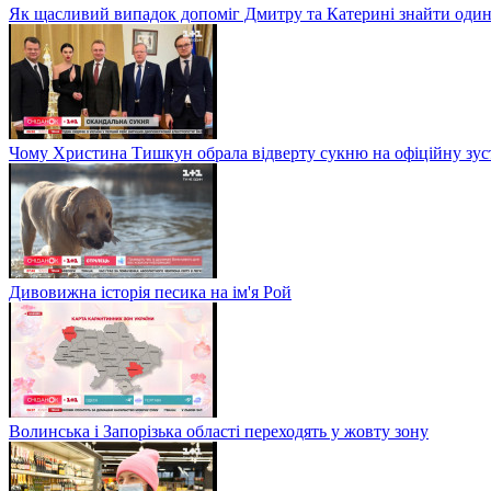
Як щасливий випадок допоміг Дмитру та Катерині знайти один
Чому Христина Тишкун обрала відверту сукню на офіційну зус
Дивовижна історія песика на ім'я Рой
Волинська і Запорізька області переходять у жовту зону