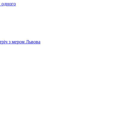
 одного
тріч з мером Львова