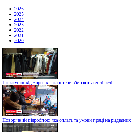
2026
2025
2024
2023
2022
2021
2020
Порятунок від морозів: волонтери збирають теплі речі
Новорічний підробіток: яка оплата та умови праці на різдвяних