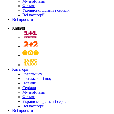
Мультфільми
Фільми
Українські фільми і серіали
Всі категорії
Всі проєкти
Канали
Категорії
Реаліті-шоу
Розважальні шоу
Новини
Серіали
Мультфільми
Фільми
Українські фільми і серіали
Всі категорії
Всі проєкти