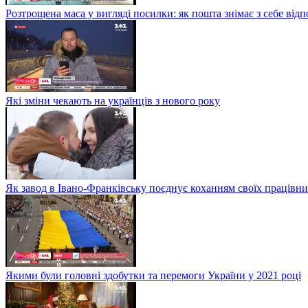
Розтрощена маса у вигляді посилки: як пошта знімає з себе від
Які зміни чекають на українців з нового року
Як завод в Івано-Франківську поєднує коханням своїх працівни
Якими були головні здобутки та перемоги України у 2021 році