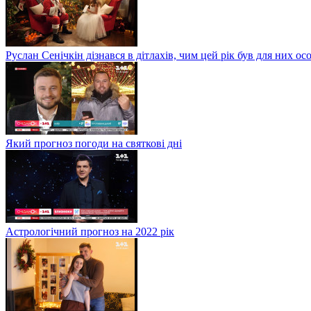
Руслан Сенічкін дізнався в дітлахів, чим цей рік був для них о
Який прогноз погоди на святкові дні
Астрологічний прогноз на 2022 рік