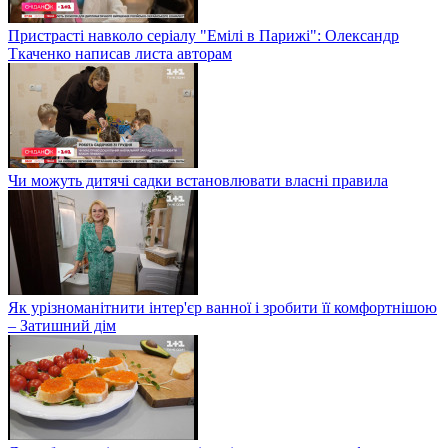
Пристрасті навколо серіалу "Емілі в Парижі": Олександр
Ткаченко написав листа авторам
Чи можуть дитячі садки встановлювати власні правила
Як урізноманітнити інтер'єр ванної і зробити її комфортнішою
– Затишний дім