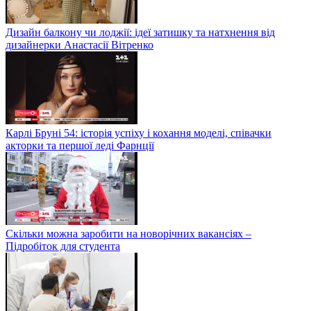
Дизайн балкону чи лоджії: ідеї затишку та натхнення від
дизайнерки Анастасії Вітренко
Карлі Бруні 54: історія успіху і кохання моделі, співачки
акторки та першої леді Фарнції
Скільки можна заробити на новорічних вакансіях –
Підробіток для студента