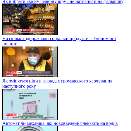
Як вибрати якісну червону ікру і не натрапити на фальшиву
На скільки здорожчали соціальні продукти – Економічні
новини
Як зміняться ціни в закладах громадського харчування
наступного року
Автомат чи механіка: які нововведення чекають на водіїв