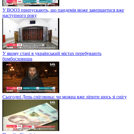
У ВООЗ припускають, що пандемія може завершитися вже
наступного року
У якому стані в український містах перебувають
бомбосховища
Сьогодні День сніговика: чи можна вже ліпити щось зі снігу