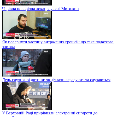
Чарівна новорічна локація у селі Мотижин
Як повернути частину витрачених грошей: що таке податкова
знижка
День слухняної дитини: як дітлахи вередують та слухаються
У Верховній Раді прирівняли електронні сигарети до