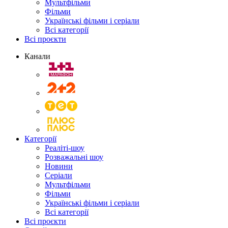
Мультфільми
Фільми
Українські фільми і серіали
Всі категорії
Всі проєкти
Канали
Категорії
Реаліті-шоу
Розважальні шоу
Новини
Серіали
Мультфільми
Фільми
Українські фільми і серіали
Всі категорії
Всі проєкти