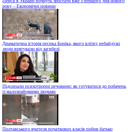
Пенсії в Україні почнуть зростати вже з першого дня нового
року – Економічні новини
Драматична історія песика Боніка, якого влітку небайдужі
люди врятували від загибелі
Підсипали психотропні речовини: як готуватися до побачень
із малознайомими людьми
Полтавського вчителя початкових класів побив батько