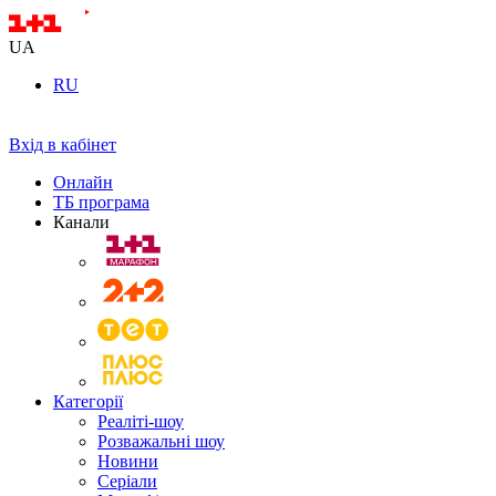
UA
RU
Вхід в кабінет
Онлайн
ТБ програма
Канали
Категорії
Реаліті-шоу
Розважальні шоу
Новини
Серіали