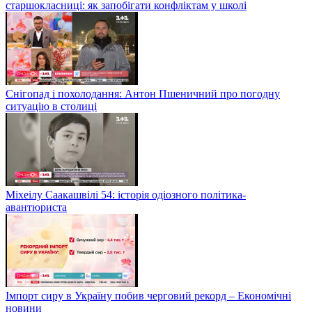
старшокласниці: як запобігати конфліктам у школі
Снігопад і похолодання: Антон Пшеничний про погодну
ситуацію в столиці
Міхеілу Саакашвілі 54: історія одіозного політика-
авантюриста
Імпорт сиру в Україну побив черговий рекорд – Економічні
новини