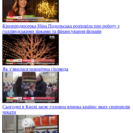
Кінопродюсерка Ніна Подольська розповіла про роботу з
голлівудськими зірками та фінансування фільмів
Як з’явилася новорічна гірлянда
Сьогодні в Києві засяє головна ялинка країни: яких сюрпризів
чекати