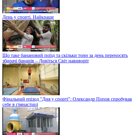
День у спорті. Найкраще
Що таке банановий поїзд та скільки тонн за день переносять
збирачі бананів – Дивіться Світ навиворіт
Фінальний епізод "Дня у спорті": Олександр Попов спробував
себе в гімнастиці