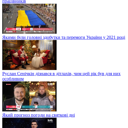
працівників
Якими були головні здобутки та перемоги України у 2021 році
Руслан Сенічкін дізнався в дітлахів, чим цей рік був для них
особливим
Який прогноз погоди на святкові дні