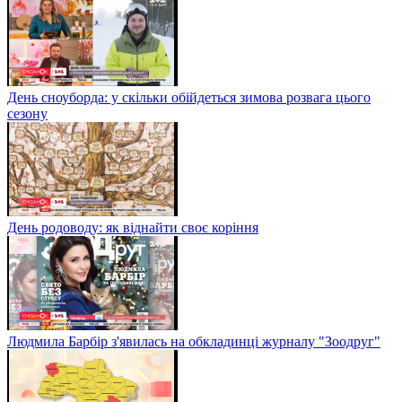
День сноуборда: у скільки обійдеться зимова розвага цього
сезону
День родоводу: як віднайти своє коріння
Людмила Барбір з'явилась на обкладинці журналу "Зоодруг"