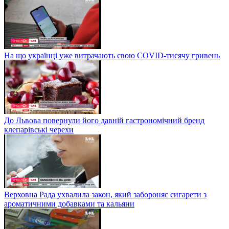
На що українці уже витрачають свою COVID-тисячу гривень
До Львова повернули його давній гастрономічний бренд
клепарівські черехи
Верховна Рада ухвалила закон, який забороняє сигарети з
ароматичними добавками та кальяни