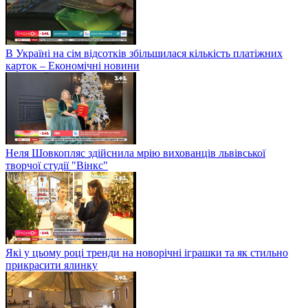
В Україні на сім відсотків збільшилася кількість платіжних
карток – Економічні новини
Неля Шовкопляс здійснила мрію вихованців львівської
творчої студії "Вінкс"
Які у цьому році тренди на новорічні іграшки та як стильно
прикрасити ялинку