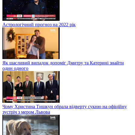
Астрологічний прогноз на 2022 рік
Як щасливий випадок допоміг Дмитру та Катерині знайти
один одного
Чому Христина Тишкун обрала відверту сукню на офіційну
зустріч з мером Львова