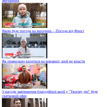
звичайних
Якою буде погода на вихідних – Погода від Фросі
Як правильно кататися на ковзанці, щоб не впасти
З нагоди завершення благодійної акції у "Твоєму дні" буде
святковий ефір