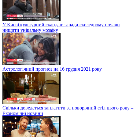
У Києві культурний скандал: заради скеледрому почали
нищити унікальну мозаїку
Астрологічний прогноз на 16 грудня 2021 року
Скільки доведеться заплатити за новорічний стіл цього року –
Економічні новини