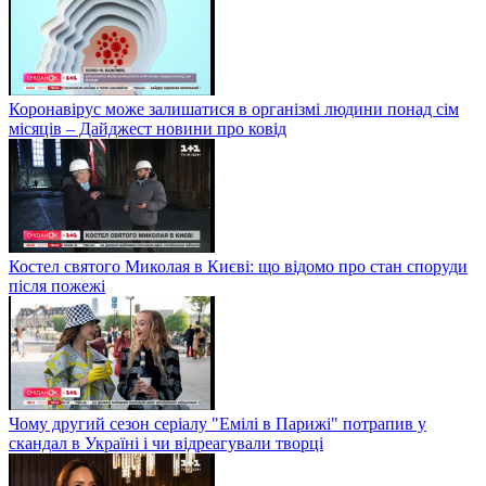
Коронавірус може залишатися в організмі людини понад сім
місяців – Дайджест новини про ковід
Костел святого Миколая в Києві: що відомо про стан споруди
після пожежі
Чому другий сезон серіалу "Емілі в Парижі" потрапив у
скандал в Україні і чи відреагували творці