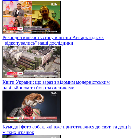
Рекордна кількість снігу в літній Антарктиді: як
"відкопувались" наші дослідники
Квіти України: що зараз з відомим модерністським
павільйоном та його захисниками
Кумедні фото собак, які вже приготувалися до свят, та дощ із
м'яких іграшок