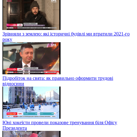
Зрівняли з землею: які історичні будівлі ми втратили 2021-го
року
Підробіток на свята: як правильно оформити трудові
відносини
Юні хокеїсти провели показове тренування біля Офісу
Президента