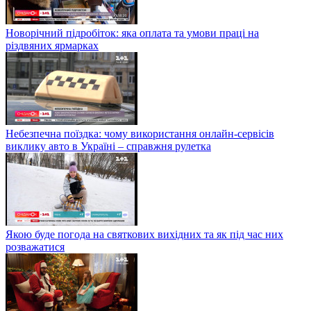
Новорічний підробіток: яка оплата та умови праці на
різдвяних ярмарках
Небезпечна поїздка: чому використання онлайн-сервісів
виклику авто в Україні – справжня рулетка
Якою буде погода на святкових вихідних та як під час них
розважатися