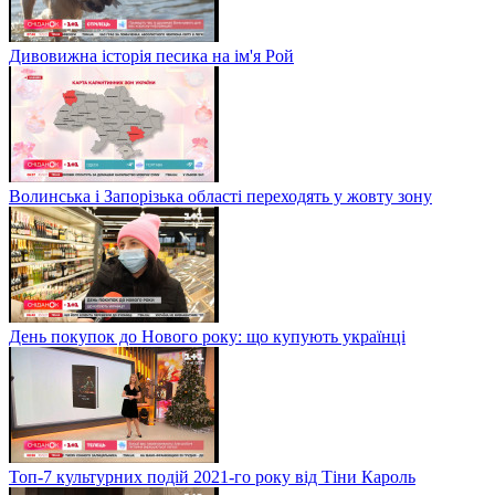
Дивовижна історія песика на ім'я Рой
Волинська і Запорізька області переходять у жовту зону
День покупок до Нового року: що купують українці
Топ-7 культурних подій 2021-го року від Тіни Кароль