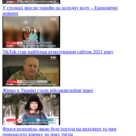
У столиці зросли тарифи на холодну воду – Економічні
новини
TikTok став найбільш відвідуваним сайтом 2021 року
Жінки в Україні стали військовозобов’язані
Фрося розповіла, якою буде погода на вихідних та чим
прикрасити ялинку до року тигра