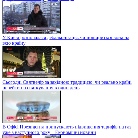
У Києві розпочалася дебалконізація: чи пошириться вона на
всю країну
Сьогодні Святвечір за західною традицією: чи реально країні
перейти на святкування в один день
В Офісі Президента припускають підвищення тарифів на газ
уже з наступного року – Економічні новини