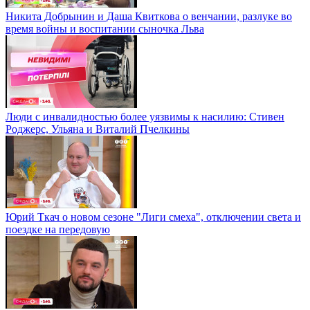
Никита Добрынин и Даша Квиткова о венчании, разлуке во
время войны и воспитании сыночка Льва
Люди с инвалидностью более уязвимы к насилию: Стивен
Роджерс, Ульяна и Виталий Пчелкины
Юрий Ткач о новом сезоне "Лиги смеха", отключении света и
поездке на передовую