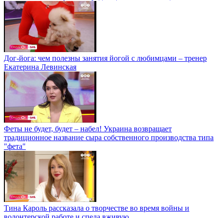
Дог-йога: чем полезны занятия йогой с любимцами – тренер
Екатерина Левинская
Феты не будет, будет – набел! Украина возвращает
традиционное название сыра собственного производства типа
"фета"
Тина Кароль рассказала о творчестве во время войны и
волонтерской работе и спела вживую