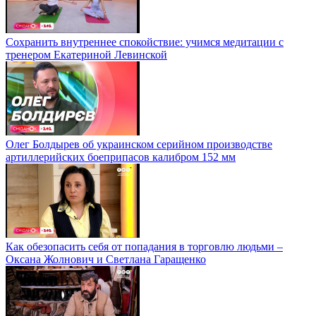
Сохранить внутреннее спокойствие: учимся медитации с
тренером Екатериной Левинской
Олег Болдырев об украинском серийном производстве
артиллерийских боеприпасов калибром 152 мм
Как обезопасить себя от попадания в торговлю людьми –
Оксана Жолнович и Светлана Гаращенко