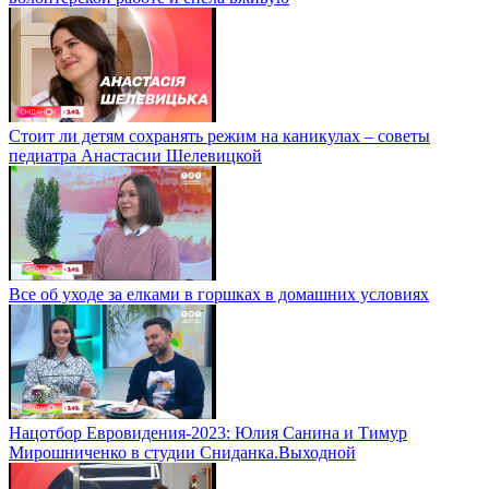
Стоит ли детям сохранять режим на каникулах – советы
педиатра Анастасии Шелевицкой
Все об уходе за елками в горшках в домашних условиях
Нацотбор Евровидения-2023: Юлия Санина и Тимур
Мирошниченко в студии Сниданка.Выходной