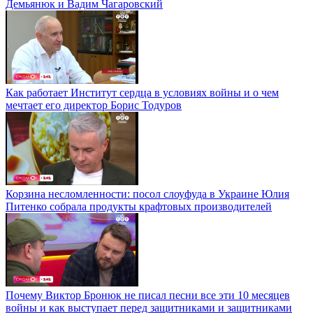
Демьянюк и Вадим Чагаровский
Как работает Институт сердца в условиях войны и о чем
мечтает его директор Борис Тодуров
Корзина несломленности: посол слоуфуда в Украине Юлия
Питенко собрала продукты крафтовых производителей
Почему Виктор Бронюк не писал песни все эти 10 месяцев
войны и как выступает перед защитниками и защитниками