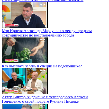
Мэр Ирпеня Александр Маркушин о международном
сотрудничестве по восстановлению города
Как высевать зелень и специи на подоконнике?
Актер Виктор Андриенко и телепродюсер Алексей
Гончаренко о своей подруге Руслане Писанке