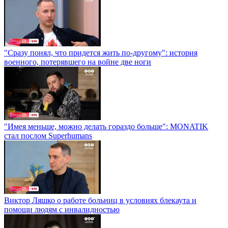
"Сразу понял, что придется жить по-другому": история
военного, потерявшего на войне две ноги
"Имея меньше, можно делать гораздо больше": MONATIK
стал послом Superhumans
Виктор Ляшко о работе больниц в условиях блекаута и
помощи людям с инвалидностью