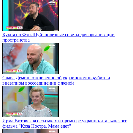
Кухня по Фэн-Шуй: полезные советы для организации
пространства
Слава Демин: откровенно об украинском шоу-бизе и
внезапном воссоединении с женой
Ирма Витовская о съемках и премьере украино-итальянского
фильма "Коза Ностра. Мама едет"