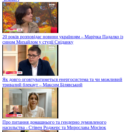
20 років розповідає новини українцям – Марічка Падалко із
сином Михайлом у студії Сніданку
Як довго оговтуватиметься енергосистема та чи можливий
тривалий блекаут – Максим Білявський
Про питання домашнього та гендерно зумовленого
насильства - Стівен Роджерс та Мирослава Мосіюк