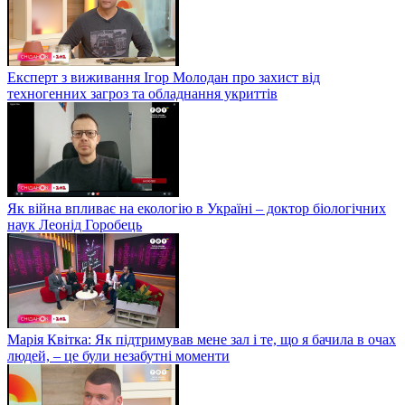
Експерт з виживання Ігор Молодан про захист від
техногенних загроз та обладнання укриттів
Як війна впливає на екологію в Україні – доктор біологічних
наук Леонід Горобець
Марія Квітка: Як підтримував мене зал і те, що я бачила в очах
людей, – це були незабутні моменти