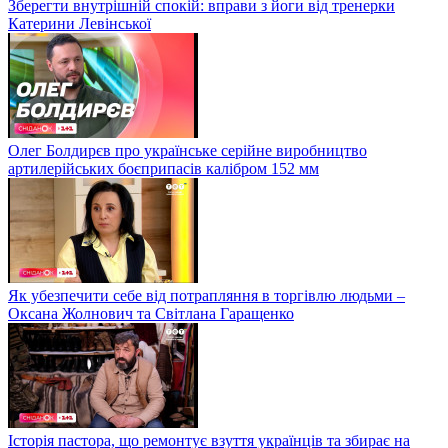
Зберегти внутрішній спокій: вправи з йоги від тренерки
Катерини Левінської
Олег Болдирєв про українське серійне виробництво
артилерійських боєприпасів калібром 152 мм
Як убезпечити себе від потрапляння в торгівлю людьми –
Оксана Жолнович та Світлана Гаращенко
Історія пастора, що ремонтує взуття українців та збирає на