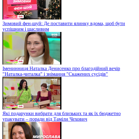
Зимовий фен-шуй: Де поставити ялинку вдома, щоб бути
успішним і щасливим
Іменинниця Наталка Денисенко про благодійний вечір
"Наталка-читалка" і знімання "Скажених сусідів"
Які подарунки вибрати для близьких та як їх бюджетно
упакувати – поради від Таміли Чехович