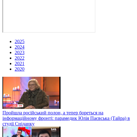
2025
2024
2023
2022
2021
2020
Пройшла російський полон, а тепер бореться на
інформаційному фронті: парамедик Юлія Паєвська (Тайра) в
студії Сніданку