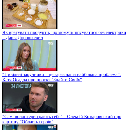
Як вратувати продукти, що можуть зіпсуватися без електрики
– Дарія Дорошкевич
“Цивільні заручники – це зараз наша найбільша проблема”:
Катя Осадча про проєкт "Знайти Своїх"
"Самі волонтери грають себе" – Олексій Комаровський про
картину "Область героїв"