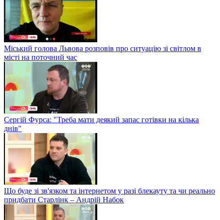
Міський голова Львова розповів про ситуацію зі світлом в
місті на поточний час
Сергій Фурса: "Треба мати деякий запас готівки на кілька
днів"
Що буде зі зв'язком та інтернетом у разі блекауту та чи реально
придбати Старлінк – Андрій Набок