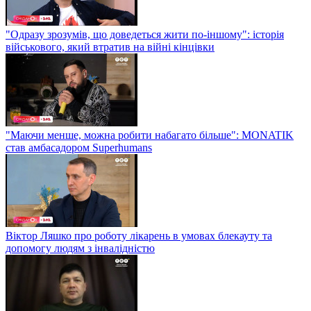
"Одразу зрозумів, що доведеться жити по-іншому": історія
військового, який втратив на війні кінцівки
"Маючи менше, можна робити набагато більше": MONATIK
став амбасадором Superhumans
Віктор Ляшко про роботу лікарень в умовах блекауту та
допомогу людям з інвалідністю