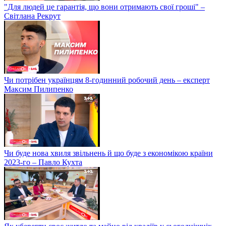
"Для людей це гарантія, що вони отримають свої гроші" –
Світлана Рекрут
Чи потрібен українцям 8-годинний робочий день – експерт
Максим Пилипенко
Чи буде нова хвиля звільнень й що буде з економікою країни
2023-го – Павло Кухта