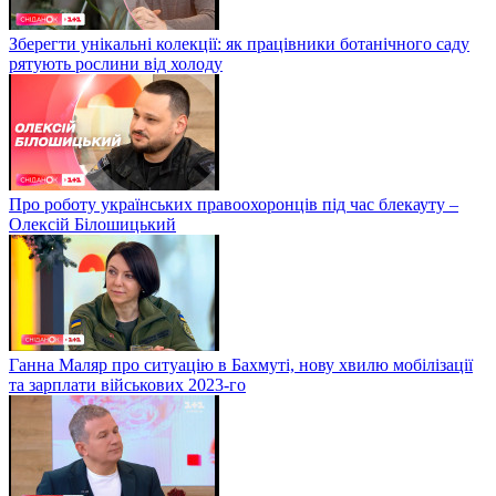
Зберегти унікальні колекції: як працівники ботанічного саду
рятують рослини від холоду
Про роботу українських правоохоронців під час блекауту –
Олексій Білошицький
Ганна Маляр про ситуацію в Бахмуті, нову хвилю мобілізації
та зарплати військових 2023-го