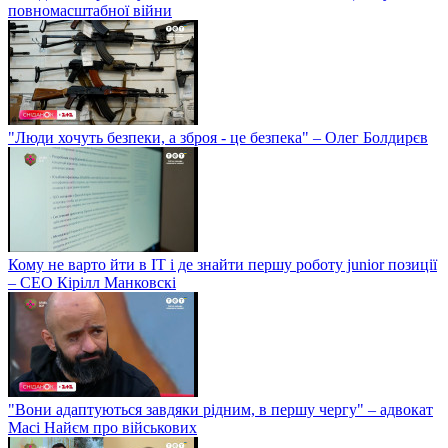
повномасштабної війни
"Люди хочуть безпеки, а зброя - це безпека" – Олег Болдирєв
Кому не варто йти в IT і де знайти першу роботу junior позиції
– СЕО Кірілл Манковскі
"Вони адаптуються завдяки рідним, в першу чергу" – адвокат
Масі Найєм про військових