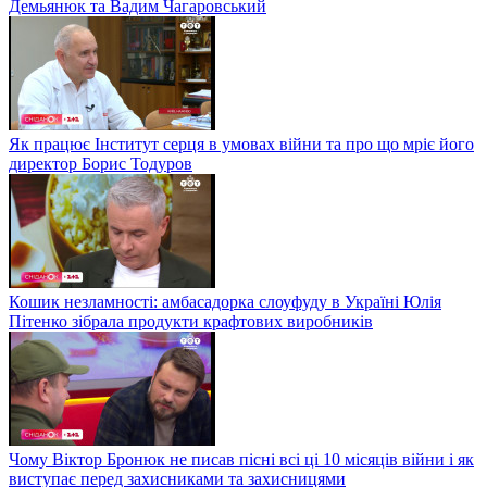
Демьянюк та Вадим Чагаровський
Як працює Інститут серця в умовах війни та про що мріє його
директор Борис Тодуров
Кошик незламності: амбасадорка слоуфуду в Україні Юлія
Пітенко зібрала продукти крафтових виробників
Чому Віктор Бронюк не писав пісні всі ці 10 місяців війни і як
виступає перед захисниками та захисницями