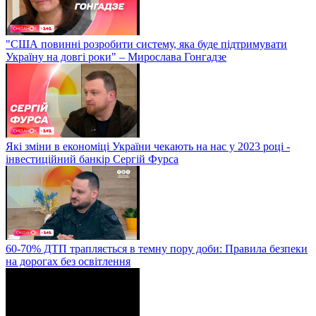
"США повинні розробити систему, яка буде підтримувати
Україну на довгі роки" – Мирослава Гонгадзе
Які зміни в економіці України чекають на нас у 2023 році -
інвестиційний банкір Сергій Фурса
60-70% ДТП трапляється в темну пору доби: Правила безпеки
на дорогах без освітлення