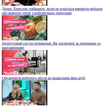
Денис Христов: найважче, коли не вдається вмовити виїхати
або вивезти дітей з небезпечних територій
Цитрусовий сад на підвіконні: Як доглядати за лимонами та
мандаринами
Організація робочого місця за правилами фен-шуй