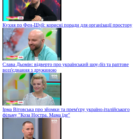
Кухня по Фен-Шуй: корисні поради для організації простору
Слава Дьомін: відверто про український шоу-біз та раптове
возз'єднання з дружиною
Ірма Вітовська про зйомки та прем'єру україно-італійського
фільму "Коза Ностра. Мама їде"