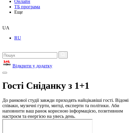
Онлайн
ТБ програма
Еще
UA
RU
Відкрити у додатку
Гості Сніданку з 1+1
До ранкової студії завжди приходять найцікавіші гості. Відомі
співаки, музичні гурти, митці, експерти та політики. Аби
наповнити ваш ранок корисною інформацією, позитивним
настроєм та енергією на увесь день.