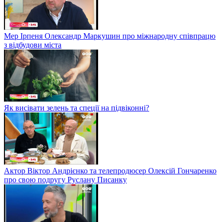
Мер Ірпеня Олександр Маркушин про міжнародну співпрацю
з відбудови міста
Як висівати зелень та спеції на підвіконні?
Актор Віктор Андрієнко та телепродюсер Олексій Гончаренко
про свою подругу Руслану Писанку