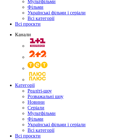
Мультфільми
Фільми
Українські фільми і серіали
Всі категорії
Всі проєкти
Канали
Категорії
Реаліті-шоу
Розважальні шоу
Новини
Серіали
Мультфільми
Фільми
Українські фільми і серіали
Всі категорії
Всі проєкти