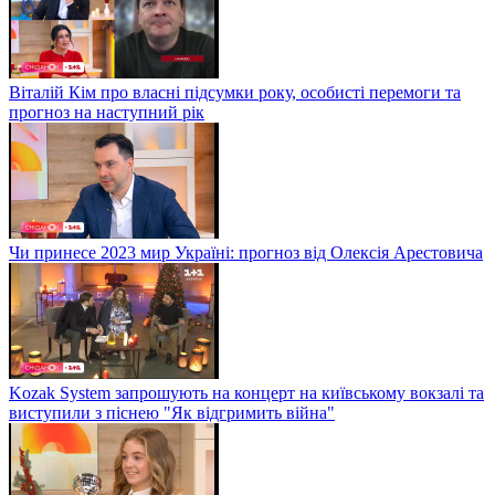
Віталій Кім про власні підсумки року, особисті перемоги та
прогноз на наступний рік
Чи принесе 2023 мир Україні: прогноз від Олексія Арестовича
Kozak System запрошують на концерт на київському вокзалі та
виступили з піснею "Як відгримить війна"