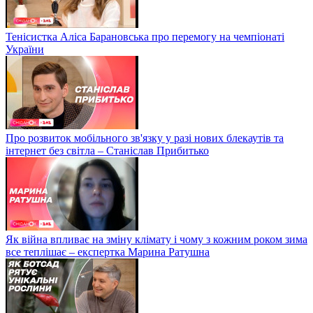
Тенісистка Аліса Барановська про перемогу на чемпіонаті
України
Про розвиток мобільного зв'язку у разі нових блекаутів та
інтернет без світла – Станіслав Прибитько
Як війна впливає на зміну клімату і чому з кожним роком зима
все теплішає – експертка Марина Ратушна