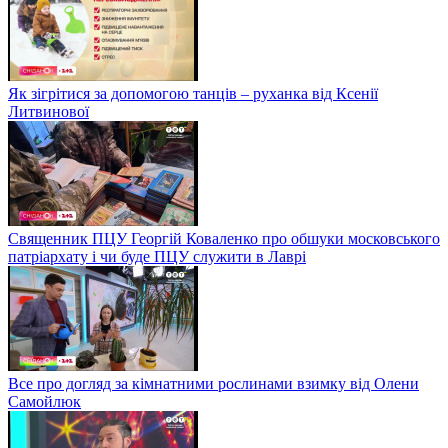
Як зігрітися за допомогою танців – руханка від Ксенії
Литвинової
Священник ПЦУ Георгій Коваленко про обшуки московського
патріархату і чи буде ПЦУ служити в Лаврі
Все про догляд за кімнатними рослинами взимку від Олени
Самойлюк