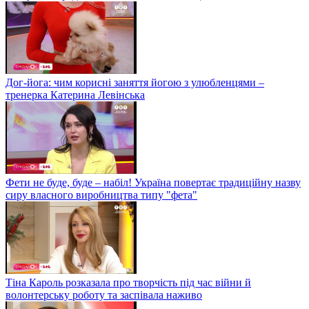
Дог-йога: чим корисні заняття йогою з улюбленцями –
тренерка Катерина Левінська
Фети не буде, буде – набіл! Україна повертає традиційну назву
сиру власного виробництва типу "фета"
Тіна Кароль розказала про творчість під час війни й
волонтерську роботу та заспівала наживо