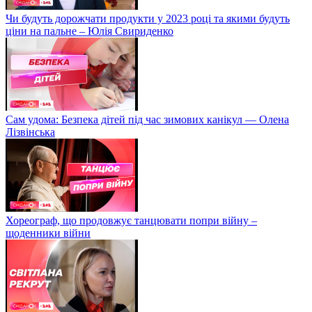
Чи будуть дорожчати продукти у 2023 році та якими будуть
ціни на пальне – Юлія Свириденко
Сам удома: Безпека дітей під час зимових канікул — Олена
Лізвінська
Хореограф, що продовжує танцювати попри війну –
щоденники війни