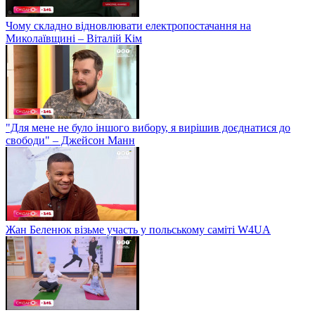
Чому складно відновлювати електропостачання на
Миколаївщині – Віталій Кім
"Для мене не було іншого вибору, я вирішив доєднатися до
свободи" – Джейсон Манн
Жан Беленюк візьме участь у польському саміті W4UA