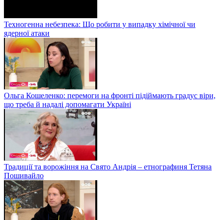
Техногенна небезпека: Що робити у випадку хімічної чи
ядерної атаки
Ольга Кошеленко: перемоги на фронті підіймають градус віри,
що треба й надалі допомагати Україні
Традиції та ворожіння на Свято Андрія – етнографиня Тетяна
Пошивайло