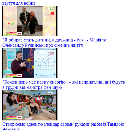
взуття для воїнів
"Я обирав стать дитини, а дружина - ім'я" - Марія та
Олександр Рудинські про сімейне життя
"Кожен день має певну енергію" – які неприятливі дні будуть
в грудні від майстра фен-шую
Створюємо адвент-календар своїми руками разом із Тамілою
Чехович