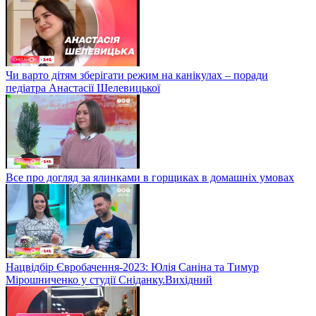
Чи варто дітям зберігати режим на канікулах – поради
педіатра Анастасії Шелевицької
Все про догляд за ялинками в горщиках в домашніх умовах
Нацвідбір Євробачення-2023: Юлія Саніна та Тимур
Мірошниченко у студії Сніданку.Вихідний