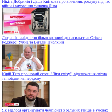
Нікіта Добринін і Даша Квіткова про вінчання, розлуку під час
війни і виховання синочка Льва
Люди з інвалідністю більш вразливі до насильства: Стівен
Роджерс, Уляна та Віталій Пчолкіни
Юрій Ткач про новий сезон "Ліги сміху", відключення світла
та поїздки на передову
Як вдалося організувати чемпіонат з бальних танців в умовах