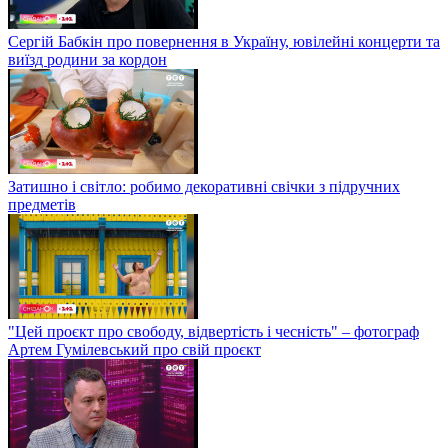
Сергій Бабкін про повернення в Україну, ювілейні концерти та
виїзд родини за кордон
Затишно і світло: робимо декоративні свічки з підручних
предметів
"Цей проєкт про свободу, відвертість і чесність" – фотограф
Артем Гумілевський про свій проєкт