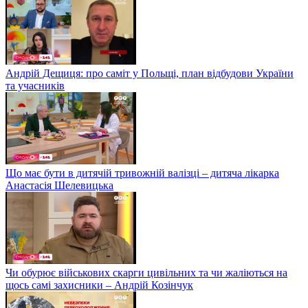
Андрій Дещиця: про саміт у Польщі, план відбудови України
та учасників
Що має бути в дитячій тривожній валізці – дитяча лікарка
Анастасія Шелевицька
Чи обурює військових скарги цивільних та чи жаліються на
щось самі захисники – Андрій Козінчук