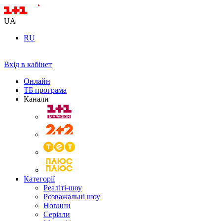
UA
RU
Вхід в кабінет
Онлайн
ТБ програма
Канали
Категорії
Реаліті-шоу
Розважальні шоу
Новини
Серіали