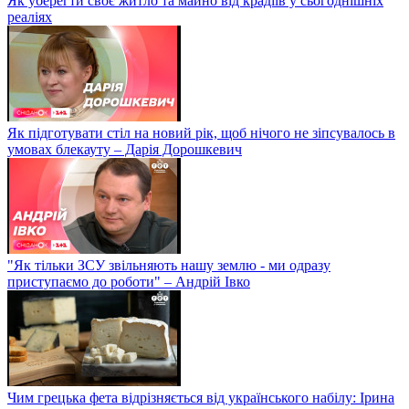
Як уберегти своє житло та майно від крадіїв у сьогоднішніх
реаліях
Як підготувати стіл на новий рік, щоб нічого не зіпсувалось в
умовах блекауту – Дарія Дорошкевич
"Як тільки ЗСУ звільняють нашу землю - ми одразу
приступаємо до роботи" – Андрій Івко
Чим грецька фета відрізняється від українського набілу: Ірина