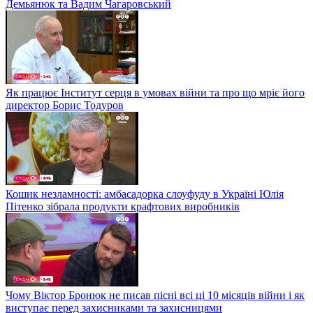
Демьянюк та Вадим Чагаровський
Як працює Інститут серця в умовах війни та про що мріє його
директор Борис Тодуров
Кошик незламності: амбасадорка слоуфуду в Україні Юлія
Пітенко зібрала продукти крафтових виробників
Чому Віктор Бронюк не писав пісні всі ці 10 місяців війни і як
виступає перед захисниками та захисницями