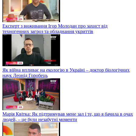
Експерт з виживання Ігор Молодан про захист від
техногенних загроз та обладнання укриттів
Як війна впливає на екологію в Україні – доктор біологічних
наук Леонід Горобець
Марія Квітка: Як підтримував мене зал і те, що я бачила в очах
людей, – це були незабутні моменти