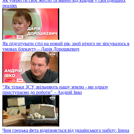
Як уберегти своє житло та майно від крадіїв у сьогоднішніх
реаліях
Як підготувати стіл на новий рік, щоб нічого не зіпсувалось в
умовах блекауту – Дарія Дорошкевич
"Як тільки ЗСУ звільняють нашу землю - ми одразу
приступаємо до роботи" – Андрій Івко
Чим грецька фета відрізняється від українського набілу: Ірина