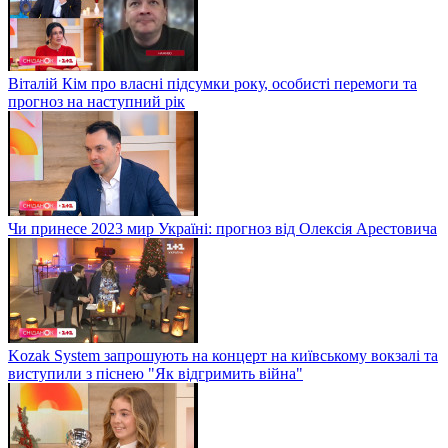
Віталій Кім про власні підсумки року, особисті перемоги та
прогноз на наступний рік
Чи принесе 2023 мир Україні: прогноз від Олексія Арестовича
Kozak System запрошують на концерт на київському вокзалі та
виступили з піснею "Як відгримить війна"