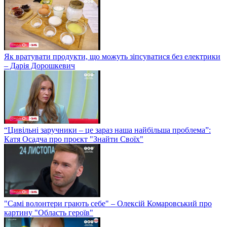
Як вратувати продукти, що можуть зіпсуватися без електрики
– Дарія Дорошкевич
“Цивільні заручники – це зараз наша найбільша проблема”:
Катя Осадча про проєкт "Знайти Своїх"
"Самі волонтери грають себе" – Олексій Комаровський про
картину "Область героїв"