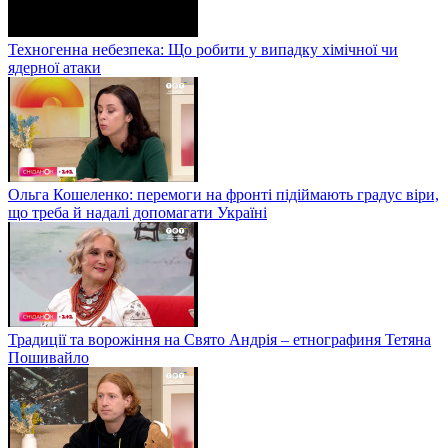
Техногенна небезпека: Що робити у випадку хімічної чи
ядерної атаки
Ольга Кошеленко: перемоги на фронті підіймають градус віри,
що треба й надалі допомагати Україні
Традиції та ворожіння на Свято Андрія – етнографиня Тетяна
Пошивайло