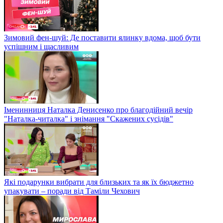
Зимовий фен-шуй: Де поставити ялинку вдома, щоб бути
успішним і щасливим
Іменинниця Наталка Денисенко про благодійний вечір
"Наталка-читалка" і знімання "Скажених сусідів"
Які подарунки вибрати для близьких та як їх бюджетно
упакувати – поради від Таміли Чехович