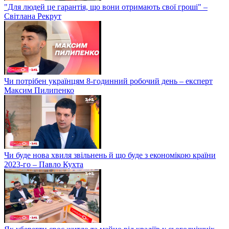
"Для людей це гарантія, що вони отримають свої гроші" –
Світлана Рекрут
Чи потрібен українцям 8-годинний робочий день – експерт
Максим Пилипенко
Чи буде нова хвиля звільнень й що буде з економікою країни
2023-го – Павло Кухта