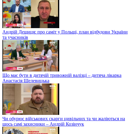
Андрій Дещиця: про саміт у Польщі, план відбудови України
та учасників
Що має бути в дитячій тривожній валізці – дитяча лікарка
Анастасія Шелевицька
Чи обурює військових скарги цивільних та чи жаліються на
щось самі захисники – Андрій Козінчук