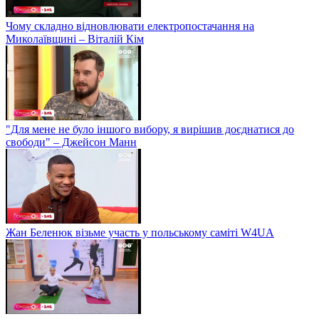
Чому складно відновлювати електропостачання на
Миколаївщині – Віталій Кім
"Для мене не було іншого вибору, я вирішив доєднатися до
свободи" – Джейсон Манн
Жан Беленюк візьме участь у польському саміті W4UA