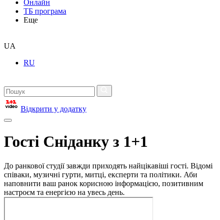
Онлайн
ТБ програма
Еще
UA
RU
Відкрити у додатку
Гості Сніданку з 1+1
До ранкової студії завжди приходять найцікавіші гості. Відомі
співаки, музичні гурти, митці, експерти та політики. Аби
наповнити ваш ранок корисною інформацією, позитивним
настроєм та енергією на увесь день.