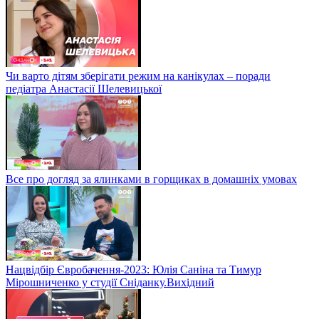
Чи варто дітям зберігати режим на канікулах – поради
педіатра Анастасії Шелевицької
Все про догляд за ялинками в горщиках в домашніх умовах
Нацвідбір Євробачення-2023: Юлія Саніна та Тимур
Мірошниченко у студії Сніданку.Вихідний