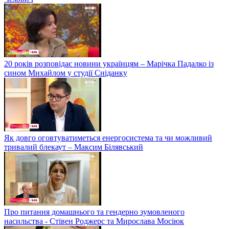
20 років розповідає новини українцям – Марічка Падалко із
сином Михайлом у студії Сніданку
Як довго оговтуватиметься енергосистема та чи можливий
тривалий блекаут – Максим Білявський
Про питання домашнього та гендерно зумовленого
насильства - Стівен Роджерс та Мирослава Мосіюк