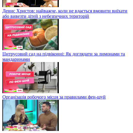
Денис Христов: найважче, коли не вдається вмовити виїхати
або вивезти дітей з небезпечних територій
Цитрусовий сад на підвіконні: Як доглядати за лимонами та
мандаринами
Організація робочого місця за правилами фен-шуй