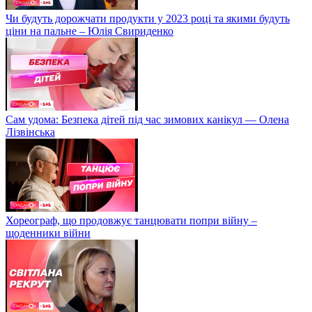
Чи будуть дорожчати продукти у 2023 році та якими будуть
ціни на пальне – Юлія Свириденко
Сам удома: Безпека дітей під час зимових канікул — Олена
Лізвінська
Хореограф, що продовжує танцювати попри війну –
щоденники війни