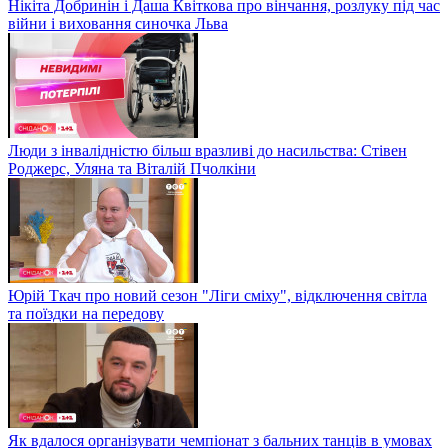
Нікіта Добринін і Даша Квіткова про вінчання, розлуку під час
війни і виховання синочка Льва
Люди з інвалідністю більш вразливі до насильства: Стівен
Роджерс, Уляна та Віталій Пчолкіни
Юрій Ткач про новий сезон "Ліги сміху", відключення світла
та поїздки на передову
Як вдалося організувати чемпіонат з бальних танців в умовах