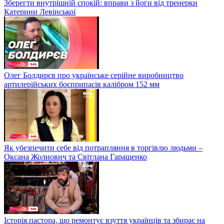
Зберегти внутрішній спокій: вправи з йоги від тренерки
Катерини Левінської
Олег Болдирєв про українське серійне виробництво
артилерійських боєприпасів калібром 152 мм
Як убезпечити себе від потрапляння в торгівлю людьми –
Оксана Жолнович та Світлана Гаращенко
Історія пастора, що ремонтує взуття українців та збирає на