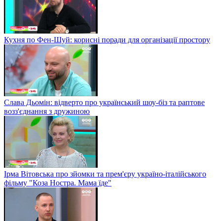
Кухня по Фен-Шуй: корисні поради для організації простору
Слава Дьомін: відверто про український шоу-біз та раптове
возз'єднання з дружиною
Ірма Вітовська про зйомки та прем'єру україно-італійського
фільму "Коза Ностра. Мама їде"