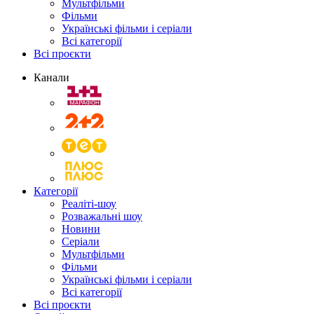
Мультфільми
Фільми
Українські фільми і серіали
Всі категорії
Всі проєкти
Канали
Категорії
Реаліті-шоу
Розважальні шоу
Новини
Серіали
Мультфільми
Фільми
Українські фільми і серіали
Всі категорії
Всі проєкти