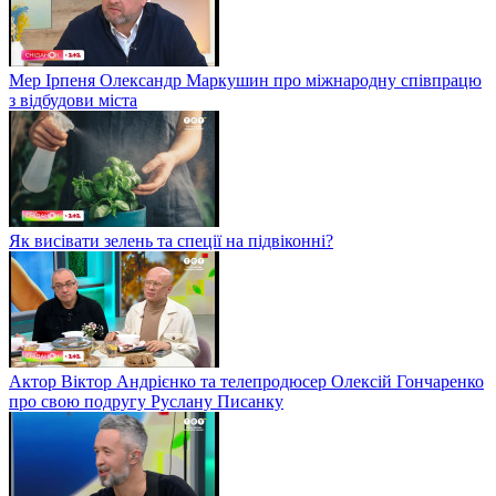
Мер Ірпеня Олександр Маркушин про міжнародну співпрацю
з відбудови міста
Як висівати зелень та спеції на підвіконні?
Актор Віктор Андрієнко та телепродюсер Олексій Гончаренко
про свою подругу Руслану Писанку