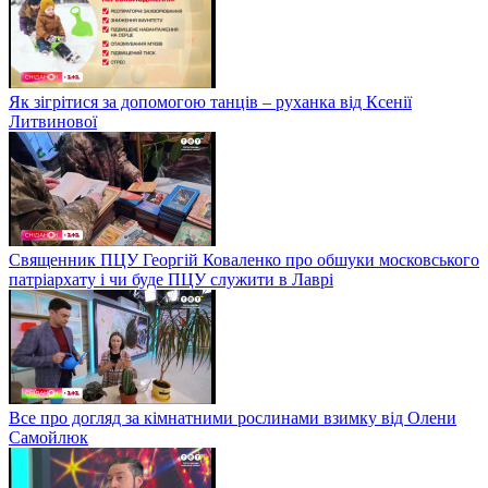
Як зігрітися за допомогою танців – руханка від Ксенії
Литвинової
Священник ПЦУ Георгій Коваленко про обшуки московського
патріархату і чи буде ПЦУ служити в Лаврі
Все про догляд за кімнатними рослинами взимку від Олени
Самойлюк