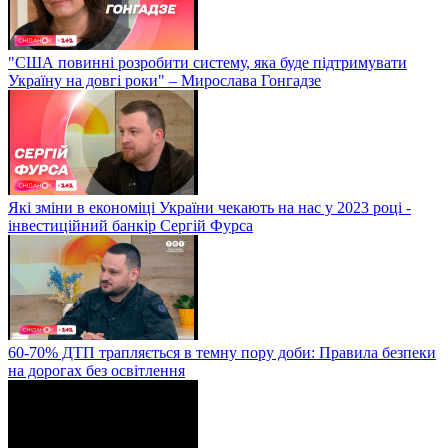
"США повинні розробити систему, яка буде підтримувати
Україну на довгі роки" – Мирослава Гонгадзе
Які зміни в економіці України чекають на нас у 2023 році -
інвестиційний банкір Сергій Фурса
60-70% ДТП трапляється в темну пору доби: Правила безпеки
на дорогах без освітлення