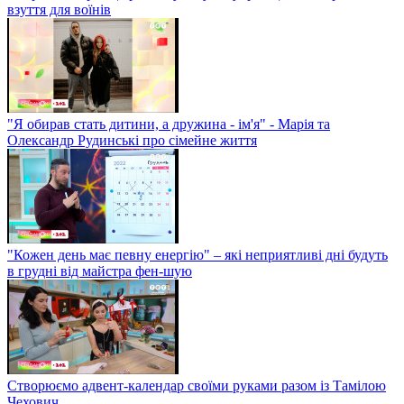
взуття для воїнів
"Я обирав стать дитини, а дружина - ім'я" - Марія та
Олександр Рудинські про сімейне життя
"Кожен день має певну енергію" – які неприятливі дні будуть
в грудні від майстра фен-шую
Створюємо адвент-календар своїми руками разом із Тамілою
Чехович