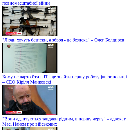
повномасштабної війни
"Люди хочуть безпеки, а зброя - це безпека" – Олег Болдирєв
Кому не варто йти в IT і де знайти першу роботу junior позиції
– СЕО Кірілл Манковскі
"Вони адаптуються завдяки рідним, в першу чергу" – адвокат
Масі Найєм про військових