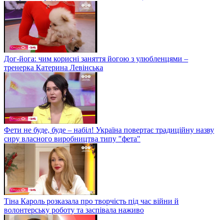
Дог-йога: чим корисні заняття йогою з улюбленцями –
тренерка Катерина Левінська
Фети не буде, буде – набіл! Україна повертає традиційну назву
сиру власного виробництва типу "фета"
Тіна Кароль розказала про творчість під час війни й
волонтерську роботу та заспівала наживо