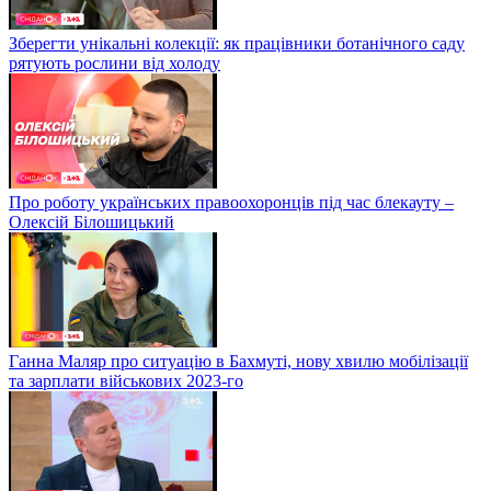
Зберегти унікальні колекції: як працівники ботанічного саду
рятують рослини від холоду
Про роботу українських правоохоронців під час блекауту –
Олексій Білошицький
Ганна Маляр про ситуацію в Бахмуті, нову хвилю мобілізації
та зарплати військових 2023-го