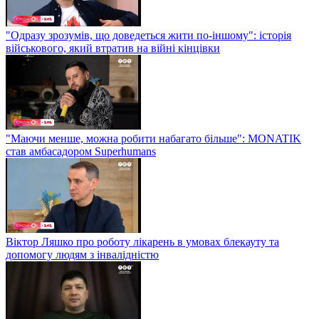
"Одразу зрозумів, що доведеться жити по-іншому": історія
військового, який втратив на війні кінцівки
"Маючи менше, можна робити набагато більше": MONATIK
став амбасадором Superhumans
Віктор Ляшко про роботу лікарень в умовах блекауту та
допомогу людям з інвалідністю