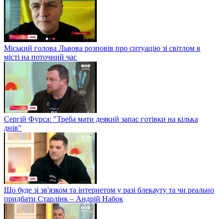
Міський голова Львова розповів про ситуацію зі світлом в
місті на поточний час
Сергій Фурса: "Треба мати деякий запас готівки на кілька
днів"
Що буде зі зв'язком та інтернетом у разі блекауту та чи реально
придбати Старлінк – Андрій Набок