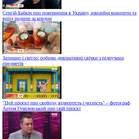
Сергій Бабкін про повернення в Україну, ювілейні концерти та
виїзд родини за кордон
Затишно і світло: робимо декоративні свічки з підручних
предметів
"Цей проєкт про свободу, відвертість і чесність" – фотограф
Артем Гумілевський про свій проєкт