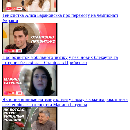
Тенісистка Аліса Барановська про перемогу на чемпіонаті
України
Про розвиток мобільного зв'язку у разі нових блекаутів та
інтернет без світла – Станіслав Прибитько
Як війна впливає на зміну клімату і чому з кожним роком зима
все теплішає – експертка Марина Ратушна