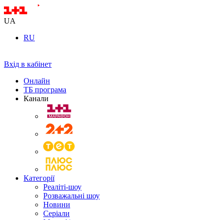
UA
RU
Вхід в кабінет
Онлайн
ТБ програма
Канали
Категорії
Реаліті-шоу
Розважальні шоу
Новини
Серіали