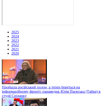
2025
2024
2023
2022
2021
2020
Пройшла російський полон, а тепер бореться на
інформаційному фронті: парамедик Юлія Паєвська (Тайра) в
студії Сніданку