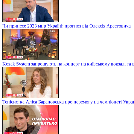
Чи принесе 2023 мир Україні: прогноз від Олексія Арестовича
Kozak System запрошують на концерт на київському вокзалі та 
Тенісистка Аліса Барановська про перемогу на чемпіонаті Укра