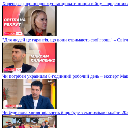
Хореограф, що продовжує танцювати попри війну – щоденник
"Для людей це гарантія, що вони отримають свої гроші" – Світ
Чи потрібен українцям 8-годинний робочий день – експерт М
Чи буде нова хвиля звільнень й що буде з економікою країни 20