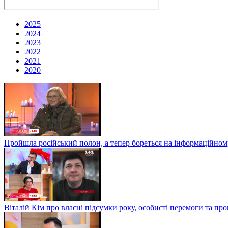
2025
2024
2023
2022
2021
2020
Пройшла російський полон, а тепер бореться на інформаційному
Віталій Кім про власні підсумки року, особисті перемоги та пр