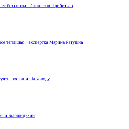
рнет без світла – Станіслав Прибитько
 все теплішає – експертка Марина Ратушна
ятують рослини від холоду
ексій Білошицький