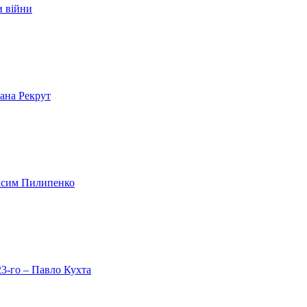
и війни
лана Рекрут
аксим Пилипенко
23-го – Павло Кухта