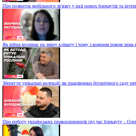
Про розвиток мобільного зв'язку у разі нових блекаутів та інте
Як війна впливає на зміну клімату і чому з кожним роком зима
Зберегти унікальні колекції: як працівники ботанічного саду р
Про роботу українських правоохоронців під час блекауту – Ол