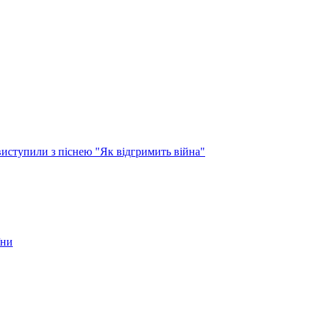
виступили з піснею "Як відгримить війна"
їни