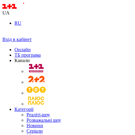
UA
RU
Вхід в кабінет
Онлайн
ТБ програма
Канали
Категорії
Реаліті-шоу
Розважальні шоу
Новини
Серіали