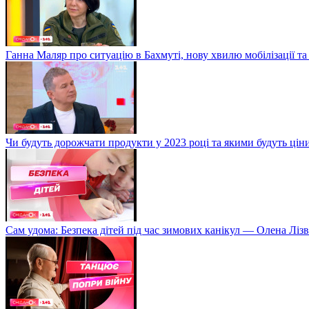
Ганна Маляр про ситуацію в Бахмуті, нову хвилю мобілізації та
Чи будуть дорожчати продукти у 2023 році та якими будуть ці
Сам удома: Безпека дітей під час зимових канікул — Олена Лізв