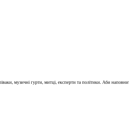
 співаки, музичні гурти, митці, експерти та політики. Аби напо