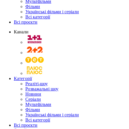
Мультфільми
Фільми
Українські фільми і серіали
Всі категорії
Всі проєкти
Канали
Категорії
Реаліті-шоу
Розважальні шоу
Новини
Серіали
Мультфільми
Фільми
Українські фільми і серіали
Всі категорії
Всі проєкти