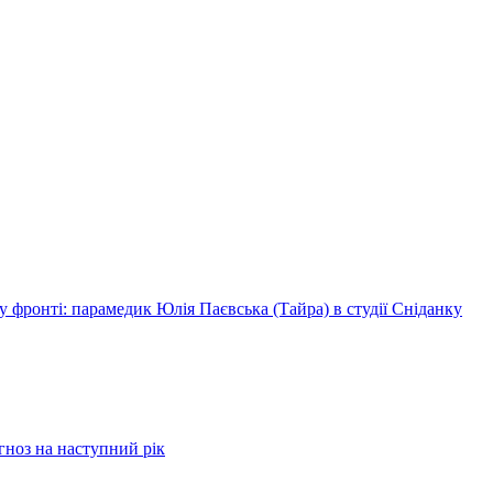
 фронті: парамедик Юлія Паєвська (Тайра) в студії Сніданку
огноз на наступний рік