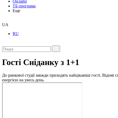
Онлайн
ТБ програма
Еще
UA
RU
Гості Сніданку з 1+1
До ранкової студії завжди приходять найцікавіші гості. Відомі
енергією на увесь день.