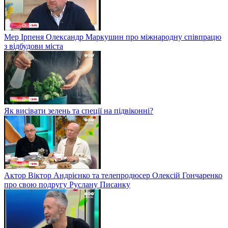
Мер Ірпеня Олександр Маркушин про міжнародну співпрацю
з відбудови міста
Як висівати зелень та спеції на підвіконні?
Актор Віктор Андрієнко та телепродюсер Олексій Гончаренко
про свою подругу Руслану Писанку