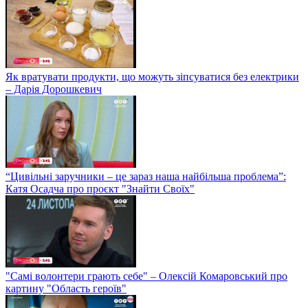
Як вратувати продукти, що можуть зіпсуватися без електрики
– Дарія Дорошкевич
“Цивільні заручники – це зараз наша найбільша проблема”:
Катя Осадча про проєкт "Знайти Своїх"
"Самі волонтери грають себе" – Олексій Комаровський про
картину "Область героїв"