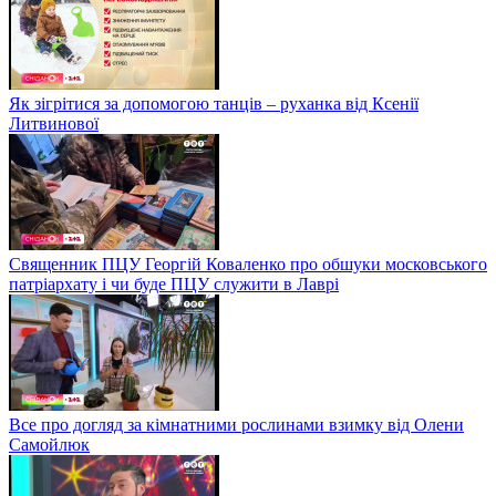
Як зігрітися за допомогою танців – руханка від Ксенії
Литвинової
Священник ПЦУ Георгій Коваленко про обшуки московського
патріархату і чи буде ПЦУ служити в Лаврі
Все про догляд за кімнатними рослинами взимку від Олени
Самойлюк