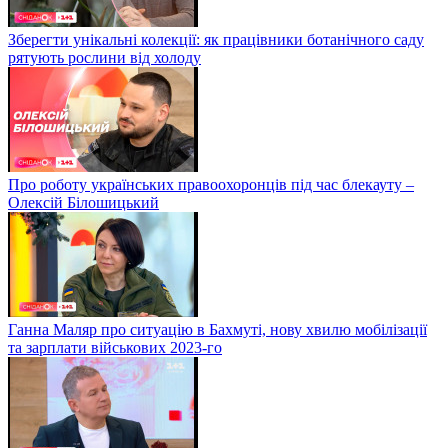
Зберегти унікальні колекції: як працівники ботанічного саду
рятують рослини від холоду
Про роботу українських правоохоронців під час блекауту –
Олексій Білошицький
Ганна Маляр про ситуацію в Бахмуті, нову хвилю мобілізації
та зарплати військових 2023-го