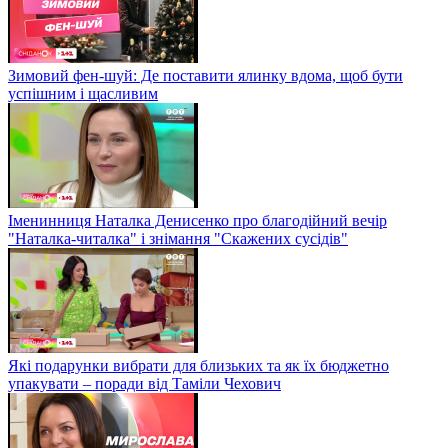
Зимовий фен-шуй: Де поставити ялинку вдома, щоб бути
успішним і щасливим
Іменинниця Наталка Денисенко про благодійний вечір
"Наталка-читалка" і знімання "Скажених сусідів"
Які подарунки вибрати для близьких та як їх бюджетно
упакувати – поради від Таміли Чехович