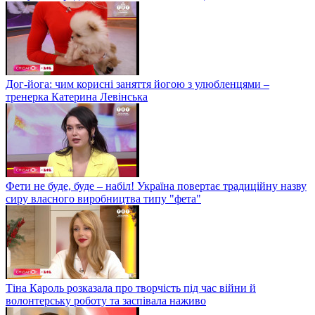
Дог-йога: чим корисні заняття йогою з улюбленцями –
тренерка Катерина Левінська
Фети не буде, буде – набіл! Україна повертає традиційну назву
сиру власного виробництва типу "фета"
Тіна Кароль розказала про творчість під час війни й
волонтерську роботу та заспівала наживо