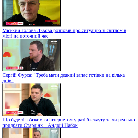
Міський голова Львова розповів про ситуацію зі світлом в
місті на поточний час
Сергій Фурса: "Треба мати деякий запас готівки на кілька
днів"
Що буде зі зв'язком та інтернетом у разі блекауту та чи реально
придбати Старлінк – Андрій Набок