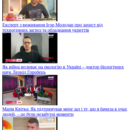
Експерт з виживання Ігор Молодан про захист від
техногенних загроз та обладнання укриттів
Як війна впливає на екологію в Україні – доктор біологічних
наук Леонід Горобець
Марія Квітка: Як підтримував мене зал і те, що я бачила в очах
людей, – це були незабутні моменти