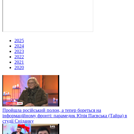
2025
2024
2023
2022
2021
2020
Пройшла російський полон, а тепер бореться на
інформаційному фронті: парамедик Юлія Паєвська (Тайра) в
студії Сніданку