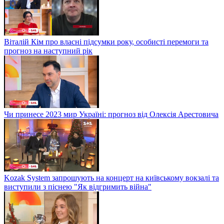
Віталій Кім про власні підсумки року, особисті перемоги та
прогноз на наступний рік
Чи принесе 2023 мир Україні: прогноз від Олексія Арестовича
Kozak System запрошують на концерт на київському вокзалі та
виступили з піснею "Як відгримить війна"