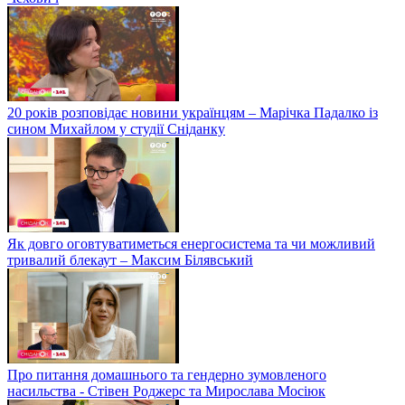
20 років розповідає новини українцям – Марічка Падалко із
сином Михайлом у студії Сніданку
Як довго оговтуватиметься енергосистема та чи можливий
тривалий блекаут – Максим Білявський
Про питання домашнього та гендерно зумовленого
насильства - Стівен Роджерс та Мирослава Мосіюк