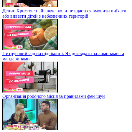
Денис Христов: найважче, коли не вдається вмовити виїхати
або вивезти дітей з небезпечних територій
Цитрусовий сад на підвіконні: Як доглядати за лимонами та
мандаринами
Організація робочого місця за правилами фен-шуй