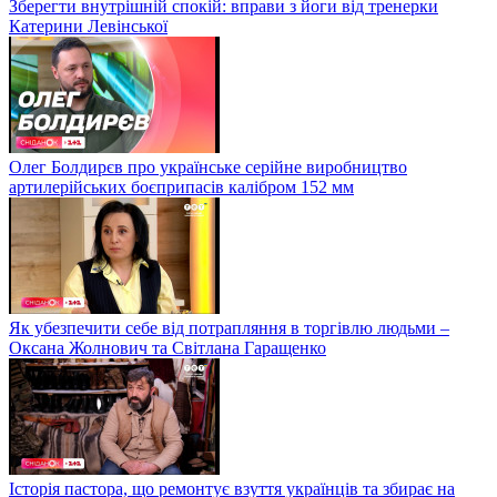
Зберегти внутрішній спокій: вправи з йоги від тренерки
Катерини Левінської
Олег Болдирєв про українське серійне виробництво
артилерійських боєприпасів калібром 152 мм
Як убезпечити себе від потрапляння в торгівлю людьми –
Оксана Жолнович та Світлана Гаращенко
Історія пастора, що ремонтує взуття українців та збирає на