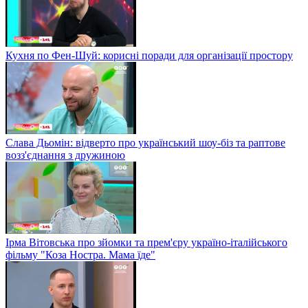
Кухня по Фен-Шуй: корисні поради для організації простору
Слава Дьомін: відверто про український шоу-біз та раптове
возз'єднання з дружиною
Ірма Вітовська про зйомки та прем'єру україно-італійського
фільму "Коза Ностра. Мама їде"