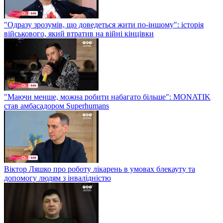
"Одразу зрозумів, що доведеться жити по-іншому": історія
військового, який втратив на війні кінцівки
"Маючи менше, можна робити набагато більше": MONATIK
став амбасадором Superhumans
Віктор Ляшко про роботу лікарень в умовах блекауту та
допомогу людям з інвалідністю