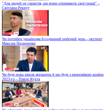
"Для людей це гарантія, що вони отримають свої гроші" –
Світлана Рекрут
Чи потрібен українцям 8-годинний робочий день – експерт
Максим Пилипенко
Чи буде нова хвиля звільнень й що буде з економікою країни
2023-го – Павло Кухта