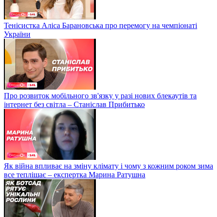
Тенісистка Аліса Барановська про перемогу на чемпіонаті
України
Про розвиток мобільного зв'язку у разі нових блекаутів та
інтернет без світла – Станіслав Прибитько
Як війна впливає на зміну клімату і чому з кожним роком зима
все теплішає – експертка Марина Ратушна