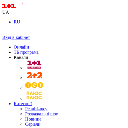
UA
RU
Вхід в кабінет
Онлайн
ТБ програма
Канали
Категорії
Реаліті-шоу
Розважальні шоу
Новини
Серіали