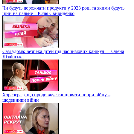
Чи будуть дорожчати продукти у 2023 році та якими будуть
ціни на пальне – Юлія Свириденко
Сам удома: Безпека дітей під час зимових канікул — Олена
Лізвінська
Хореограф, що продовжує танцювати попри війну –
щоденники війни