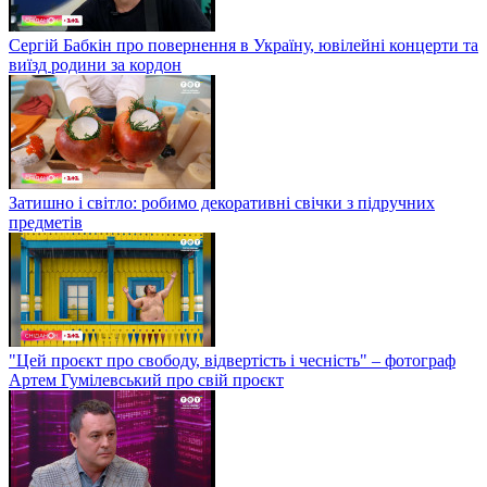
Сергій Бабкін про повернення в Україну, ювілейні концерти та
виїзд родини за кордон
Затишно і світло: робимо декоративні свічки з підручних
предметів
"Цей проєкт про свободу, відвертість і чесність" – фотограф
Артем Гумілевський про свій проєкт