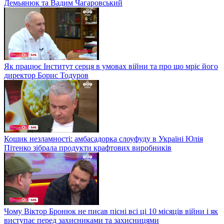
Демьянюк та Вадим Чагаровський
Як працює Інститут серця в умовах війни та про що мріє його
директор Борис Тодуров
Кошик незламності: амбасадорка слоуфуду в Україні Юлія
Пітенко зібрала продукти крафтових виробників
Чому Віктор Бронюк не писав пісні всі ці 10 місяців війни і як
виступає перед захисниками та захисницями