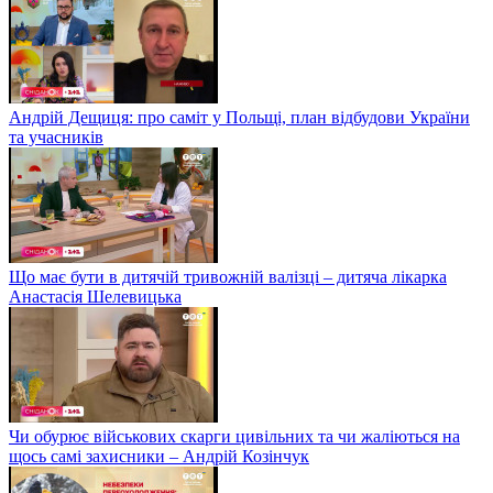
Андрій Дещиця: про саміт у Польщі, план відбудови України
та учасників
Що має бути в дитячій тривожній валізці – дитяча лікарка
Анастасія Шелевицька
Чи обурює військових скарги цивільних та чи жаліються на
щось самі захисники – Андрій Козінчук