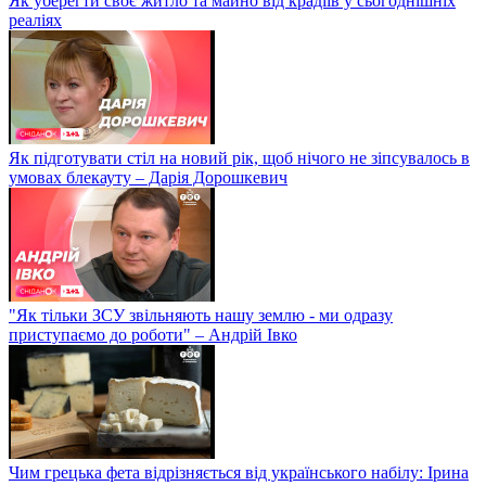
Як уберегти своє житло та майно від крадіїв у сьогоднішніх
реаліях
Як підготувати стіл на новий рік, щоб нічого не зіпсувалось в
умовах блекауту – Дарія Дорошкевич
"Як тільки ЗСУ звільняють нашу землю - ми одразу
приступаємо до роботи" – Андрій Івко
Чим грецька фета відрізняється від українського набілу: Ірина