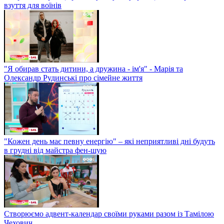
взуття для воїнів
"Я обирав стать дитини, а дружина - ім'я" - Марія та
Олександр Рудинські про сімейне життя
"Кожен день має певну енергію" – які неприятливі дні будуть
в грудні від майстра фен-шую
Створюємо адвент-календар своїми руками разом із Тамілою
Чехович