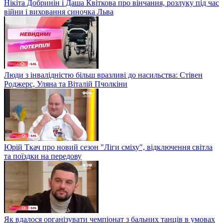
Нікіта Добринін і Даша Квіткова про вінчання, розлуку під час
війни і виховання синочка Льва
Люди з інвалідністю більш вразливі до насильства: Стівен
Роджерс, Уляна та Віталій Пчолкіни
Юрій Ткач про новий сезон "Ліги сміху", відключення світла
та поїздки на передову
Як вдалося організувати чемпіонат з бальних танців в умовах