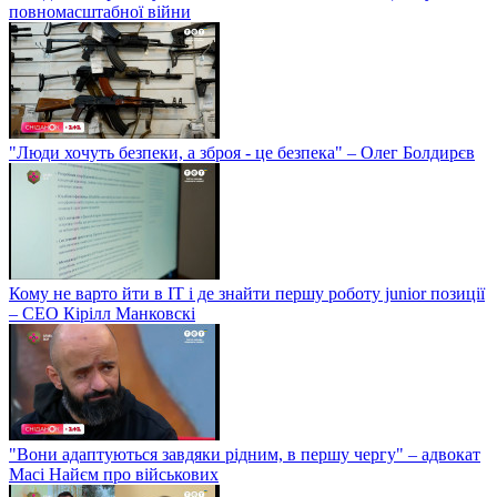
повномасштабної війни
"Люди хочуть безпеки, а зброя - це безпека" – Олег Болдирєв
Кому не варто йти в IT і де знайти першу роботу junior позиції
– СЕО Кірілл Манковскі
"Вони адаптуються завдяки рідним, в першу чергу" – адвокат
Масі Найєм про військових