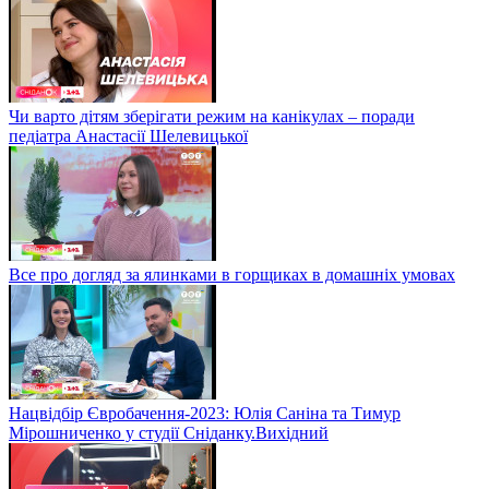
Чи варто дітям зберігати режим на канікулах – поради
педіатра Анастасії Шелевицької
Все про догляд за ялинками в горщиках в домашніх умовах
Нацвідбір Євробачення-2023: Юлія Саніна та Тимур
Мірошниченко у студії Сніданку.Вихідний