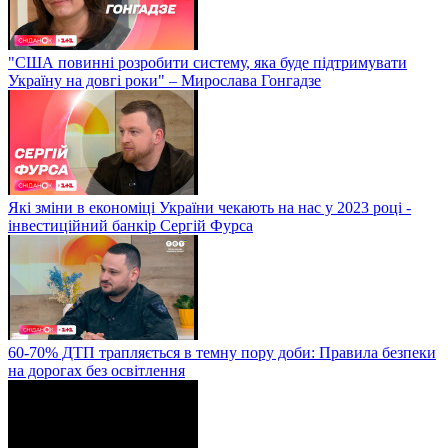
"США повинні розробити систему, яка буде підтримувати
Україну на довгі роки" – Мирослава Гонгадзе
Які зміни в економіці України чекають на нас у 2023 році -
інвестиційний банкір Сергій Фурса
60-70% ДТП трапляється в темну пору доби: Правила безпеки
на дорогах без освітлення