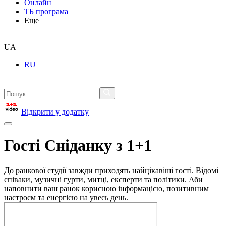
Онлайн
ТБ програма
Еще
UA
RU
Відкрити у додатку
Гості Сніданку з 1+1
До ранкової студії завжди приходять найцікавіші гості. Відомі
співаки, музичні гурти, митці, експерти та політики. Аби
наповнити ваш ранок корисною інформацією, позитивним
настроєм та енергією на увесь день.