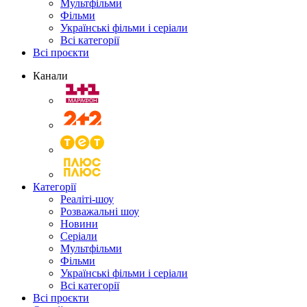
Мультфільми
Фільми
Українські фільми і серіали
Всі категорії
Всі проєкти
Канали
Категорії
Реаліті-шоу
Розважальні шоу
Новини
Серіали
Мультфільми
Фільми
Українські фільми і серіали
Всі категорії
Всі проєкти