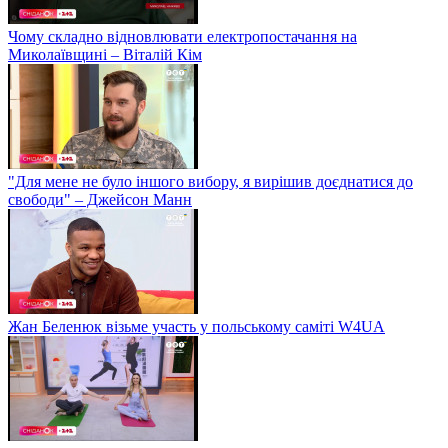
Чому складно відновлювати електропостачання на
Миколаївщині – Віталій Кім
"Для мене не було іншого вибору, я вирішив доєднатися до
свободи" – Джейсон Манн
Жан Беленюк візьме участь у польському саміті W4UA