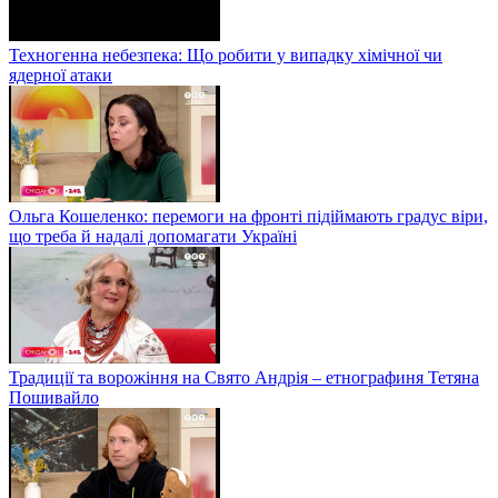
Техногенна небезпека: Що робити у випадку хімічної чи
ядерної атаки
Ольга Кошеленко: перемоги на фронті підіймають градус віри,
що треба й надалі допомагати Україні
Традиції та ворожіння на Свято Андрія – етнографиня Тетяна
Пошивайло