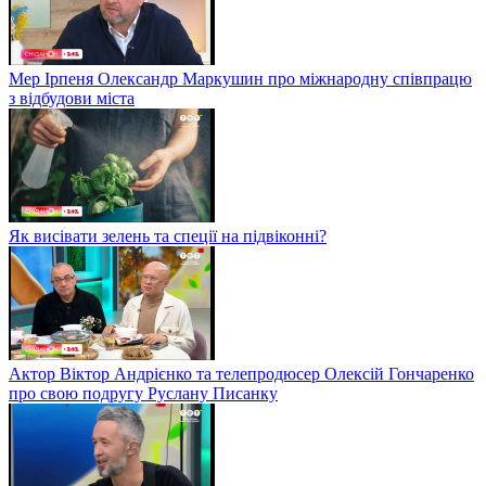
Мер Ірпеня Олександр Маркушин про міжнародну співпрацю
з відбудови міста
Як висівати зелень та спеції на підвіконні?
Актор Віктор Андрієнко та телепродюсер Олексій Гончаренко
про свою подругу Руслану Писанку