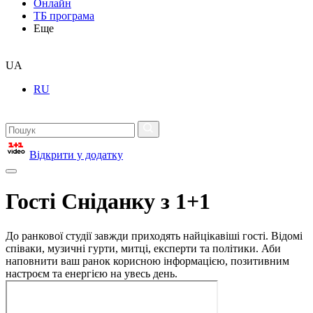
Онлайн
ТБ програма
Еще
UA
RU
Відкрити у додатку
Гості Сніданку з 1+1
До ранкової студії завжди приходять найцікавіші гості. Відомі
співаки, музичні гурти, митці, експерти та політики. Аби
наповнити ваш ранок корисною інформацією, позитивним
настроєм та енергією на увесь день.