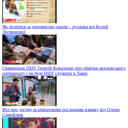
Як зігрітися за допомогою танців – руханка від Ксенії
Литвинової
Священник ПЦУ Георгій Коваленко про обшуки московського
патріархату і чи буде ПЦУ служити в Лаврі
Все про догляд за кімнатними рослинами взимку від Олени
Самойлюк