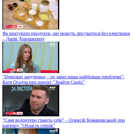
Як вратувати продукти, що можуть зіпсуватися без електрики
– Дарія Дорошкевич
“Цивільні заручники – це зараз наша найбільша проблема”:
Катя Осадча про проєкт "Знайти Своїх"
"Самі волонтери грають себе" – Олексій Комаровський про
картину "Область героїв"