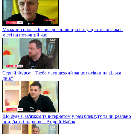
Міський голова Львова розповів про ситуацію зі світлом в
місті на поточний час
Сергій Фурса: "Треба мати деякий запас готівки на кілька
днів"
Що буде зі зв'язком та інтернетом у разі блекауту та чи реально
придбати Старлінк – Андрій Набок