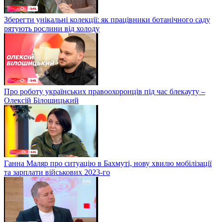
Зберегти унікальні колекції: як працівники ботанічного саду
рятують рослини від холоду
Про роботу українських правоохоронців під час блекауту –
Олексій Білошицький
Ганна Маляр про ситуацію в Бахмуті, нову хвилю мобілізації
та зарплати військових 2023-го