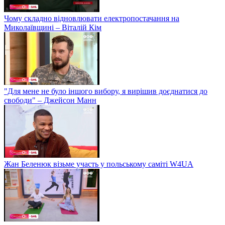
Чому складно відновлювати електропостачання на
Миколаївщині – Віталій Кім
"Для мене не було іншого вибору, я вирішив доєднатися до
свободи" – Джейсон Манн
Жан Беленюк візьме участь у польському саміті W4UA