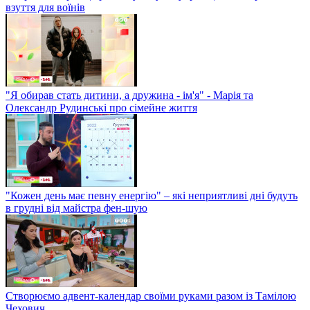
взуття для воїнів
"Я обирав стать дитини, а дружина - ім'я" - Марія та
Олександр Рудинські про сімейне життя
"Кожен день має певну енергію" – які неприятливі дні будуть
в грудні від майстра фен-шую
Створюємо адвент-календар своїми руками разом із Тамілою
Чехович