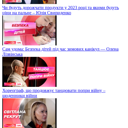
Чи будуть дорожчати продукти у 2023 році та якими будуть
ціни на пальне – Юлія Свириденко
Сам удома: Безпека дітей під час зимових канікул — Олена
Лізвінська
Хореограф, що продовжує танцювати попри війну –
щоденники війни