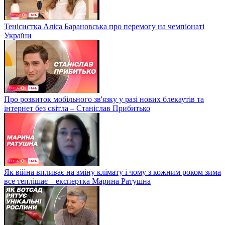
Тенісистка Аліса Барановська про перемогу на чемпіонаті
України
Про розвиток мобільного зв'язку у разі нових блекаутів та
інтернет без світла – Станіслав Прибитько
Як війна впливає на зміну клімату і чому з кожним роком зима
все теплішає – експертка Марина Ратушна