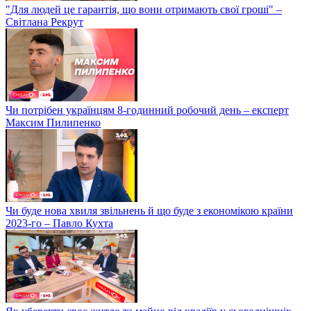
"Для людей це гарантія, що вони отримають свої гроші" –
Світлана Рекрут
Чи потрібен українцям 8-годинний робочий день – експерт
Максим Пилипенко
Чи буде нова хвиля звільнень й що буде з економікою країни
2023-го – Павло Кухта