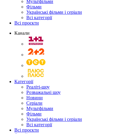
Мультфільми
Фільми
Українські фільми і серіали
Всі категорії
Всі проєкти
Канали
Категорії
Реаліті-шоу
Розважальні шоу
Новини
Серіали
Мультфільми
Фільми
Українські фільми і серіали
Всі категорії
Всі проєкти