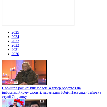
2025
2024
2023
2022
2021
2020
Пройшла російський полон, а тепер бореться на
інформаційному фронті: парамедик Юлія Паєвська (Тайра) в
студії Сніданку