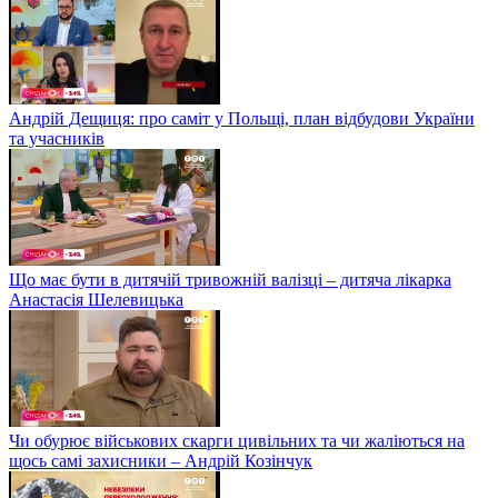
Андрій Дещиця: про саміт у Польщі, план відбудови України
та учасників
Що має бути в дитячій тривожній валізці – дитяча лікарка
Анастасія Шелевицька
Чи обурює військових скарги цивільних та чи жаліються на
щось самі захисники – Андрій Козінчук