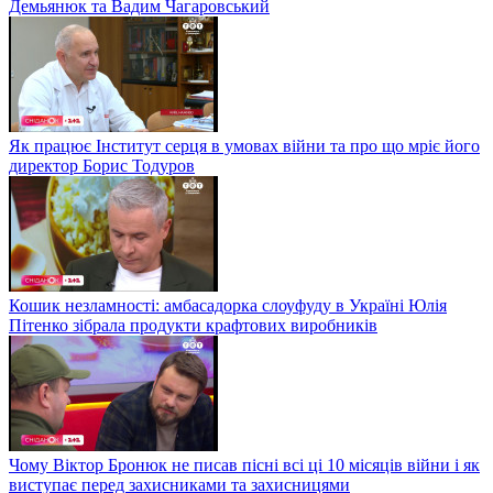
Демьянюк та Вадим Чагаровський
Як працює Інститут серця в умовах війни та про що мріє його
директор Борис Тодуров
Кошик незламності: амбасадорка слоуфуду в Україні Юлія
Пітенко зібрала продукти крафтових виробників
Чому Віктор Бронюк не писав пісні всі ці 10 місяців війни і як
виступає перед захисниками та захисницями