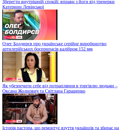
Зберегти внутрішній спокій: вправи з йоги від тренерки
Катерини Левінської
Олег Болдирєв про українське серійне виробництво
артилерійських боєприпасів калібром 152 мм
Як убезпечити себе від потрапляння в торгівлю людьми –
Оксана Жолнович та Світлана Гаращенко
Історія пастора, що ремонтує взуття українців та збирає на