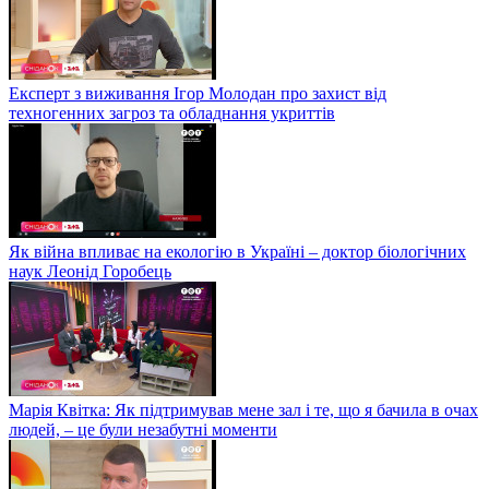
Експерт з виживання Ігор Молодан про захист від
техногенних загроз та обладнання укриттів
Як війна впливає на екологію в Україні – доктор біологічних
наук Леонід Горобець
Марія Квітка: Як підтримував мене зал і те, що я бачила в очах
людей, – це були незабутні моменти