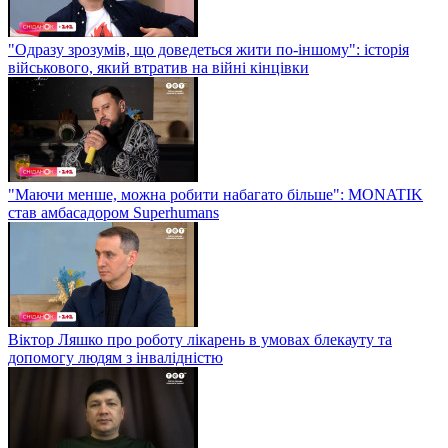
"Одразу зрозумів, що доведеться жити по-іншому": історія
військового, який втратив на війні кінцівки
"Маючи менше, можна робити набагато більше": MONATIK
став амбасадором Superhumans
Віктор Ляшко про роботу лікарень в умовах блекауту та
допомогу людям з інвалідністю