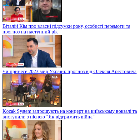
Віталій Кім про власні підсумки року, особисті перемоги та
прогноз на наступний рік
Чи принесе 2023 мир Україні: прогноз від Олексія Арестовича
Kozak System запрошують на концерт на київському вокзалі та
виступили з піснею "Як відгримить війна"