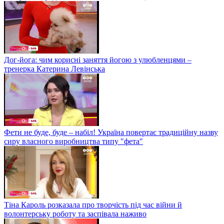
Дог-йога: чим корисні заняття йогою з улюбленцями –
тренерка Катерина Левінська
Фети не буде, буде – набіл! Україна повертає традиційну назву
сиру власного виробництва типу "фета"
Тіна Кароль розказала про творчість під час війни й
волонтерську роботу та заспівала наживо