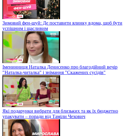
Зимовий фен-шуй: Де поставити ялинку вдома, щоб бути
успішним і щасливим
Іменинниця Наталка Денисенко про благодійний вечір
"Наталка-читалка" і знімання "Скажених сусідів"
Які подарунки вибрати для близьких та як їх бюджетно
упакувати – поради від Таміли Чехович