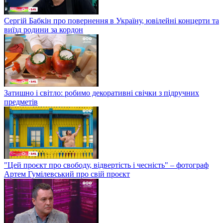
Сергій Бабкін про повернення в Україну, ювілейні концерти та
виїзд родини за кордон
Затишно і світло: робимо декоративні свічки з підручних
предметів
"Цей проєкт про свободу, відвертість і чесність" – фотограф
Артем Гумілевський про свій проєкт