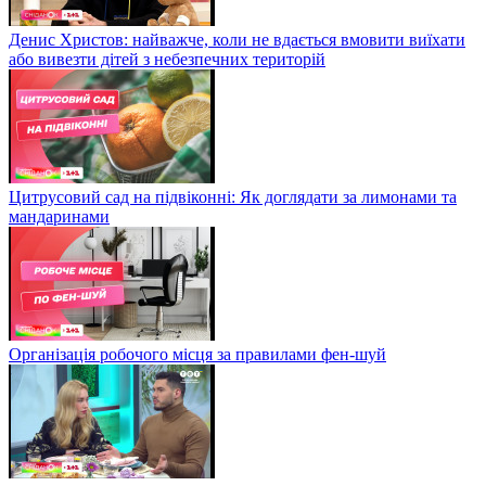
Денис Христов: найважче, коли не вдається вмовити виїхати
або вивезти дітей з небезпечних територій
Цитрусовий сад на підвіконні: Як доглядати за лимонами та
мандаринами
Організація робочого місця за правилами фен-шуй