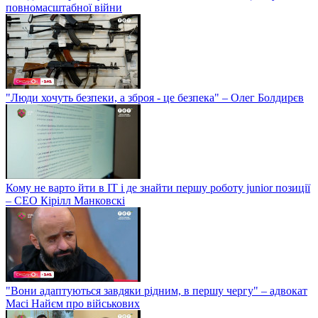
повномасштабної війни
"Люди хочуть безпеки, а зброя - це безпека" – Олег Болдирєв
Кому не варто йти в IT і де знайти першу роботу junior позиції
– СЕО Кірілл Манковскі
"Вони адаптуються завдяки рідним, в першу чергу" – адвокат
Масі Найєм про військових