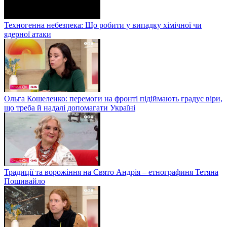
Техногенна небезпека: Що робити у випадку хімічної чи
ядерної атаки
Ольга Кошеленко: перемоги на фронті підіймають градус віри,
що треба й надалі допомагати Україні
Традиції та ворожіння на Свято Андрія – етнографиня Тетяна
Пошивайло