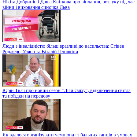
Нікіта Добринін і Даша Квіткова про вінчання, розлуку під час
війни і виховання синочка Льва
Люди з інвалідністю більш вразливі до насильства: Стівен
Роджерс, Уляна та Віталій Пчолкіни
Юрій Ткач про новий сезон "Ліги сміху", відключення світла
та поїздки на передову
Як вдалося організувати чемпіонат з бальних танців в умовах