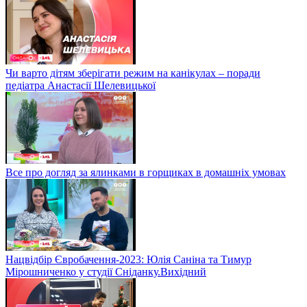
Чи варто дітям зберігати режим на канікулах – поради
педіатра Анастасії Шелевицької
Все про догляд за ялинками в горщиках в домашніх умовах
Нацвідбір Євробачення-2023: Юлія Саніна та Тимур
Мірошниченко у студії Сніданку.Вихідний