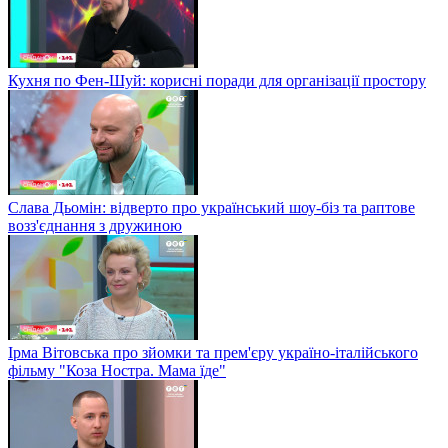
Кухня по Фен-Шуй: корисні поради для організації простору
Слава Дьомін: відверто про український шоу-біз та раптове
возз'єднання з дружиною
Ірма Вітовська про зйомки та прем'єру україно-італійського
фільму "Коза Ностра. Мама їде"