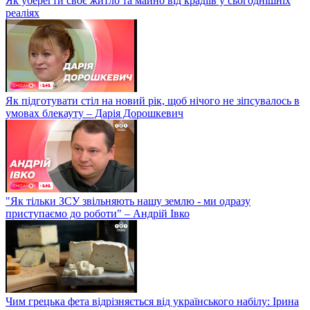
Як уберегти своє житло та майно від крадіїв у сьогоднішніх
реаліях
Як підготувати стіл на новий рік, щоб нічого не зіпсувалось в
умовах блекауту – Дарія Дорошкевич
"Як тільки ЗСУ звільняють нашу землю - ми одразу
приступаємо до роботи" – Андрій Івко
Чим грецька фета відрізняється від українського набілу: Ірина