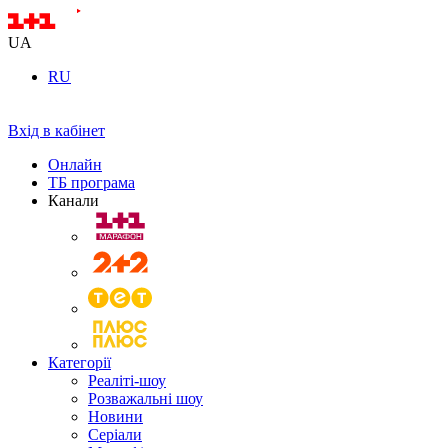
UA
RU
Вхід в кабінет
Онлайн
ТБ програма
Канали
Категорії
Реаліті-шоу
Розважальні шоу
Новини
Серіали