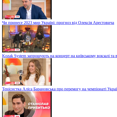
Чи принесе 2023 мир Україні: прогноз від Олексія Арестовича
Kozak System запрошують на концерт на київському вокзалі та 
Тенісистка Аліса Барановська про перемогу на чемпіонаті Укра