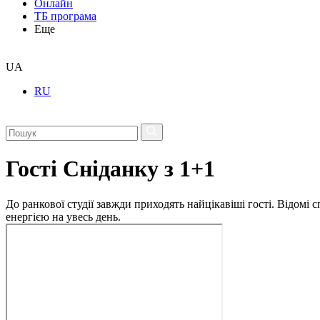
Онлайн
ТБ програма
Еще
UA
RU
Гості Сніданку з 1+1
До ранкової студії завжди приходять найцікавіші гості. Відомі
енергією на увесь день.