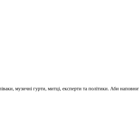
 співаки, музичні гурти, митці, експерти та політики. Аби напо