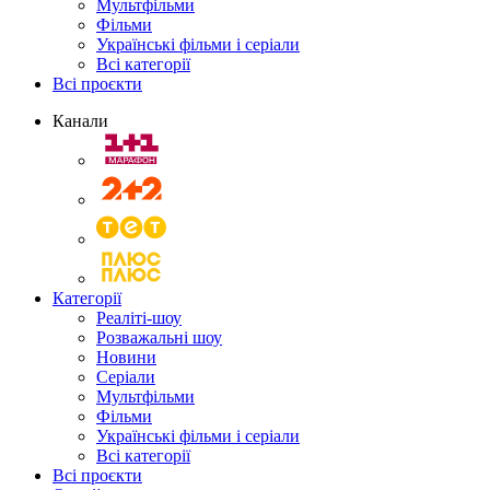
Мультфільми
Фільми
Українські фільми і серіали
Всі категорії
Всі проєкти
Канали
Категорії
Реаліті-шоу
Розважальні шоу
Новини
Серіали
Мультфільми
Фільми
Українські фільми і серіали
Всі категорії
Всі проєкти