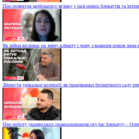
Про розвиток мобільного зв'язку у разі нових блекаутів та інте
Як війна впливає на зміну клімату і чому з кожним роком зима
Зберегти унікальні колекції: як працівники ботанічного саду р
Про роботу українських правоохоронців під час блекауту – Ол