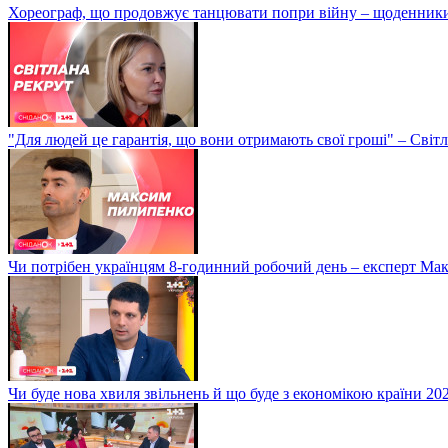
Хореограф, що продовжує танцювати попри війну – щоденник
"Для людей це гарантія, що вони отримають свої гроші" – Світ
Чи потрібен українцям 8-годинний робочий день – експерт М
Чи буде нова хвиля звільнень й що буде з економікою країни 20