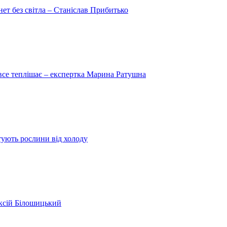
рнет без світла – Станіслав Прибитько
 все теплішає – експертка Марина Ратушна
ятують рослини від холоду
ексій Білошицький