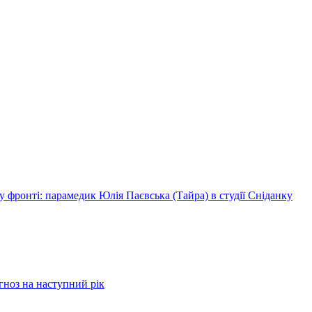
 фронті: парамедик Юлія Паєвська (Тайра) в студії Сніданку
огноз на наступний рік