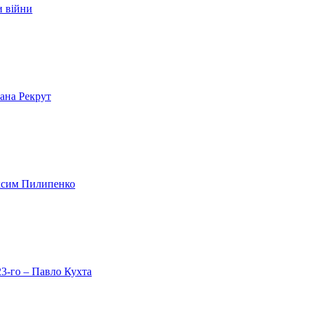
и війни
лана Рекрут
аксим Пилипенко
23-го – Павло Кухта