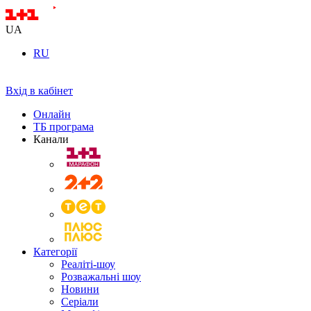
UA
RU
Вхід в кабінет
Онлайн
ТБ програма
Канали
Категорії
Реаліті-шоу
Розважальні шоу
Новини
Серіали