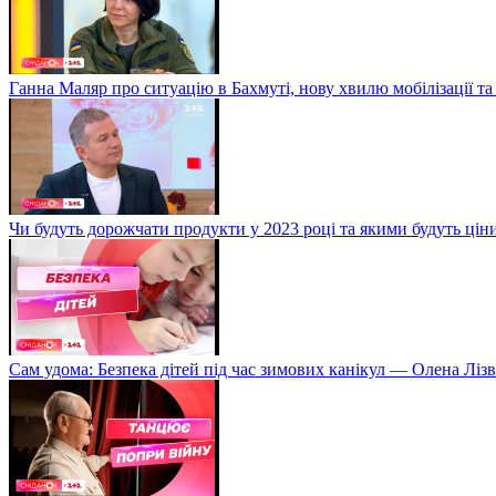
Ганна Маляр про ситуацію в Бахмуті, нову хвилю мобілізації та
Чи будуть дорожчати продукти у 2023 році та якими будуть ці
Сам удома: Безпека дітей під час зимових канікул — Олена Лізв