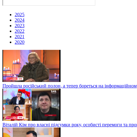
2025
2024
2023
2022
2021
2020
Пройшла російський полон, а тепер бореться на інформаційному
Віталій Кім про власні підсумки року, особисті перемоги та пр