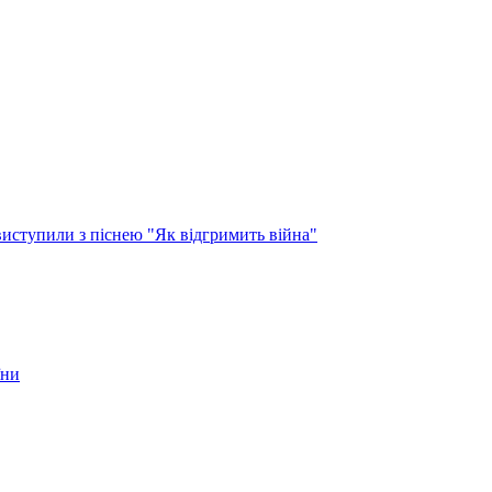
виступили з піснею "Як відгримить війна"
їни