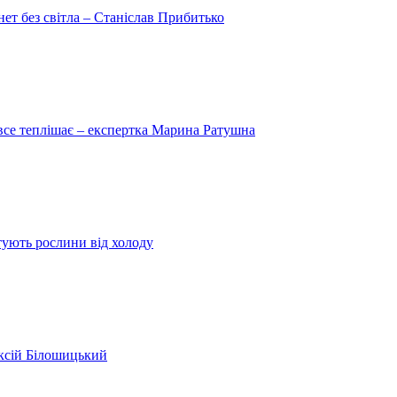
рнет без світла – Станіслав Прибитько
 все теплішає – експертка Марина Ратушна
ятують рослини від холоду
ексій Білошицький