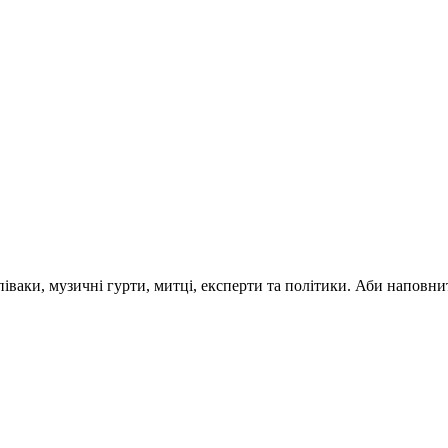
 співаки, музичні гурти, митці, експерти та політики. Аби напо