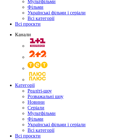
Мультфільми
Фільми
Українські фільми і серіали
Всі категорії
Всі проєкти
Канали
Категорії
Реаліті-шоу
Розважальні шоу
Новини
Серіали
Мультфільми
Фільми
Українські фільми і серіали
Всі категорії
Всі проєкти