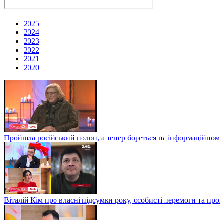
2025
2024
2023
2022
2021
2020
Пройшла російський полон, а тепер бореться на інформаційному
Віталій Кім про власні підсумки року, особисті перемоги та пр