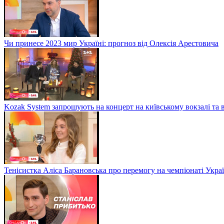
Чи принесе 2023 мир Україні: прогноз від Олексія Арестовича
Kozak System запрошують на концерт на київському вокзалі та 
Тенісистка Аліса Барановська про перемогу на чемпіонаті Укра