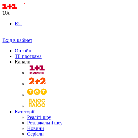
UA
RU
Вхід в кабінет
Онлайн
ТБ програма
Канали
Категорії
Реаліті-шоу
Розважальні шоу
Новини
Серіали