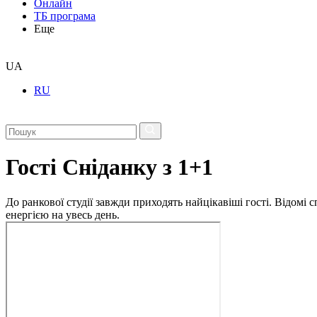
Онлайн
ТБ програма
Еще
UA
RU
Гості Сніданку з 1+1
До ранкової студії завжди приходять найцікавіші гості. Відомі
енергією на увесь день.