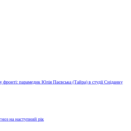
 фронті: парамедик Юлія Паєвська (Тайра) в студії Сніданку
огноз на наступний рік