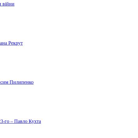
и війни
лана Рекрут
аксим Пилипенко
23-го – Павло Кухта