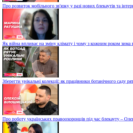
Про розвиток мобільного зв'язку у разі нових блекаутів та інте
Як війна впливає на зміну клімату і чому з кожним роком зима
Зберегти унікальні колекції: як працівники ботанічного саду р
Про роботу українських правоохоронців під час блекауту – Ол