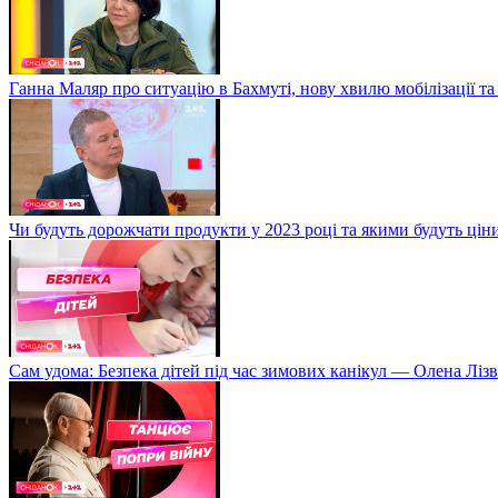
Ганна Маляр про ситуацію в Бахмуті, нову хвилю мобілізації та
Чи будуть дорожчати продукти у 2023 році та якими будуть ці
Сам удома: Безпека дітей під час зимових канікул — Олена Лізв