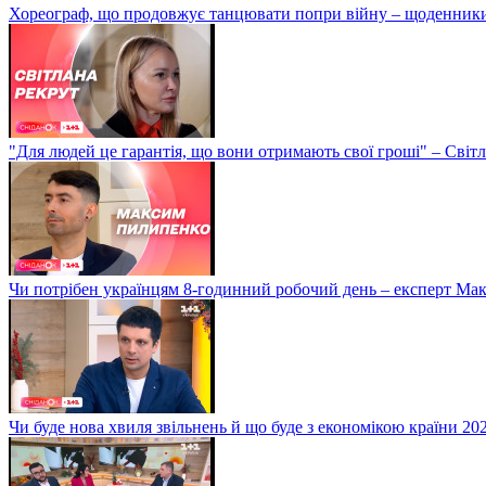
Хореограф, що продовжує танцювати попри війну – щоденник
"Для людей це гарантія, що вони отримають свої гроші" – Світ
Чи потрібен українцям 8-годинний робочий день – експерт М
Чи буде нова хвиля звільнень й що буде з економікою країни 20