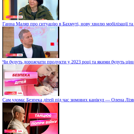
Ганна Маляр про ситуацію в Бахмуті, нову хвилю мобілізації та
Чи будуть дорожчати продукти у 2023 році та якими будуть ці
Сам удома: Безпека дітей під час зимових канікул — Олена Лізв