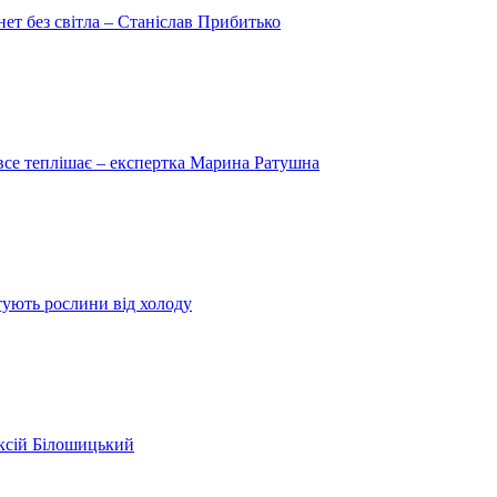
рнет без світла – Станіслав Прибитько
 все теплішає – експертка Марина Ратушна
ятують рослини від холоду
ексій Білошицький