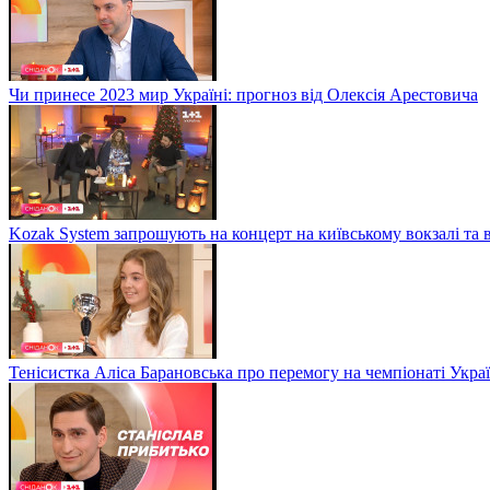
Чи принесе 2023 мир Україні: прогноз від Олексія Арестовича
Kozak System запрошують на концерт на київському вокзалі та 
Тенісистка Аліса Барановська про перемогу на чемпіонаті Укра