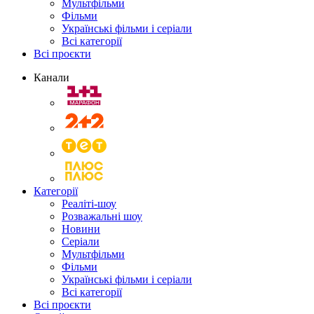
Мультфільми
Фільми
Українські фільми і серіали
Всі категорії
Всі проєкти
Канали
Категорії
Реаліті-шоу
Розважальні шоу
Новини
Серіали
Мультфільми
Фільми
Українські фільми і серіали
Всі категорії
Всі проєкти