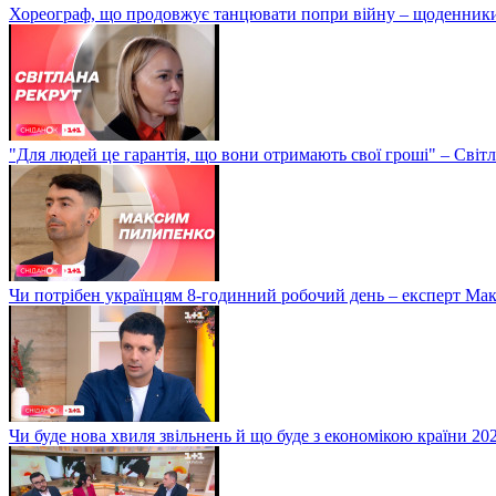
Хореограф, що продовжує танцювати попри війну – щоденник
"Для людей це гарантія, що вони отримають свої гроші" – Світ
Чи потрібен українцям 8-годинний робочий день – експерт М
Чи буде нова хвиля звільнень й що буде з економікою країни 20