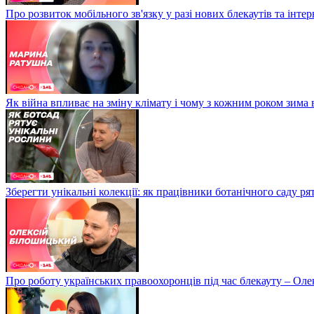
Про розвиток мобільного зв'язку у разі нових блекаутів та інте
Як війна впливає на зміну клімату і чому з кожним роком зима
Зберегти унікальні колекції: як працівники ботанічного саду р
Про роботу українських правоохоронців під час блекауту – Ол