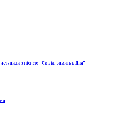
виступили з піснею "Як відгримить війна"
їни