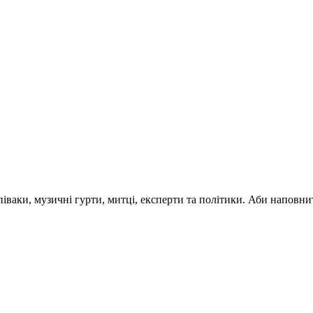
 співаки, музичні гурти, митці, експерти та політики. Аби напо