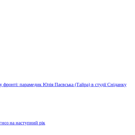
 фронті: парамедик Юлія Паєвська (Тайра) в студії Сніданку
огноз на наступний рік