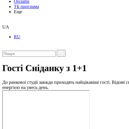
Онлайн
ТБ програма
Еще
UA
RU
Гості Сніданку з 1+1
До ранкової студії завжди приходять найцікавіші гості. Відомі
енергією на увесь день.