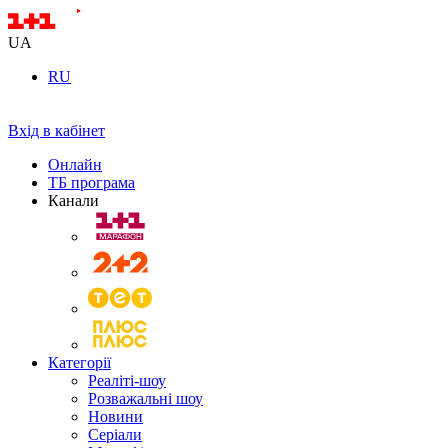
UA
RU
Вхід в кабінет
Онлайн
ТБ програма
Канали
Категорії
Реаліті-шоу
Розважальні шоу
Новини
Серіали