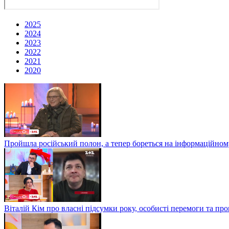
2025
2024
2023
2022
2021
2020
Пройшла російський полон, а тепер бореться на інформаційному
Віталій Кім про власні підсумки року, особисті перемоги та пр