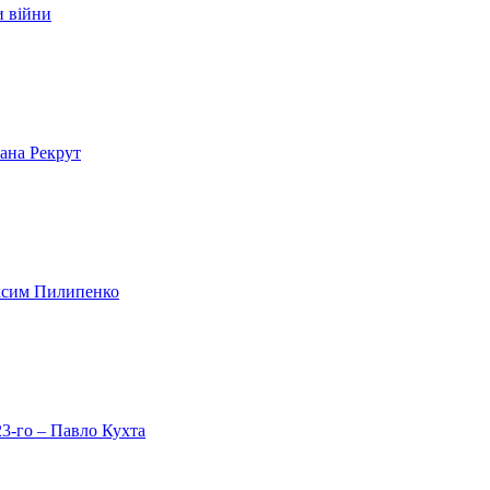
и війни
лана Рекрут
аксим Пилипенко
23-го – Павло Кухта