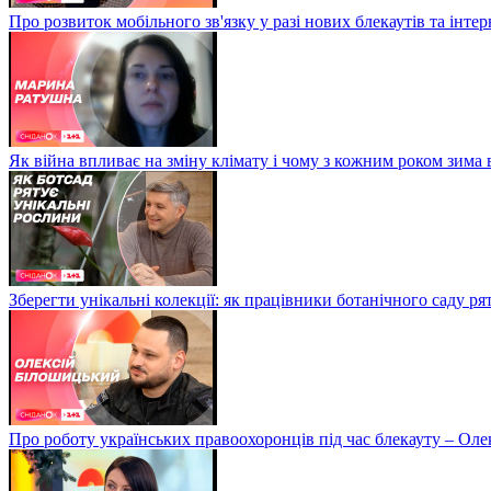
Про розвиток мобільного зв'язку у разі нових блекаутів та інте
Як війна впливає на зміну клімату і чому з кожним роком зима
Зберегти унікальні колекції: як працівники ботанічного саду р
Про роботу українських правоохоронців під час блекауту – Ол