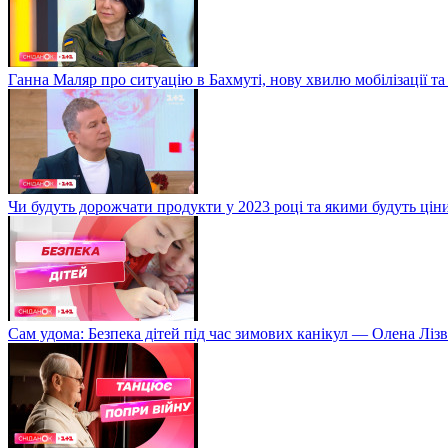
Ганна Маляр про ситуацію в Бахмуті, нову хвилю мобілізації та
Чи будуть дорожчати продукти у 2023 році та якими будуть ці
Сам удома: Безпека дітей під час зимових канікул — Олена Лізв