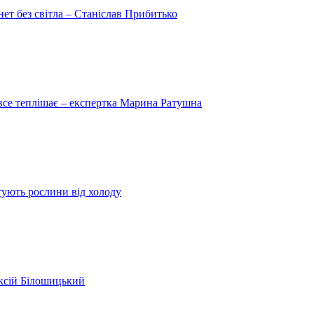
рнет без світла – Станіслав Прибитько
 все теплішає – експертка Марина Ратушна
ятують рослини від холоду
ексій Білошицький