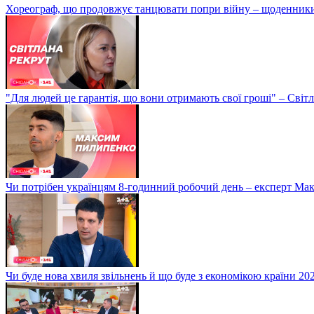
Хореограф, що продовжує танцювати попри війну – щоденник
"Для людей це гарантія, що вони отримають свої гроші" – Світ
Чи потрібен українцям 8-годинний робочий день – експерт М
Чи буде нова хвиля звільнень й що буде з економікою країни 20