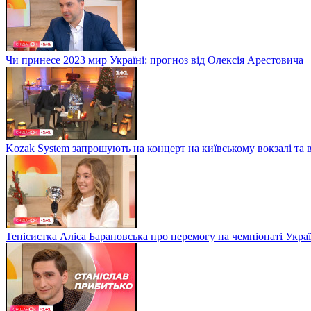
Чи принесе 2023 мир Україні: прогноз від Олексія Арестовича
Kozak System запрошують на концерт на київському вокзалі та 
Тенісистка Аліса Барановська про перемогу на чемпіонаті Укра