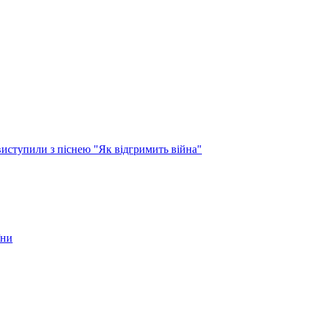
виступили з піснею "Як відгримить війна"
їни