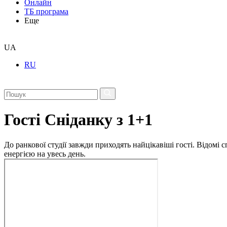
Онлайн
ТБ програма
Еще
UA
RU
Гості Сніданку з 1+1
До ранкової студії завжди приходять найцікавіші гості. Відомі
енергією на увесь день.