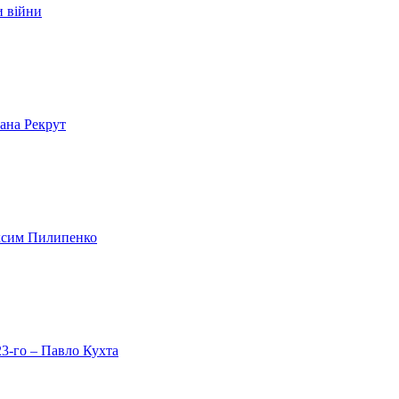
и війни
лана Рекрут
аксим Пилипенко
23-го – Павло Кухта