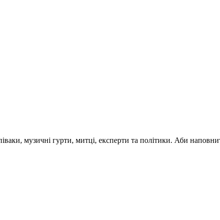
 співаки, музичні гурти, митці, експерти та політики. Аби напо