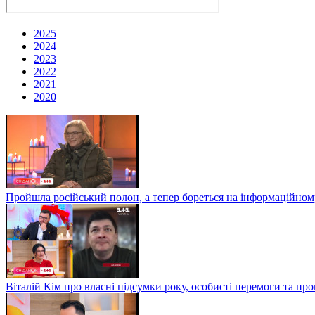
2025
2024
2023
2022
2021
2020
Пройшла російський полон, а тепер бореться на інформаційному
Віталій Кім про власні підсумки року, особисті перемоги та пр