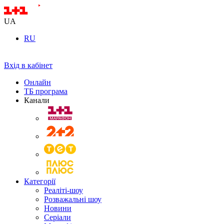
UA
RU
Вхід в кабінет
Онлайн
ТБ програма
Канали
Категорії
Реаліті-шоу
Розважальні шоу
Новини
Серіали