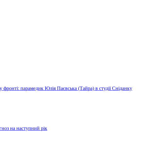
 фронті: парамедик Юлія Паєвська (Тайра) в студії Сніданку
огноз на наступний рік