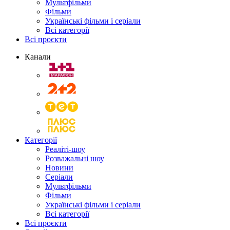
Мультфільми
Фільми
Українські фільми і серіали
Всі категорії
Всі проєкти
Канали
Категорії
Реаліті-шоу
Розважальні шоу
Новини
Серіали
Мультфільми
Фільми
Українські фільми і серіали
Всі категорії
Всі проєкти