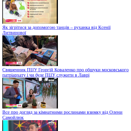
Як зігрітися за допомогою танців – руханка від Ксенії
Литвинової
Священник ПЦУ Георгій Коваленко про обшуки московського
патріархату і чи буде ПЦУ служити в Лаврі
Все про догляд за кімнатними рослинами взимку від Олени
Самойлюк