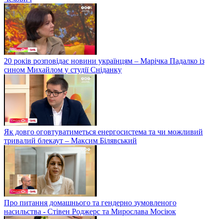
20 років розповідає новини українцям – Марічка Падалко із
сином Михайлом у студії Сніданку
Як довго оговтуватиметься енергосистема та чи можливий
тривалий блекаут – Максим Білявський
Про питання домашнього та гендерно зумовленого
насильства - Стівен Роджерс та Мирослава Мосіюк