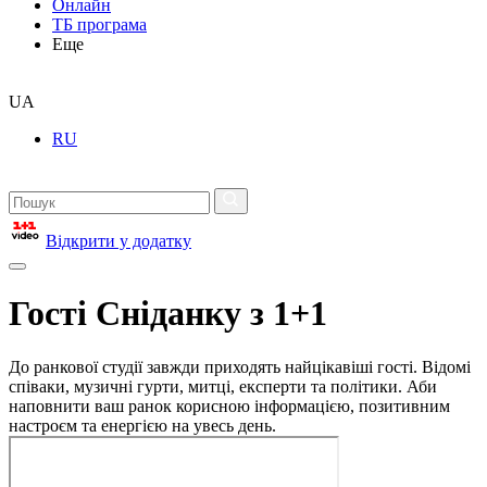
Онлайн
ТБ програма
Еще
UA
RU
Відкрити у додатку
Гості Сніданку з 1+1
До ранкової студії завжди приходять найцікавіші гості. Відомі
співаки, музичні гурти, митці, експерти та політики. Аби
наповнити ваш ранок корисною інформацією, позитивним
настроєм та енергією на увесь день.