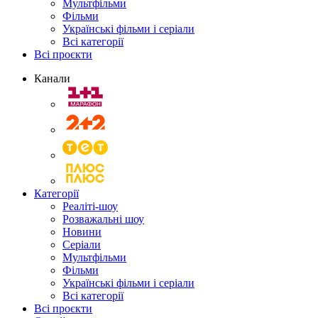
Мультфільми
Фільми
Українські фільми і серіали
Всі категорії
Всі проєкти
Канали
Категорії
Реаліті-шоу
Розважальні шоу
Новини
Серіали
Мультфільми
Фільми
Українські фільми і серіали
Всі категорії
Всі проєкти