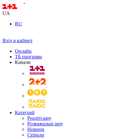
UA
RU
Вхід в кабінет
Онлайн
ТБ програма
Канали
Категорії
Реаліті-шоу
Розважальні шоу
Новини
Серіали