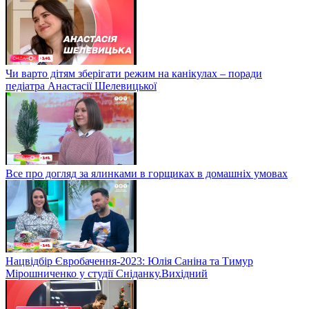
Чи варто дітям зберігати режим на канікулах – поради
педіатра Анастасії Шелевицької
Все про догляд за ялинками в горщиках в домашніх умовах
Нацвідбір Євробачення-2023: Юлія Саніна та Тимур
Мірошниченко у студії Сніданку.Вихідний