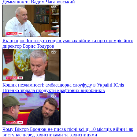
Демьянюк та Вадим Чагаровський
Як працює Інститут серця в умовах війни та про що мріє його
директор Борис Тодуров
Кошик незламності: амбасадорка слоуфуду в Україні Юлія
Пітенко зібрала продукти крафтових виробників
Чому Віктор Бронюк не писав пісні всі ці 10 місяців війни і як
виступає перед захисниками та захисницями