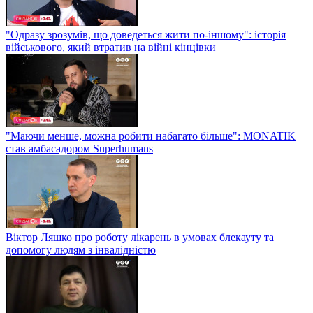
"Одразу зрозумів, що доведеться жити по-іншому": історія
військового, який втратив на війні кінцівки
"Маючи менше, можна робити набагато більше": MONATIK
став амбасадором Superhumans
Віктор Ляшко про роботу лікарень в умовах блекауту та
допомогу людям з інвалідністю