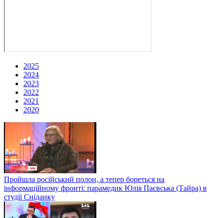
2025
2024
2023
2022
2021
2020
Пройшла російський полон, а тепер бореться на
інформаційному фронті: парамедик Юлія Паєвська (Тайра) в
студії Сніданку