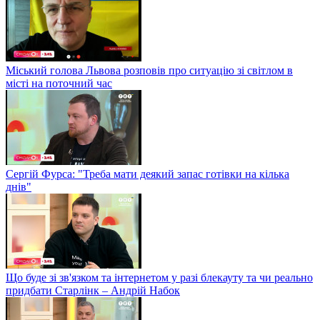
Міський голова Львова розповів про ситуацію зі світлом в
місті на поточний час
Сергій Фурса: "Треба мати деякий запас готівки на кілька
днів"
Що буде зі зв'язком та інтернетом у разі блекауту та чи реально
придбати Старлінк – Андрій Набок