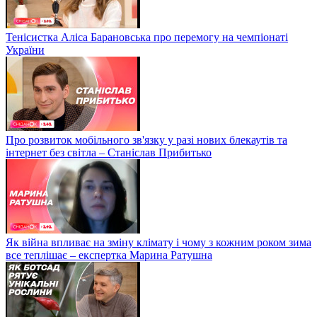
Тенісистка Аліса Барановська про перемогу на чемпіонаті
України
Про розвиток мобільного зв'язку у разі нових блекаутів та
інтернет без світла – Станіслав Прибитько
Як війна впливає на зміну клімату і чому з кожним роком зима
все теплішає – експертка Марина Ратушна