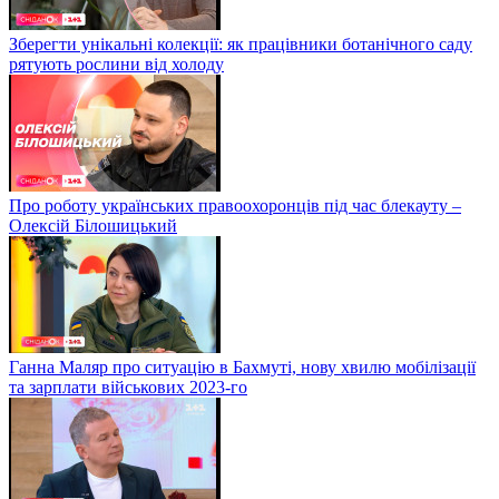
Зберегти унікальні колекції: як працівники ботанічного саду
рятують рослини від холоду
Про роботу українських правоохоронців під час блекауту –
Олексій Білошицький
Ганна Маляр про ситуацію в Бахмуті, нову хвилю мобілізації
та зарплати військових 2023-го