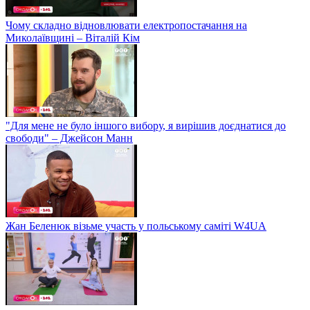
Чому складно відновлювати електропостачання на
Миколаївщині – Віталій Кім
"Для мене не було іншого вибору, я вирішив доєднатися до
свободи" – Джейсон Манн
Жан Беленюк візьме участь у польському саміті W4UA