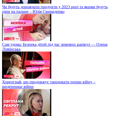
Чи будуть дорожчати продукти у 2023 році та якими будуть
ціни на пальне – Юлія Свириденко
Сам удома: Безпека дітей під час зимових канікул — Олена
Лізвінська
Хореограф, що продовжує танцювати попри війну –
щоденники війни