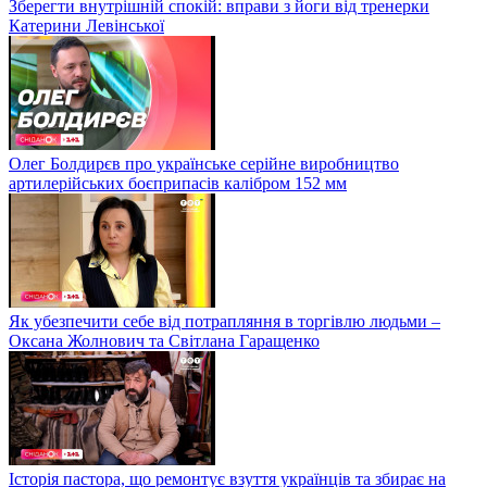
Зберегти внутрішній спокій: вправи з йоги від тренерки
Катерини Левінської
Олег Болдирєв про українське серійне виробництво
артилерійських боєприпасів калібром 152 мм
Як убезпечити себе від потрапляння в торгівлю людьми –
Оксана Жолнович та Світлана Гаращенко
Історія пастора, що ремонтує взуття українців та збирає на