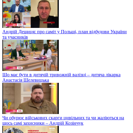
Андрій Дещиця: про саміт у Польщі, план відбудови України
та учасників
Що має бути в дитячій тривожній валізці – дитяча лікарка
Анастасія Шелевицька
Чи обурює військових скарги цивільних та чи жаліються на
щось самі захисники – Андрій Козінчук