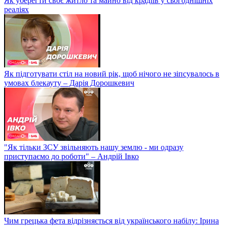
Як уберегти своє житло та майно від крадіїв у сьогоднішніх
реаліях
Як підготувати стіл на новий рік, щоб нічого не зіпсувалось в
умовах блекауту – Дарія Дорошкевич
"Як тільки ЗСУ звільняють нашу землю - ми одразу
приступаємо до роботи" – Андрій Івко
Чим грецька фета відрізняється від українського набілу: Ірина