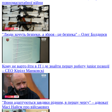
повномасштабної війни
"Люди хочуть безпеки, а зброя - це безпека" – Олег Болдирєв
Кому не варто йти в IT і де знайти першу роботу junior позиції
– СЕО Кірілл Манковскі
"Вони адаптуються завдяки рідним, в першу чергу" – адвокат
Масі Найєм про військових