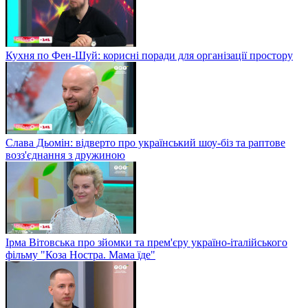
Кухня по Фен-Шуй: корисні поради для організації простору
Слава Дьомін: відверто про український шоу-біз та раптове
возз'єднання з дружиною
Ірма Вітовська про зйомки та прем'єру україно-італійського
фільму "Коза Ностра. Мама їде"