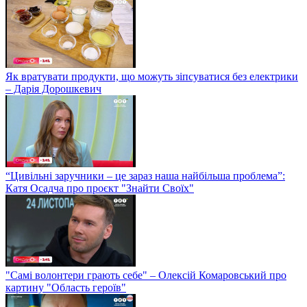
Як вратувати продукти, що можуть зіпсуватися без електрики
– Дарія Дорошкевич
“Цивільні заручники – це зараз наша найбільша проблема”:
Катя Осадча про проєкт "Знайти Своїх"
"Самі волонтери грають себе" – Олексій Комаровський про
картину "Область героїв"