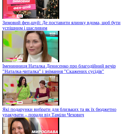
Зимовий фен-шуй: Де поставити ялинку вдома, щоб бути
успішним і щасливим
Іменинниця Наталка Денисенко про благодійний вечір
"Наталка-читалка" і знімання "Скажених сусідів"
Які подарунки вибрати для близьких та як їх бюджетно
упакувати – поради від Таміли Чехович