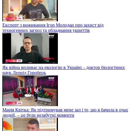
Експерт з виживання Ігор Молодан про захист від
техногенних загроз та обладнання укриттів
Як війна впливає на екологію в Україні – доктор біологічних
наук Леонід Горобець
Марія Квітка: Як підтримував мене зал і те, що я бачила в очах
людей, – це були незабутні моменти