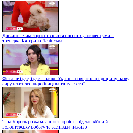
Дог-йога: чим корисні заняття йогою з улюбленцями –
тренерка Катерина Левінська
Фети не буде, буде – набіл! Україна повертає традиційну назву
сиру власного виробництва типу "фета"
Тіна Кароль розказала про творчість під час війни й
волонтерську роботу та заспівала наживо