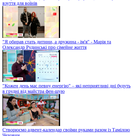
взуття для воїнів
"Я обирав стать дитини, а дружина - ім'я" - Марія та
Олександр Рудинські про сімейне життя
"Кожен день має певну енергію" – які неприятливі дні будуть
в грудні від майстра фен-шую
Створюємо адвент-календар своїми руками разом із Тамілою
Чехович