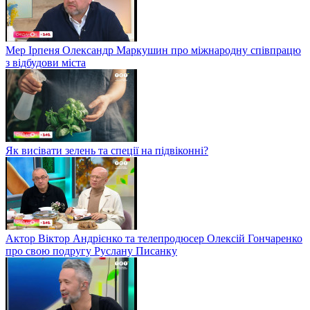
Мер Ірпеня Олександр Маркушин про міжнародну співпрацю
з відбудови міста
Як висівати зелень та спеції на підвіконні?
Актор Віктор Андрієнко та телепродюсер Олексій Гончаренко
про свою подругу Руслану Писанку