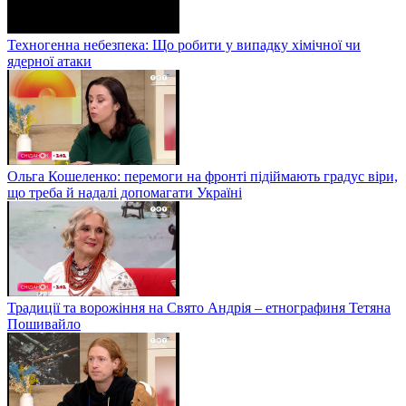
Техногенна небезпека: Що робити у випадку хімічної чи
ядерної атаки
Ольга Кошеленко: перемоги на фронті підіймають градус віри,
що треба й надалі допомагати Україні
Традиції та ворожіння на Свято Андрія – етнографиня Тетяна
Пошивайло