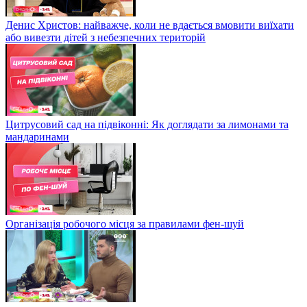
Денис Христов: найважче, коли не вдається вмовити виїхати
або вивезти дітей з небезпечних територій
Цитрусовий сад на підвіконні: Як доглядати за лимонами та
мандаринами
Організація робочого місця за правилами фен-шуй