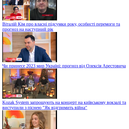
Віталій Кім про власні підсумки року, особисті перемоги та
прогноз на наступний рік
Чи принесе 2023 мир Україні: прогноз від Олексія Арестовича
Kozak System запрошують на концерт на київському вокзалі та
виступили з піснею "Як відгримить війна"