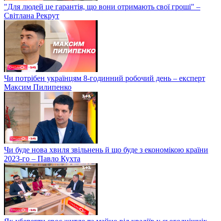
"Для людей це гарантія, що вони отримають свої гроші" –
Світлана Рекрут
Чи потрібен українцям 8-годинний робочий день – експерт
Максим Пилипенко
Чи буде нова хвиля звільнень й що буде з економікою країни
2023-го – Павло Кухта