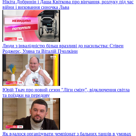
Нікіта Добринін і Даша Квіткова про вінчання, розлуку під час
війни і виховання синочка Льва
Люди з інвалідністю більш вразливі до насильства: Стівен
Роджерс, Уляна та Віталій Пчолкіни
Юрій Ткач про новий сезон "Ліги сміху", відключення світла
та поїздки на передову
Як вдалося організувати чемпіонат з бальних танців в умовах