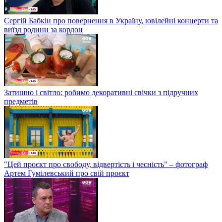
Сергій Бабкін про повернення в Україну, ювілейні концерти та
виїзд родини за кордон
Затишно і світло: робимо декоративні свічки з підручних
предметів
"Цей проєкт про свободу, відвертість і чесність" – фотограф
Артем Гумілевський про свій проєкт