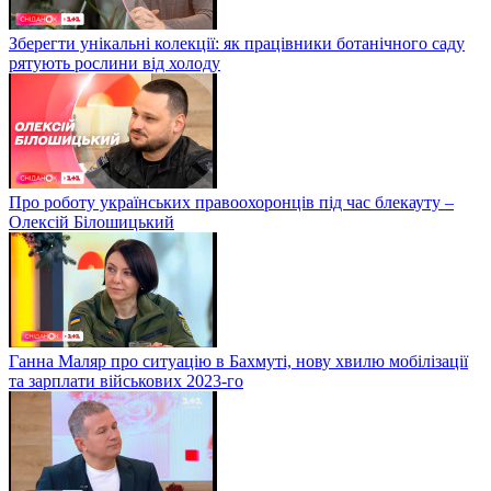
Зберегти унікальні колекції: як працівники ботанічного саду
рятують рослини від холоду
Про роботу українських правоохоронців під час блекауту –
Олексій Білошицький
Ганна Маляр про ситуацію в Бахмуті, нову хвилю мобілізації
та зарплати військових 2023-го