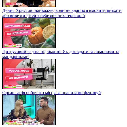
Денис Христов: найважче, коли не вдається вмовити виїхати
або вивезти дітей з небезпечних територій
Цитрусовий сад на підвіконні: Як доглядати за лимонами та
мандаринами
Організація робочого місця за правилами фен-шуй