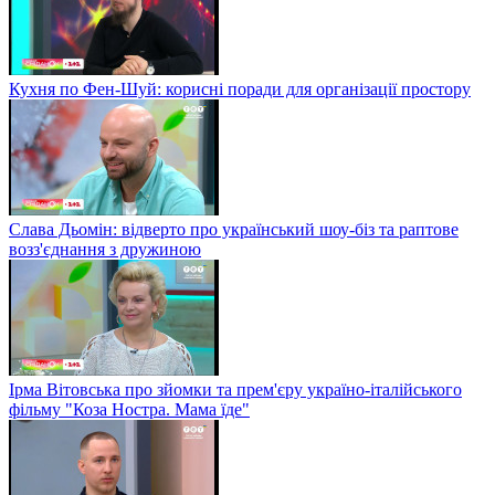
Кухня по Фен-Шуй: корисні поради для організації простору
Слава Дьомін: відверто про український шоу-біз та раптове
возз'єднання з дружиною
Ірма Вітовська про зйомки та прем'єру україно-італійського
фільму "Коза Ностра. Мама їде"