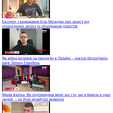
Експерт з виживання Ігор Молодан про захист від
техногенних загроз та обладнання укриттів
Як війна впливає на екологію в Україні – доктор біологічних
наук Леонід Горобець
Марія Квітка: Як підтримував мене зал і те, що я бачила в очах
людей, – це були незабутні моменти