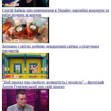
Сергій Бабкін про повернення в Україну, ювілейні концерти та
виїзд родини за кордон
Затишно і світло: робимо декоративні свічки з підручних
предметів
"Цей проєкт про свободу, відвертість і чесність" – фотограф
Артем Гумілевський про свій проєкт