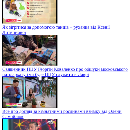
Як зігрітися за допомогою танців – руханка від Ксенії
Литвинової
Священник ПЦУ Георгій Коваленко про обшуки московського
патріархату і чи буде ПЦУ служити в Лаврі
Все про догляд за кімнатними рослинами взимку від Олени
Самойлюк