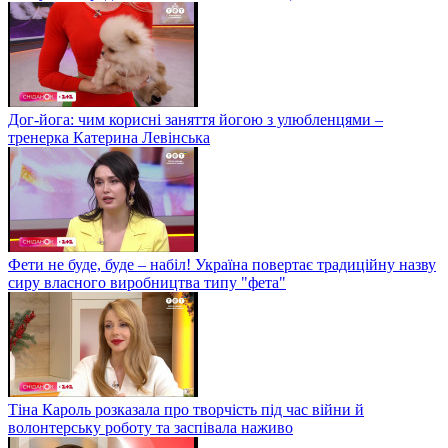
Дог-йога: чим корисні заняття йогою з улюбленцями –
тренерка Катерина Левінська
Фети не буде, буде – набіл! Україна повертає традиційну назву
сиру власного виробництва типу "фета"
Тіна Кароль розказала про творчість під час війни й
волонтерську роботу та заспівала наживо