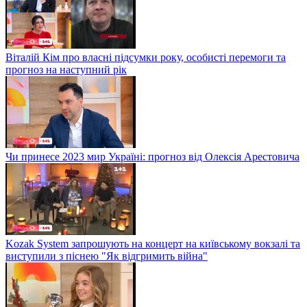
Віталій Кім про власні підсумки року, особисті перемоги та
прогноз на наступний рік
Чи принесе 2023 мир Україні: прогноз від Олексія Арестовича
Kozak System запрошують на концерт на київському вокзалі та
виступили з піснею "Як відгримить війна"