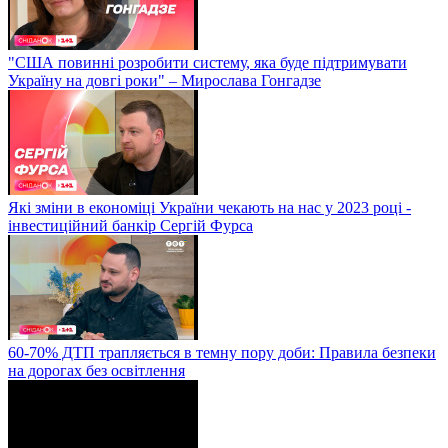
"США повинні розробити систему, яка буде підтримувати
Україну на довгі роки" – Мирослава Гонгадзе
Які зміни в економіці України чекають на нас у 2023 році -
інвестиційний банкір Сергій Фурса
60-70% ДТП трапляється в темну пору доби: Правила безпеки
на дорогах без освітлення