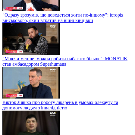
"Одразу зрозумів, що доведеться жити по-іншому": історія
військового, який втратив на війні кінцівки
"Маючи менше, можна робити набагато більше": MONATIK
став амбасадором Superhumans
Віктор Ляшко про роботу лікарень в умовах блекауту та
допомогу людям з інвалідністю