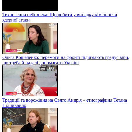
Техногенна небезпека: Що робити у випадку хімічної чи
ядерної атаки
Ольга Кошеленко: перемоги на фронті підіймають градус віри,
що треба й надалі допомагати Україні
Традиції та ворожіння на Свято Андрія – етнографиня Тетяна
Пошивайло