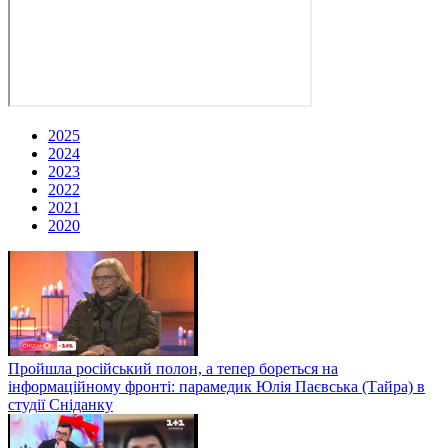
2025
2024
2023
2022
2021
2020
Пройшла російський полон, а тепер бореться на
інформаційному фронті: парамедик Юлія Паєвська (Тайра) в
студії Сніданку