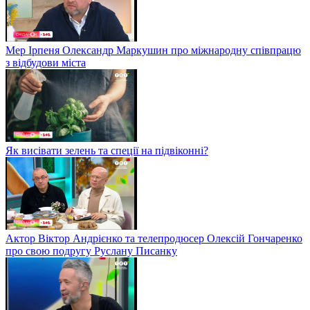
Мер Ірпеня Олександр Маркушин про міжнародну співпрацю
з відбудови міста
Як висівати зелень та спеції на підвіконні?
Актор Віктор Андрієнко та телепродюсер Олексій Гончаренко
про свою подругу Руслану Писанку