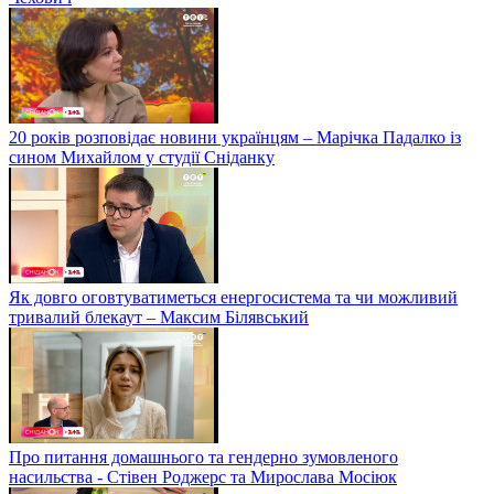
20 років розповідає новини українцям – Марічка Падалко із
сином Михайлом у студії Сніданку
Як довго оговтуватиметься енергосистема та чи можливий
тривалий блекаут – Максим Білявський
Про питання домашнього та гендерно зумовленого
насильства - Стівен Роджерс та Мирослава Мосіюк