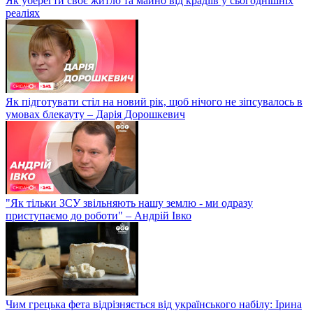
Як уберегти своє житло та майно від крадіїв у сьогоднішніх
реаліях
Як підготувати стіл на новий рік, щоб нічого не зіпсувалось в
умовах блекауту – Дарія Дорошкевич
"Як тільки ЗСУ звільняють нашу землю - ми одразу
приступаємо до роботи" – Андрій Івко
Чим грецька фета відрізняється від українського набілу: Ірина