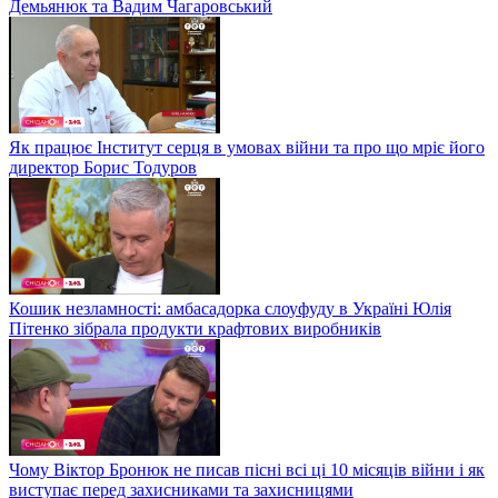
Демьянюк та Вадим Чагаровський
Як працює Інститут серця в умовах війни та про що мріє його
директор Борис Тодуров
Кошик незламності: амбасадорка слоуфуду в Україні Юлія
Пітенко зібрала продукти крафтових виробників
Чому Віктор Бронюк не писав пісні всі ці 10 місяців війни і як
виступає перед захисниками та захисницями