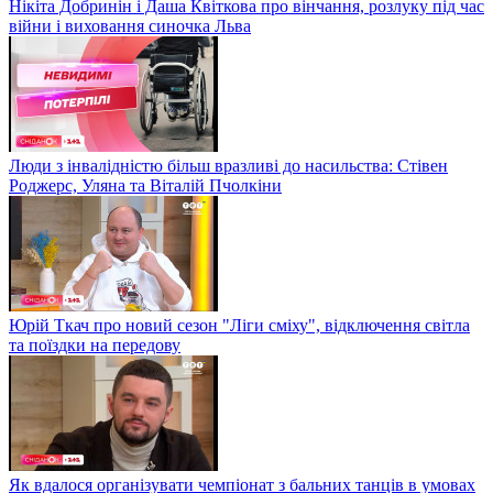
Нікіта Добринін і Даша Квіткова про вінчання, розлуку під час
війни і виховання синочка Льва
Люди з інвалідністю більш вразливі до насильства: Стівен
Роджерс, Уляна та Віталій Пчолкіни
Юрій Ткач про новий сезон "Ліги сміху", відключення світла
та поїздки на передову
Як вдалося організувати чемпіонат з бальних танців в умовах