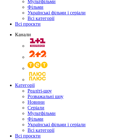
Мультфільми
Фільми
Українські фільми і серіали
Всі категорії
Всі проєкти
Канали
Категорії
Реаліті-шоу
Розважальні шоу
Новини
Серіали
Мультфільми
Фільми
Українські фільми і серіали
Всі категорії
Всі проєкти