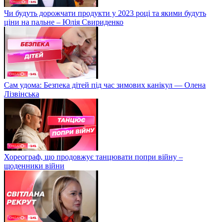
Чи будуть дорожчати продукти у 2023 році та якими будуть
ціни на пальне – Юлія Свириденко
Сам удома: Безпека дітей під час зимових канікул — Олена
Лізвінська
Хореограф, що продовжує танцювати попри війну –
щоденники війни