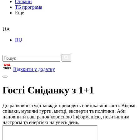
Онлайн
ТБ програма
Еще
UA
RU
Відкрити у додатку
Гості Сніданку з 1+1
До ранкової студії завжди приходять найцікавіші гості. Відомі
співаки, музичні гурти, митці, експерти та політики. Аби
наповнити ваш ранок корисною інформацією, позитивним
настроєм та енергією на увесь день.