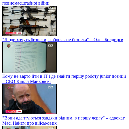
повномасштабної війни
"Люди хочуть безпеки, а зброя - це безпека" – Олег Болдирєв
Кому не варто йти в IT і де знайти першу роботу junior позиції
– СЕО Кірілл Манковскі
"Вони адаптуються завдяки рідним, в першу чергу" – адвокат
Масі Найєм про військових