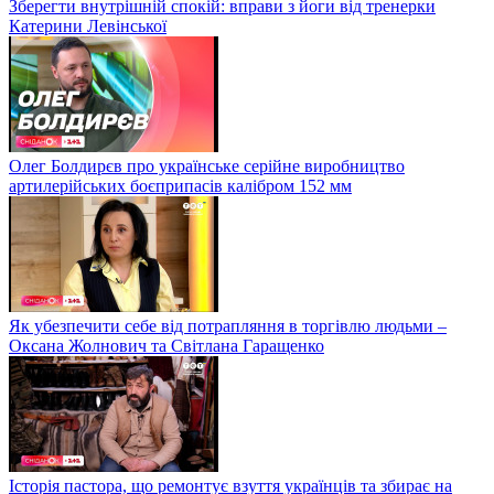
Зберегти внутрішній спокій: вправи з йоги від тренерки
Катерини Левінської
Олег Болдирєв про українське серійне виробництво
артилерійських боєприпасів калібром 152 мм
Як убезпечити себе від потрапляння в торгівлю людьми –
Оксана Жолнович та Світлана Гаращенко
Історія пастора, що ремонтує взуття українців та збирає на