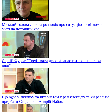
Міський голова Львова розповів про ситуацію зі світлом в
місті на поточний час
Сергій Фурса: "Треба мати деякий запас готівки на кілька
днів"
Що буде зі зв'язком та інтернетом у разі блекауту та чи реально
придбати Старлінк – Андрій Набок