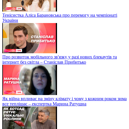
Тенісистка Аліса Барановська про перемогу на чемпіонаті
України
Про розвиток мобільного зв'язку у разі нових блекаутів та
інтернет без світла – Станіслав Прибитько
Як війна впливає на зміну клімату і чому з кожним роком зима
все теплішає – експертка Марина Ратушна