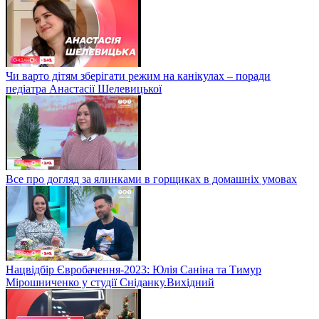
Чи варто дітям зберігати режим на канікулах – поради
педіатра Анастасії Шелевицької
Все про догляд за ялинками в горщиках в домашніх умовах
Нацвідбір Євробачення-2023: Юлія Саніна та Тимур
Мірошниченко у студії Сніданку.Вихідний