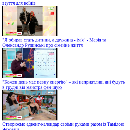
взуття для воїнів
"Я обирав стать дитини, а дружина - ім'я" - Марія та
Олександр Рудинські про сімейне життя
"Кожен день має певну енергію" – які неприятливі дні будуть
в грудні від майстра фен-шую
Створюємо адвент-календар своїми руками разом із Тамілою
Чехович