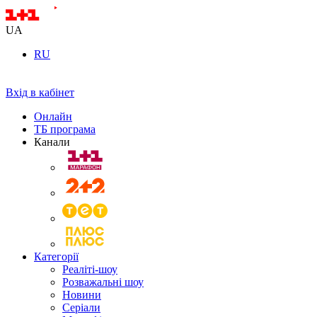
UA
RU
Вхід в кабінет
Онлайн
ТБ програма
Канали
Категорії
Реаліті-шоу
Розважальні шоу
Новини
Серіали