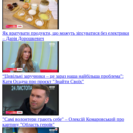
Як вратувати продукти, що можуть зіпсуватися без електрики
– Дарія Дорошкевич
“Цивільні заручники – це зараз наша найбільша проблема”:
Катя Осадча про проєкт "Знайти Своїх"
"Самі волонтери грають себе" – Олексій Комаровський про
картину "Область героїв"