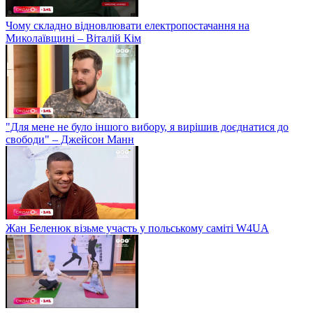
Чому складно відновлювати електропостачання на
Миколаївщині – Віталій Кім
"Для мене не було іншого вибору, я вирішив доєднатися до
свободи" – Джейсон Манн
Жан Беленюк візьме участь у польському саміті W4UA