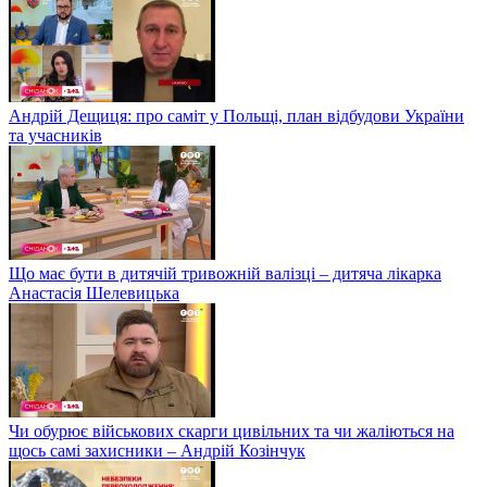
Андрій Дещиця: про саміт у Польщі, план відбудови України
та учасників
Що має бути в дитячій тривожній валізці – дитяча лікарка
Анастасія Шелевицька
Чи обурює військових скарги цивільних та чи жаліються на
щось самі захисники – Андрій Козінчук