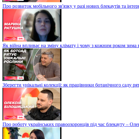
Про розвиток мобільного зв'язку у разі нових блекаутів та інте
Як війна впливає на зміну клімату і чому з кожним роком зима
Зберегти унікальні колекції: як працівники ботанічного саду р
Про роботу українських правоохоронців під час блекауту – Ол