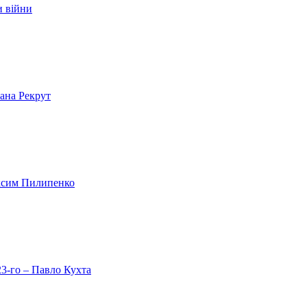
и війни
лана Рекрут
аксим Пилипенко
23-го – Павло Кухта