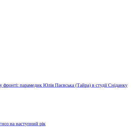
 фронті: парамедик Юлія Паєвська (Тайра) в студії Сніданку
огноз на наступний рік