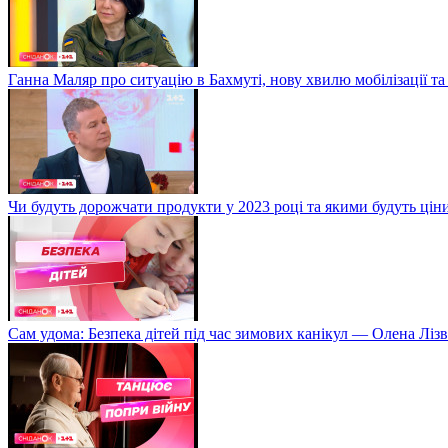
Ганна Маляр про ситуацію в Бахмуті, нову хвилю мобілізації та
Чи будуть дорожчати продукти у 2023 році та якими будуть ці
Сам удома: Безпека дітей під час зимових канікул — Олена Лізв