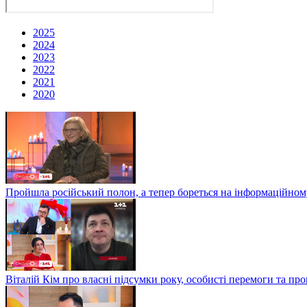
2025
2024
2023
2022
2021
2020
Пройшла російський полон, а тепер бореться на інформаційному
Віталій Кім про власні підсумки року, особисті перемоги та пр