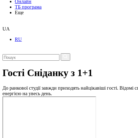
Онлайн
ТБ програма
Еще
UA
RU
Гості Сніданку з 1+1
До ранкової студії завжди приходять найцікавіші гості. Відомі
енергією на увесь день.