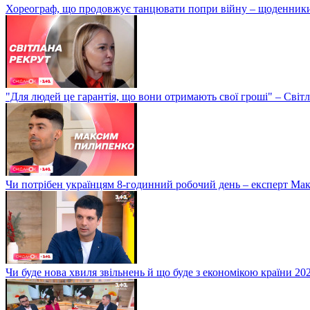
Хореограф, що продовжує танцювати попри війну – щоденник
"Для людей це гарантія, що вони отримають свої гроші" – Світ
Чи потрібен українцям 8-годинний робочий день – експерт М
Чи буде нова хвиля звільнень й що буде з економікою країни 20