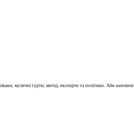
 співаки, музичні гурти, митці, експерти та політики. Аби напо