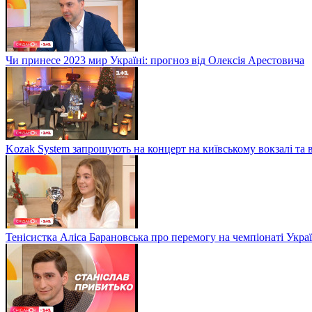
Чи принесе 2023 мир Україні: прогноз від Олексія Арестовича
Kozak System запрошують на концерт на київському вокзалі та 
Тенісистка Аліса Барановська про перемогу на чемпіонаті Укра