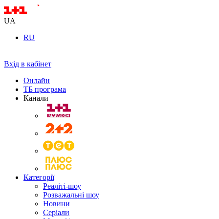
UA
RU
Вхід в кабінет
Онлайн
ТБ програма
Канали
Категорії
Реаліті-шоу
Розважальні шоу
Новини
Серіали