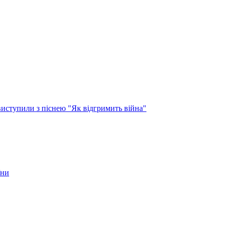
виступили з піснею "Як відгримить війна"
їни