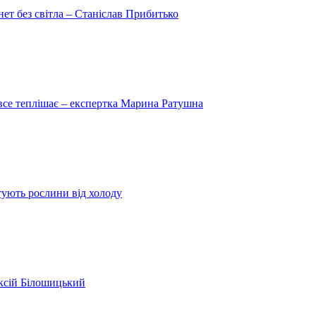
рнет без світла – Станіслав Прибитько
 все теплішає – експертка Марина Ратушна
ятують рослини від холоду
ексій Білошицький