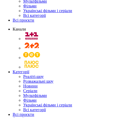
Мультфільми
Фільми
Українські фільми і серіали
Всі категорії
Всі проєкти
Канали
Категорії
Реаліті-шоу
Розважальні шоу
Новини
Серіали
Мультфільми
Фільми
Українські фільми і серіали
Всі категорії
Всі проєкти