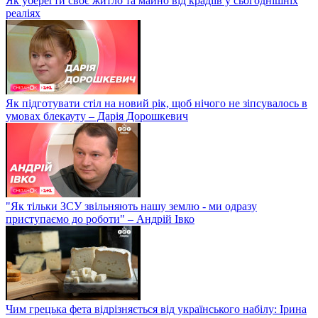
Як уберегти своє житло та майно від крадіїв у сьогоднішніх
реаліях
Як підготувати стіл на новий рік, щоб нічого не зіпсувалось в
умовах блекауту – Дарія Дорошкевич
"Як тільки ЗСУ звільняють нашу землю - ми одразу
приступаємо до роботи" – Андрій Івко
Чим грецька фета відрізняється від українського набілу: Ірина