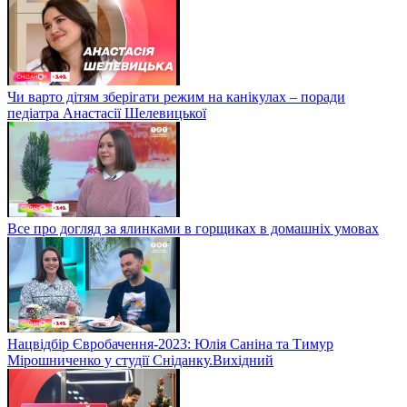
Чи варто дітям зберігати режим на канікулах – поради
педіатра Анастасії Шелевицької
Все про догляд за ялинками в горщиках в домашніх умовах
Нацвідбір Євробачення-2023: Юлія Саніна та Тимур
Мірошниченко у студії Сніданку.Вихідний