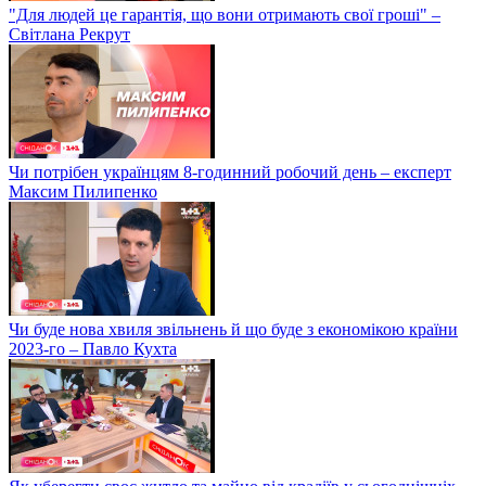
"Для людей це гарантія, що вони отримають свої гроші" –
Світлана Рекрут
Чи потрібен українцям 8-годинний робочий день – експерт
Максим Пилипенко
Чи буде нова хвиля звільнень й що буде з економікою країни
2023-го – Павло Кухта