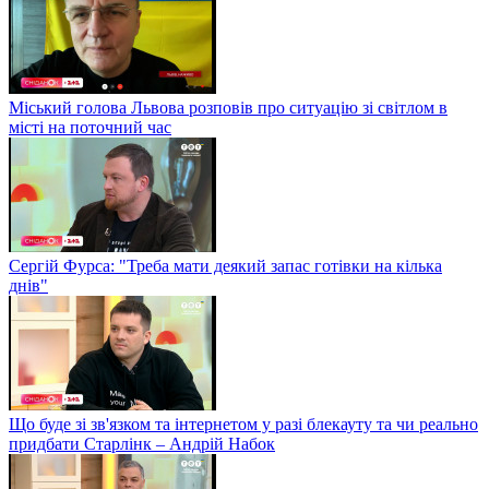
Міський голова Львова розповів про ситуацію зі світлом в
місті на поточний час
Сергій Фурса: "Треба мати деякий запас готівки на кілька
днів"
Що буде зі зв'язком та інтернетом у разі блекауту та чи реально
придбати Старлінк – Андрій Набок