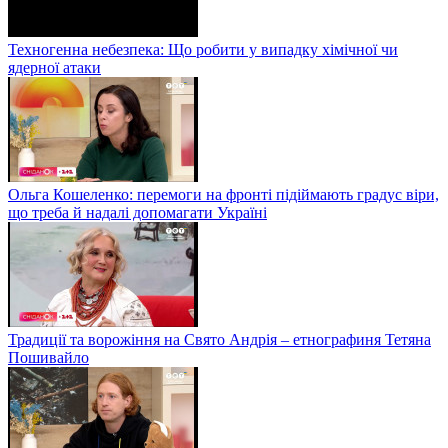
Техногенна небезпека: Що робити у випадку хімічної чи
ядерної атаки
Ольга Кошеленко: перемоги на фронті підіймають градус віри,
що треба й надалі допомагати Україні
Традиції та ворожіння на Свято Андрія – етнографиня Тетяна
Пошивайло