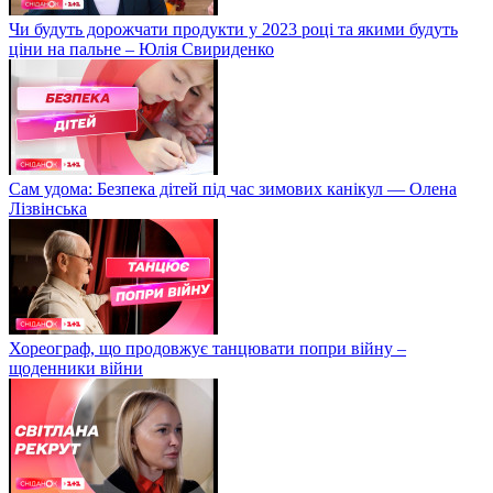
Чи будуть дорожчати продукти у 2023 році та якими будуть
ціни на пальне – Юлія Свириденко
Сам удома: Безпека дітей під час зимових канікул — Олена
Лізвінська
Хореограф, що продовжує танцювати попри війну –
щоденники війни