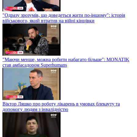
"Одразу зрозумів, що доведеться жити по-іншому": історія
військового, який втратив на війні кінцівки
"Маючи менше, можна робити набагато більше": MONATIK
став амбасадором Superhumans
Віктор Ляшко про роботу лікарень в умовах блекауту та
допомогу людям з інвалідністю