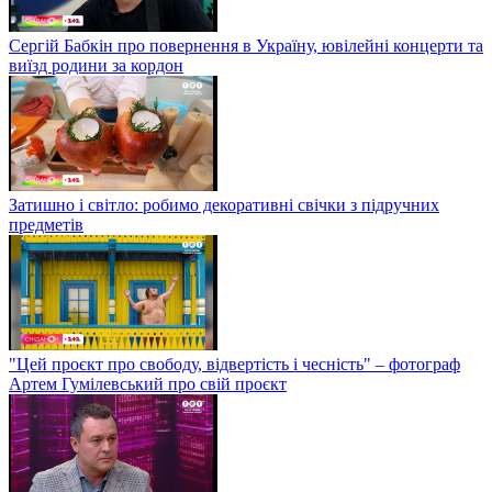
Сергій Бабкін про повернення в Україну, ювілейні концерти та
виїзд родини за кордон
Затишно і світло: робимо декоративні свічки з підручних
предметів
"Цей проєкт про свободу, відвертість і чесність" – фотограф
Артем Гумілевський про свій проєкт