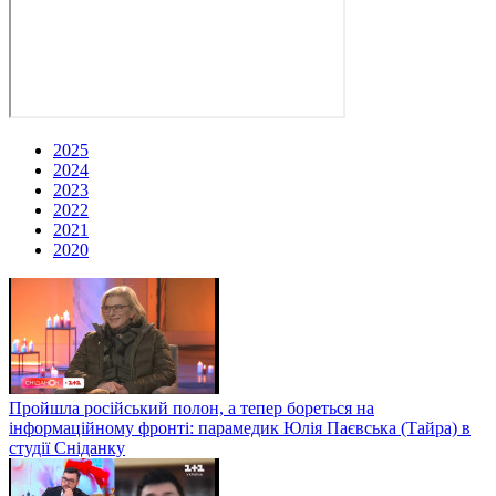
2025
2024
2023
2022
2021
2020
Пройшла російський полон, а тепер бореться на
інформаційному фронті: парамедик Юлія Паєвська (Тайра) в
студії Сніданку