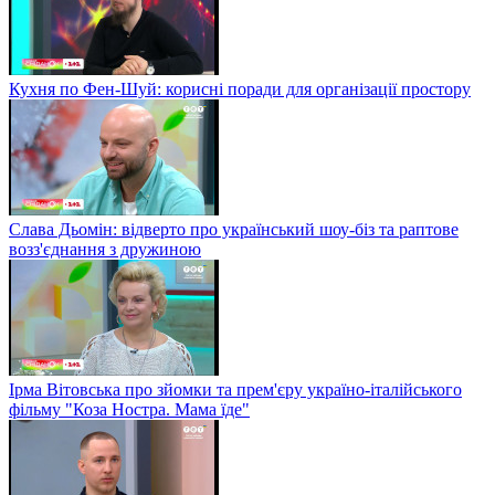
Кухня по Фен-Шуй: корисні поради для організації простору
Слава Дьомін: відверто про український шоу-біз та раптове
возз'єднання з дружиною
Ірма Вітовська про зйомки та прем'єру україно-італійського
фільму "Коза Ностра. Мама їде"