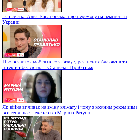
Тенісистка Аліса Барановська про перемогу на чемпіонаті
України
Про розвиток мобільного зв'язку у разі нових блекаутів та
інтернет без світла – Станіслав Прибитько
Як війна впливає на зміну клімату і чому з кожним роком зима
все теплішає – експертка Марина Ратушна