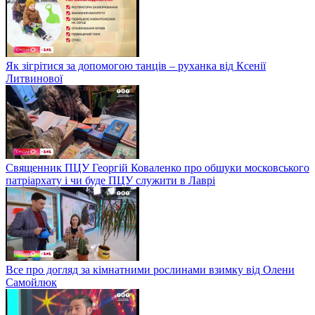
Як зігрітися за допомогою танців – руханка від Ксенії
Литвинової
Священник ПЦУ Георгій Коваленко про обшуки московського
патріархату і чи буде ПЦУ служити в Лаврі
Все про догляд за кімнатними рослинами взимку від Олени
Самойлюк