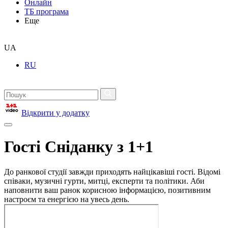
Онлайн
ТБ програма
Еще
UA
RU
Відкрити у додатку
Гості Сніданку з 1+1
До ранкової студії завжди приходять найцікавіші гості. Відомі
співаки, музичні гурти, митці, експерти та політики. Аби
наповнити ваш ранок корисною інформацією, позитивним
настроєм та енергією на увесь день.