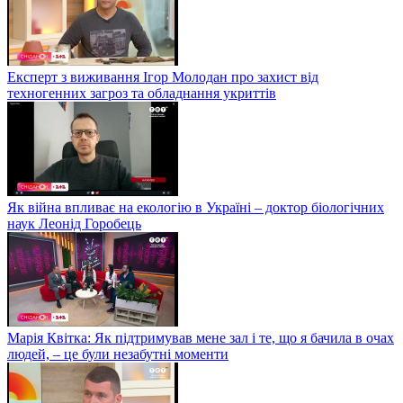
Експерт з виживання Ігор Молодан про захист від
техногенних загроз та обладнання укриттів
Як війна впливає на екологію в Україні – доктор біологічних
наук Леонід Горобець
Марія Квітка: Як підтримував мене зал і те, що я бачила в очах
людей, – це були незабутні моменти