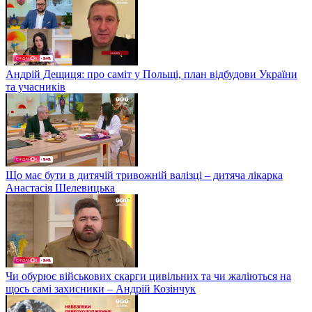
Андрій Дещиця: про саміт у Польщі, план відбудови України
та учасників
Що має бути в дитячій тривожній валізці – дитяча лікарка
Анастасія Шелевицька
Чи обурює військових скарги цивільних та чи жаліються на
щось самі захисники – Андрій Козінчук