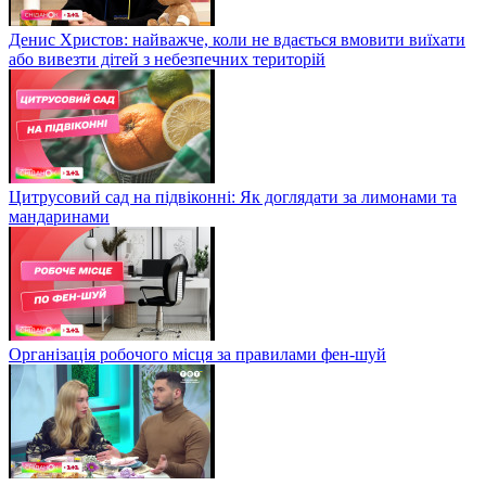
Денис Христов: найважче, коли не вдається вмовити виїхати
або вивезти дітей з небезпечних територій
Цитрусовий сад на підвіконні: Як доглядати за лимонами та
мандаринами
Організація робочого місця за правилами фен-шуй