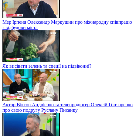
Мер Ірпеня Олександр Маркушин про міжнародну співпрацю
з відбудови міста
Як висівати зелень та спеції на підвіконні?
Актор Віктор Андрієнко та телепродюсер Олексій Гончаренко
про свою подругу Руслану Писанку