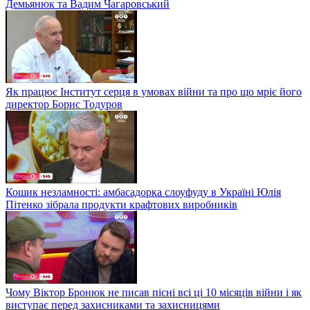
Демьянюк та Вадим Чагаровський
Як працює Інститут серця в умовах війни та про що мріє його
директор Борис Тодуров
Кошик незламності: амбасадорка слоуфуду в Україні Юлія
Пітенко зібрала продукти крафтових виробників
Чому Віктор Бронюк не писав пісні всі ці 10 місяців війни і як
виступає перед захисниками та захисницями