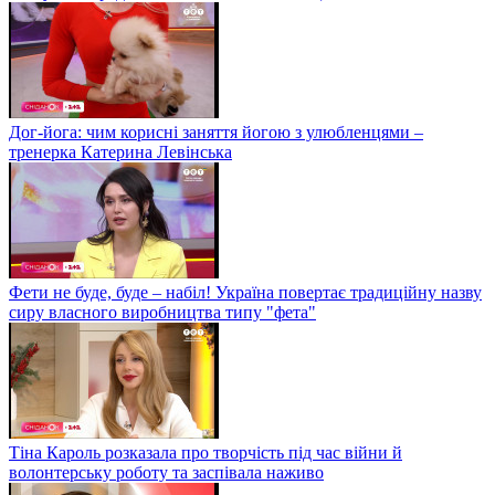
Дог-йога: чим корисні заняття йогою з улюбленцями –
тренерка Катерина Левінська
Фети не буде, буде – набіл! Україна повертає традиційну назву
сиру власного виробництва типу "фета"
Тіна Кароль розказала про творчість під час війни й
волонтерську роботу та заспівала наживо