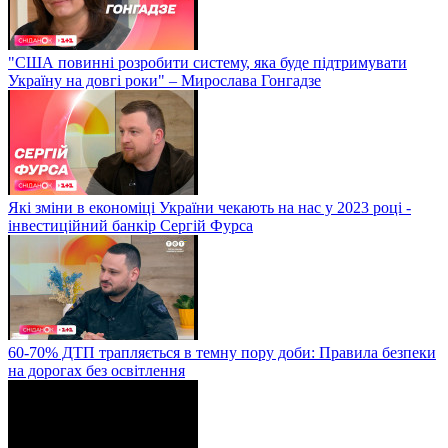
"США повинні розробити систему, яка буде підтримувати
Україну на довгі роки" – Мирослава Гонгадзе
Які зміни в економіці України чекають на нас у 2023 році -
інвестиційний банкір Сергій Фурса
60-70% ДТП трапляється в темну пору доби: Правила безпеки
на дорогах без освітлення