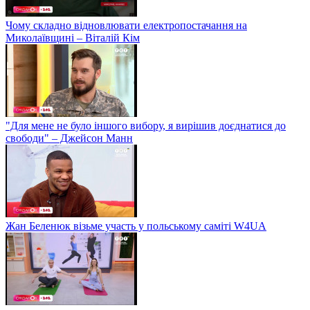
Чому складно відновлювати електропостачання на
Миколаївщині – Віталій Кім
"Для мене не було іншого вибору, я вирішив доєднатися до
свободи" – Джейсон Манн
Жан Беленюк візьме участь у польському саміті W4UA