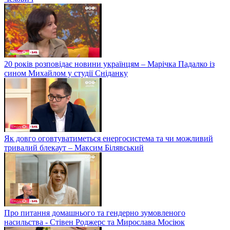
20 років розповідає новини українцям – Марічка Падалко із
сином Михайлом у студії Сніданку
Як довго оговтуватиметься енергосистема та чи можливий
тривалий блекаут – Максим Білявський
Про питання домашнього та гендерно зумовленого
насильства - Стівен Роджерс та Мирослава Мосіюк