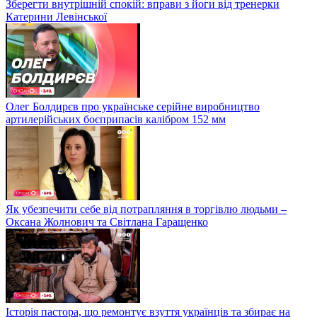
Зберегти внутрішній спокій: вправи з йоги від тренерки
Катерини Левінської
Олег Болдирєв про українське серійне виробництво
артилерійських боєприпасів калібром 152 мм
Як убезпечити себе від потрапляння в торгівлю людьми –
Оксана Жолнович та Світлана Гаращенко
Історія пастора, що ремонтує взуття українців та збирає на