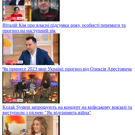
Віталій Кім про власні підсумки року, особисті перемоги та
прогноз на наступний рік
Чи принесе 2023 мир Україні: прогноз від Олексія Арестовича
Kozak System запрошують на концерт на київському вокзалі та
виступили з піснею "Як відгримить війна"