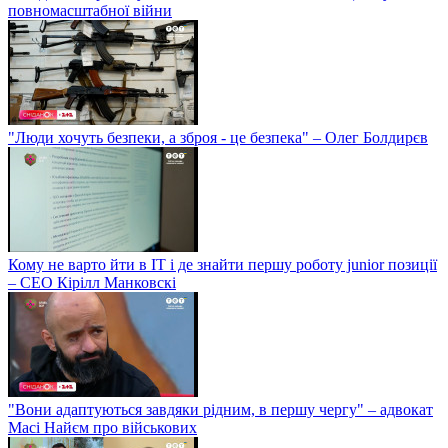
повномасштабної війни
"Люди хочуть безпеки, а зброя - це безпека" – Олег Болдирєв
Кому не варто йти в IT і де знайти першу роботу junior позиції
– СЕО Кірілл Манковскі
"Вони адаптуються завдяки рідним, в першу чергу" – адвокат
Масі Найєм про військових