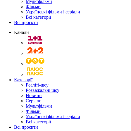
Мультфільми
Фільми
Українські фільми і серіали
Всі категорії
Всі проєкти
Канали
Категорії
Реаліті-шоу
Розважальні шоу
Новини
Серіали
Мультфільми
Фільми
Українські фільми і серіали
Всі категорії
Всі проєкти