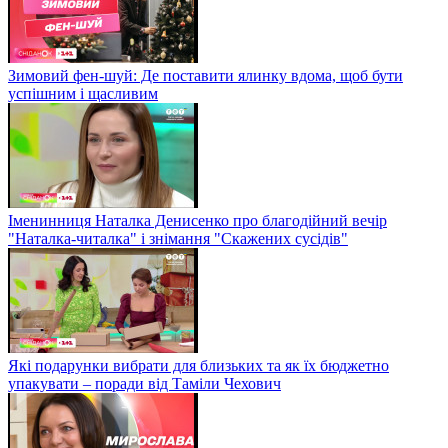
Зимовий фен-шуй: Де поставити ялинку вдома, щоб бути
успішним і щасливим
Іменинниця Наталка Денисенко про благодійний вечір
"Наталка-читалка" і знімання "Скажених сусідів"
Які подарунки вибрати для близьких та як їх бюджетно
упакувати – поради від Таміли Чехович