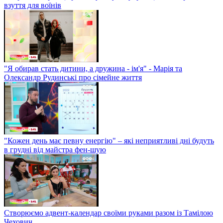
взуття для воїнів
"Я обирав стать дитини, а дружина - ім'я" - Марія та
Олександр Рудинські про сімейне життя
"Кожен день має певну енергію" – які неприятливі дні будуть
в грудні від майстра фен-шую
Створюємо адвент-календар своїми руками разом із Тамілою
Чехович