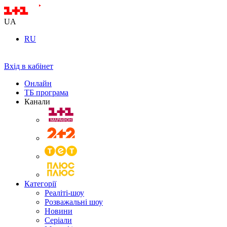
UA
RU
Вхід в кабінет
Онлайн
ТБ програма
Канали
Категорії
Реаліті-шоу
Розважальні шоу
Новини
Серіали