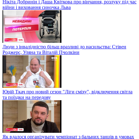
Нікіта Добринін і Даша Квіткова про вінчання, розлуку під час
війни і виховання синочка Льва
Люди з інвалідністю більш вразливі до насильства: Стівен
Роджерс, Уляна та Віталій Пчолкіни
Юрій Ткач про новий сезон "Ліги сміху", відключення світла
та поїздки на передову
Як вдалося організувати чемпіонат з бальних танців в умовах