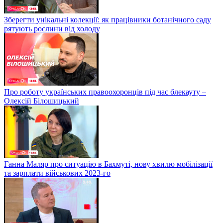
Зберегти унікальні колекції: як працівники ботанічного саду
рятують рослини від холоду
Про роботу українських правоохоронців під час блекауту –
Олексій Білошицький
Ганна Маляр про ситуацію в Бахмуті, нову хвилю мобілізації
та зарплати військових 2023-го