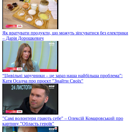
Як вратувати продукти, що можуть зіпсуватися без електрики
– Дарія Дорошкевич
“Цивільні заручники – це зараз наша найбільша проблема”:
Катя Осадча про проєкт "Знайти Своїх"
"Самі волонтери грають себе" – Олексій Комаровський про
картину "Область героїв"