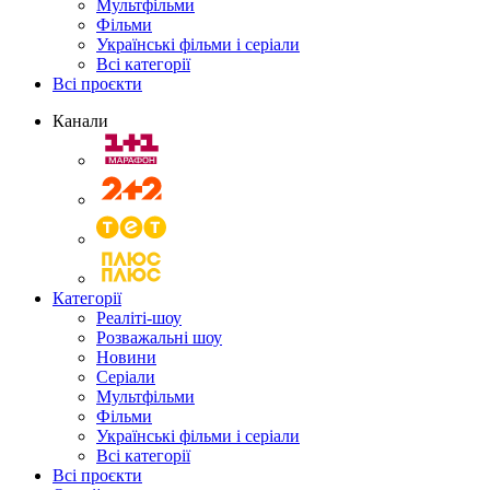
Мультфільми
Фільми
Українські фільми і серіали
Всі категорії
Всі проєкти
Канали
Категорії
Реаліті-шоу
Розважальні шоу
Новини
Серіали
Мультфільми
Фільми
Українські фільми і серіали
Всі категорії
Всі проєкти