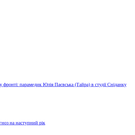
 фронті: парамедик Юлія Паєвська (Тайра) в студії Сніданку
огноз на наступний рік