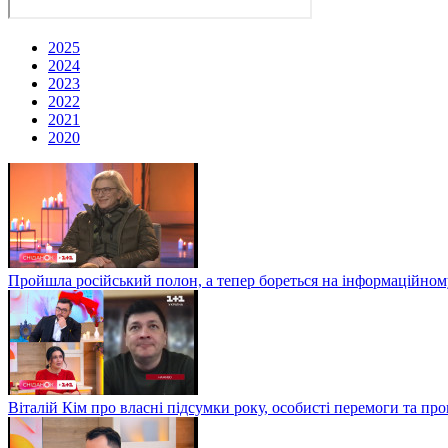
2025
2024
2023
2022
2021
2020
Пройшла російський полон, а тепер бореться на інформаційному
Віталій Кім про власні підсумки року, особисті перемоги та пр