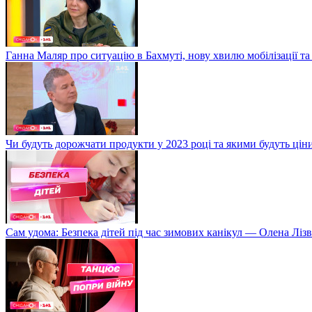
Ганна Маляр про ситуацію в Бахмуті, нову хвилю мобілізації та
Чи будуть дорожчати продукти у 2023 році та якими будуть ці
Сам удома: Безпека дітей під час зимових канікул — Олена Лізв