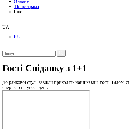
Онлайн
ТБ програма
Еще
UA
RU
Гості Сніданку з 1+1
До ранкової студії завжди приходять найцікавіші гості. Відомі
енергією на увесь день.