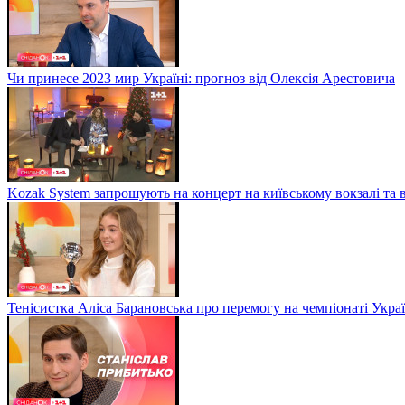
Чи принесе 2023 мир Україні: прогноз від Олексія Арестовича
Kozak System запрошують на концерт на київському вокзалі та 
Тенісистка Аліса Барановська про перемогу на чемпіонаті Укра