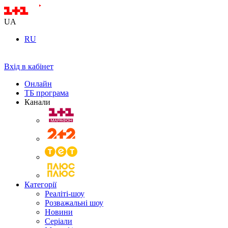
UA
RU
Вхід в кабінет
Онлайн
ТБ програма
Канали
Категорії
Реаліті-шоу
Розважальні шоу
Новини
Серіали