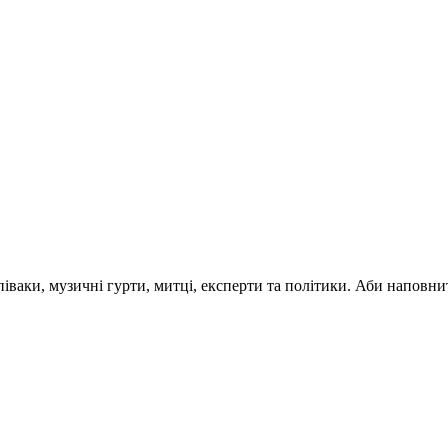
 співаки, музичні гурти, митці, експерти та політики. Аби напо