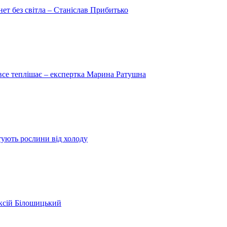
рнет без світла – Станіслав Прибитько
 все теплішає – експертка Марина Ратушна
ятують рослини від холоду
ексій Білошицький