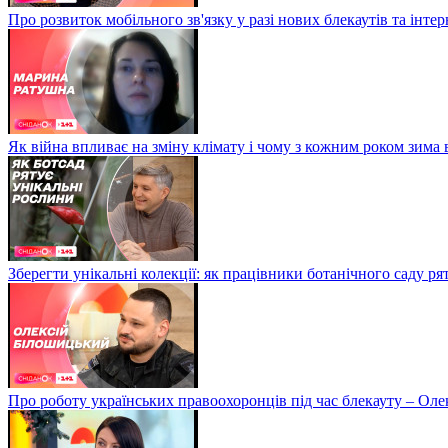
Про розвиток мобільного зв'язку у разі нових блекаутів та інте
Як війна впливає на зміну клімату і чому з кожним роком зима
Зберегти унікальні колекції: як працівники ботанічного саду р
Про роботу українських правоохоронців під час блекауту – Ол