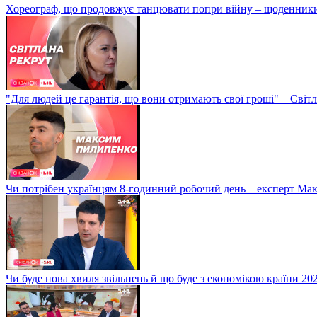
Хореограф, що продовжує танцювати попри війну – щоденник
"Для людей це гарантія, що вони отримають свої гроші" – Світ
Чи потрібен українцям 8-годинний робочий день – експерт М
Чи буде нова хвиля звільнень й що буде з економікою країни 20