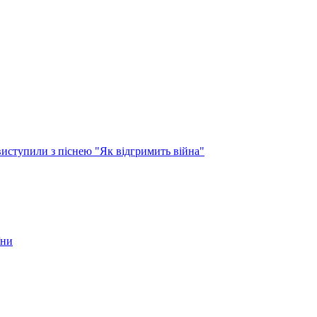
виступили з піснею "Як відгримить війна"
їни