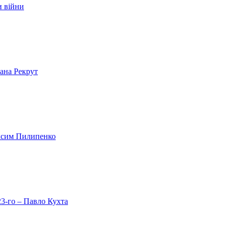
и війни
лана Рекрут
аксим Пилипенко
23-го – Павло Кухта