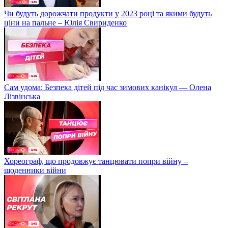
Чи будуть дорожчати продукти у 2023 році та якими будуть
ціни на пальне – Юлія Свириденко
Сам удома: Безпека дітей під час зимових канікул — Олена
Лізвінська
Хореограф, що продовжує танцювати попри війну –
щоденники війни