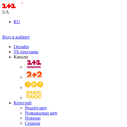
UA
RU
Вхід в кабінет
Онлайн
ТБ програма
Канали
Категорії
Реаліті-шоу
Розважальні шоу
Новини
Серіали