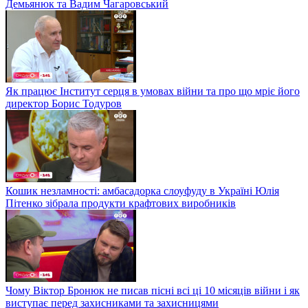
Демьянюк та Вадим Чагаровський
Як працює Інститут серця в умовах війни та про що мріє його
директор Борис Тодуров
Кошик незламності: амбасадорка слоуфуду в Україні Юлія
Пітенко зібрала продукти крафтових виробників
Чому Віктор Бронюк не писав пісні всі ці 10 місяців війни і як
виступає перед захисниками та захисницями