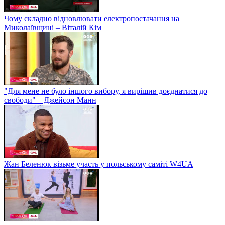
Чому складно відновлювати електропостачання на
Миколаївщині – Віталій Кім
"Для мене не було іншого вибору, я вирішив доєднатися до
свободи" – Джейсон Манн
Жан Беленюк візьме участь у польському саміті W4UA