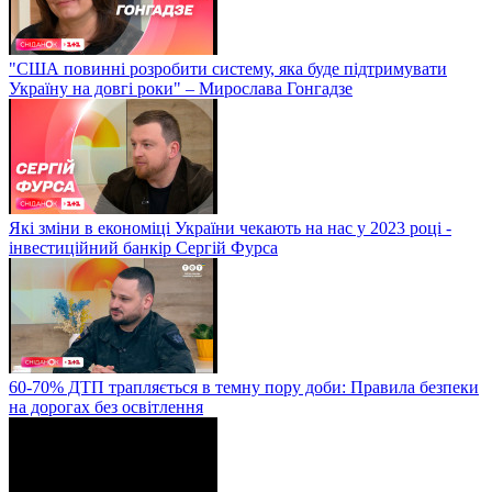
"США повинні розробити систему, яка буде підтримувати
Україну на довгі роки" – Мирослава Гонгадзе
Які зміни в економіці України чекають на нас у 2023 році -
інвестиційний банкір Сергій Фурса
60-70% ДТП трапляється в темну пору доби: Правила безпеки
на дорогах без освітлення