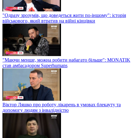
"Одразу зрозумів, що доведеться жити по-іншому": історія
військового, який втратив на війні кінцівки
"Маючи менше, можна робити набагато більше": MONATIK
став амбасадором Superhumans
Віктор Ляшко про роботу лікарень в умовах блекауту та
допомогу людям з інвалідністю