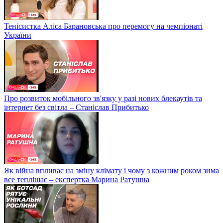
Тенісистка Аліса Барановська про перемогу на чемпіонаті
України
Про розвиток мобільного зв'язку у разі нових блекаутів та
інтернет без світла – Станіслав Прибитько
Як війна впливає на зміну клімату і чому з кожним роком зима
все теплішає – експертка Марина Ратушна