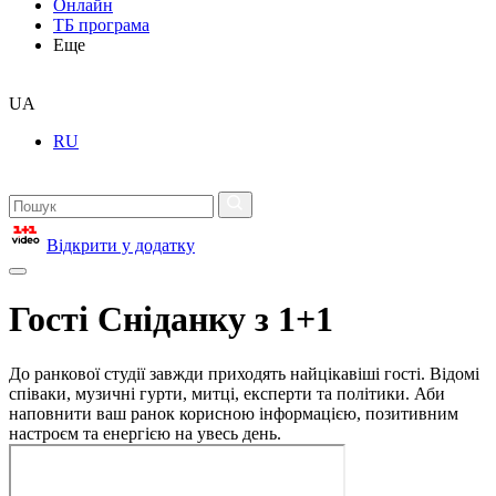
Онлайн
ТБ програма
Еще
UA
RU
Відкрити у додатку
Гості Сніданку з 1+1
До ранкової студії завжди приходять найцікавіші гості. Відомі
співаки, музичні гурти, митці, експерти та політики. Аби
наповнити ваш ранок корисною інформацією, позитивним
настроєм та енергією на увесь день.