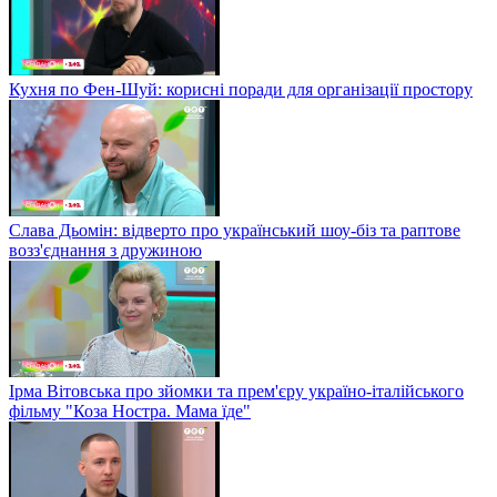
Кухня по Фен-Шуй: корисні поради для організації простору
Слава Дьомін: відверто про український шоу-біз та раптове
возз'єднання з дружиною
Ірма Вітовська про зйомки та прем'єру україно-італійського
фільму "Коза Ностра. Мама їде"