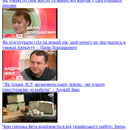
Як уберегти своє житло та майно від крадіїв у сьогоднішніх
реаліях
Як підготувати стіл на новий рік, щоб нічого не зіпсувалось в
умовах блекауту – Дарія Дорошкевич
"Як тільки ЗСУ звільняють нашу землю - ми одразу
приступаємо до роботи" – Андрій Івко
Чим грецька фета відрізняється від українського набілу: Ірина