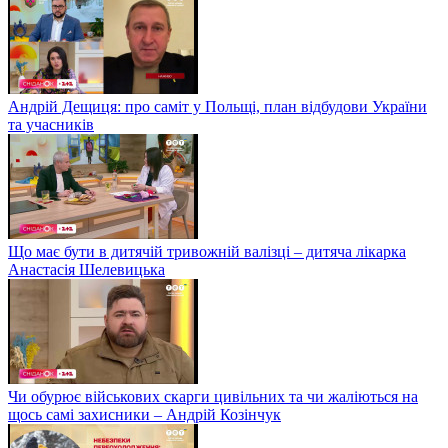
Андрій Дещиця: про саміт у Польщі, план відбудови України
та учасників
Що має бути в дитячій тривожній валізці – дитяча лікарка
Анастасія Шелевицька
Чи обурює військових скарги цивільних та чи жаліються на
щось самі захисники – Андрій Козінчук