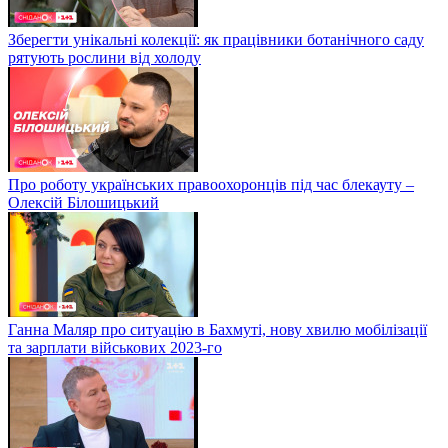
Зберегти унікальні колекції: як працівники ботанічного саду
рятують рослини від холоду
Про роботу українських правоохоронців під час блекауту –
Олексій Білошицький
Ганна Маляр про ситуацію в Бахмуті, нову хвилю мобілізації
та зарплати військових 2023-го