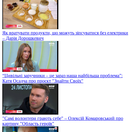
Як вратувати продукти, що можуть зіпсуватися без електрики
– Дарія Дорошкевич
“Цивільні заручники – це зараз наша найбільша проблема”:
Катя Осадча про проєкт "Знайти Своїх"
"Самі волонтери грають себе" – Олексій Комаровський про
картину "Область героїв"