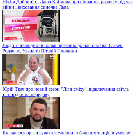
Нікіта Добринін і Даша Квіткова про вінчання, розлуку під час
війни і виховання синочка Льва
Люди з інвалідністю більш вразливі до насильства: Стівен
Роджерс, Уляна та Віталій Пчолкіни
Юрій Ткач про новий сезон "Ліги сміху", відключення світла
та поїздки на передову
Як вдалося організувати чемпіонат з бальних танців в умовах