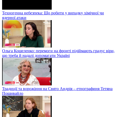
Техногенна небезпека: Що робити у випадку хімічної чи
ядерної атаки
Ольга Кошеленко: перемоги на фронті підіймають градус віри,
що треба й надалі допомагати Україні
Традиції та ворожіння на Свято Андрія – етнографиня Тетяна
Пошивайло