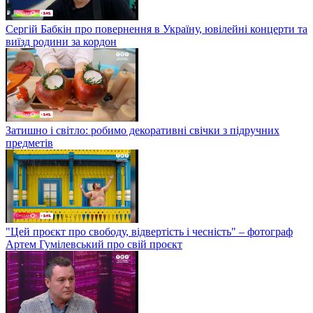
Сергій Бабкін про повернення в Україну, ювілейні концерти та
виїзд родини за кордон
Затишно і світло: робимо декоративні свічки з підручних
предметів
"Цей проєкт про свободу, відвертість і чесність" – фотограф
Артем Гумілевський про свій проєкт