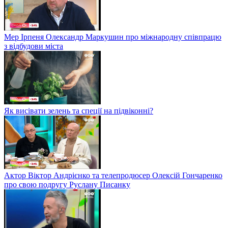
Мер Ірпеня Олександр Маркушин про міжнародну співпрацю
з відбудови міста
Як висівати зелень та спеції на підвіконні?
Актор Віктор Андрієнко та телепродюсер Олексій Гончаренко
про свою подругу Руслану Писанку