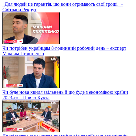
"Для людей це гарантія, що вони отримають свої гроші" –
Світлана Рекрут
Чи потрібен українцям 8-годинний робочий день – експерт
Максим Пилипенко
Чи буде нова хвиля звільнень й що буде з економікою країни
2023-го – Павло Кухта