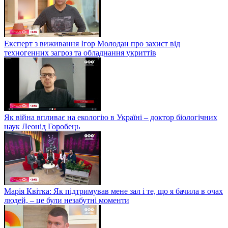
Експерт з виживання Ігор Молодан про захист від
техногенних загроз та обладнання укриттів
Як війна впливає на екологію в Україні – доктор біологічних
наук Леонід Горобець
Марія Квітка: Як підтримував мене зал і те, що я бачила в очах
людей, – це були незабутні моменти