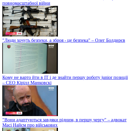
повномасштабної війни
"Люди хочуть безпеки, а зброя - це безпека" – Олег Болдирєв
Кому не варто йти в IT і де знайти першу роботу junior позиції
– СЕО Кірілл Манковскі
"Вони адаптуються завдяки рідним, в першу чергу" – адвокат
Масі Найєм про військових