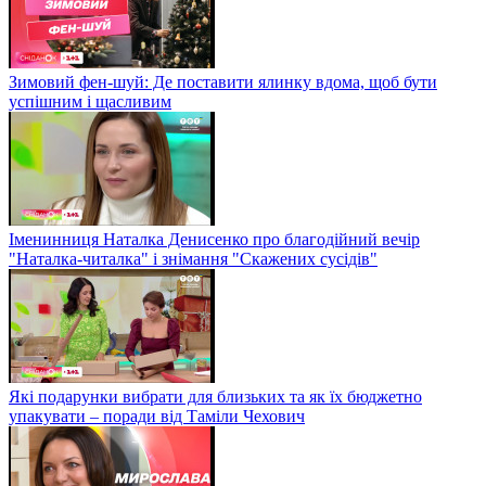
Зимовий фен-шуй: Де поставити ялинку вдома, щоб бути
успішним і щасливим
Іменинниця Наталка Денисенко про благодійний вечір
"Наталка-читалка" і знімання "Скажених сусідів"
Які подарунки вибрати для близьких та як їх бюджетно
упакувати – поради від Таміли Чехович