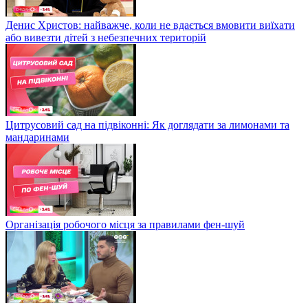
Денис Христов: найважче, коли не вдається вмовити виїхати
або вивезти дітей з небезпечних територій
Цитрусовий сад на підвіконні: Як доглядати за лимонами та
мандаринами
Організація робочого місця за правилами фен-шуй