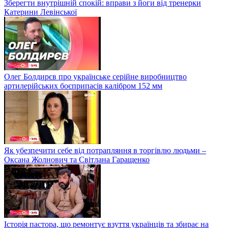
Зберегти внутрішній спокій: вправи з йоги від тренерки
Катерини Левінської
Олег Болдирєв про українське серійне виробництво
артилерійських боєприпасів калібром 152 мм
Як убезпечити себе від потрапляння в торгівлю людьми –
Оксана Жолнович та Світлана Гаращенко
Історія пастора, що ремонтує взуття українців та збирає на