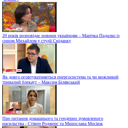
20 років розповідає новини українцям – Марічка Падалко із
сином Михайлом у студії Сніданку
Як довго оговтуватиметься енергосистема та чи можливий
тривалий блекаут – Максим Білявський
Про питання домашнього та гендерно зумовленого
насильства - Стівен Роджерс та Мирослава Мосіюк