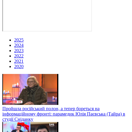
2025
2024
2023
2022
2021
2020
Пройшла російський полон, а тепер бореться на
інформаційному фронті: парамедик Юлія Паєвська (Тайра) в
студії Сніданку