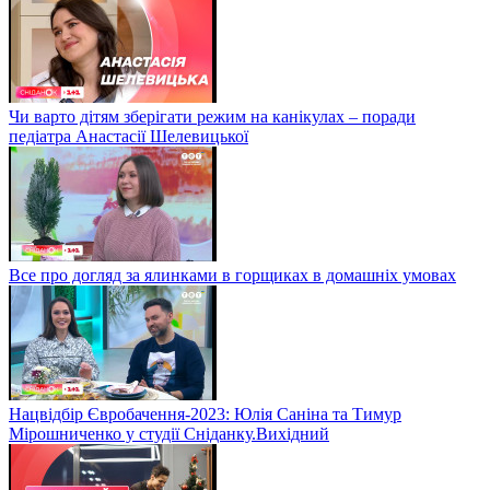
Чи варто дітям зберігати режим на канікулах – поради
педіатра Анастасії Шелевицької
Все про догляд за ялинками в горщиках в домашніх умовах
Нацвідбір Євробачення-2023: Юлія Саніна та Тимур
Мірошниченко у студії Сніданку.Вихідний