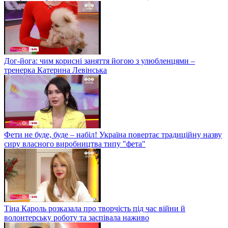
Дог-йога: чим корисні заняття йогою з улюбленцями –
тренерка Катерина Левінська
Фети не буде, буде – набіл! Україна повертає традиційну назву
сиру власного виробництва типу "фета"
Тіна Кароль розказала про творчість під час війни й
волонтерську роботу та заспівала наживо