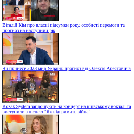
Віталій Кім про власні підсумки року, особисті перемоги та
прогноз на наступний рік
Чи принесе 2023 мир Україні: прогноз від Олексія Арестовича
Kozak System запрошують на концерт на київському вокзалі та
виступили з піснею "Як відгримить війна"