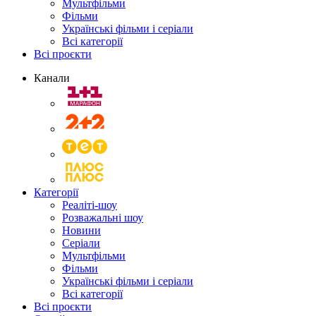
Мультфільми
Фільми
Українські фільми і серіали
Всі категорії
Всі проєкти
Канали
Категорії
Реаліті-шоу
Розважальні шоу
Новини
Серіали
Мультфільми
Фільми
Українські фільми і серіали
Всі категорії
Всі проєкти