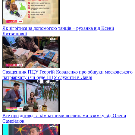
Як зігрітися за допомогою танців – руханка від Ксенії
Литвинової
Священник ПЦУ Георгій Коваленко про обшуки московського
патріархату і чи буде ПЦУ служити в Лаврі
Все про догляд за кімнатними рослинами взимку від Олени
Самойлюк