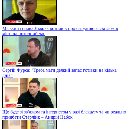
Міський голова Львова розповів про ситуацію зі світлом в
місті на поточний час
Сергій Фурса: "Треба мати деякий запас готівки на кілька
днів"
Що буде зі зв'язком та інтернетом у разі блекауту та чи реально
придбати Старлінк – Андрій Набок