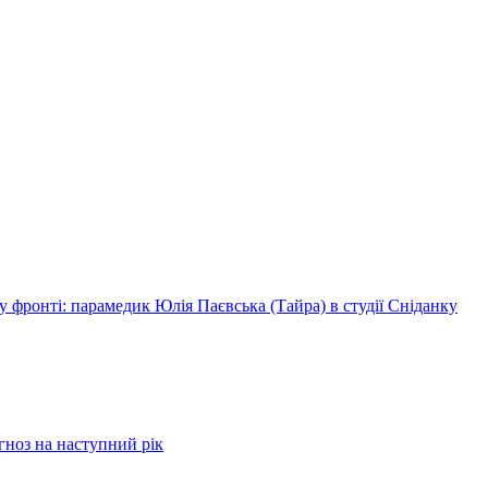
 фронті: парамедик Юлія Паєвська (Тайра) в студії Сніданку
огноз на наступний рік