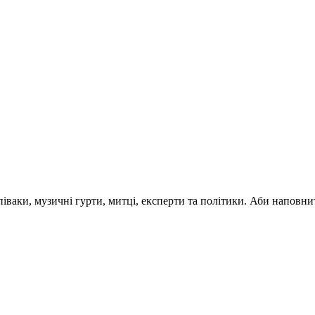
 співаки, музичні гурти, митці, експерти та політики. Аби напо