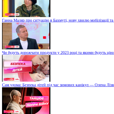
Ганна Маляр про ситуацію в Бахмуті, нову хвилю мобілізації та
Чи будуть дорожчати продукти у 2023 році та якими будуть ці
Сам удома: Безпека дітей під час зимових канікул — Олена Лізв