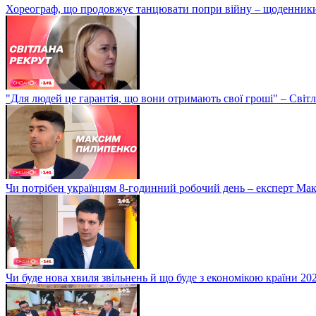
Хореограф, що продовжує танцювати попри війну – щоденник
"Для людей це гарантія, що вони отримають свої гроші" – Світ
Чи потрібен українцям 8-годинний робочий день – експерт М
Чи буде нова хвиля звільнень й що буде з економікою країни 20