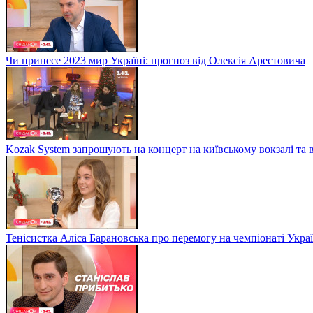
Чи принесе 2023 мир Україні: прогноз від Олексія Арестовича
Kozak System запрошують на концерт на київському вокзалі та 
Тенісистка Аліса Барановська про перемогу на чемпіонаті Укра