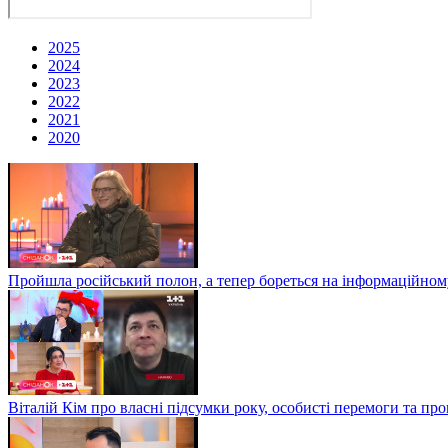
2025
2024
2023
2022
2021
2020
Пройшла російський полон, а тепер бореться на інформаційному
Віталій Кім про власні підсумки року, особисті перемоги та пр