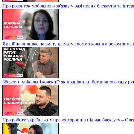
Про розвиток мобільного зв'язку у разі нових блекаутів та інте
Як війна впливає на зміну клімату і чому з кожним роком зима
Зберегти унікальні колекції: як працівники ботанічного саду р
Про роботу українських правоохоронців під час блекауту – Ол