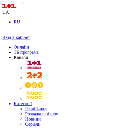
UA
RU
Вхід в кабінет
Онлайн
ТБ програма
Канали
Категорії
Реаліті-шоу
Розважальні шоу
Новини
Серіали