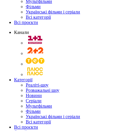
Мультфільми
Фільми
Українські фільми і серіали
Всі категорії
Всі проєкти
Канали
Категорії
Реаліті-шоу
Розважальні шоу
Новини
Серіали
Мультфільми
Фільми
Українські фільми і серіали
Всі категорії
Всі проєкти