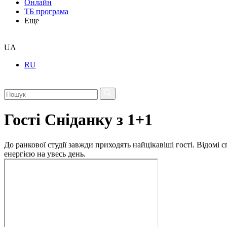
Онлайн
ТБ програма
Еще
UA
RU
Гості Сніданку з 1+1
До ранкової студії завжди приходять найцікавіші гості. Відомі
енергією на увесь день.