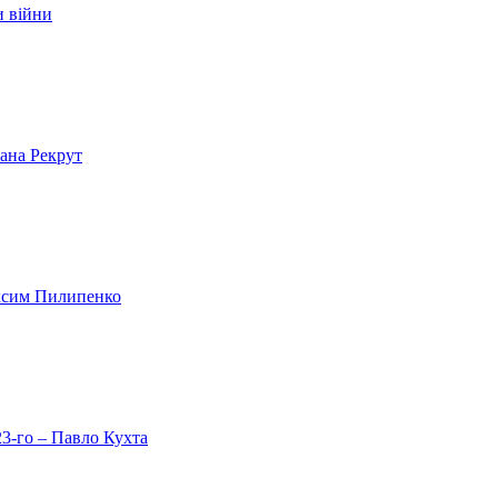
и війни
лана Рекрут
аксим Пилипенко
23-го – Павло Кухта