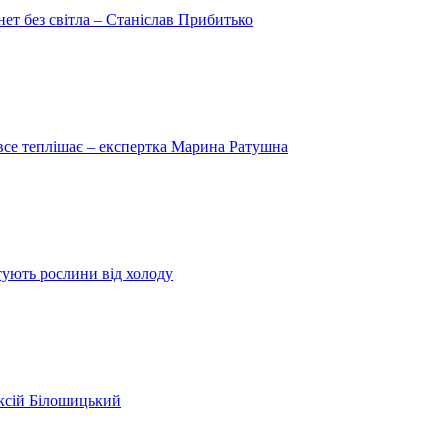
рнет без світла – Станіслав Прибитько
 все теплішає – експертка Марина Ратушна
ятують рослини від холоду
ексій Білошицький