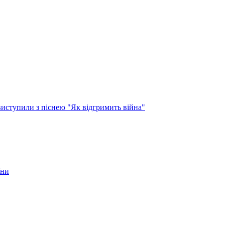
виступили з піснею "Як відгримить війна"
їни