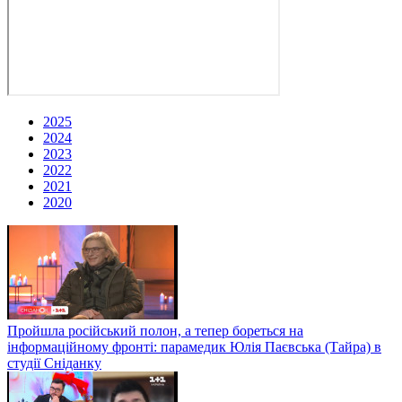
2025
2024
2023
2022
2021
2020
Пройшла російський полон, а тепер бореться на
інформаційному фронті: парамедик Юлія Паєвська (Тайра) в
студії Сніданку