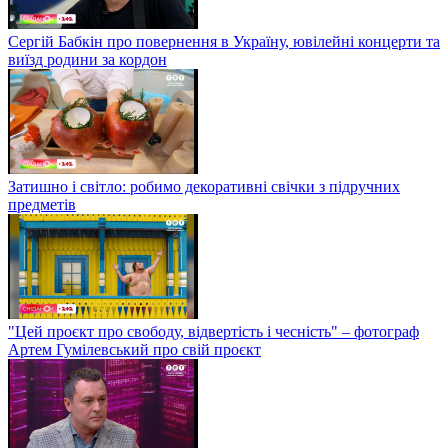
Сергій Бабкін про повернення в Україну, ювілейні концерти та
виїзд родини за кордон
Затишно і світло: робимо декоративні свічки з підручних
предметів
"Цей проєкт про свободу, відвертість і чесність" – фотограф
Артем Гумілевський про свій проєкт