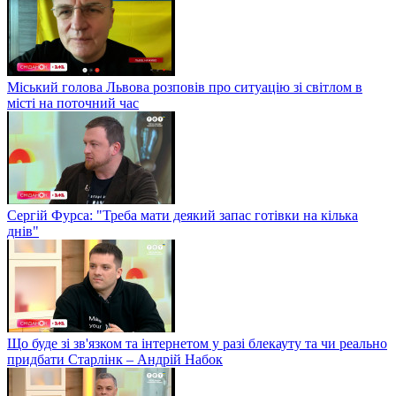
Міський голова Львова розповів про ситуацію зі світлом в
місті на поточний час
Сергій Фурса: "Треба мати деякий запас готівки на кілька
днів"
Що буде зі зв'язком та інтернетом у разі блекауту та чи реально
придбати Старлінк – Андрій Набок