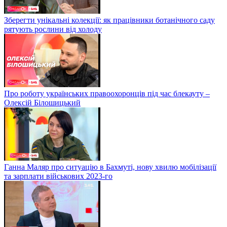
Зберегти унікальні колекції: як працівники ботанічного саду
рятують рослини від холоду
Про роботу українських правоохоронців під час блекауту –
Олексій Білошицький
Ганна Маляр про ситуацію в Бахмуті, нову хвилю мобілізації
та зарплати військових 2023-го