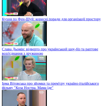
Кухня по Фен-Шуй: корисні поради для організації простору
Слава Дьомін: відверто про український шоу-біз та раптове
возз'єднання з дружиною
Ірма Вітовська про зйомки та прем'єру україно-італійського
фільму "Коза Ностра. Мама їде"