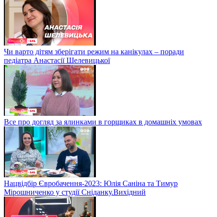
Чи варто дітям зберігати режим на канікулах – поради
педіатра Анастасії Шелевицької
Все про догляд за ялинками в горщиках в домашніх умовах
Нацвідбір Євробачення-2023: Юлія Саніна та Тимур
Мірошниченко у студії Сніданку.Вихідний