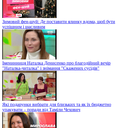
Зимовий фен-шуй: Де поставити ялинку вдома, щоб бути
успішним і щасливим
Іменинниця Наталка Денисенко про благодійний вечір
"Наталка-читалка" і знімання "Скажених сусідів"
Які подарунки вибрати для близьких та як їх бюджетно
упакувати – поради від Таміли Чехович