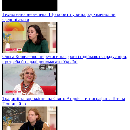
Техногенна небезпека: Що робити у випадку хімічної чи
ядерної атаки
Ольга Кошеленко: перемоги на фронті підіймають градус віри,
що треба й надалі допомагати Україні
Традиції та ворожіння на Свято Андрія – етнографиня Тетяна
Пошивайло