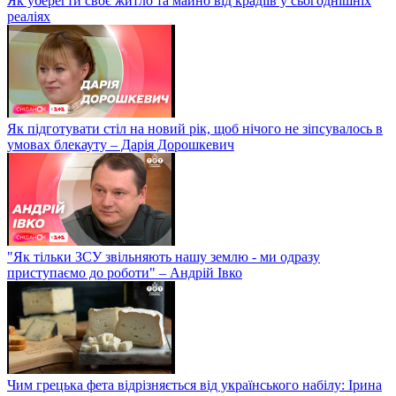
Як уберегти своє житло та майно від крадіїв у сьогоднішніх
реаліях
Як підготувати стіл на новий рік, щоб нічого не зіпсувалось в
умовах блекауту – Дарія Дорошкевич
"Як тільки ЗСУ звільняють нашу землю - ми одразу
приступаємо до роботи" – Андрій Івко
Чим грецька фета відрізняється від українського набілу: Ірина