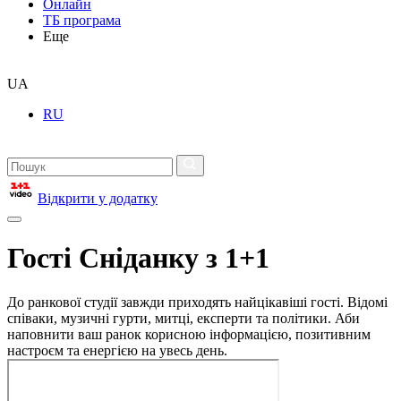
Онлайн
ТБ програма
Еще
UA
RU
Відкрити у додатку
Гості Сніданку з 1+1
До ранкової студії завжди приходять найцікавіші гості. Відомі
співаки, музичні гурти, митці, експерти та політики. Аби
наповнити ваш ранок корисною інформацією, позитивним
настроєм та енергією на увесь день.