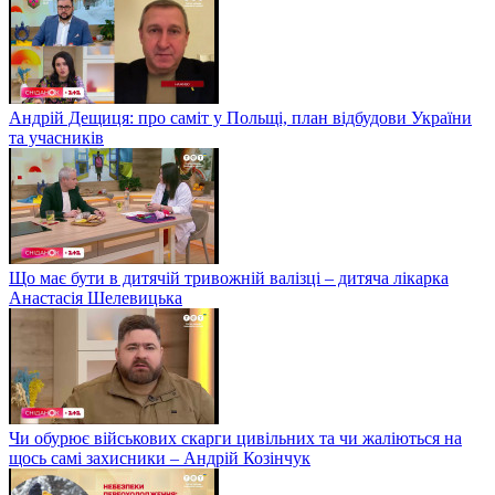
Андрій Дещиця: про саміт у Польщі, план відбудови України
та учасників
Що має бути в дитячій тривожній валізці – дитяча лікарка
Анастасія Шелевицька
Чи обурює військових скарги цивільних та чи жаліються на
щось самі захисники – Андрій Козінчук