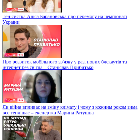
Тенісистка Аліса Барановська про перемогу на чемпіонаті
України
Про розвиток мобільного зв'язку у разі нових блекаутів та
інтернет без світла – Станіслав Прибитько
Як війна впливає на зміну клімату і чому з кожним роком зима
все теплішає – експертка Марина Ратушна