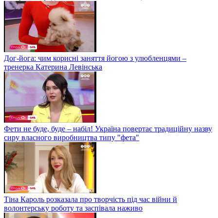
Дог-йога: чим корисні заняття йогою з улюбленцями –
тренерка Катерина Левінська
Фети не буде, буде – набіл! Україна повертає традиційну назву
сиру власного виробництва типу "фета"
Тіна Кароль розказала про творчість під час війни й
волонтерську роботу та заспівала наживо