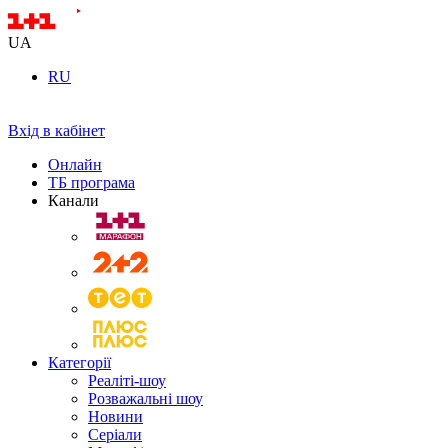
UA
RU
Вхід в кабінет
Онлайн
ТБ програма
Канали
Категорії
Реаліті-шоу
Розважальні шоу
Новини
Серіали