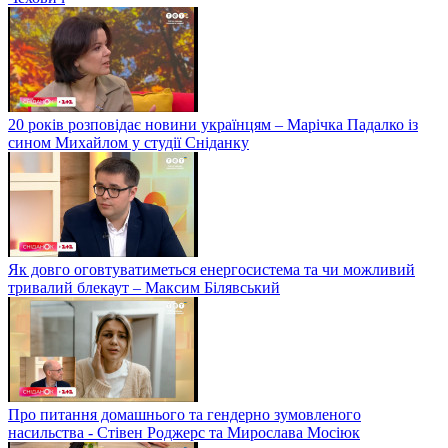
20 років розповідає новини українцям – Марічка Падалко із
сином Михайлом у студії Сніданку
Як довго оговтуватиметься енергосистема та чи можливий
тривалий блекаут – Максим Білявський
Про питання домашнього та гендерно зумовленого
насильства - Стівен Роджерс та Мирослава Мосіюк