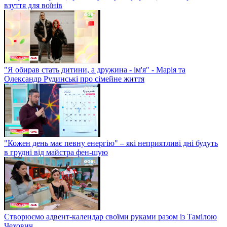
взуття для воїнів
"Я обирав стать дитини, а дружина - ім'я" - Марія та
Олександр Рудинські про сімейне життя
"Кожен день має певну енергію" – які неприятливі дні будуть
в грудні від майстра фен-шую
Створюємо адвент-календар своїми руками разом із Тамілою
Чехович