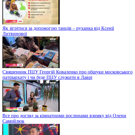
Як зігрітися за допомогою танців – руханка від Ксенії
Литвинової
Священник ПЦУ Георгій Коваленко про обшуки московського
патріархату і чи буде ПЦУ служити в Лаврі
Все про догляд за кімнатними рослинами взимку від Олени
Самойлюк