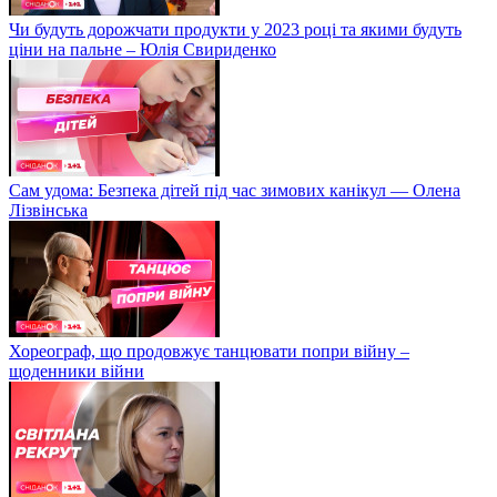
Чи будуть дорожчати продукти у 2023 році та якими будуть
ціни на пальне – Юлія Свириденко
Сам удома: Безпека дітей під час зимових канікул — Олена
Лізвінська
Хореограф, що продовжує танцювати попри війну –
щоденники війни