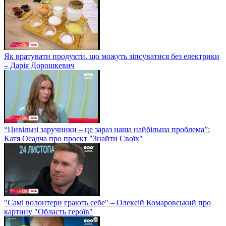
Як вратувати продукти, що можуть зіпсуватися без електрики
– Дарія Дорошкевич
“Цивільні заручники – це зараз наша найбільша проблема”:
Катя Осадча про проєкт "Знайти Своїх"
"Самі волонтери грають себе" – Олексій Комаровський про
картину "Область героїв"