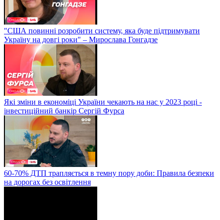
"США повинні розробити систему, яка буде підтримувати
Україну на довгі роки" – Мирослава Гонгадзе
Які зміни в економіці України чекають на нас у 2023 році -
інвестиційний банкір Сергій Фурса
60-70% ДТП трапляється в темну пору доби: Правила безпеки
на дорогах без освітлення