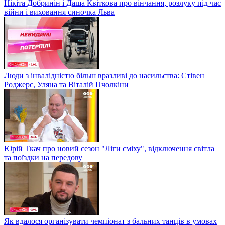
Нікіта Добринін і Даша Квіткова про вінчання, розлуку під час
війни і виховання синочка Льва
Люди з інвалідністю більш вразливі до насильства: Стівен
Роджерс, Уляна та Віталій Пчолкіни
Юрій Ткач про новий сезон "Ліги сміху", відключення світла
та поїздки на передову
Як вдалося організувати чемпіонат з бальних танців в умовах