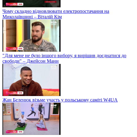
Чому складно відновлювати електропостачання на
Миколаївщині – Віталій Кім
"Для мене не було іншого вибору, я вирішив доєднатися до
свободи" – Джейсон Манн
Жан Беленюк візьме участь у польському саміті W4UA