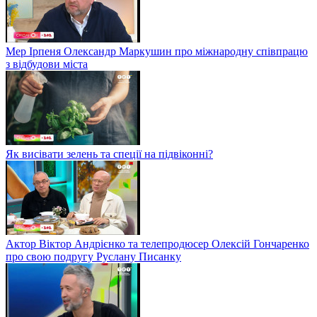
Мер Ірпеня Олександр Маркушин про міжнародну співпрацю
з відбудови міста
Як висівати зелень та спеції на підвіконні?
Актор Віктор Андрієнко та телепродюсер Олексій Гончаренко
про свою подругу Руслану Писанку