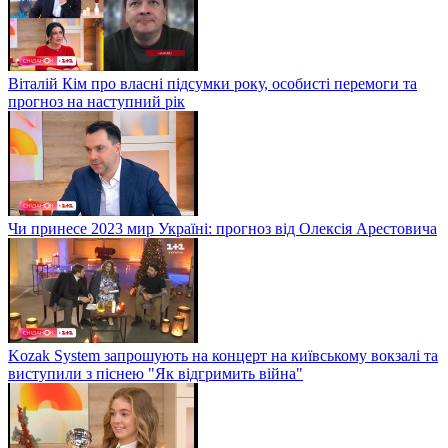
Віталій Кім про власні підсумки року, особисті перемоги та
прогноз на наступний рік
Чи принесе 2023 мир Україні: прогноз від Олексія Арестовича
Kozak System запрошують на концерт на київському вокзалі та
виступили з піснею "Як відгримить війна"