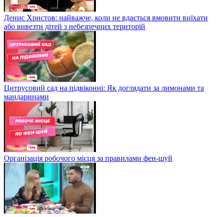
Денис Христов: найважче, коли не вдається вмовити виїхати
або вивезти дітей з небезпечних територій
Цитрусовий сад на підвіконні: Як доглядати за лимонами та
мандаринами
Організація робочого місця за правилами фен-шуй