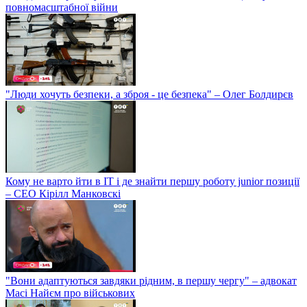
повномасштабної війни
"Люди хочуть безпеки, а зброя - це безпека" – Олег Болдирєв
Кому не варто йти в IT і де знайти першу роботу junior позиції
– СЕО Кірілл Манковскі
"Вони адаптуються завдяки рідним, в першу чергу" – адвокат
Масі Найєм про військових