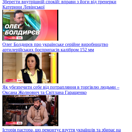
Зберегти внутрішній спокій: вправи з йоги від тренерки
Катерини Левінської
Олег Болдирєв про українське серійне виробництво
артилерійських боєприпасів калібром 152 мм
Як убезпечити себе від потрапляння в торгівлю людьми –
Оксана Жолнович та Світлана Гаращенко
Історія пастора, що ремонтує взуття українців та збирає на