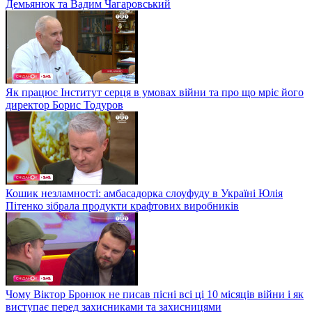
Демьянюк та Вадим Чагаровський
Як працює Інститут серця в умовах війни та про що мріє його
директор Борис Тодуров
Кошик незламності: амбасадорка слоуфуду в Україні Юлія
Пітенко зібрала продукти крафтових виробників
Чому Віктор Бронюк не писав пісні всі ці 10 місяців війни і як
виступає перед захисниками та захисницями