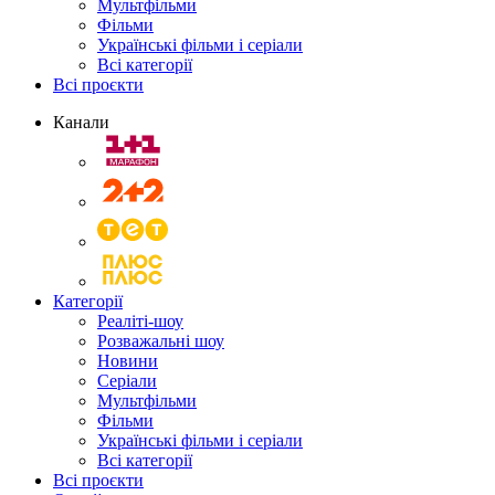
Мультфільми
Фільми
Українські фільми і серіали
Всі категорії
Всі проєкти
Канали
Категорії
Реаліті-шоу
Розважальні шоу
Новини
Серіали
Мультфільми
Фільми
Українські фільми і серіали
Всі категорії
Всі проєкти