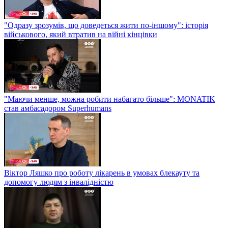
"Одразу зрозумів, що доведеться жити по-іншому": історія
військового, який втратив на війні кінцівки
"Маючи менше, можна робити набагато більше": MONATIK
став амбасадором Superhumans
Віктор Ляшко про роботу лікарень в умовах блекауту та
допомогу людям з інвалідністю