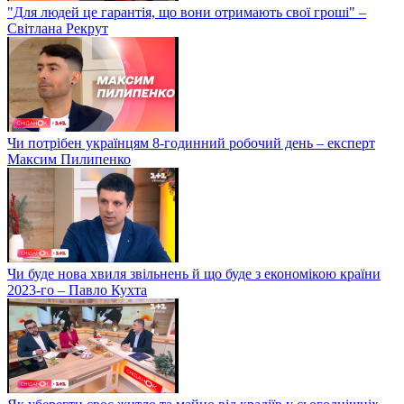
"Для людей це гарантія, що вони отримають свої гроші" –
Світлана Рекрут
Чи потрібен українцям 8-годинний робочий день – експерт
Максим Пилипенко
Чи буде нова хвиля звільнень й що буде з економікою країни
2023-го – Павло Кухта