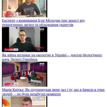
Експерт з виживання Ігор Молодан про захист від
техногенних загроз та обладнання укриттів
Як війна впливає на екологію в Україні – доктор біологічних
наук Леонід Горобець
Марія Квітка: Як підтримував мене зал і те, що я бачила в очах
людей, – це були незабутні моменти