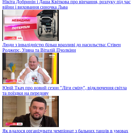
Нікіта Добринін і Даша Квіткова про вінчання, розлуку під час
війни і виховання синочка Льва
Люди з інвалідністю більш вразливі до насильства: Стівен
Роджерс, Уляна та Віталій Пчолкіни
Юрій Ткач про новий сезон "Ліги сміху", відключення світла
та поїздки на передову
Як вдалося організувати чемпіонат з бальних танців в умовах