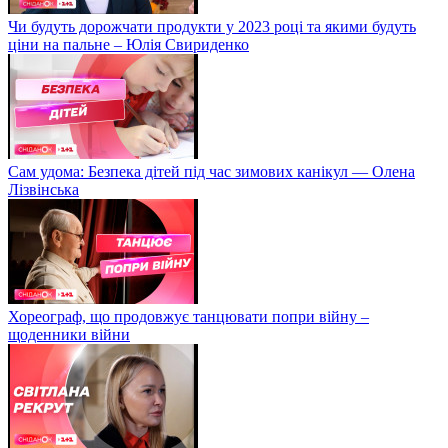
Чи будуть дорожчати продукти у 2023 році та якими будуть
ціни на пальне – Юлія Свириденко
Сам удома: Безпека дітей під час зимових канікул — Олена
Лізвінська
Хореограф, що продовжує танцювати попри війну –
щоденники війни