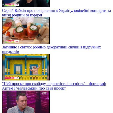
Сергій Бабкін про повернення в Україну, ювілейні концерти та
виїзд родини за кордон
Затишно і світло: робимо декоративні свічки з підручних
предметів
"Цей проєкт про свободу, відвертість і чесність" – фотограф
Артем Гумілевський про свій проєкт