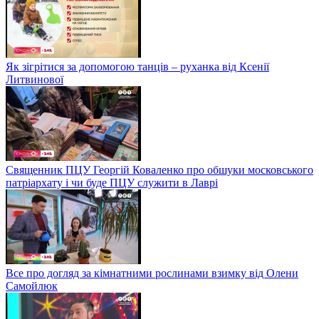
Як зігрітися за допомогою танців – руханка від Ксенії
Литвинової
Священник ПЦУ Георгій Коваленко про обшуки московського
патріархату і чи буде ПЦУ служити в Лаврі
Все про догляд за кімнатними рослинами взимку від Олени
Самойлюк