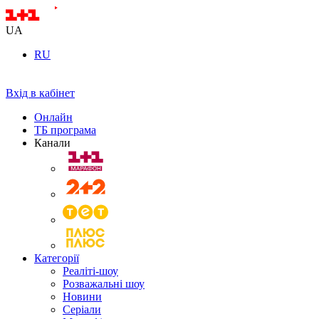
UA
RU
Вхід в кабінет
Онлайн
ТБ програма
Канали
Категорії
Реаліті-шоу
Розважальні шоу
Новини
Серіали