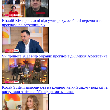
Віталій Кім про власні підсумки року, особисті перемоги та
прогноз на наступний рік
Чи принесе 2023 мир Україні: прогноз від Олексія Арестовича
Kozak System запрошують на концерт на київському вокзалі та
виступили з піснею "Як відгримить війна"