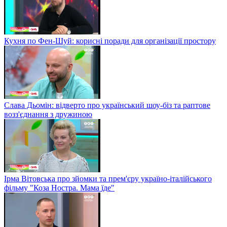
Кухня по Фен-Шуй: корисні поради для організації простору
Слава Дьомін: відверто про український шоу-біз та раптове
возз'єднання з дружиною
Ірма Вітовська про зйомки та прем'єру україно-італійського
фільму "Коза Ностра. Мама їде"