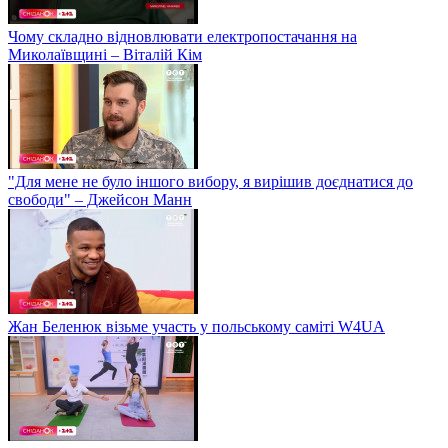
Чому складно відновлювати електропостачання на
Миколаївщині – Віталій Кім
"Для мене не було іншого вибору, я вирішив доєднатися до
свободи" – Джейсон Манн
Жан Беленюк візьме участь у польському саміті W4UA