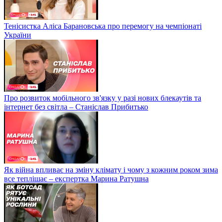
Тенісистка Аліса Барановська про перемогу на чемпіонаті
України
Про розвиток мобільного зв'язку у разі нових блекаутів та
інтернет без світла – Станіслав Прибитько
Як війна впливає на зміну клімату і чому з кожним роком зима
все теплішає – експертка Марина Ратушна