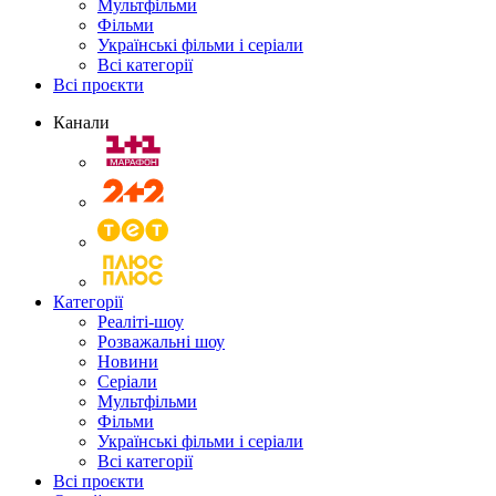
Мультфільми
Фільми
Українські фільми і серіали
Всі категорії
Всі проєкти
Канали
Категорії
Реаліті-шоу
Розважальні шоу
Новини
Серіали
Мультфільми
Фільми
Українські фільми і серіали
Всі категорії
Всі проєкти