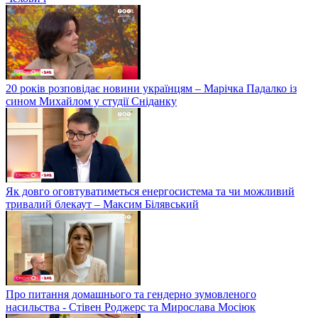
20 років розповідає новини українцям – Марічка Падалко із
сином Михайлом у студії Сніданку
Як довго оговтуватиметься енергосистема та чи можливий
тривалий блекаут – Максим Білявський
Про питання домашнього та гендерно зумовленого
насильства - Стівен Роджерс та Мирослава Мосіюк