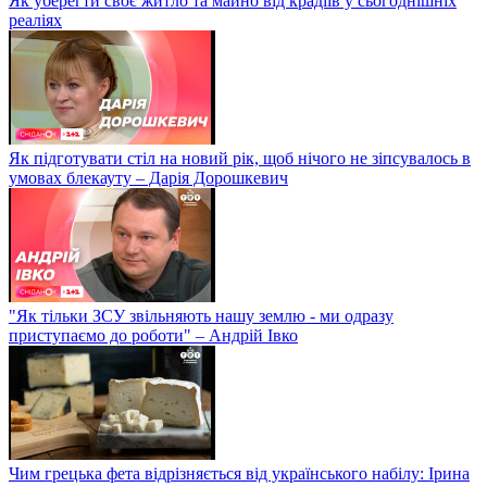
Як уберегти своє житло та майно від крадіїв у сьогоднішніх
реаліях
Як підготувати стіл на новий рік, щоб нічого не зіпсувалось в
умовах блекауту – Дарія Дорошкевич
"Як тільки ЗСУ звільняють нашу землю - ми одразу
приступаємо до роботи" – Андрій Івко
Чим грецька фета відрізняється від українського набілу: Ірина