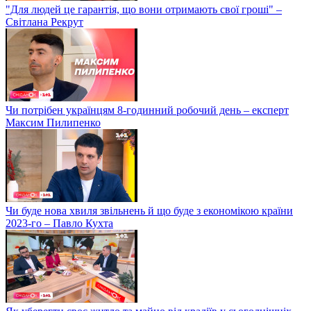
"Для людей це гарантія, що вони отримають свої гроші" –
Світлана Рекрут
Чи потрібен українцям 8-годинний робочий день – експерт
Максим Пилипенко
Чи буде нова хвиля звільнень й що буде з економікою країни
2023-го – Павло Кухта