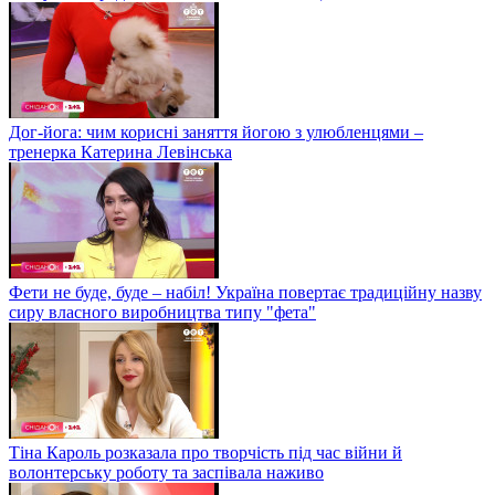
Дог-йога: чим корисні заняття йогою з улюбленцями –
тренерка Катерина Левінська
Фети не буде, буде – набіл! Україна повертає традиційну назву
сиру власного виробництва типу "фета"
Тіна Кароль розказала про творчість під час війни й
волонтерську роботу та заспівала наживо