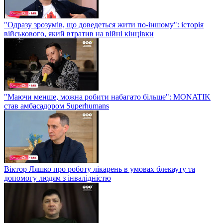
"Одразу зрозумів, що доведеться жити по-іншому": історія
військового, який втратив на війні кінцівки
"Маючи менше, можна робити набагато більше": MONATIK
став амбасадором Superhumans
Віктор Ляшко про роботу лікарень в умовах блекауту та
допомогу людям з інвалідністю