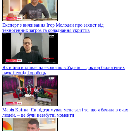
Експерт з виживання Ігор Молодан про захист від
техногенних загроз та обладнання укриттів
Як війна впливає на екологію в Україні – доктор біологічних
наук Леонід Горобець
Марія Квітка: Як підтримував мене зал і те, що я бачила в очах
людей, – це були незабутні моменти