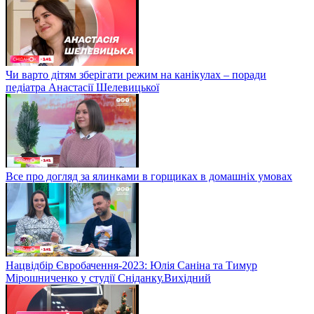
Чи варто дітям зберігати режим на канікулах – поради
педіатра Анастасії Шелевицької
Все про догляд за ялинками в горщиках в домашніх умовах
Нацвідбір Євробачення-2023: Юлія Саніна та Тимур
Мірошниченко у студії Сніданку.Вихідний