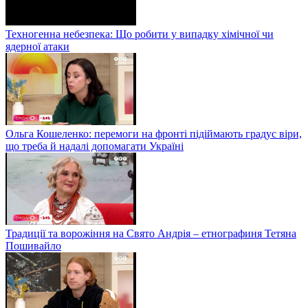
Техногенна небезпека: Що робити у випадку хімічної чи
ядерної атаки
Ольга Кошеленко: перемоги на фронті підіймають градус віри,
що треба й надалі допомагати Україні
Традиції та ворожіння на Свято Андрія – етнографиня Тетяна
Пошивайло