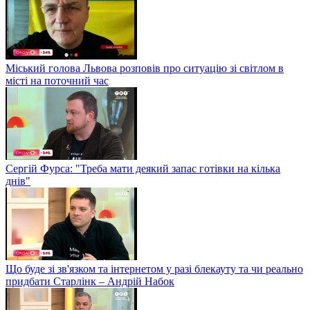
Міський голова Львова розповів про ситуацію зі світлом в
місті на поточний час
Сергій Фурса: "Треба мати деякий запас готівки на кілька
днів"
Що буде зі зв'язком та інтернетом у разі блекауту та чи реально
придбати Старлінк – Андрій Набок