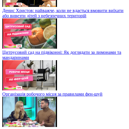
Денис Христов: найважче, коли не вдається вмовити виїхати
або вивезти дітей з небезпечних територій
Цитрусовий сад на підвіконні: Як доглядати за лимонами та
мандаринами
Організація робочого місця за правилами фен-шуй