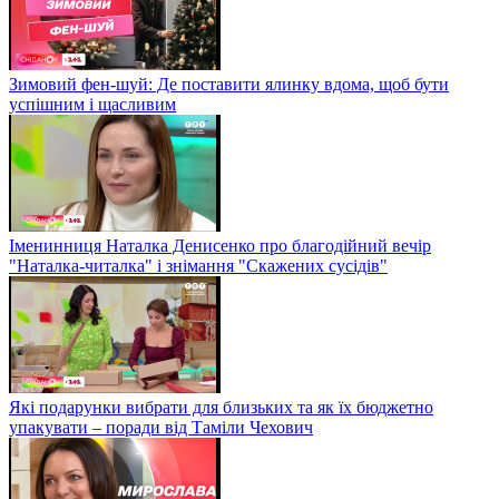
Зимовий фен-шуй: Де поставити ялинку вдома, щоб бути
успішним і щасливим
Іменинниця Наталка Денисенко про благодійний вечір
"Наталка-читалка" і знімання "Скажених сусідів"
Які подарунки вибрати для близьких та як їх бюджетно
упакувати – поради від Таміли Чехович