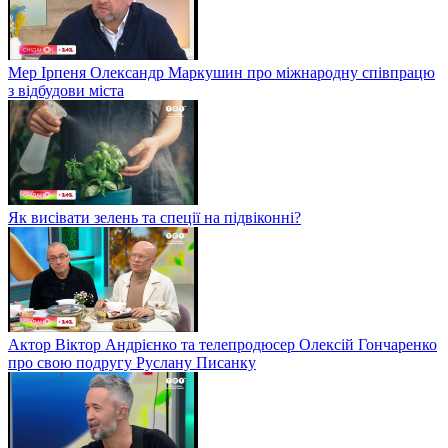
Мер Ірпеня Олександр Маркушин про міжнародну співпрацю
з відбудови міста
Як висівати зелень та спеції на підвіконні?
Актор Віктор Андрієнко та телепродюсер Олексій Гончаренко
про свою подругу Руслану Писанку