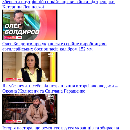
Зберегти внутрішній спокій: вправи з йоги від тренерки
Катерини Левінської
Олег Болдирєв про українське серійне виробництво
артилерійських боєприпасів калібром 152 мм
Як убезпечити себе від потрапляння в торгівлю людьми –
Оксана Жолнович та Світлана Гаращенко
Історія пастора, що ремонтує взуття українців та збирає на