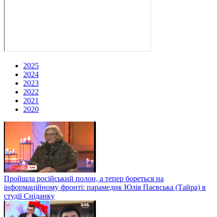
2025
2024
2023
2022
2021
2020
Пройшла російський полон, а тепер бореться на
інформаційному фронті: парамедик Юлія Паєвська (Тайра) в
студії Сніданку