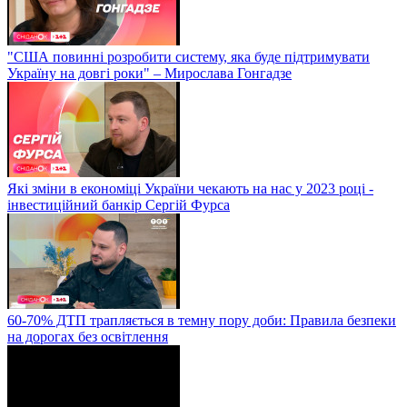
"США повинні розробити систему, яка буде підтримувати
Україну на довгі роки" – Мирослава Гонгадзе
Які зміни в економіці України чекають на нас у 2023 році -
інвестиційний банкір Сергій Фурса
60-70% ДТП трапляється в темну пору доби: Правила безпеки
на дорогах без освітлення