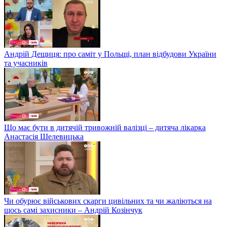
Андрій Дещиця: про саміт у Польщі, план відбудови України
та учасників
Що має бути в дитячій тривожній валізці – дитяча лікарка
Анастасія Шелевицька
Чи обурює військових скарги цивільних та чи жаліються на
щось самі захисники – Андрій Козінчук