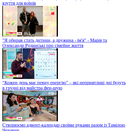
взуття для воїнів
"Я обирав стать дитини, а дружина - ім'я" - Марія та
Олександр Рудинські про сімейне життя
"Кожен день має певну енергію" – які неприятливі дні будуть
в грудні від майстра фен-шую
Створюємо адвент-календар своїми руками разом із Тамілою
Чехович