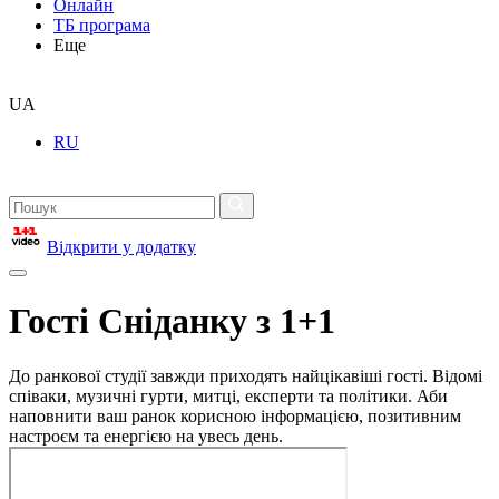
Онлайн
ТБ програма
Еще
UA
RU
Відкрити у додатку
Гості Сніданку з 1+1
До ранкової студії завжди приходять найцікавіші гості. Відомі
співаки, музичні гурти, митці, експерти та політики. Аби
наповнити ваш ранок корисною інформацією, позитивним
настроєм та енергією на увесь день.