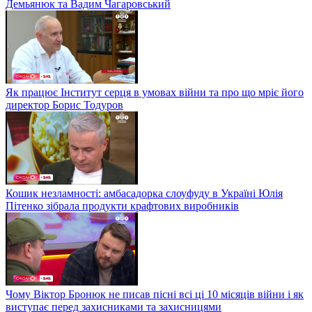
Демьянюк та Вадим Чагаровський
Як працює Інститут серця в умовах війни та про що мріє його
директор Борис Тодуров
Кошик незламності: амбасадорка слоуфуду в Україні Юлія
Пітенко зібрала продукти крафтових виробників
Чому Віктор Бронюк не писав пісні всі ці 10 місяців війни і як
виступає перед захисниками та захисницями