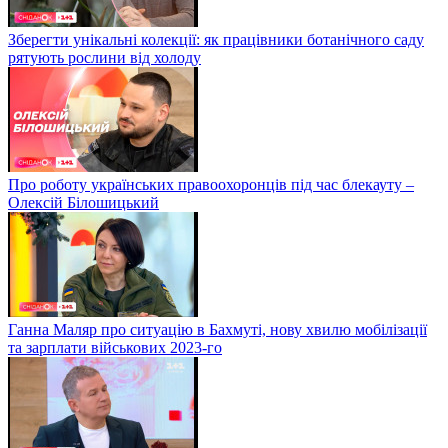
Зберегти унікальні колекції: як працівники ботанічного саду
рятують рослини від холоду
Про роботу українських правоохоронців під час блекауту –
Олексій Білошицький
Ганна Маляр про ситуацію в Бахмуті, нову хвилю мобілізації
та зарплати військових 2023-го