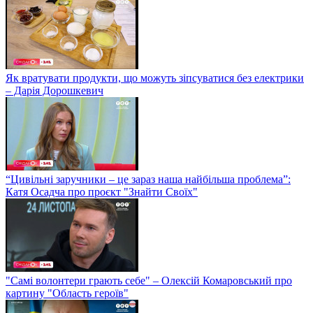
Як вратувати продукти, що можуть зіпсуватися без електрики
– Дарія Дорошкевич
“Цивільні заручники – це зараз наша найбільша проблема”:
Катя Осадча про проєкт "Знайти Своїх"
"Самі волонтери грають себе" – Олексій Комаровський про
картину "Область героїв"