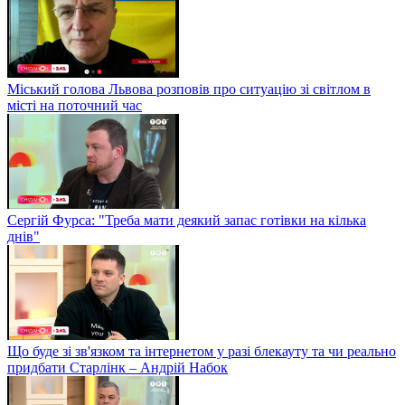
Міський голова Львова розповів про ситуацію зі світлом в
місті на поточний час
Сергій Фурса: "Треба мати деякий запас готівки на кілька
днів"
Що буде зі зв'язком та інтернетом у разі блекауту та чи реально
придбати Старлінк – Андрій Набок