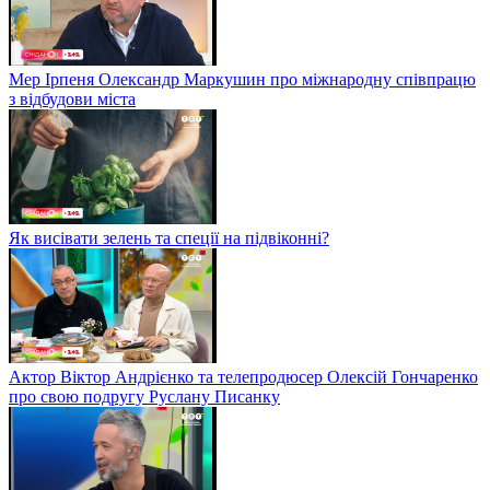
Мер Ірпеня Олександр Маркушин про міжнародну співпрацю
з відбудови міста
Як висівати зелень та спеції на підвіконні?
Актор Віктор Андрієнко та телепродюсер Олексій Гончаренко
про свою подругу Руслану Писанку