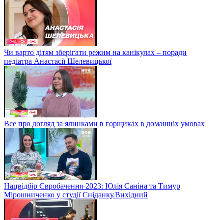
Чи варто дітям зберігати режим на канікулах – поради
педіатра Анастасії Шелевицької
Все про догляд за ялинками в горщиках в домашніх умовах
Нацвідбір Євробачення-2023: Юлія Саніна та Тимур
Мірошниченко у студії Сніданку.Вихідний