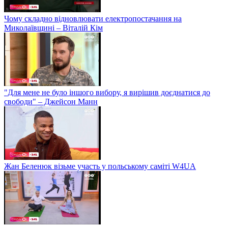
Чому складно відновлювати електропостачання на
Миколаївщині – Віталій Кім
"Для мене не було іншого вибору, я вирішив доєднатися до
свободи" – Джейсон Манн
Жан Беленюк візьме участь у польському саміті W4UA