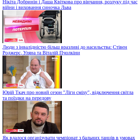
Нікіта Добринін і Даша Квіткова про вінчання, розлуку під час
війни і виховання синочка Льва
Люди з інвалідністю більш вразливі до насильства: Стівен
Роджерс, Уляна та Віталій Пчолкіни
Юрій Ткач про новий сезон "Ліги сміху", відключення світла
та поїздки на передову
Як вдалося організувати чемпіонат з бальних танців в умовах