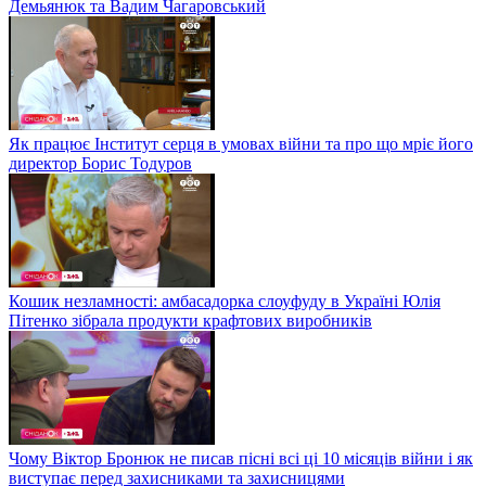
Демьянюк та Вадим Чагаровський
Як працює Інститут серця в умовах війни та про що мріє його
директор Борис Тодуров
Кошик незламності: амбасадорка слоуфуду в Україні Юлія
Пітенко зібрала продукти крафтових виробників
Чому Віктор Бронюк не писав пісні всі ці 10 місяців війни і як
виступає перед захисниками та захисницями