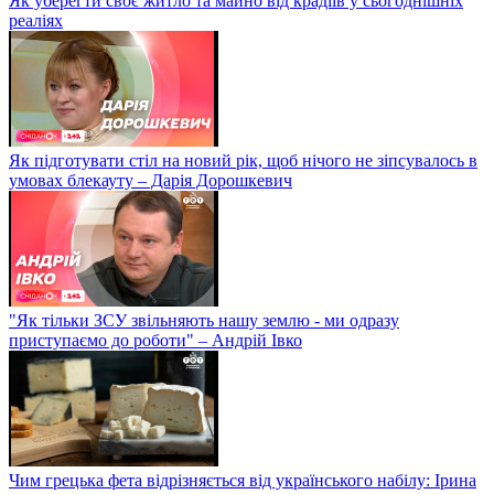
Як уберегти своє житло та майно від крадіїв у сьогоднішніх
реаліях
Як підготувати стіл на новий рік, щоб нічого не зіпсувалось в
умовах блекауту – Дарія Дорошкевич
"Як тільки ЗСУ звільняють нашу землю - ми одразу
приступаємо до роботи" – Андрій Івко
Чим грецька фета відрізняється від українського набілу: Ірина