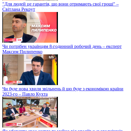
"Для людей це гарантія, що вони отримають свої гроші" –
Світлана Рекрут
Чи потрібен українцям 8-годинний робочий день – експерт
Максим Пилипенко
Чи буде нова хвиля звільнень й що буде з економікою країни
2023-го – Павло Кухта