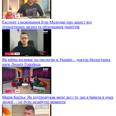
Експерт з виживання Ігор Молодан про захист від
техногенних загроз та обладнання укриттів
Як війна впливає на екологію в Україні – доктор біологічних
наук Леонід Горобець
Марія Квітка: Як підтримував мене зал і те, що я бачила в очах
людей, – це були незабутні моменти