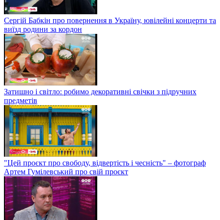
Сергій Бабкін про повернення в Україну, ювілейні концерти та
виїзд родини за кордон
Затишно і світло: робимо декоративні свічки з підручних
предметів
"Цей проєкт про свободу, відвертість і чесність" – фотограф
Артем Гумілевський про свій проєкт