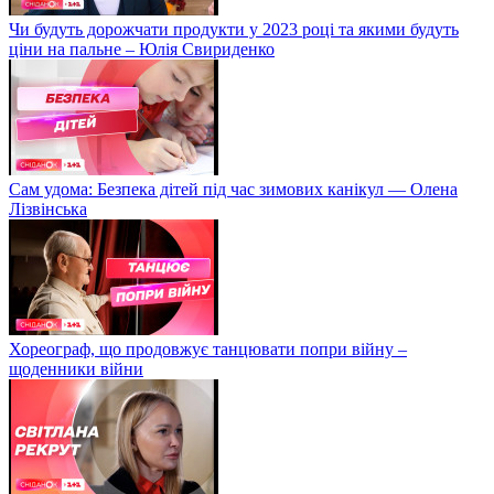
Чи будуть дорожчати продукти у 2023 році та якими будуть
ціни на пальне – Юлія Свириденко
Сам удома: Безпека дітей під час зимових канікул — Олена
Лізвінська
Хореограф, що продовжує танцювати попри війну –
щоденники війни