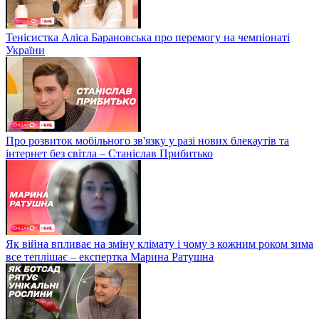
Тенісистка Аліса Барановська про перемогу на чемпіонаті
України
Про розвиток мобільного зв'язку у разі нових блекаутів та
інтернет без світла – Станіслав Прибитько
Як війна впливає на зміну клімату і чому з кожним роком зима
все теплішає – експертка Марина Ратушна