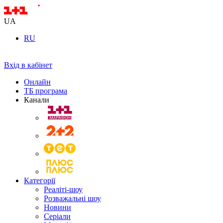
UA
RU
Вхід в кабінет
Онлайн
ТБ програма
Канали
Категорії
Реаліті-шоу
Розважальні шоу
Новини
Серіали