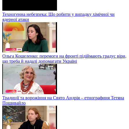
Техногенна небезпека: Що робити у випадку хімічної чи
ядерної атаки
Ольга Кошеленко: перемоги на фронті підіймають градус віри,
що треба й надалі допомагати Україні
Традиції та ворожіння на Свято Андрія – етнографиня Тетяна
Пошивайло