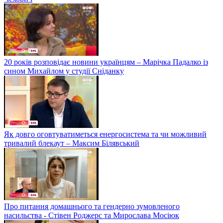
20 років розповідає новини українцям – Марічка Падалко із
сином Михайлом у студії Сніданку
Як довго оговтуватиметься енергосистема та чи можливий
тривалий блекаут – Максим Білявський
Про питання домашнього та гендерно зумовленого
насильства - Стівен Роджерс та Мирослава Мосіюк