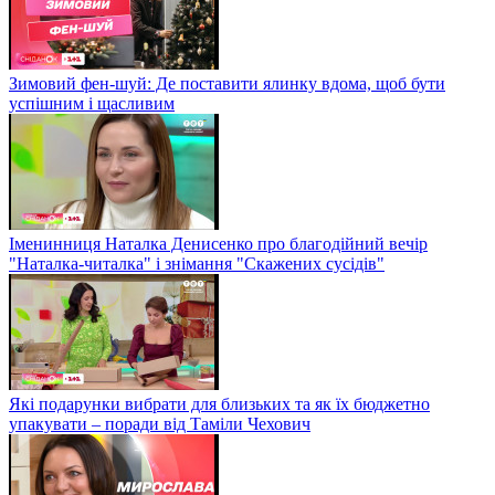
Зимовий фен-шуй: Де поставити ялинку вдома, щоб бути
успішним і щасливим
Іменинниця Наталка Денисенко про благодійний вечір
"Наталка-читалка" і знімання "Скажених сусідів"
Які подарунки вибрати для близьких та як їх бюджетно
упакувати – поради від Таміли Чехович