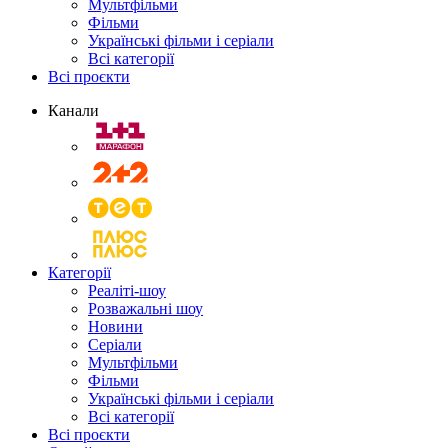
Мультфільми
Фільми
Українські фільми і серіали
Всі категорії
Всі проєкти
Канали
Категорії
Реаліті-шоу
Розважальні шоу
Новини
Серіали
Мультфільми
Фільми
Українські фільми і серіали
Всі категорії
Всі проєкти