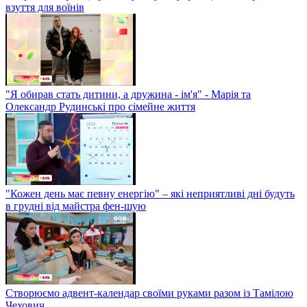
взуття для воїнів
"Я обирав стать дитини, а дружина - ім'я" - Марія та
Олександр Рудинські про сімейне життя
"Кожен день має певну енергію" – які неприятливі дні будуть
в грудні від майстра фен-шую
Створюємо адвент-календар своїми руками разом із Тамілою
Чехович