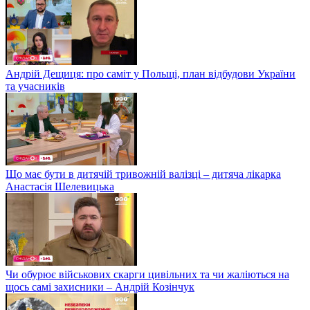
Андрій Дещиця: про саміт у Польщі, план відбудови України
та учасників
Що має бути в дитячій тривожній валізці – дитяча лікарка
Анастасія Шелевицька
Чи обурює військових скарги цивільних та чи жаліються на
щось самі захисники – Андрій Козінчук