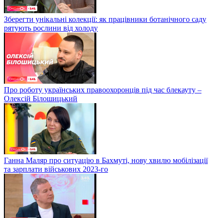
Зберегти унікальні колекції: як працівники ботанічного саду
рятують рослини від холоду
Про роботу українських правоохоронців під час блекауту –
Олексій Білошицький
Ганна Маляр про ситуацію в Бахмуті, нову хвилю мобілізації
та зарплати військових 2023-го