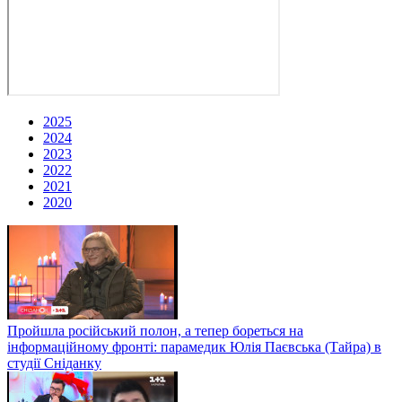
2025
2024
2023
2022
2021
2020
Пройшла російський полон, а тепер бореться на
інформаційному фронті: парамедик Юлія Паєвська (Тайра) в
студії Сніданку