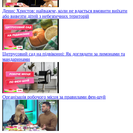
Денис Христов: найважче, коли не вдається вмовити виїхати
або вивезти дітей з небезпечних територій
Цитрусовий сад на підвіконні: Як доглядати за лимонами та
мандаринами
Організація робочого місця за правилами фен-шуй