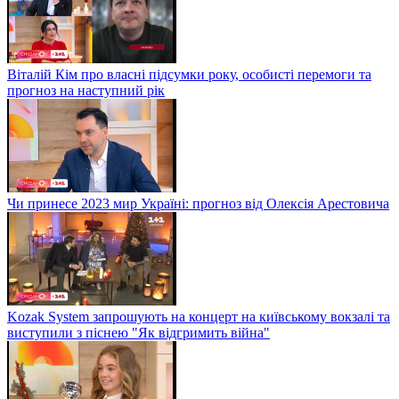
Віталій Кім про власні підсумки року, особисті перемоги та
прогноз на наступний рік
Чи принесе 2023 мир Україні: прогноз від Олексія Арестовича
Kozak System запрошують на концерт на київському вокзалі та
виступили з піснею "Як відгримить війна"