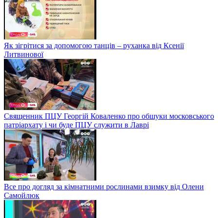
Як зігрітися за допомогою танців – руханка від Ксенії
Литвинової
Священник ПЦУ Георгій Коваленко про обшуки московського
патріархату і чи буде ПЦУ служити в Лаврі
Все про догляд за кімнатними рослинами взимку від Олени
Самойлюк