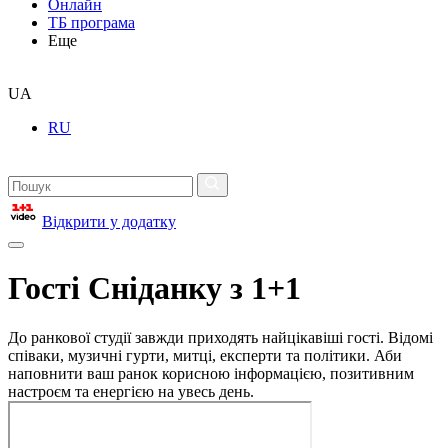
Онлайн
ТБ програма
Еще
UA
RU
Відкрити у додатку
Гості Сніданку з 1+1
До ранкової студії завжди приходять найцікавіші гості. Відомі
співаки, музичні гурти, митці, експерти та політики. Аби
наповнити ваш ранок корисною інформацією, позитивним
настроєм та енергією на увесь день.