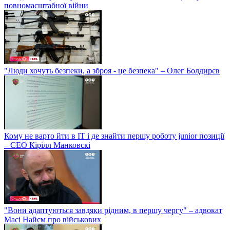
повномасштабної війни
"Люди хочуть безпеки, а зброя - це безпека" – Олег Болдирєв
Кому не варто йти в IT і де знайти першу роботу junior позиції
– СЕО Кірілл Манковскі
"Вони адаптуються завдяки рідним, в першу чергу" – адвокат
Масі Найєм про військових