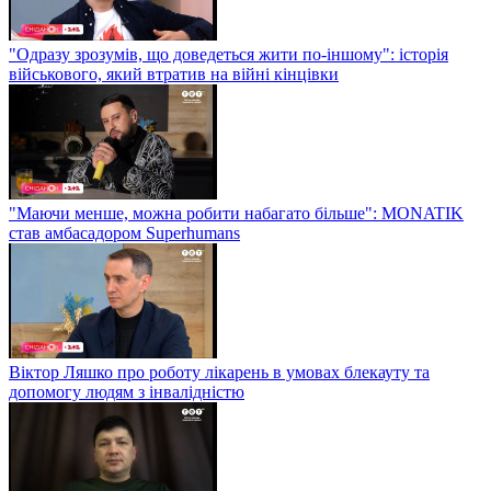
"Одразу зрозумів, що доведеться жити по-іншому": історія
військового, який втратив на війні кінцівки
"Маючи менше, можна робити набагато більше": MONATIK
став амбасадором Superhumans
Віктор Ляшко про роботу лікарень в умовах блекауту та
допомогу людям з інвалідністю