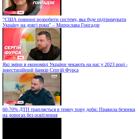
"США повинні розробити систему, яка буде підтримувати
Україну на довгі роки" – Мирослава Гонгадзе
Які зміни в економіці України чекають на нас у 2023 році -
інвестиційний банкір Сергій Фурса
60-70% ДТП трапляється в темну пору доби: Правила безпеки
на дорогах без освітлення