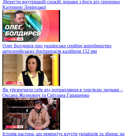
Зберегти внутрішній спокій: вправи з йоги від тренерки
Катерини Левінської
Олег Болдирєв про українське серійне виробництво
артилерійських боєприпасів калібром 152 мм
Як убезпечити себе від потрапляння в торгівлю людьми –
Оксана Жолнович та Світлана Гаращенко
Історія пастора, що ремонтує взуття українців та збирає на