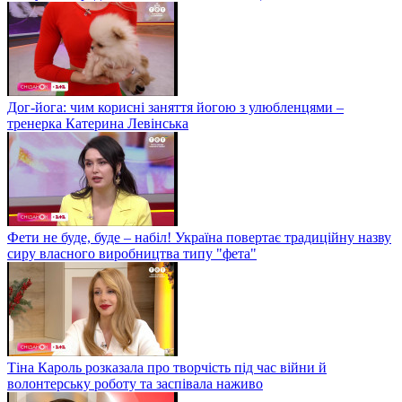
Дог-йога: чим корисні заняття йогою з улюбленцями –
тренерка Катерина Левінська
Фети не буде, буде – набіл! Україна повертає традиційну назву
сиру власного виробництва типу "фета"
Тіна Кароль розказала про творчість під час війни й
волонтерську роботу та заспівала наживо