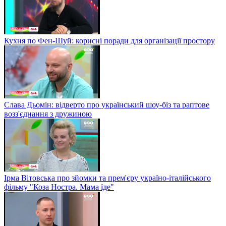
Кухня по Фен-Шуй: корисні поради для організації простору
Слава Дьомін: відверто про український шоу-біз та раптове
возз'єднання з дружиною
Ірма Вітовська про зйомки та прем'єру україно-італійського
фільму "Коза Ностра. Мама їде"