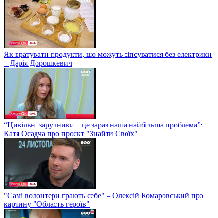
Як вратувати продукти, що можуть зіпсуватися без електрики
– Дарія Дорошкевич
“Цивільні заручники – це зараз наша найбільша проблема”:
Катя Осадча про проєкт "Знайти Своїх"
"Самі волонтери грають себе" – Олексій Комаровський про
картину "Область героїв"