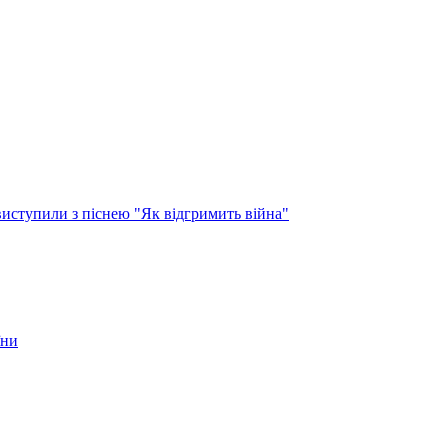
виступили з піснею "Як відгримить війна"
їни