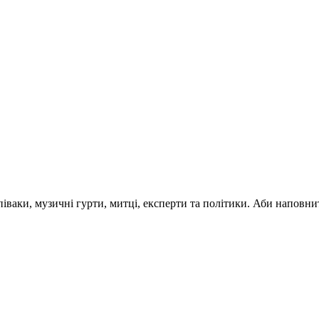
 співаки, музичні гурти, митці, експерти та політики. Аби напо