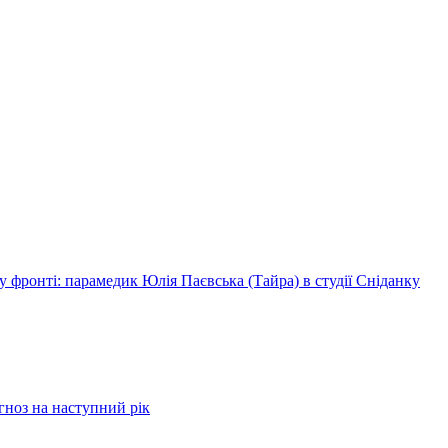
 фронті: парамедик Юлія Паєвська (Тайра) в студії Сніданку
огноз на наступний рік