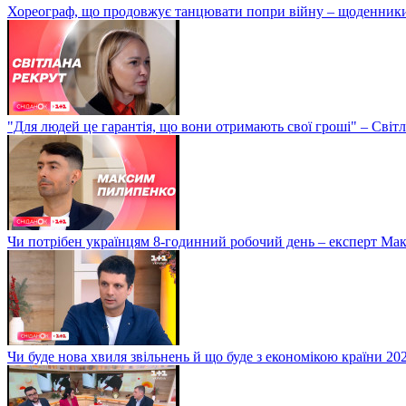
Хореограф, що продовжує танцювати попри війну – щоденник
"Для людей це гарантія, що вони отримають свої гроші" – Світ
Чи потрібен українцям 8-годинний робочий день – експерт М
Чи буде нова хвиля звільнень й що буде з економікою країни 20