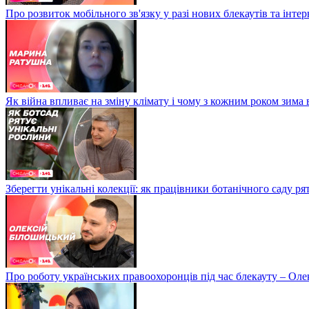
Про розвиток мобільного зв'язку у разі нових блекаутів та інте
Як війна впливає на зміну клімату і чому з кожним роком зима
Зберегти унікальні колекції: як працівники ботанічного саду р
Про роботу українських правоохоронців під час блекауту – Ол