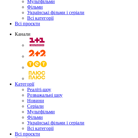
Мультфільми
Фільми
Українські фільми і серіали
Всі категорії
Всі проєкти
Канали
Категорії
Реаліті-шоу
Розважальні шоу
Новини
Серіали
Мультфільми
Фільми
Українські фільми і серіали
Всі категорії
Всі проєкти