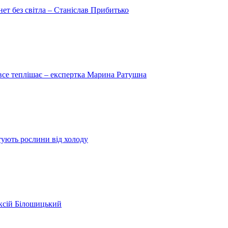
рнет без світла – Станіслав Прибитько
 все теплішає – експертка Марина Ратушна
ятують рослини від холоду
ексій Білошицький