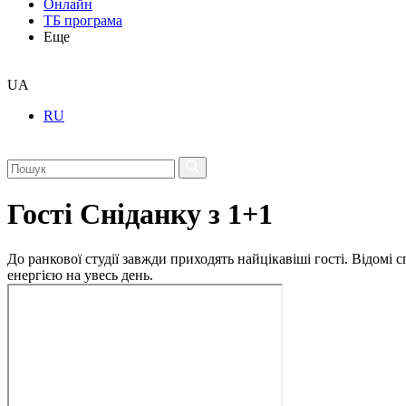
Онлайн
ТБ програма
Еще
UA
RU
Гості Сніданку з 1+1
До ранкової студії завжди приходять найцікавіші гості. Відомі
енергією на увесь день.