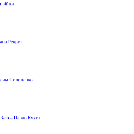
и війни
лана Рекрут
аксим Пилипенко
23-го – Павло Кухта