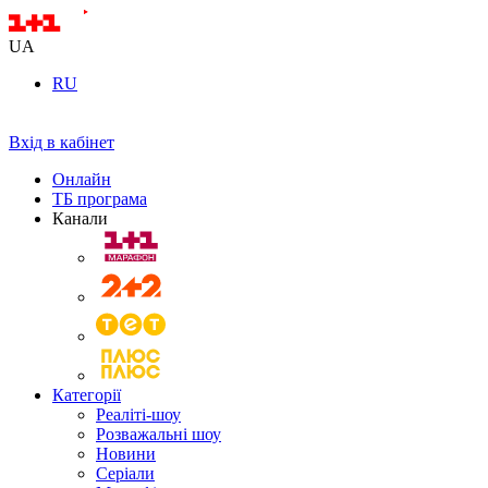
UA
RU
Вхід в кабінет
Онлайн
ТБ програма
Канали
Категорії
Реаліті-шоу
Розважальні шоу
Новини
Серіали