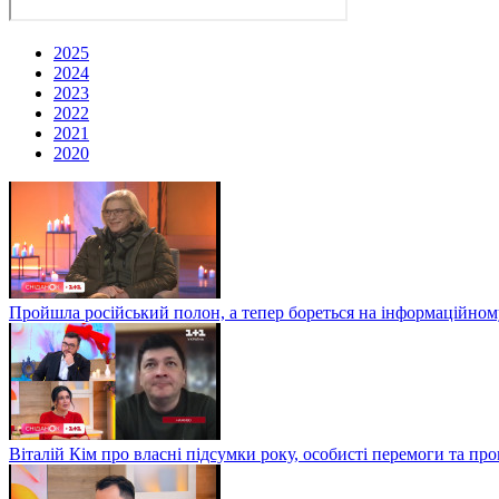
2025
2024
2023
2022
2021
2020
Пройшла російський полон, а тепер бореться на інформаційному
Віталій Кім про власні підсумки року, особисті перемоги та пр