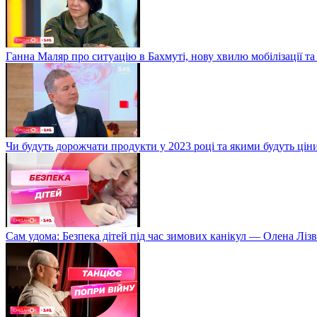
Ганна Маляр про ситуацію в Бахмуті, нову хвилю мобілізації та
Чи будуть дорожчати продукти у 2023 році та якими будуть ці
Сам удома: Безпека дітей під час зимових канікул — Олена Лізв