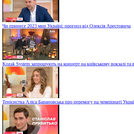
Чи принесе 2023 мир Україні: прогноз від Олексія Арестовича
Kozak System запрошують на концерт на київському вокзалі та 
Тенісистка Аліса Барановська про перемогу на чемпіонаті Укра