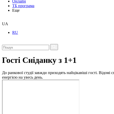
Онлайн
ТБ програма
Еще
UA
RU
Гості Сніданку з 1+1
До ранкової студії завжди приходять найцікавіші гості. Відомі
енергією на увесь день.