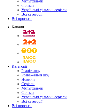
Мультфільми
Фільми
Українські фільми і серіали
Всі категорії
Всі проєкти
Канали
Категорії
Реаліті-шоу
Розважальні шоу
Новини
Серіали
Мультфільми
Фільми
Українські фільми і серіали
Всі категорії
Всі проєкти