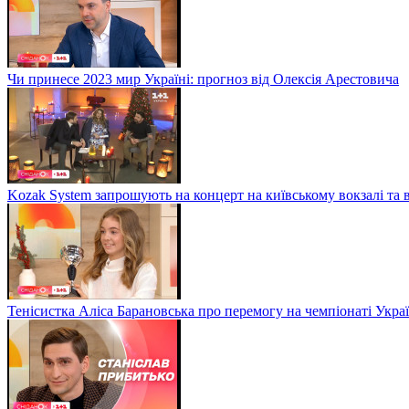
Чи принесе 2023 мир Україні: прогноз від Олексія Арестовича
Kozak System запрошують на концерт на київському вокзалі та 
Тенісистка Аліса Барановська про перемогу на чемпіонаті Укра