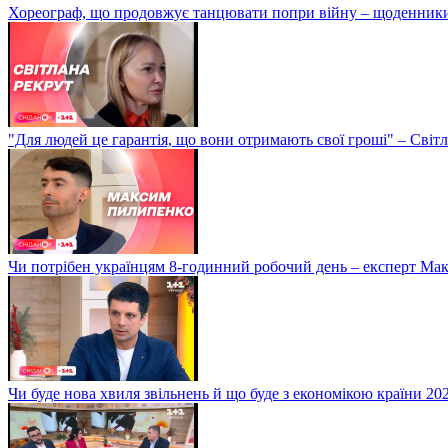
Хореограф, що продовжує танцювати попри війну – щоденник
"Для людей це гарантія, що вони отримають свої гроші" – Світ
Чи потрібен українцям 8-годинний робочий день – експерт М
Чи буде нова хвиля звільнень й що буде з економікою країни 20