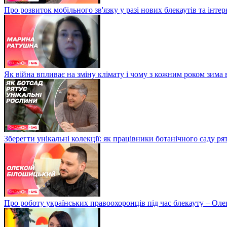
Про розвиток мобільного зв'язку у разі нових блекаутів та інте
Як війна впливає на зміну клімату і чому з кожним роком зима
Зберегти унікальні колекції: як працівники ботанічного саду р
Про роботу українських правоохоронців під час блекауту – Ол