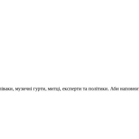
 співаки, музичні гурти, митці, експерти та політики. Аби напо