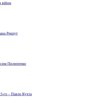
и війни
лана Рекрут
аксим Пилипенко
23-го – Павло Кухта