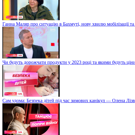
Ганна Маляр про ситуацію в Бахмуті, нову хвилю мобілізації та
Чи будуть дорожчати продукти у 2023 році та якими будуть ці
Сам удома: Безпека дітей під час зимових канікул — Олена Лізв