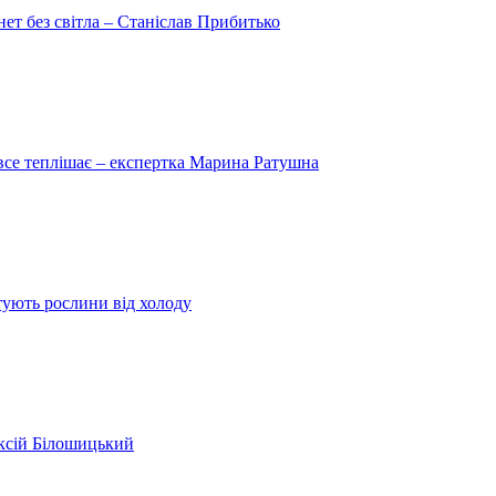
рнет без світла – Станіслав Прибитько
 все теплішає – експертка Марина Ратушна
ятують рослини від холоду
ексій Білошицький