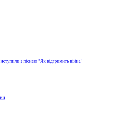
виступили з піснею "Як відгримить війна"
їни