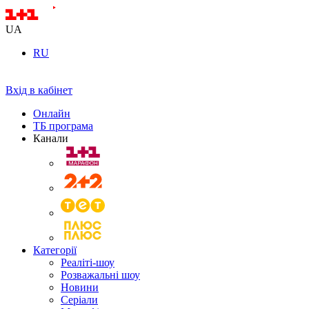
UA
RU
Вхід в кабінет
Онлайн
ТБ програма
Канали
Категорії
Реаліті-шоу
Розважальні шоу
Новини
Серіали