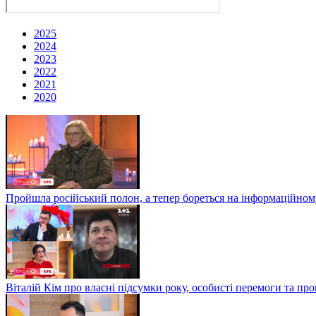
2025
2024
2023
2022
2021
2020
Пройшла російський полон, а тепер бореться на інформаційному
Віталій Кім про власні підсумки року, особисті перемоги та пр