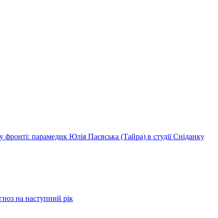
 фронті: парамедик Юлія Паєвська (Тайра) в студії Сніданку
огноз на наступний рік