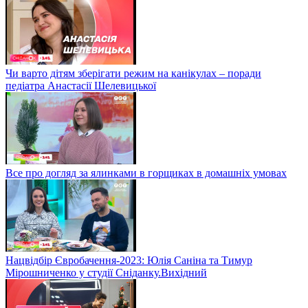
Чи варто дітям зберігати режим на канікулах – поради
педіатра Анастасії Шелевицької
Все про догляд за ялинками в горщиках в домашніх умовах
Нацвідбір Євробачення-2023: Юлія Саніна та Тимур
Мірошниченко у студії Сніданку.Вихідний