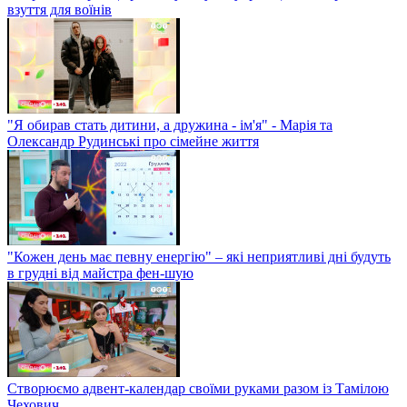
взуття для воїнів
"Я обирав стать дитини, а дружина - ім'я" - Марія та
Олександр Рудинські про сімейне життя
"Кожен день має певну енергію" – які неприятливі дні будуть
в грудні від майстра фен-шую
Створюємо адвент-календар своїми руками разом із Тамілою
Чехович