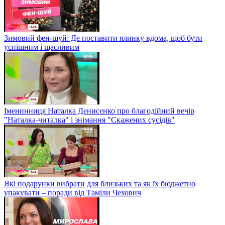
Зимовий фен-шуй: Де поставити ялинку вдома, щоб бути
успішним і щасливим
Іменинниця Наталка Денисенко про благодійний вечір
"Наталка-читалка" і знімання "Скажених сусідів"
Які подарунки вибрати для близьких та як їх бюджетно
упакувати – поради від Таміли Чехович