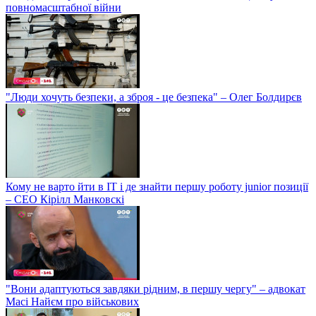
повномасштабної війни
"Люди хочуть безпеки, а зброя - це безпека" – Олег Болдирєв
Кому не варто йти в IT і де знайти першу роботу junior позиції
– СЕО Кірілл Манковскі
"Вони адаптуються завдяки рідним, в першу чергу" – адвокат
Масі Найєм про військових