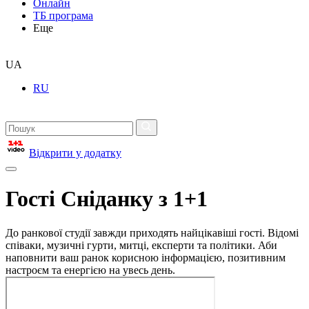
Онлайн
ТБ програма
Еще
UA
RU
Відкрити у додатку
Гості Сніданку з 1+1
До ранкової студії завжди приходять найцікавіші гості. Відомі
співаки, музичні гурти, митці, експерти та політики. Аби
наповнити ваш ранок корисною інформацією, позитивним
настроєм та енергією на увесь день.