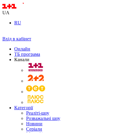
UA
RU
Вхід в кабінет
Онлайн
ТБ програма
Канали
Категорії
Реаліті-шоу
Розважальні шоу
Новини
Серіали