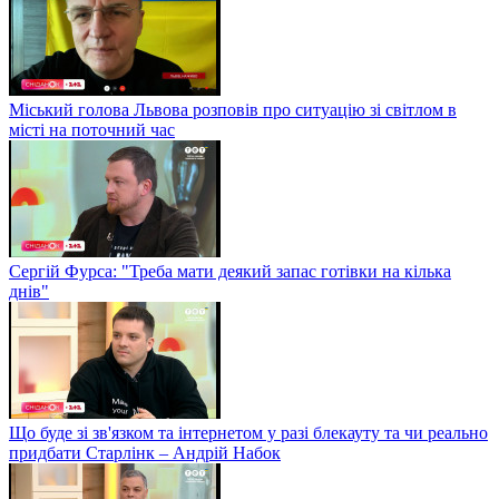
Міський голова Львова розповів про ситуацію зі світлом в
місті на поточний час
Сергій Фурса: "Треба мати деякий запас готівки на кілька
днів"
Що буде зі зв'язком та інтернетом у разі блекауту та чи реально
придбати Старлінк – Андрій Набок