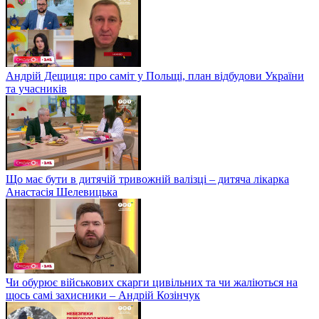
Андрій Дещиця: про саміт у Польщі, план відбудови України
та учасників
Що має бути в дитячій тривожній валізці – дитяча лікарка
Анастасія Шелевицька
Чи обурює військових скарги цивільних та чи жаліються на
щось самі захисники – Андрій Козінчук