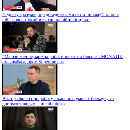
"Одразу зрозумів, що доведеться жити по-іншому": історія
військового, який втратив на війні кінцівки
"Маючи менше, можна робити набагато більше": MONATIK
став амбасадором Superhumans
Віктор Ляшко про роботу лікарень в умовах блекауту та
допомогу людям з інвалідністю