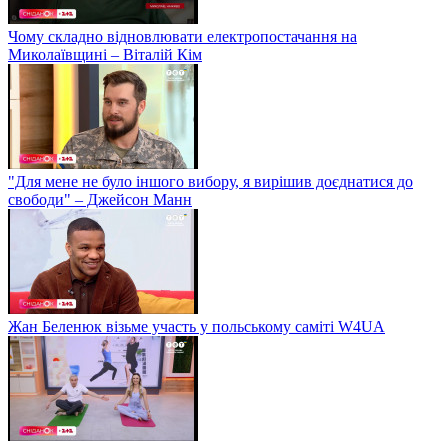
Чому складно відновлювати електропостачання на
Миколаївщині – Віталій Кім
"Для мене не було іншого вибору, я вирішив доєднатися до
свободи" – Джейсон Манн
Жан Беленюк візьме участь у польському саміті W4UA