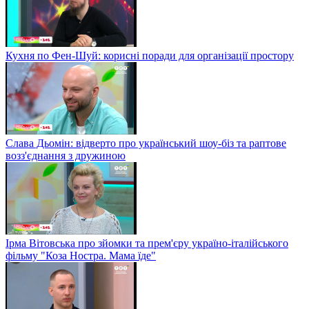
Кухня по Фен-Шуй: корисні поради для організації простору
Слава Дьомін: відверто про український шоу-біз та раптове
возз'єднання з дружиною
Ірма Вітовська про зйомки та прем'єру україно-італійського
фільму "Коза Ностра. Мама їде"