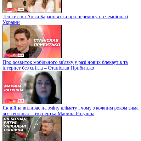
Тенісистка Аліса Барановська про перемогу на чемпіонаті
України
Про розвиток мобільного зв'язку у разі нових блекаутів та
інтернет без світла – Станіслав Прибитько
Як війна впливає на зміну клімату і чому з кожним роком зима
все теплішає – експертка Марина Ратушна