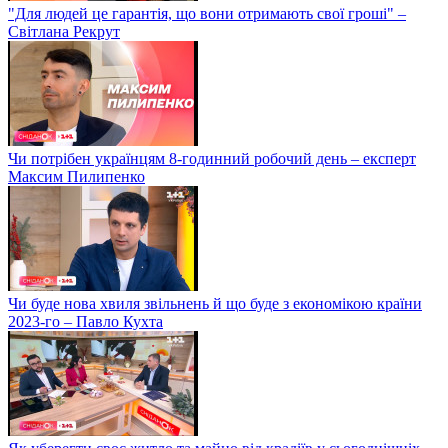
"Для людей це гарантія, що вони отримають свої гроші" –
Світлана Рекрут
Чи потрібен українцям 8-годинний робочий день – експерт
Максим Пилипенко
Чи буде нова хвиля звільнень й що буде з економікою країни
2023-го – Павло Кухта