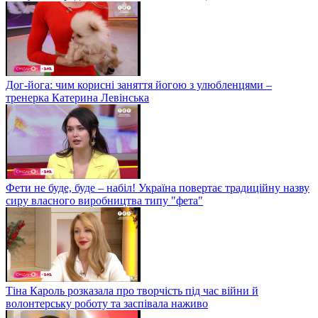
Дог-йога: чим корисні заняття йогою з улюбленцями –
тренерка Катерина Левінська
Фети не буде, буде – набіл! Україна повертає традиційну назву
сиру власного виробництва типу "фета"
Тіна Кароль розказала про творчість під час війни й
волонтерську роботу та заспівала наживо