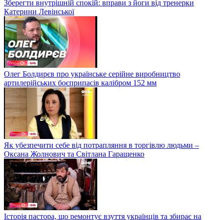
Зберегти внутрішній спокій: вправи з йоги від тренерки
Катерини Левінської
Олег Болдирєв про українське серійне виробництво
артилерійських боєприпасів калібром 152 мм
Як убезпечити себе від потрапляння в торгівлю людьми –
Оксана Жолнович та Світлана Гаращенко
Історія пастора, що ремонтує взуття українців та збирає на