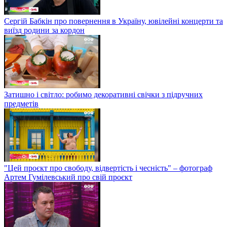
Сергій Бабкін про повернення в Україну, ювілейні концерти та
виїзд родини за кордон
Затишно і світло: робимо декоративні свічки з підручних
предметів
"Цей проєкт про свободу, відвертість і чесність" – фотограф
Артем Гумілевський про свій проєкт