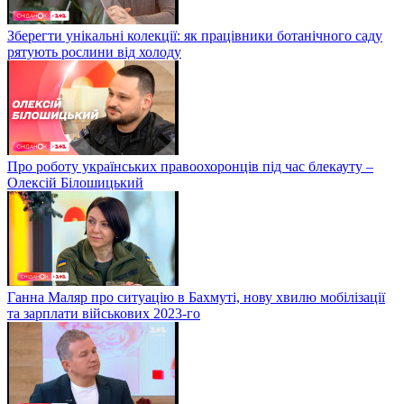
Зберегти унікальні колекції: як працівники ботанічного саду
рятують рослини від холоду
Про роботу українських правоохоронців під час блекауту –
Олексій Білошицький
Ганна Маляр про ситуацію в Бахмуті, нову хвилю мобілізації
та зарплати військових 2023-го