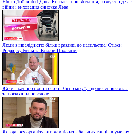
Нікіта Добринін і Даша Квіткова про вінчання, розлуку під час
війни і виховання синочка Льва
Люди з інвалідністю більш вразливі до насильства: Стівен
Роджерс, Уляна та Віталій Пчолкіни
Юрій Ткач про новий сезон "Ліги сміху", відключення світла
та поїздки на передову
Як вдалося організувати чемпіонат з бальних танців в умовах