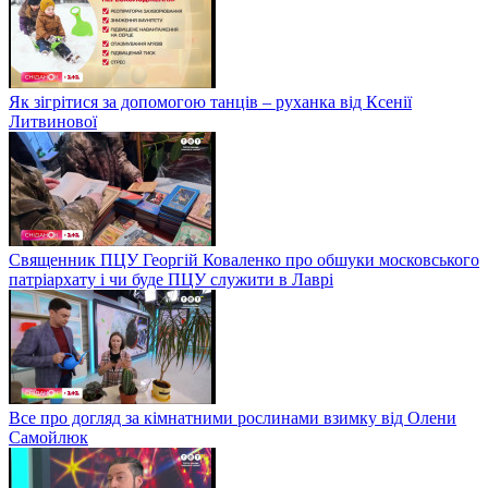
Як зігрітися за допомогою танців – руханка від Ксенії
Литвинової
Священник ПЦУ Георгій Коваленко про обшуки московського
патріархату і чи буде ПЦУ служити в Лаврі
Все про догляд за кімнатними рослинами взимку від Олени
Самойлюк