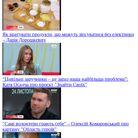
Як вратувати продукти, що можуть зіпсуватися без електрики
– Дарія Дорошкевич
“Цивільні заручники – це зараз наша найбільша проблема”:
Катя Осадча про проєкт "Знайти Своїх"
"Самі волонтери грають себе" – Олексій Комаровський про
картину "Область героїв"