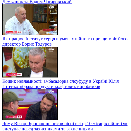
Демьянюк та Вадим Чагаровський
Як працює Інститут серця в умовах війни та про що мріє його
директор Борис Тодуров
Кошик незламності: амбасадорка слоуфуду в Україні Юлія
Пітенко зібрала продукти крафтових виробників
Чому Віктор Бронюк не писав пісні всі ці 10 місяців війни і як
виступає перед захисниками та захисницями