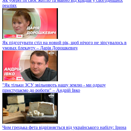
Як уберегти своє житло та майно від крадіїв у сьогоднішніх
реаліях
Як підготувати стіл на новий рік, щоб нічого не зіпсувалось в
умовах блекауту – Дарія Дорошкевич
"Як тільки ЗСУ звільняють нашу землю - ми одразу
приступаємо до роботи" – Андрій Івко
Чим грецька фета відрізняється від українського набілу: Ірина