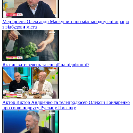
Мер Ірпеня Олександр Маркушин про міжнародну співпрацю
з відбудови міста
Як висівати зелень та спеції на підвіконні?
Актор Віктор Андрієнко та телепродюсер Олексій Гончаренко
про свою подругу Руслану Писанку