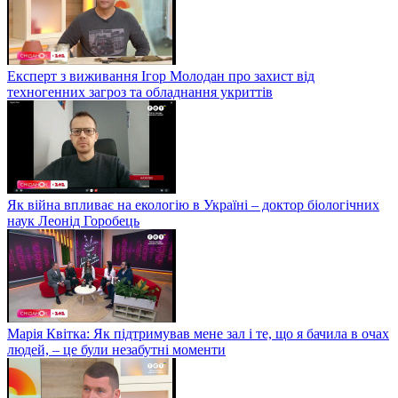
Експерт з виживання Ігор Молодан про захист від
техногенних загроз та обладнання укриттів
Як війна впливає на екологію в Україні – доктор біологічних
наук Леонід Горобець
Марія Квітка: Як підтримував мене зал і те, що я бачила в очах
людей, – це були незабутні моменти