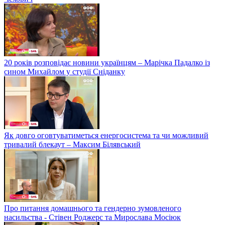
20 років розповідає новини українцям – Марічка Падалко із
сином Михайлом у студії Сніданку
Як довго оговтуватиметься енергосистема та чи можливий
тривалий блекаут – Максим Білявський
Про питання домашнього та гендерно зумовленого
насильства - Стівен Роджерс та Мирослава Мосіюк