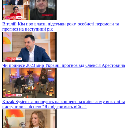
Віталій Кім про власні підсумки року, особисті перемоги та
прогноз на наступний рік
Чи принесе 2023 мир Україні: прогноз від Олексія Арестовича
Kozak System запрошують на концерт на київському вокзалі та
виступили з піснею "Як відгримить війна"