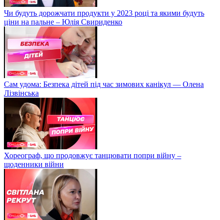
Чи будуть дорожчати продукти у 2023 році та якими будуть
ціни на пальне – Юлія Свириденко
Сам удома: Безпека дітей під час зимових канікул — Олена
Лізвінська
Хореограф, що продовжує танцювати попри війну –
щоденники війни