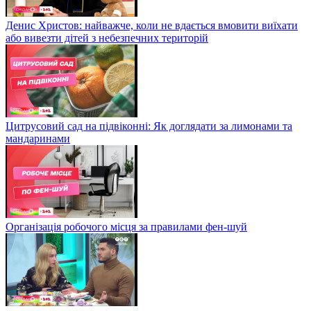
Денис Христов: найважче, коли не вдається вмовити виїхати
або вивезти дітей з небезпечних територій
Цитрусовий сад на підвіконні: Як доглядати за лимонами та
мандаринами
Організація робочого місця за правилами фен-шуй