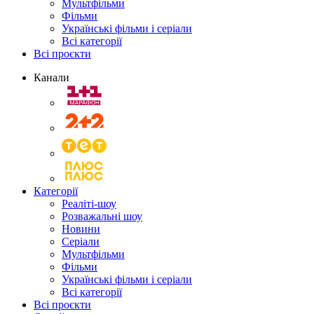
Мультфільми
Фільми
Українські фільми і серіали
Всі категорії
Всі проєкти
Канали
Категорії
Реаліті-шоу
Розважальні шоу
Новини
Серіали
Мультфільми
Фільми
Українські фільми і серіали
Всі категорії
Всі проєкти