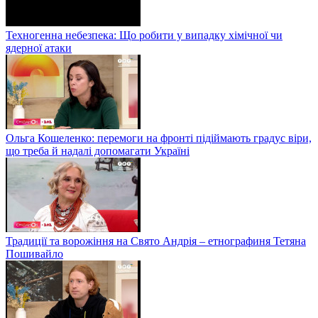
Техногенна небезпека: Що робити у випадку хімічної чи
ядерної атаки
Ольга Кошеленко: перемоги на фронті підіймають градус віри,
що треба й надалі допомагати Україні
Традиції та ворожіння на Свято Андрія – етнографиня Тетяна
Пошивайло