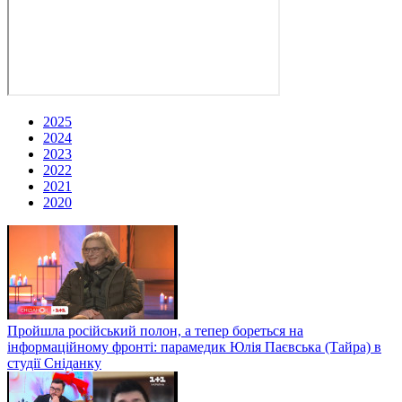
2025
2024
2023
2022
2021
2020
Пройшла російський полон, а тепер бореться на
інформаційному фронті: парамедик Юлія Паєвська (Тайра) в
студії Сніданку