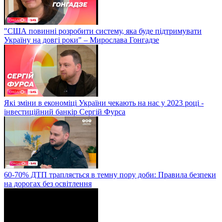
"США повинні розробити систему, яка буде підтримувати
Україну на довгі роки" – Мирослава Гонгадзе
Які зміни в економіці України чекають на нас у 2023 році -
інвестиційний банкір Сергій Фурса
60-70% ДТП трапляється в темну пору доби: Правила безпеки
на дорогах без освітлення