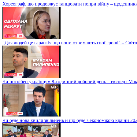
Хореограф, що продовжує танцювати попри війну – щоденник
"Для людей це гарантія, що вони отримають свої гроші" – Світ
Чи потрібен українцям 8-годинний робочий день – експерт М
Чи буде нова хвиля звільнень й що буде з економікою країни 20