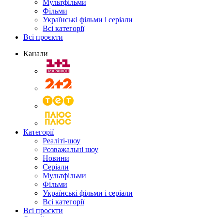
Мультфільми
Фільми
Українські фільми і серіали
Всі категорії
Всі проєкти
Канали
Категорії
Реаліті-шоу
Розважальні шоу
Новини
Серіали
Мультфільми
Фільми
Українські фільми і серіали
Всі категорії
Всі проєкти