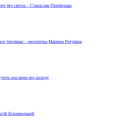
рнет без світла – Станіслав Прибитько
 все теплішає – експертка Марина Ратушна
ятують рослини від холоду
ексій Білошицький