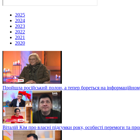
2025
2024
2023
2022
2021
2020
Пройшла російський полон, а тепер бореться на інформаційному
Віталій Кім про власні підсумки року, особисті перемоги та пр