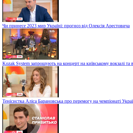
Чи принесе 2023 мир Україні: прогноз від Олексія Арестовича
Kozak System запрошують на концерт на київському вокзалі та 
Тенісистка Аліса Барановська про перемогу на чемпіонаті Укра