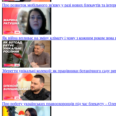
Про розвиток мобільного зв'язку у разі нових блекаутів та інте
Як війна впливає на зміну клімату і чому з кожним роком зима
Зберегти унікальні колекції: як працівники ботанічного саду р
Про роботу українських правоохоронців під час блекауту – Ол