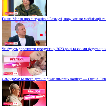
Ганна Маляр про ситуацію в Бахмуті, нову хвилю мобілізації та
Чи будуть дорожчати продукти у 2023 році та якими будуть ці
Сам удома: Безпека дітей під час зимових канікул — Олена Лізв