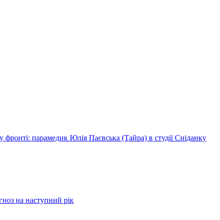
 фронті: парамедик Юлія Паєвська (Тайра) в студії Сніданку
огноз на наступний рік