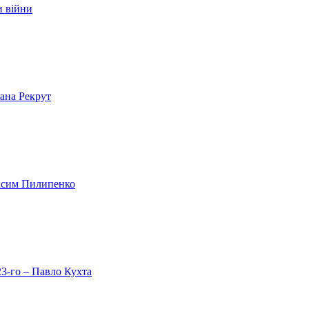
и війни
лана Рекрут
аксим Пилипенко
23-го – Павло Кухта