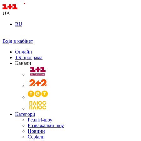
UA
RU
Вхід в кабінет
Онлайн
ТБ програма
Канали
Категорії
Реаліті-шоу
Розважальні шоу
Новини
Серіали