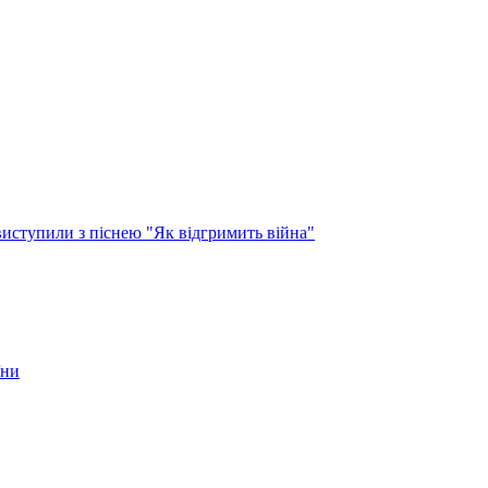
виступили з піснею "Як відгримить війна"
їни