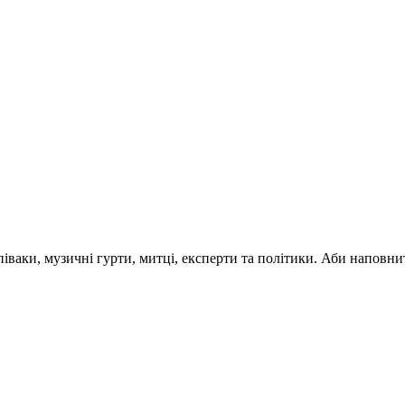
 співаки, музичні гурти, митці, експерти та політики. Аби напо