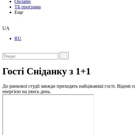
Онлайн
ТБ програма
Еще
UA
RU
Гості Сніданку з 1+1
До ранкової студії завжди приходять найцікавіші гості. Відомі
енергією на увесь день.