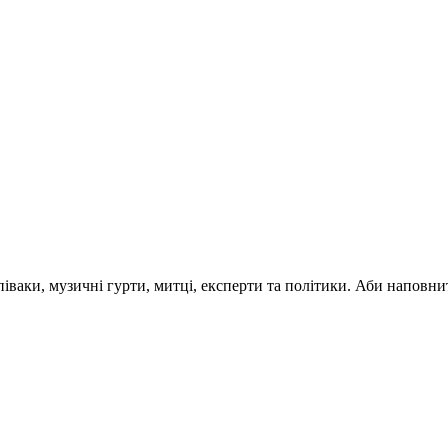
 співаки, музичні гурти, митці, експерти та політики. Аби напо