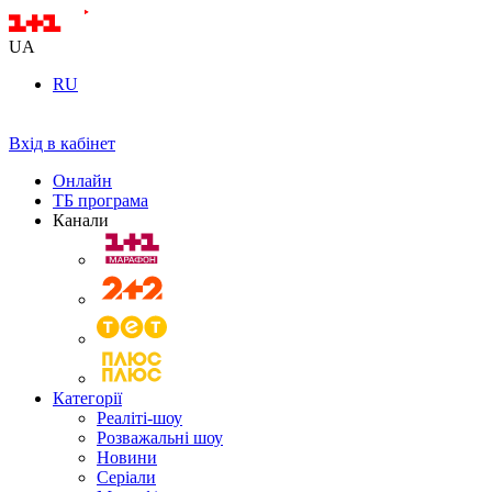
UA
RU
Вхід в кабінет
Онлайн
ТБ програма
Канали
Категорії
Реаліті-шоу
Розважальні шоу
Новини
Серіали