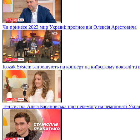
Чи принесе 2023 мир Україні: прогноз від Олексія Арестовича
Kozak System запрошують на концерт на київському вокзалі та 
Тенісистка Аліса Барановська про перемогу на чемпіонаті Укра