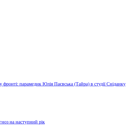
 фронті: парамедик Юлія Паєвська (Тайра) в студії Сніданку
огноз на наступний рік