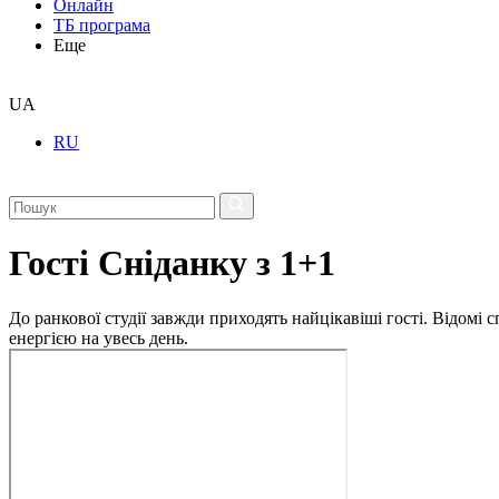
Онлайн
ТБ програма
Еще
UA
RU
Гості Сніданку з 1+1
До ранкової студії завжди приходять найцікавіші гості. Відомі
енергією на увесь день.