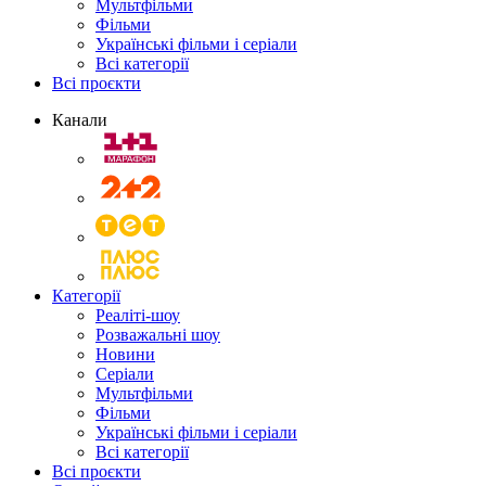
Мультфільми
Фільми
Українські фільми і серіали
Всі категорії
Всі проєкти
Канали
Категорії
Реаліті-шоу
Розважальні шоу
Новини
Серіали
Мультфільми
Фільми
Українські фільми і серіали
Всі категорії
Всі проєкти