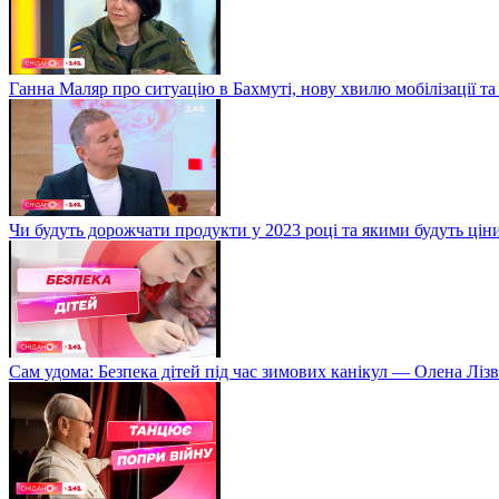
Ганна Маляр про ситуацію в Бахмуті, нову хвилю мобілізації та
Чи будуть дорожчати продукти у 2023 році та якими будуть ці
Сам удома: Безпека дітей під час зимових канікул — Олена Лізв