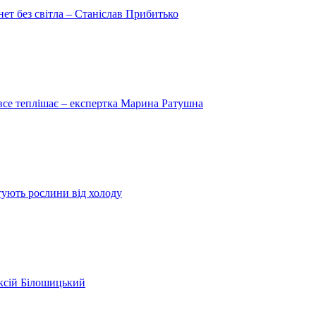
рнет без світла – Станіслав Прибитько
 все теплішає – експертка Марина Ратушна
ятують рослини від холоду
ексій Білошицький