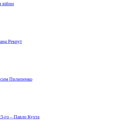
и війни
лана Рекрут
аксим Пилипенко
23-го – Павло Кухта