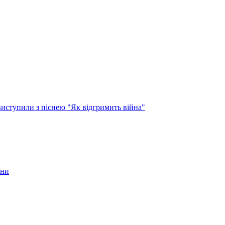
виступили з піснею "Як відгримить війна"
їни