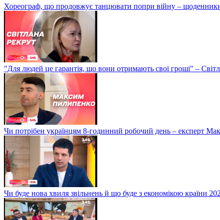
Хореограф, що продовжує танцювати попри війну – щоденник
"Для людей це гарантія, що вони отримають свої гроші" – Світ
Чи потрібен українцям 8-годинний робочий день – експерт М
Чи буде нова хвиля звільнень й що буде з економікою країни 20