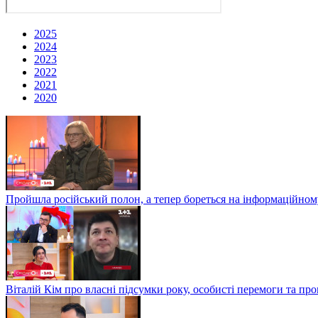
2025
2024
2023
2022
2021
2020
Пройшла російський полон, а тепер бореться на інформаційному
Віталій Кім про власні підсумки року, особисті перемоги та пр