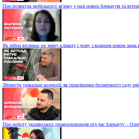
Про розвиток мобільного зв'язку у разі нових блекаутів та інте
Як війна впливає на зміну клімату і чому з кожним роком зима
Зберегти унікальні колекції: як працівники ботанічного саду р
Про роботу українських правоохоронців під час блекауту – Ол