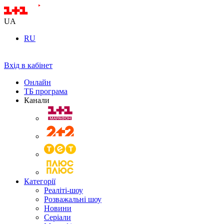
UA
RU
Вхід в кабінет
Онлайн
ТБ програма
Канали
Категорії
Реаліті-шоу
Розважальні шоу
Новини
Серіали