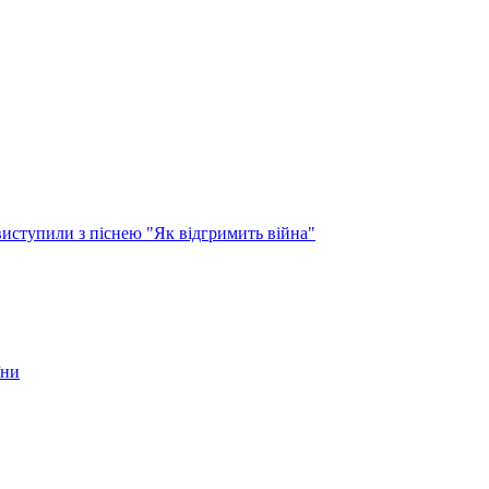
виступили з піснею "Як відгримить війна"
їни