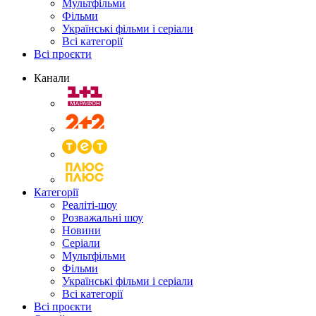
Мультфільми
Фільми
Українські фільми і серіали
Всі категорії
Всі проєкти
Канали
Категорії
Реаліті-шоу
Розважальні шоу
Новини
Серіали
Мультфільми
Фільми
Українські фільми і серіали
Всі категорії
Всі проєкти