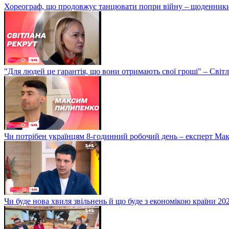
Хореограф, що продовжує танцювати попри війну – щоденник
"Для людей це гарантія, що вони отримають свої гроші" – Світ
Чи потрібен українцям 8-годинний робочий день – експерт М
Чи буде нова хвиля звільнень й що буде з економікою країни 20