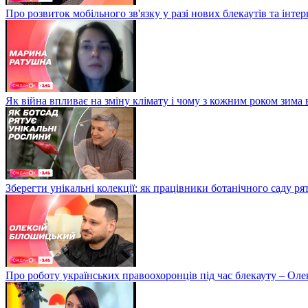
Про розвиток мобільного зв'язку у разі нових блекаутів та інте
Як війна впливає на зміну клімату і чому з кожним роком зима
Зберегти унікальні колекції: як працівники ботанічного саду р
Про роботу українських правоохоронців під час блекауту – Ол