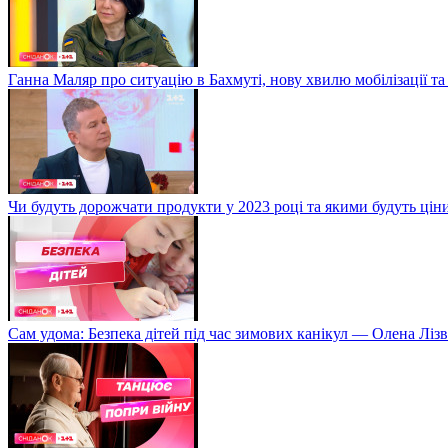
Ганна Маляр про ситуацію в Бахмуті, нову хвилю мобілізації та
Чи будуть дорожчати продукти у 2023 році та якими будуть ці
Сам удома: Безпека дітей під час зимових канікул — Олена Лізв