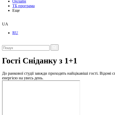
Онлайн
ТБ програма
Еще
UA
RU
Гості Сніданку з 1+1
До ранкової студії завжди приходять найцікавіші гості. Відомі
енергією на увесь день.