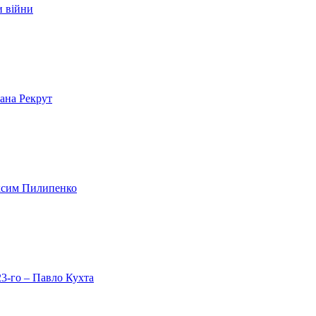
и війни
лана Рекрут
аксим Пилипенко
23-го – Павло Кухта