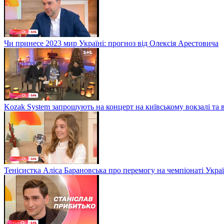
Чи принесе 2023 мир Україні: прогноз від Олексія Арестовича
Kozak System запрошують на концерт на київському вокзалі та 
Тенісистка Аліса Барановська про перемогу на чемпіонаті Укра