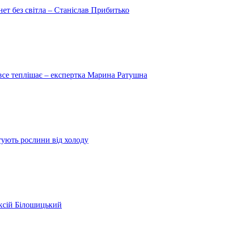
рнет без світла – Станіслав Прибитько
 все теплішає – експертка Марина Ратушна
ятують рослини від холоду
ексій Білошицький