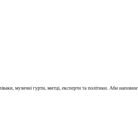
 співаки, музичні гурти, митці, експерти та політики. Аби напо