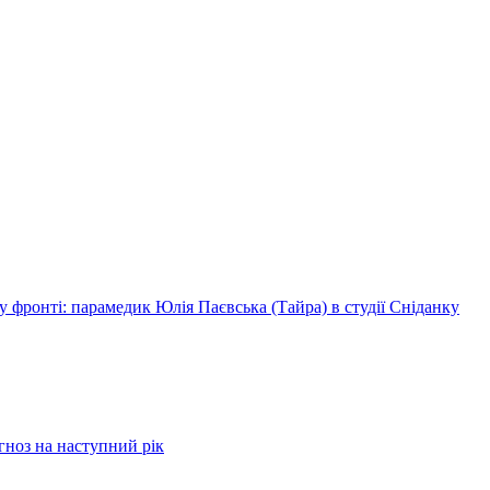
 фронті: парамедик Юлія Паєвська (Тайра) в студії Сніданку
огноз на наступний рік