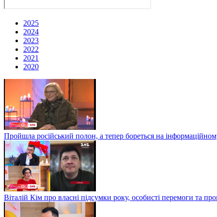
2025
2024
2023
2022
2021
2020
Пройшла російський полон, а тепер бореться на інформаційному
Віталій Кім про власні підсумки року, особисті перемоги та пр