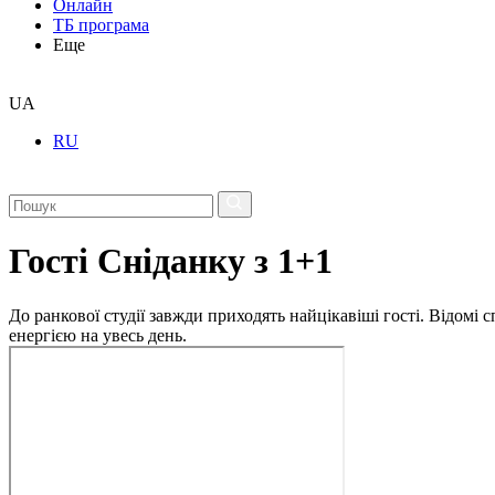
Онлайн
ТБ програма
Еще
UA
RU
Гості Сніданку з 1+1
До ранкової студії завжди приходять найцікавіші гості. Відомі
енергією на увесь день.