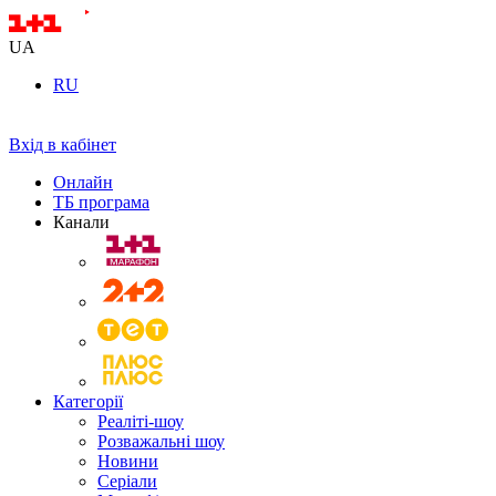
UA
RU
Вхід в кабінет
Онлайн
ТБ програма
Канали
Категорії
Реаліті-шоу
Розважальні шоу
Новини
Серіали