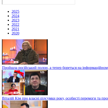
2025
2024
2023
2022
2021
2020
Пройшла російський полон, а тепер бореться на інформаційному
Віталій Кім про власні підсумки року, особисті перемоги та пр