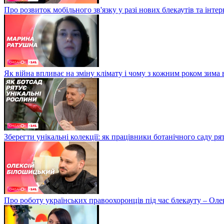
Про розвиток мобільного зв'язку у разі нових блекаутів та інте
Як війна впливає на зміну клімату і чому з кожним роком зима
Зберегти унікальні колекції: як працівники ботанічного саду р
Про роботу українських правоохоронців під час блекауту – Ол