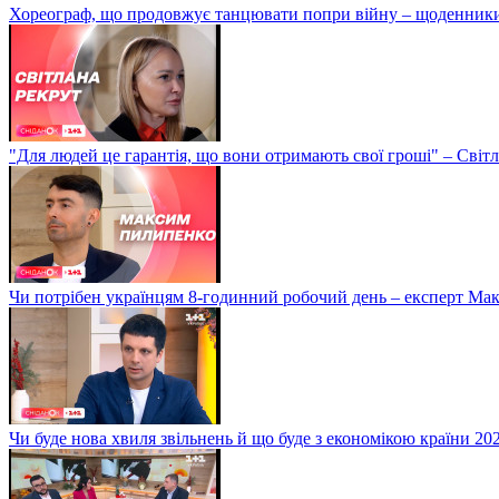
Хореограф, що продовжує танцювати попри війну – щоденник
"Для людей це гарантія, що вони отримають свої гроші" – Світ
Чи потрібен українцям 8-годинний робочий день – експерт М
Чи буде нова хвиля звільнень й що буде з економікою країни 20