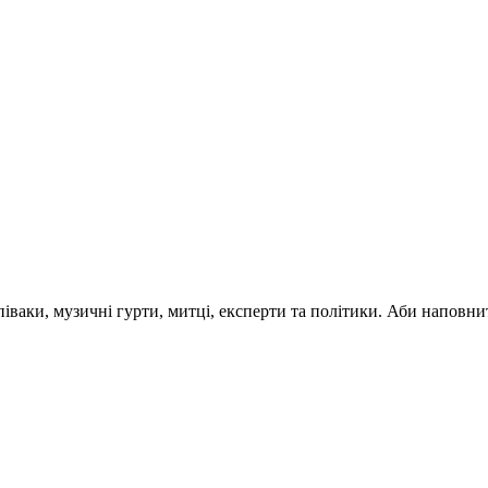
 співаки, музичні гурти, митці, експерти та політики. Аби напо