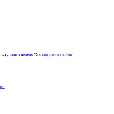
виступили з піснею "Як відгримить війна"
їни