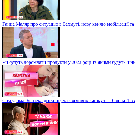
Ганна Маляр про ситуацію в Бахмуті, нову хвилю мобілізації та
Чи будуть дорожчати продукти у 2023 році та якими будуть ці
Сам удома: Безпека дітей під час зимових канікул — Олена Лізв