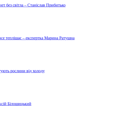
рнет без світла – Станіслав Прибитько
 все теплішає – експертка Марина Ратушна
ятують рослини від холоду
ексій Білошицький