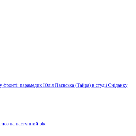
 фронті: парамедик Юлія Паєвська (Тайра) в студії Сніданку
огноз на наступний рік