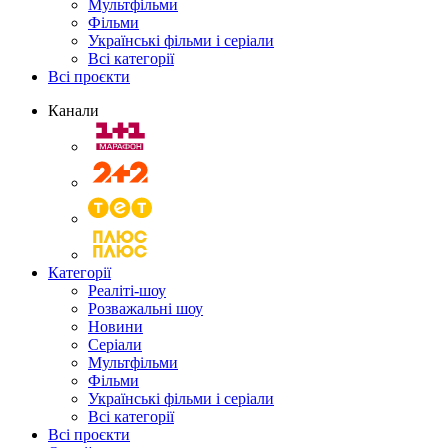
Мультфільми
Фільми
Українські фільми і серіали
Всі категорії
Всі проєкти
Канали
Категорії
Реаліті-шоу
Розважальні шоу
Новини
Серіали
Мультфільми
Фільми
Українські фільми і серіали
Всі категорії
Всі проєкти