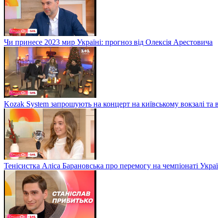
Чи принесе 2023 мир Україні: прогноз від Олексія Арестовича
Kozak System запрошують на концерт на київському вокзалі та 
Тенісистка Аліса Барановська про перемогу на чемпіонаті Укра