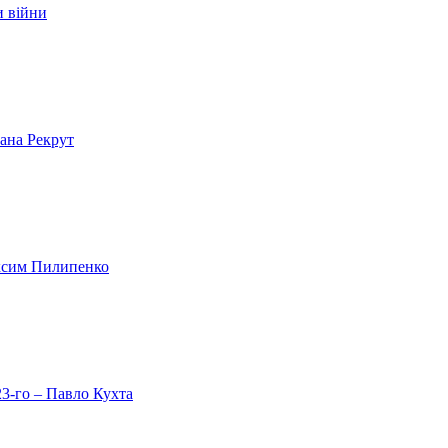
и війни
лана Рекрут
аксим Пилипенко
23-го – Павло Кухта