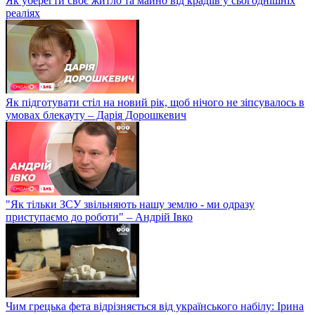
Як уберегти своє житло та майно від крадіїв у сьогоднішніх
реаліях
Як підготувати стіл на новий рік, щоб нічого не зіпсувалось в
умовах блекауту – Дарія Дорошкевич
"Як тільки ЗСУ звільняють нашу землю - ми одразу
приступаємо до роботи" – Андрій Івко
Чим грецька фета відрізняється від українського набілу: Ірина