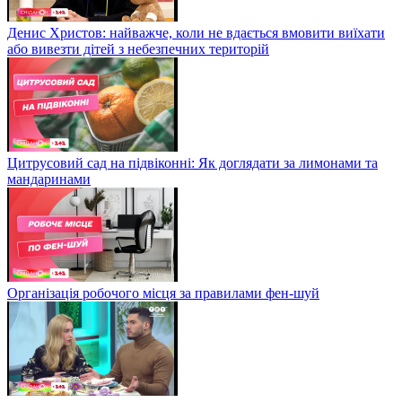
Денис Христов: найважче, коли не вдається вмовити виїхати
або вивезти дітей з небезпечних територій
Цитрусовий сад на підвіконні: Як доглядати за лимонами та
мандаринами
Організація робочого місця за правилами фен-шуй