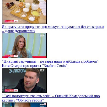
Як вратувати продукти, що можуть зіпсуватися без електрики
– Дарія Дорошкевич
“Цивільні заручники – це зараз наша найбільша проблема”:
Катя Осадча про проєкт "Знайти Своїх"
"Самі волонтери грають себе" – Олексій Комаровський про
картину "Область героїв"