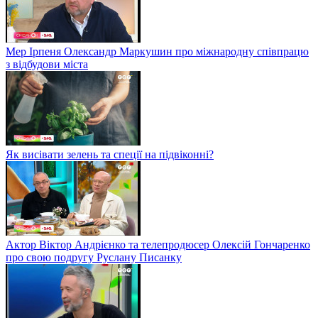
Мер Ірпеня Олександр Маркушин про міжнародну співпрацю
з відбудови міста
Як висівати зелень та спеції на підвіконні?
Актор Віктор Андрієнко та телепродюсер Олексій Гончаренко
про свою подругу Руслану Писанку