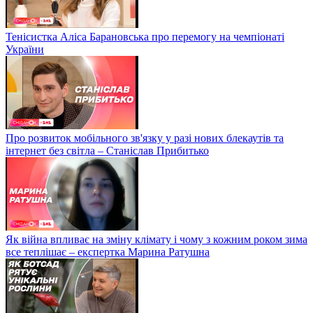
Тенісистка Аліса Барановська про перемогу на чемпіонаті
України
Про розвиток мобільного зв'язку у разі нових блекаутів та
інтернет без світла – Станіслав Прибитько
Як війна впливає на зміну клімату і чому з кожним роком зима
все теплішає – експертка Марина Ратушна