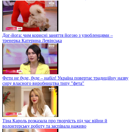
Дог-йога: чим корисні заняття йогою з улюбленцями –
тренерка Катерина Левінська
Фети не буде, буде – набіл! Україна повертає традиційну назву
сиру власного виробництва типу "фета"
Тіна Кароль розказала про творчість під час війни й
волонтерську роботу та заспівала наживо