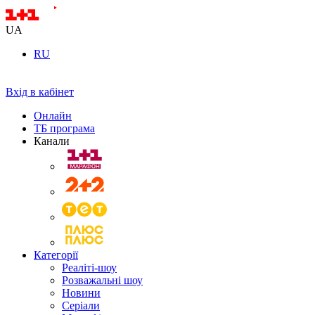
UA
RU
Вхід в кабінет
Онлайн
ТБ програма
Канали
Категорії
Реаліті-шоу
Розважальні шоу
Новини
Серіали