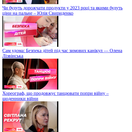
Чи будуть дорожчати продукти у 2023 році та якими будуть
ціни на пальне – Юлія Свириденко
Сам удома: Безпека дітей під час зимових канікул — Олена
Лізвінська
Хореограф, що продовжує танцювати попри війну –
щоденники війни