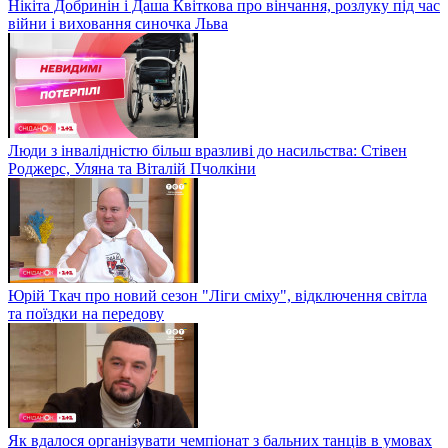
Нікіта Добринін і Даша Квіткова про вінчання, розлуку під час
війни і виховання синочка Льва
Люди з інвалідністю більш вразливі до насильства: Стівен
Роджерс, Уляна та Віталій Пчолкіни
Юрій Ткач про новий сезон "Ліги сміху", відключення світла
та поїздки на передову
Як вдалося організувати чемпіонат з бальних танців в умовах