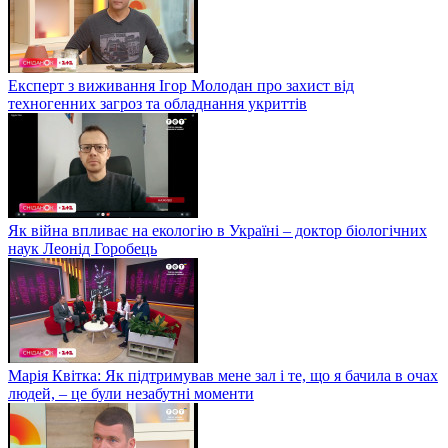
Експерт з виживання Ігор Молодан про захист від
техногенних загроз та обладнання укриттів
Як війна впливає на екологію в Україні – доктор біологічних
наук Леонід Горобець
Марія Квітка: Як підтримував мене зал і те, що я бачила в очах
людей, – це були незабутні моменти