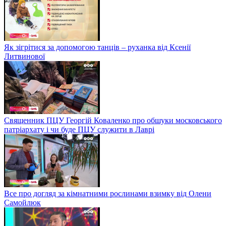
Як зігрітися за допомогою танців – руханка від Ксенії
Литвинової
Священник ПЦУ Георгій Коваленко про обшуки московського
патріархату і чи буде ПЦУ служити в Лаврі
Все про догляд за кімнатними рослинами взимку від Олени
Самойлюк