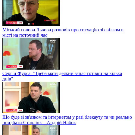
Міський голова Львова розповів про ситуацію зі світлом в
місті на поточний час
Сергій Фурса: "Треба мати деякий запас готівки на кілька
днів"
Що буде зі зв'язком та інтернетом у разі блекауту та чи реально
придбати Старлінк – Андрій Набок