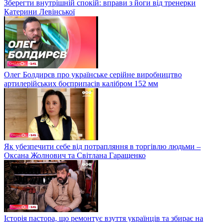
Зберегти внутрішній спокій: вправи з йоги від тренерки
Катерини Левінської
Олег Болдирєв про українське серійне виробництво
артилерійських боєприпасів калібром 152 мм
Як убезпечити себе від потрапляння в торгівлю людьми –
Оксана Жолнович та Світлана Гаращенко
Історія пастора, що ремонтує взуття українців та збирає на