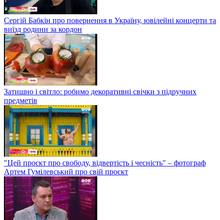
Сергій Бабкін про повернення в Україну, ювілейні концерти та
виїзд родини за кордон
Затишно і світло: робимо декоративні свічки з підручних
предметів
"Цей проєкт про свободу, відвертість і чесність" – фотограф
Артем Гумілевський про свій проєкт