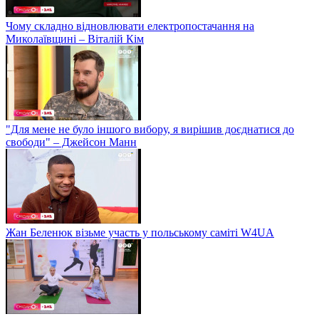
Чому складно відновлювати електропостачання на
Миколаївщині – Віталій Кім
"Для мене не було іншого вибору, я вирішив доєднатися до
свободи" – Джейсон Манн
Жан Беленюк візьме участь у польському саміті W4UA