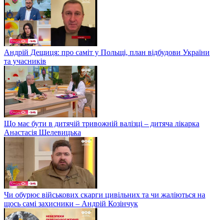
Андрій Дещиця: про саміт у Польщі, план відбудови України
та учасників
Що має бути в дитячій тривожній валізці – дитяча лікарка
Анастасія Шелевицька
Чи обурює військових скарги цивільних та чи жаліються на
щось самі захисники – Андрій Козінчук