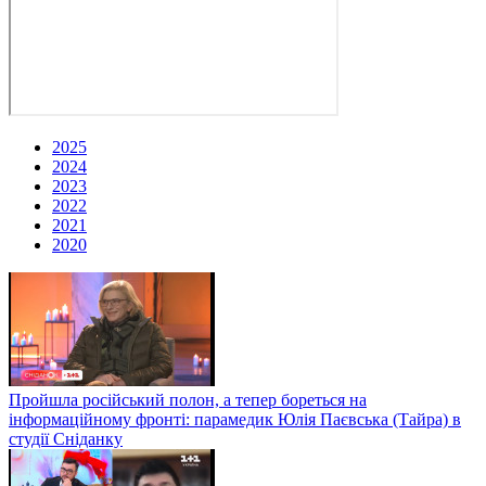
2025
2024
2023
2022
2021
2020
Пройшла російський полон, а тепер бореться на
інформаційному фронті: парамедик Юлія Паєвська (Тайра) в
студії Сніданку