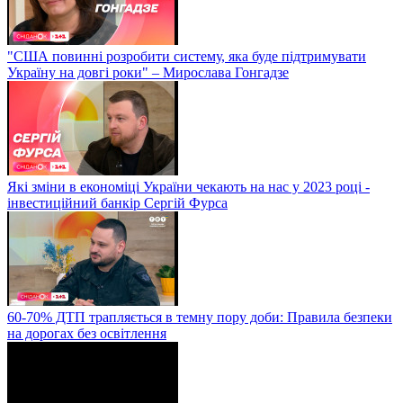
"США повинні розробити систему, яка буде підтримувати
Україну на довгі роки" – Мирослава Гонгадзе
Які зміни в економіці України чекають на нас у 2023 році -
інвестиційний банкір Сергій Фурса
60-70% ДТП трапляється в темну пору доби: Правила безпеки
на дорогах без освітлення