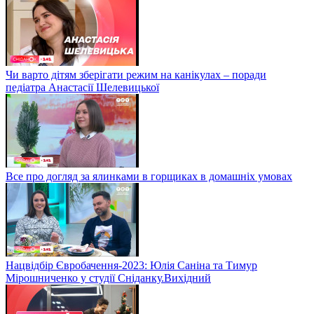
Чи варто дітям зберігати режим на канікулах – поради
педіатра Анастасії Шелевицької
Все про догляд за ялинками в горщиках в домашніх умовах
Нацвідбір Євробачення-2023: Юлія Саніна та Тимур
Мірошниченко у студії Сніданку.Вихідний