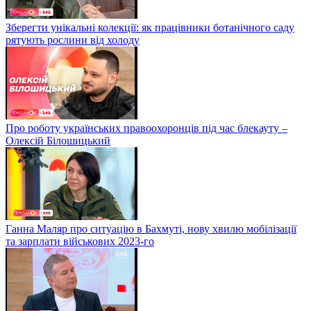
Зберегти унікальні колекції: як працівники ботанічного саду
рятують рослини від холоду
Про роботу українських правоохоронців під час блекауту –
Олексій Білошицький
Ганна Маляр про ситуацію в Бахмуті, нову хвилю мобілізації
та зарплати військових 2023-го