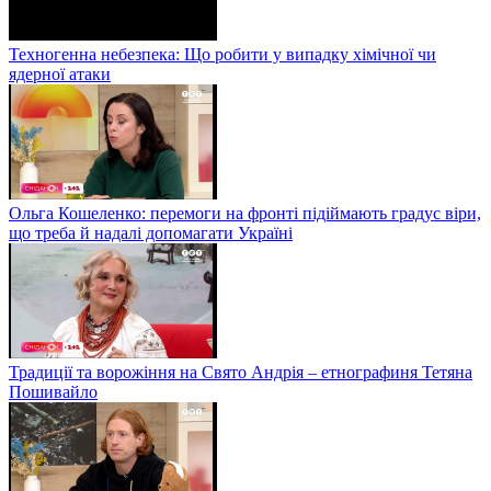
Техногенна небезпека: Що робити у випадку хімічної чи
ядерної атаки
Ольга Кошеленко: перемоги на фронті підіймають градус віри,
що треба й надалі допомагати Україні
Традиції та ворожіння на Свято Андрія – етнографиня Тетяна
Пошивайло