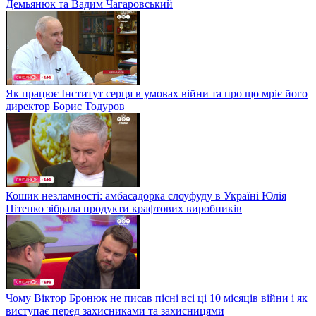
Демьянюк та Вадим Чагаровський
Як працює Інститут серця в умовах війни та про що мріє його
директор Борис Тодуров
Кошик незламності: амбасадорка слоуфуду в Україні Юлія
Пітенко зібрала продукти крафтових виробників
Чому Віктор Бронюк не писав пісні всі ці 10 місяців війни і як
виступає перед захисниками та захисницями