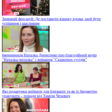
Зимовий фен-шуй: Де поставити ялинку вдома, щоб бути
успішним і щасливим
Іменинниця Наталка Денисенко про благодійний вечір
"Наталка-читалка" і знімання "Скажених сусідів"
Які подарунки вибрати для близьких та як їх бюджетно
упакувати – поради від Таміли Чехович