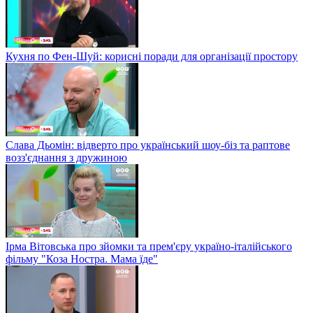
Кухня по Фен-Шуй: корисні поради для організації простору
Слава Дьомін: відверто про український шоу-біз та раптове
возз'єднання з дружиною
Ірма Вітовська про зйомки та прем'єру україно-італійського
фільму "Коза Ностра. Мама їде"