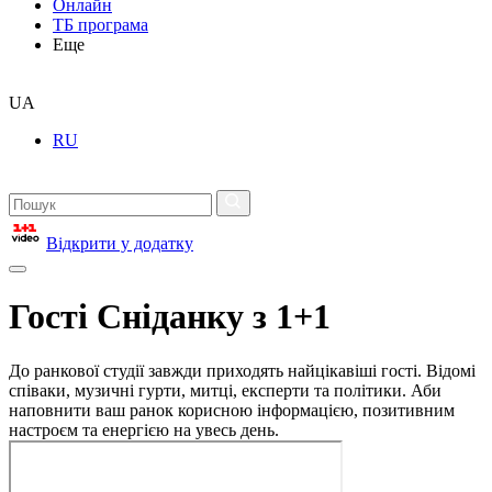
Онлайн
ТБ програма
Еще
UA
RU
Відкрити у додатку
Гості Сніданку з 1+1
До ранкової студії завжди приходять найцікавіші гості. Відомі
співаки, музичні гурти, митці, експерти та політики. Аби
наповнити ваш ранок корисною інформацією, позитивним
настроєм та енергією на увесь день.