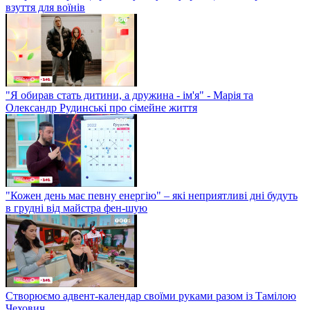
взуття для воїнів
"Я обирав стать дитини, а дружина - ім'я" - Марія та
Олександр Рудинські про сімейне життя
"Кожен день має певну енергію" – які неприятливі дні будуть
в грудні від майстра фен-шую
Створюємо адвент-календар своїми руками разом із Тамілою
Чехович