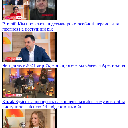
Віталій Кім про власні підсумки року, особисті перемоги та
прогноз на наступний рік
Чи принесе 2023 мир Україні: прогноз від Олексія Арестовича
Kozak System запрошують на концерт на київському вокзалі та
виступили з піснею "Як відгримить війна"