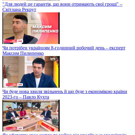
"Для людей це гарантія, що вони отримають свої гроші" –
Світлана Рекрут
Чи потрібен українцям 8-годинний робочий день – експерт
Максим Пилипенко
Чи буде нова хвиля звільнень й що буде з економікою країни
2023-го – Павло Кухта