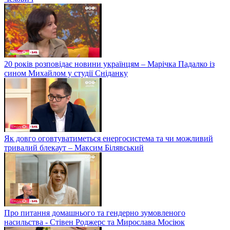
20 років розповідає новини українцям – Марічка Падалко із
сином Михайлом у студії Сніданку
Як довго оговтуватиметься енергосистема та чи можливий
тривалий блекаут – Максим Білявський
Про питання домашнього та гендерно зумовленого
насильства - Стівен Роджерс та Мирослава Мосіюк