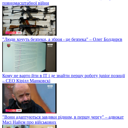
повномасштабної війни
"Люди хочуть безпеки, а зброя - це безпека" – Олег Болдирєв
Кому не варто йти в IT і де знайти першу роботу junior позиції
– СЕО Кірілл Манковскі
"Вони адаптуються завдяки рідним, в першу чергу" – адвокат
Масі Найєм про військових