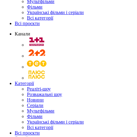
Мультфільми
Фільми
Українські фільми і серіали
Всі категорії
Всі проєкти
Канали
Категорії
Реаліті-шоу
Розважальні шоу
Новини
Серіали
Мультфільми
Фільми
Українські фільми і серіали
Всі категорії
Всі проєкти