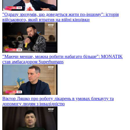
"Одразу зрозумів, що доведеться жити по-іншому": історія
військового, який втратив на війні кінцівки
"Маючи менше, можна робити набагато більше": MONATIK
став амбасадором Superhumans
Віктор Ляшко про роботу лікарень в умовах блекауту та
допомогу людям з інвалідністю