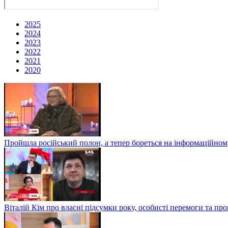
2025
2024
2023
2022
2021
2020
Пройшла російський полон, а тепер бореться на інформаційному
Віталій Кім про власні підсумки року, особисті перемоги та пр