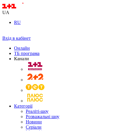
UA
RU
Вхід в кабінет
Онлайн
ТБ програма
Канали
Категорії
Реаліті-шоу
Розважальні шоу
Новини
Серіали