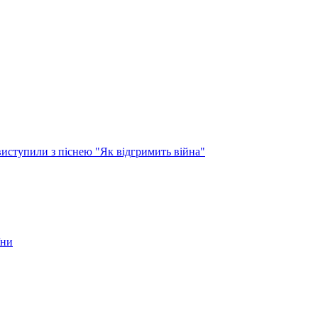
виступили з піснею "Як відгримить війна"
їни