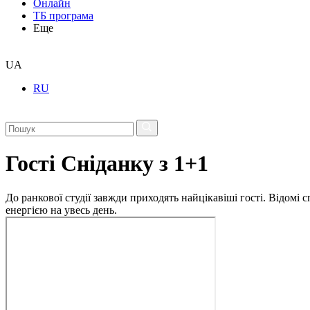
Онлайн
ТБ програма
Еще
UA
RU
Гості Сніданку з 1+1
До ранкової студії завжди приходять найцікавіші гості. Відомі
енергією на увесь день.