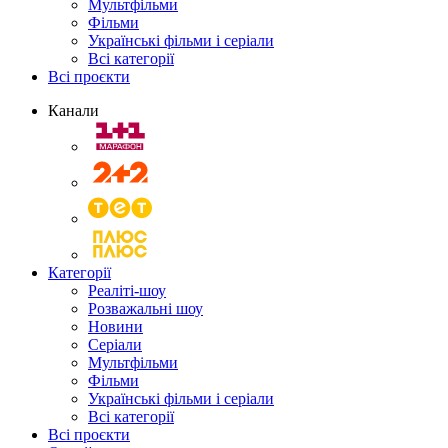
Мультфільми
Фільми
Українські фільми і серіали
Всі категорії
Всі проєкти
Канали
Категорії
Реаліті-шоу
Розважальні шоу
Новини
Серіали
Мультфільми
Фільми
Українські фільми і серіали
Всі категорії
Всі проєкти