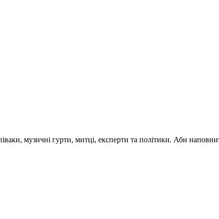
 співаки, музичні гурти, митці, експерти та політики. Аби напо