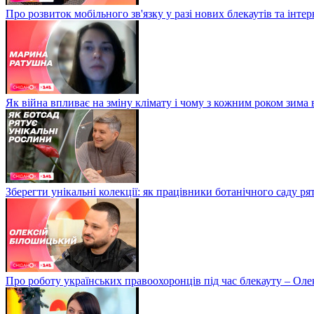
Про розвиток мобільного зв'язку у разі нових блекаутів та інте
Як війна впливає на зміну клімату і чому з кожним роком зима
Зберегти унікальні колекції: як працівники ботанічного саду р
Про роботу українських правоохоронців під час блекауту – Ол