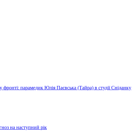
 фронті: парамедик Юлія Паєвська (Тайра) в студії Сніданку
огноз на наступний рік