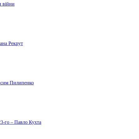
и війни
лана Рекрут
аксим Пилипенко
23-го – Павло Кухта