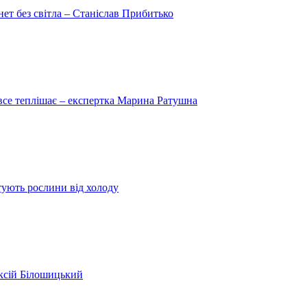
рнет без світла – Станіслав Прибитько
 все теплішає – експертка Марина Ратушна
ятують рослини від холоду
ексій Білошицький