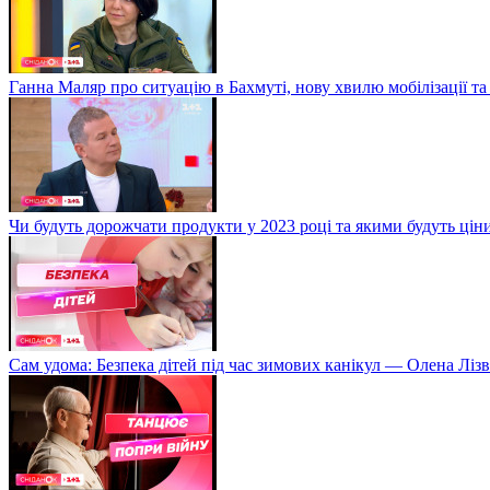
Ганна Маляр про ситуацію в Бахмуті, нову хвилю мобілізації та
Чи будуть дорожчати продукти у 2023 році та якими будуть ці
Сам удома: Безпека дітей під час зимових канікул — Олена Лізв