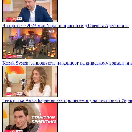
Чи принесе 2023 мир Україні: прогноз від Олексія Арестовича
Kozak System запрошують на концерт на київському вокзалі та 
Тенісистка Аліса Барановська про перемогу на чемпіонаті Укра