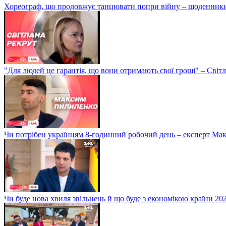
Хореограф, що продовжує танцювати попри війну – щоденник
"Для людей це гарантія, що вони отримають свої гроші" – Світ
Чи потрібен українцям 8-годинний робочий день – експерт М
Чи буде нова хвиля звільнень й що буде з економікою країни 20