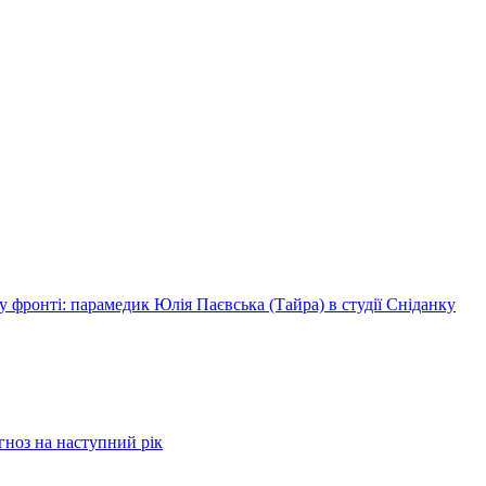
 фронті: парамедик Юлія Паєвська (Тайра) в студії Сніданку
огноз на наступний рік