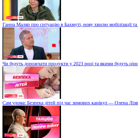
Ганна Маляр про ситуацію в Бахмуті, нову хвилю мобілізації та
Чи будуть дорожчати продукти у 2023 році та якими будуть ці
Сам удома: Безпека дітей під час зимових канікул — Олена Лізв