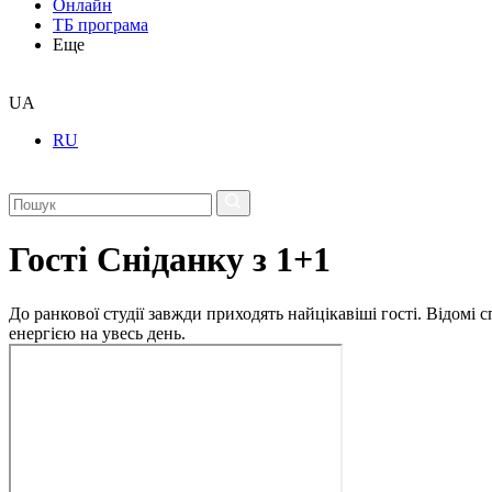
Онлайн
ТБ програма
Еще
UA
RU
Гості Сніданку з 1+1
До ранкової студії завжди приходять найцікавіші гості. Відомі
енергією на увесь день.