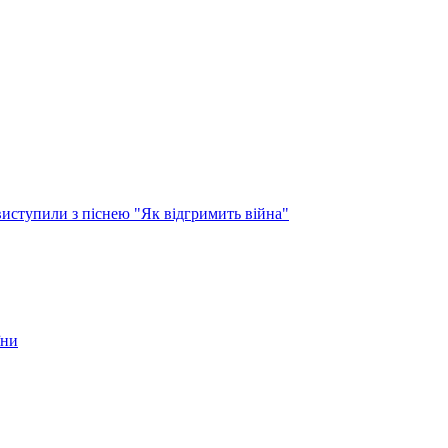
виступили з піснею "Як відгримить війна"
їни