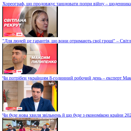
Хореограф, що продовжує танцювати попри війну – щоденник
"Для людей це гарантія, що вони отримають свої гроші" – Світ
Чи потрібен українцям 8-годинний робочий день – експерт М
Чи буде нова хвиля звільнень й що буде з економікою країни 20