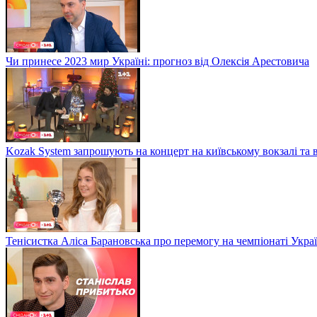
Чи принесе 2023 мир Україні: прогноз від Олексія Арестовича
Kozak System запрошують на концерт на київському вокзалі та 
Тенісистка Аліса Барановська про перемогу на чемпіонаті Укра