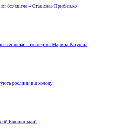
рнет без світла – Станіслав Прибитько
 все теплішає – експертка Марина Ратушна
ятують рослини від холоду
ексій Білошицький