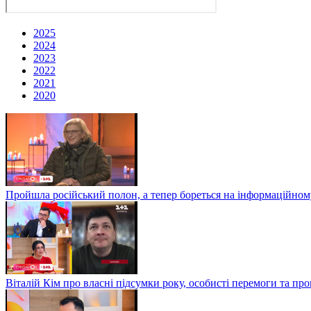
2025
2024
2023
2022
2021
2020
Пройшла російський полон, а тепер бореться на інформаційному
Віталій Кім про власні підсумки року, особисті перемоги та пр