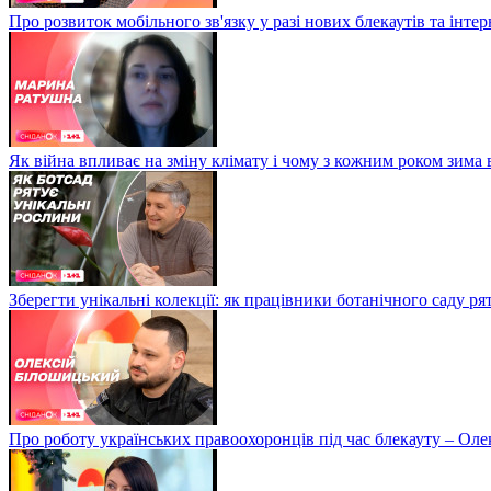
Про розвиток мобільного зв'язку у разі нових блекаутів та інте
Як війна впливає на зміну клімату і чому з кожним роком зима
Зберегти унікальні колекції: як працівники ботанічного саду р
Про роботу українських правоохоронців під час блекауту – Ол