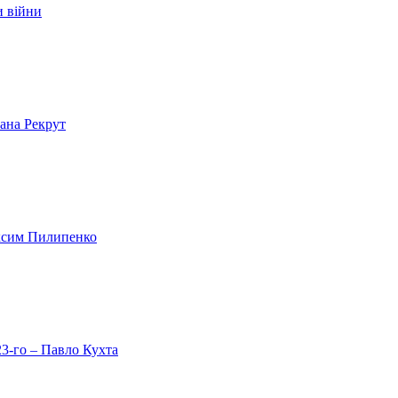
и війни
лана Рекрут
аксим Пилипенко
23-го – Павло Кухта