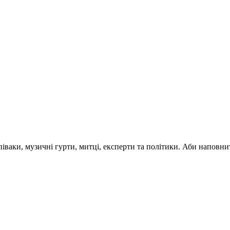
 співаки, музичні гурти, митці, експерти та політики. Аби напо