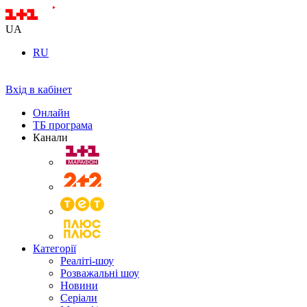
UA
RU
Вхід в кабінет
Онлайн
ТБ програма
Канали
Категорії
Реаліті-шоу
Розважальні шоу
Новини
Серіали