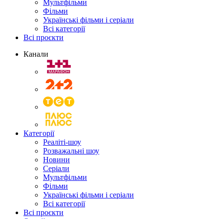
Мультфільми
Фільми
Українські фільми і серіали
Всі категорії
Всі проєкти
Канали
Категорії
Реаліті-шоу
Розважальні шоу
Новини
Серіали
Мультфільми
Фільми
Українські фільми і серіали
Всі категорії
Всі проєкти