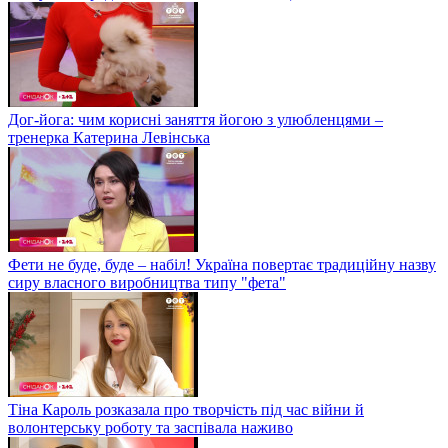
Дог-йога: чим корисні заняття йогою з улюбленцями –
тренерка Катерина Левінська
Фети не буде, буде – набіл! Україна повертає традиційну назву
сиру власного виробництва типу "фета"
Тіна Кароль розказала про творчість під час війни й
волонтерську роботу та заспівала наживо