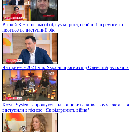
Віталій Кім про власні підсумки року, особисті перемоги та
прогноз на наступний рік
Чи принесе 2023 мир Україні: прогноз від Олексія Арестовича
Kozak System запрошують на концерт на київському вокзалі та
виступили з піснею "Як відгримить війна"