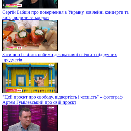
Сергій Бабкін про повернення в Україну, ювілейні концерти та
виїзд родини за кордон
Затишно і світло: робимо декоративні свічки з підручних
предметів
"Цей проєкт про свободу, відвертість і чесність" – фотограф
Артем Гумілевський про свій проєкт