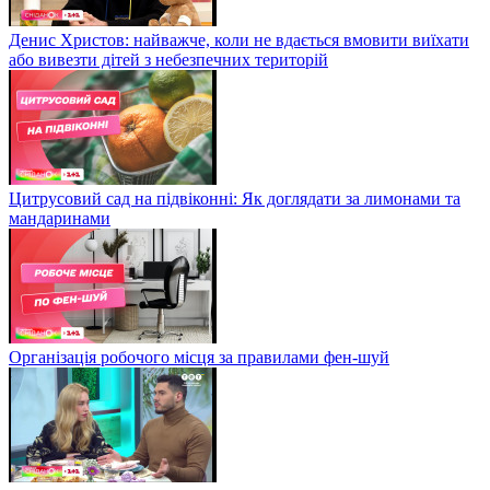
Денис Христов: найважче, коли не вдається вмовити виїхати
або вивезти дітей з небезпечних територій
Цитрусовий сад на підвіконні: Як доглядати за лимонами та
мандаринами
Організація робочого місця за правилами фен-шуй