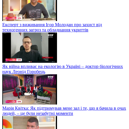
Експерт з виживання Ігор Молодан про захист від
техногенних загроз та обладнання укриттів
Як війна впливає на екологію в Україні – доктор біологічних
наук Леонід Горобець
Марія Квітка: Як підтримував мене зал і те, що я бачила в очах
людей, – це були незабутні моменти