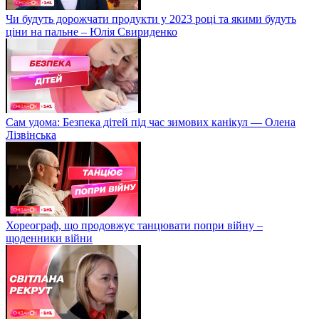
Чи будуть дорожчати продукти у 2023 році та якими будуть
ціни на пальне – Юлія Свириденко
Сам удома: Безпека дітей під час зимових канікул — Олена
Лізвінська
Хореограф, що продовжує танцювати попри війну –
щоденники війни