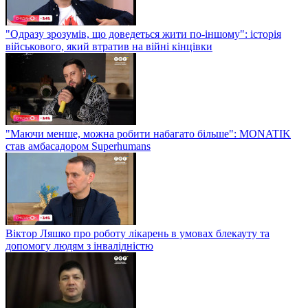
"Одразу зрозумів, що доведеться жити по-іншому": історія
військового, який втратив на війні кінцівки
"Маючи менше, можна робити набагато більше": MONATIK
став амбасадором Superhumans
Віктор Ляшко про роботу лікарень в умовах блекауту та
допомогу людям з інвалідністю