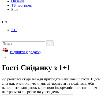
Онлайн
ТБ програма
Еще
UA
RU
Відкрити у додатку
Гості Сніданку з 1+1
До ранкової студії завжди приходять найцікавіші гості. Відомі
співаки, музичні гурти, митці, експерти та політики. Аби
наповнити ваш ранок корисною інформацією, позитивним
настроєм та енергією на увесь день.