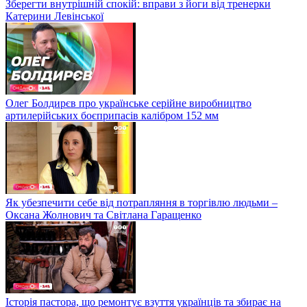
Зберегти внутрішній спокій: вправи з йоги від тренерки
Катерини Левінської
Олег Болдирєв про українське серійне виробництво
артилерійських боєприпасів калібром 152 мм
Як убезпечити себе від потрапляння в торгівлю людьми –
Оксана Жолнович та Світлана Гаращенко
Історія пастора, що ремонтує взуття українців та збирає на