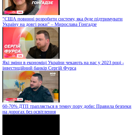
"США повинні розробити систему, яка буде підтримувати
Україну на довгі роки" – Мирослава Гонгадзе
Які зміни в економіці України чекають на нас у 2023 році -
інвестиційний банкір Сергій Фурса
60-70% ДТП трапляється в темну пору доби: Правила безпеки
на дорогах без освітлення