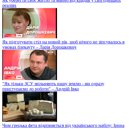
Як уберегти своє житло та майно від крадіїв у сьогоднішніх
реаліях
Як підготувати стіл на новий рік, щоб нічого не зіпсувалось в
умовах блекауту – Дарія Дорошкевич
"Як тільки ЗСУ звільняють нашу землю - ми одразу
приступаємо до роботи" – Андрій Івко
Чим грецька фета відрізняється від українського набілу: Ірина