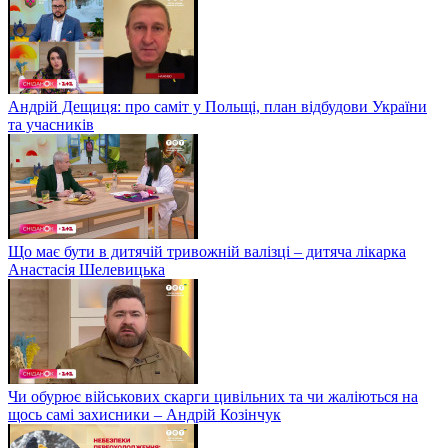
Андрій Дещиця: про саміт у Польщі, план відбудови України
та учасників
Що має бути в дитячій тривожній валізці – дитяча лікарка
Анастасія Шелевицька
Чи обурює військових скарги цивільних та чи жаліються на
щось самі захисники – Андрій Козінчук