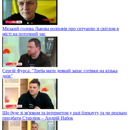
Міський голова Львова розповів про ситуацію зі світлом в
місті на поточний час
Сергій Фурса: "Треба мати деякий запас готівки на кілька
днів"
Що буде зі зв'язком та інтернетом у разі блекауту та чи реально
придбати Старлінк – Андрій Набок