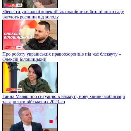
Зберегти унікальні колекції: як працівники ботанічного саду
рятують рослини від холоду
Про роботу українських правоохоронців під час блекауту –
Олексій Білошицький
Ганна Маляр про ситуацію в Бахмуті, нову хвилю мобілізації
та зарплати військових 2023-го