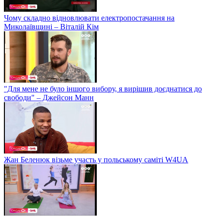
Чому складно відновлювати електропостачання на
Миколаївщині – Віталій Кім
"Для мене не було іншого вибору, я вирішив доєднатися до
свободи" – Джейсон Манн
Жан Беленюк візьме участь у польському саміті W4UA