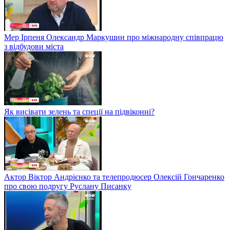
Мер Ірпеня Олександр Маркушин про міжнародну співпрацю
з відбудови міста
Як висівати зелень та спеції на підвіконні?
Актор Віктор Андрієнко та телепродюсер Олексій Гончаренко
про свою подругу Руслану Писанку