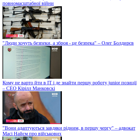
повномасштабної війни
"Люди хочуть безпеки, а зброя - це безпека" – Олег Болдирєв
Кому не варто йти в IT і де знайти першу роботу junior позиції
– СЕО Кірілл Манковскі
"Вони адаптуються завдяки рідним, в першу чергу" – адвокат
Масі Найєм про військових