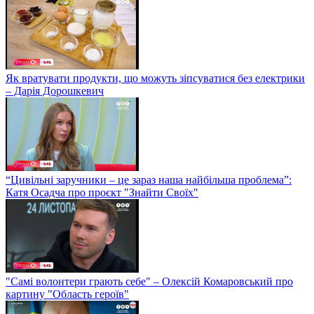
Як вратувати продукти, що можуть зіпсуватися без електрики
– Дарія Дорошкевич
“Цивільні заручники – це зараз наша найбільша проблема”:
Катя Осадча про проєкт "Знайти Своїх"
"Самі волонтери грають себе" – Олексій Комаровський про
картину "Область героїв"