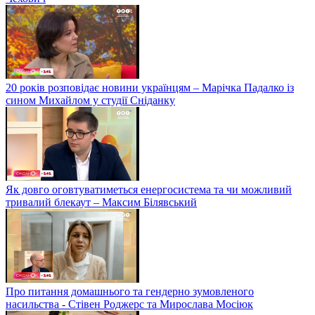
20 років розповідає новини українцям – Марічка Падалко із
сином Михайлом у студії Сніданку
Як довго оговтуватиметься енергосистема та чи можливий
тривалий блекаут – Максим Білявський
Про питання домашнього та гендерно зумовленого
насильства - Стівен Роджерс та Мирослава Мосіюк