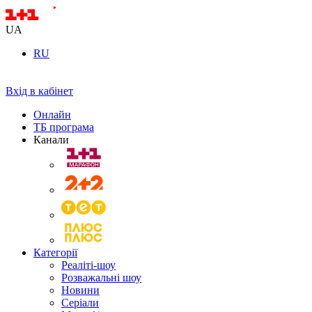
UA
RU
Вхід в кабінет
Онлайн
ТБ програма
Канали
Категорії
Реаліті-шоу
Розважальні шоу
Новини
Серіали