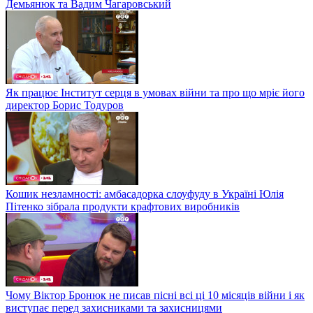
Демьянюк та Вадим Чагаровський
Як працює Інститут серця в умовах війни та про що мріє його
директор Борис Тодуров
Кошик незламності: амбасадорка слоуфуду в Україні Юлія
Пітенко зібрала продукти крафтових виробників
Чому Віктор Бронюк не писав пісні всі ці 10 місяців війни і як
виступає перед захисниками та захисницями