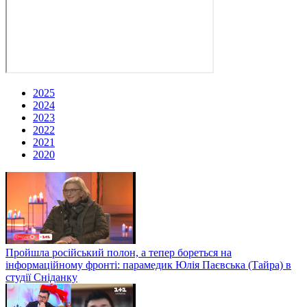
2025
2024
2023
2022
2021
2020
Пройшла російський полон, а тепер бореться на
інформаційному фронті: парамедик Юлія Паєвська (Тайра) в
студії Сніданку