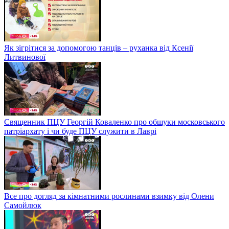
Як зігрітися за допомогою танців – руханка від Ксенії
Литвинової
Священник ПЦУ Георгій Коваленко про обшуки московського
патріархату і чи буде ПЦУ служити в Лаврі
Все про догляд за кімнатними рослинами взимку від Олени
Самойлюк