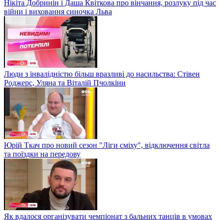
Нікіта Добринін і Даша Квіткова про вінчання, розлуку під час
війни і виховання синочка Льва
Люди з інвалідністю більш вразливі до насильства: Стівен
Роджерс, Уляна та Віталій Пчолкіни
Юрій Ткач про новий сезон "Ліги сміху", відключення світла
та поїздки на передову
Як вдалося організувати чемпіонат з бальних танців в умовах