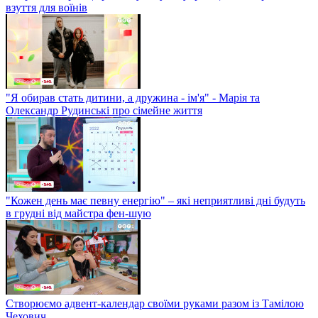
взуття для воїнів
"Я обирав стать дитини, а дружина - ім'я" - Марія та
Олександр Рудинські про сімейне життя
"Кожен день має певну енергію" – які неприятливі дні будуть
в грудні від майстра фен-шую
Створюємо адвент-календар своїми руками разом із Тамілою
Чехович