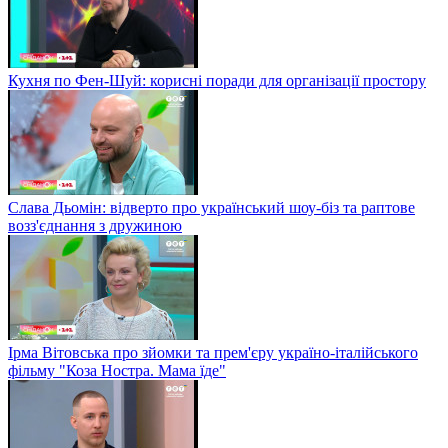
Кухня по Фен-Шуй: корисні поради для організації простору
Слава Дьомін: відверто про український шоу-біз та раптове
возз'єднання з дружиною
Ірма Вітовська про зйомки та прем'єру україно-італійського
фільму "Коза Ностра. Мама їде"