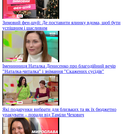
Зимовий фен-шуй: Де поставити ялинку вдома, щоб бути
успішним і щасливим
Іменинниця Наталка Денисенко про благодійний вечір
"Наталка-читалка" і знімання "Скажених сусідів"
Які подарунки вибрати для близьких та як їх бюджетно
упакувати – поради від Таміли Чехович