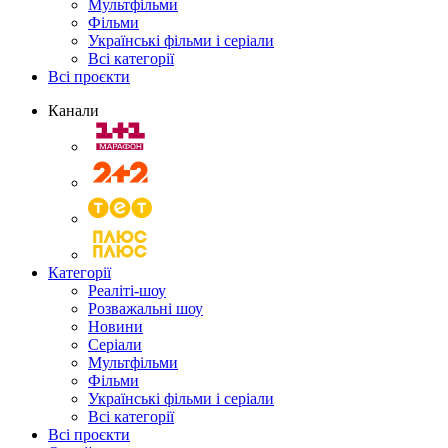
Мультфільми
Фільми
Українські фільми і серіали
Всі категорії
Всі проєкти
Канали
Категорії
Реаліті-шоу
Розважальні шоу
Новини
Серіали
Мультфільми
Фільми
Українські фільми і серіали
Всі категорії
Всі проєкти