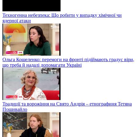
Техногенна небезпека: Що робити у випадку хімічної чи
ядерної атаки
Ольга Кошеленко: перемоги на фронті підіймають градус віри,
що треба й надалі допомагати Україні
Традиції та ворожіння на Свято Андрія – етнографиня Тетяна
Пошивайло