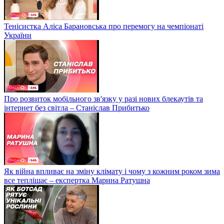
Тенісистка Аліса Барановська про перемогу на чемпіонаті
України
Про розвиток мобільного зв'язку у разі нових блекаутів та
інтернет без світла – Станіслав Прибитько
Як війна впливає на зміну клімату і чому з кожним роком зима
все теплішає – експертка Марина Ратушна