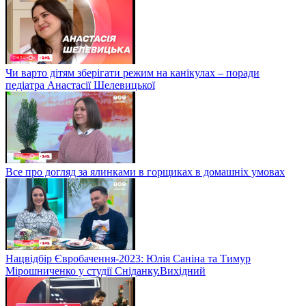
Чи варто дітям зберігати режим на канікулах – поради
педіатра Анастасії Шелевицької
Все про догляд за ялинками в горщиках в домашніх умовах
Нацвідбір Євробачення-2023: Юлія Саніна та Тимур
Мірошниченко у студії Сніданку.Вихідний