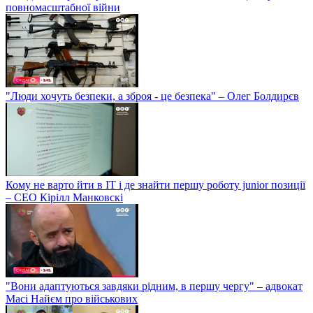
повномасштабної війни
"Люди хочуть безпеки, а зброя - це безпека" – Олег Болдирєв
Кому не варто йти в IT і де знайти першу роботу junior позиції
– СЕО Кірілл Манковскі
"Вони адаптуються завдяки рідним, в першу чергу" – адвокат
Масі Найєм про військових