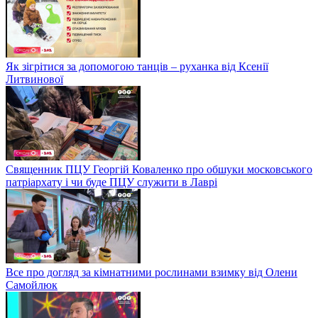
Як зігрітися за допомогою танців – руханка від Ксенії
Литвинової
Священник ПЦУ Георгій Коваленко про обшуки московського
патріархату і чи буде ПЦУ служити в Лаврі
Все про догляд за кімнатними рослинами взимку від Олени
Самойлюк