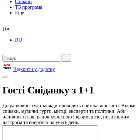
Онлайн
ТБ програма
Еще
UA
RU
Відкрити у додатку
Гості Сніданку з 1+1
До ранкової студії завжди приходять найцікавіші гості. Відомі
співаки, музичні гурти, митці, експерти та політики. Аби
наповнити ваш ранок корисною інформацією, позитивним
настроєм та енергією на увесь день.