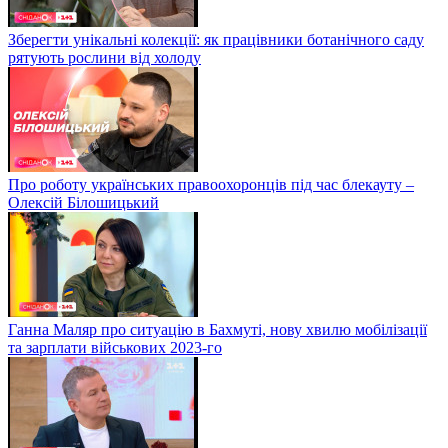
Зберегти унікальні колекції: як працівники ботанічного саду
рятують рослини від холоду
Про роботу українських правоохоронців під час блекауту –
Олексій Білошицький
Ганна Маляр про ситуацію в Бахмуті, нову хвилю мобілізації
та зарплати військових 2023-го