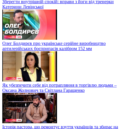
Зберегти внутрішній спокій: вправи з йоги від тренерки
Катерини Левінської
Олег Болдирєв про українське серійне виробництво
артилерійських боєприпасів калібром 152 мм
Як убезпечити себе від потрапляння в торгівлю людьми –
Оксана Жолнович та Світлана Гаращенко
Історія пастора, що ремонтує взуття українців та збирає на