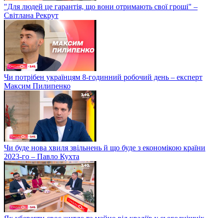
"Для людей це гарантія, що вони отримають свої гроші" –
Світлана Рекрут
Чи потрібен українцям 8-годинний робочий день – експерт
Максим Пилипенко
Чи буде нова хвиля звільнень й що буде з економікою країни
2023-го – Павло Кухта