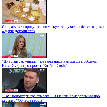
Як вратувати продукти, що можуть зіпсуватися без електрики
– Дарія Дорошкевич
“Цивільні заручники – це зараз наша найбільша проблема”:
Катя Осадча про проєкт "Знайти Своїх"
"Самі волонтери грають себе" – Олексій Комаровський про
картину "Область героїв"