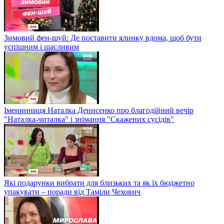
Зимовий фен-шуй: Де поставити ялинку вдома, щоб бути
успішним і щасливим
Іменинниця Наталка Денисенко про благодійний вечір
"Наталка-читалка" і знімання "Скажених сусідів"
Які подарунки вибрати для близьких та як їх бюджетно
упакувати – поради від Таміли Чехович