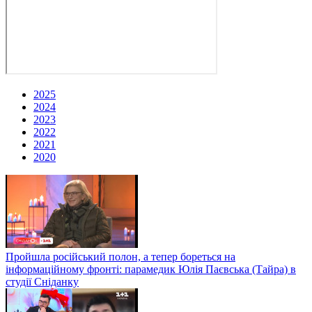
2025
2024
2023
2022
2021
2020
Пройшла російський полон, а тепер бореться на
інформаційному фронті: парамедик Юлія Паєвська (Тайра) в
студії Сніданку