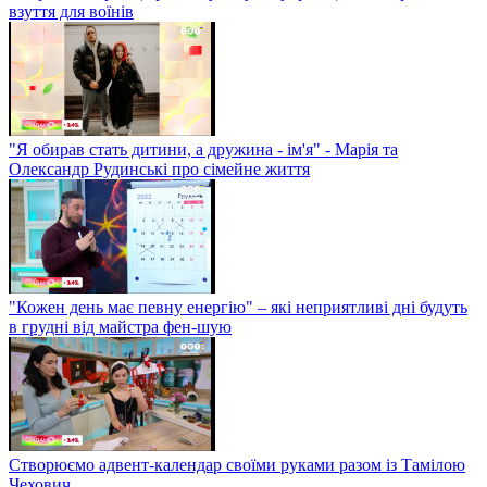
взуття для воїнів
"Я обирав стать дитини, а дружина - ім'я" - Марія та
Олександр Рудинські про сімейне життя
"Кожен день має певну енергію" – які неприятливі дні будуть
в грудні від майстра фен-шую
Створюємо адвент-календар своїми руками разом із Тамілою
Чехович