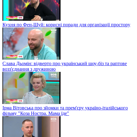
Кухня по Фен-Шуй: корисні поради для організації простору
Слава Дьомін: відверто про український шоу-біз та раптове
возз'єднання з дружиною
Ірма Вітовська про зйомки та прем'єру україно-італійського
фільму "Коза Ностра. Мама їде"