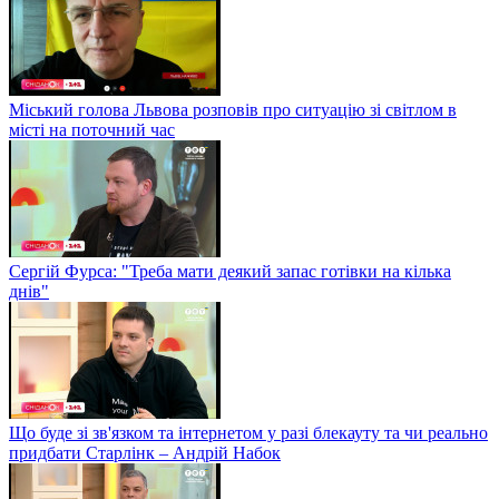
Міський голова Львова розповів про ситуацію зі світлом в
місті на поточний час
Сергій Фурса: "Треба мати деякий запас готівки на кілька
днів"
Що буде зі зв'язком та інтернетом у разі блекауту та чи реально
придбати Старлінк – Андрій Набок