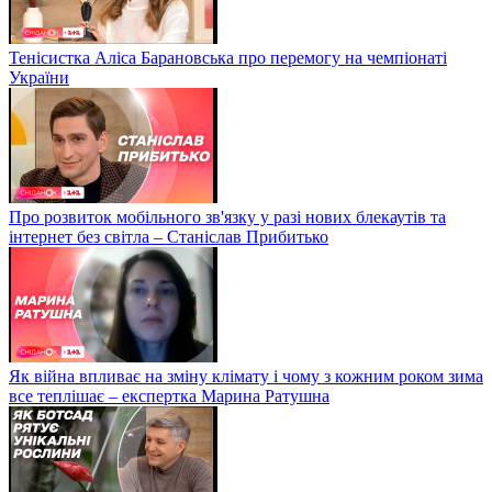
Тенісистка Аліса Барановська про перемогу на чемпіонаті
України
Про розвиток мобільного зв'язку у разі нових блекаутів та
інтернет без світла – Станіслав Прибитько
Як війна впливає на зміну клімату і чому з кожним роком зима
все теплішає – експертка Марина Ратушна