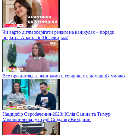
Чи варто дітям зберігати режим на канікулах – поради
педіатра Анастасії Шелевицької
Все про догляд за ялинками в горщиках в домашніх умовах
Нацвідбір Євробачення-2023: Юлія Саніна та Тимур
Мірошниченко у студії Сніданку.Вихідний