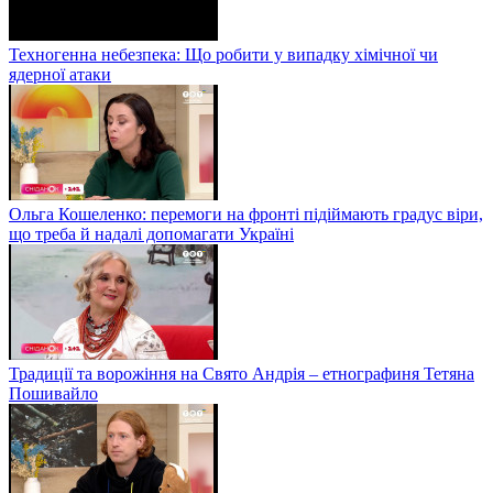
Техногенна небезпека: Що робити у випадку хімічної чи
ядерної атаки
Ольга Кошеленко: перемоги на фронті підіймають градус віри,
що треба й надалі допомагати Україні
Традиції та ворожіння на Свято Андрія – етнографиня Тетяна
Пошивайло