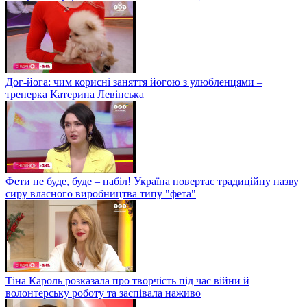
Дог-йога: чим корисні заняття йогою з улюбленцями –
тренерка Катерина Левінська
Фети не буде, буде – набіл! Україна повертає традиційну назву
сиру власного виробництва типу "фета"
Тіна Кароль розказала про творчість під час війни й
волонтерську роботу та заспівала наживо