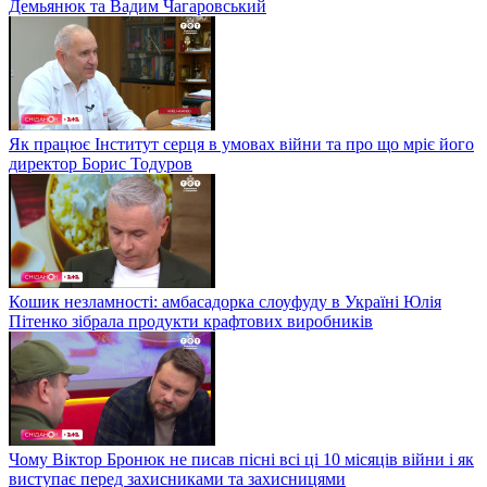
Демьянюк та Вадим Чагаровський
Як працює Інститут серця в умовах війни та про що мріє його
директор Борис Тодуров
Кошик незламності: амбасадорка слоуфуду в Україні Юлія
Пітенко зібрала продукти крафтових виробників
Чому Віктор Бронюк не писав пісні всі ці 10 місяців війни і як
виступає перед захисниками та захисницями