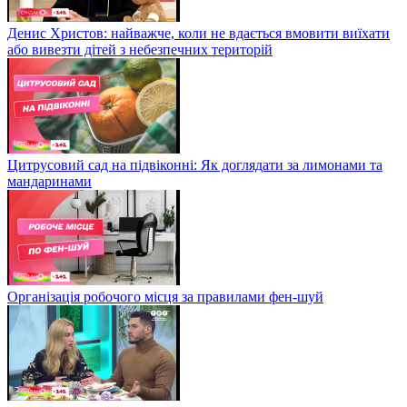
Денис Христов: найважче, коли не вдається вмовити виїхати
або вивезти дітей з небезпечних територій
Цитрусовий сад на підвіконні: Як доглядати за лимонами та
мандаринами
Організація робочого місця за правилами фен-шуй