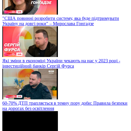
"США повинні розробити систему, яка буде підтримувати
Україну на довгі роки" – Мирослава Гонгадзе
Які зміни в економіці України чекають на нас у 2023 році -
інвестиційний банкір Сергій Фурса
60-70% ДТП трапляється в темну пору доби: Правила безпеки
на дорогах без освітлення