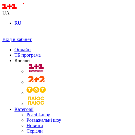
UA
RU
Вхід в кабінет
Онлайн
ТБ програма
Канали
Категорії
Реаліті-шоу
Розважальні шоу
Новини
Серіали