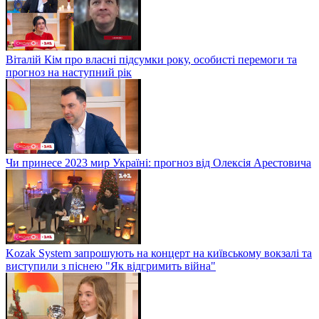
Віталій Кім про власні підсумки року, особисті перемоги та
прогноз на наступний рік
Чи принесе 2023 мир Україні: прогноз від Олексія Арестовича
Kozak System запрошують на концерт на київському вокзалі та
виступили з піснею "Як відгримить війна"