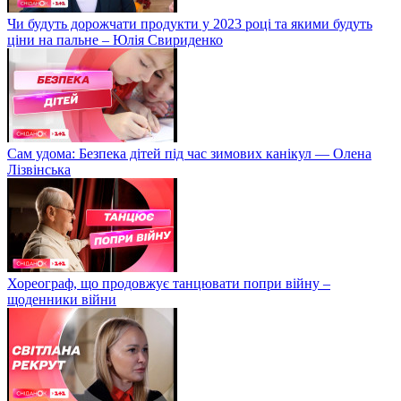
Чи будуть дорожчати продукти у 2023 році та якими будуть
ціни на пальне – Юлія Свириденко
Сам удома: Безпека дітей під час зимових канікул — Олена
Лізвінська
Хореограф, що продовжує танцювати попри війну –
щоденники війни