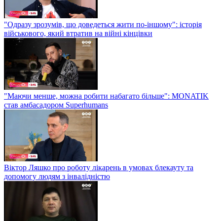
"Одразу зрозумів, що доведеться жити по-іншому": історія
військового, який втратив на війні кінцівки
"Маючи менше, можна робити набагато більше": MONATIK
став амбасадором Superhumans
Віктор Ляшко про роботу лікарень в умовах блекауту та
допомогу людям з інвалідністю