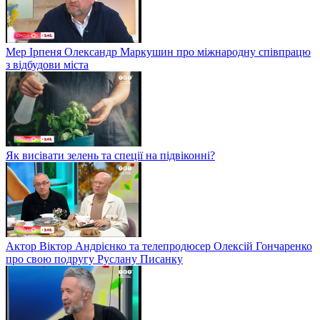
Мер Ірпеня Олександр Маркушин про міжнародну співпрацю
з відбудови міста
Як висівати зелень та спеції на підвіконні?
Актор Віктор Андрієнко та телепродюсер Олексій Гончаренко
про свою подругу Руслану Писанку