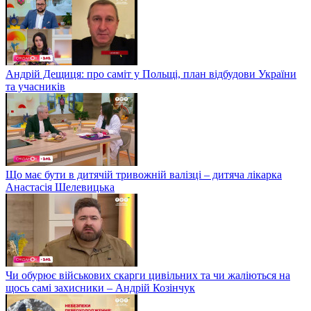
Андрій Дещиця: про саміт у Польщі, план відбудови України
та учасників
Що має бути в дитячій тривожній валізці – дитяча лікарка
Анастасія Шелевицька
Чи обурює військових скарги цивільних та чи жаліються на
щось самі захисники – Андрій Козінчук