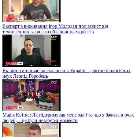
Експерт з виживання Ігор Молодан про захист від
техногенних загроз та обладнання укриттів
Як війна впливає на екологію в Україні – доктор біологічних
наук Леонід Горобець
Марія Квітка: Як підтримував мене зал і те, що я бачила в очах
людей, – це були незабутні моменти