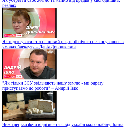
Як уберегти своє житло та майно від крадіїв у сьогоднішніх
реаліях
Як підготувати стіл на новий рік, щоб нічого не зіпсувалось в
умовах блекауту – Дарія Дорошкевич
"Як тільки ЗСУ звільняють нашу землю - ми одразу
приступаємо до роботи" – Андрій Івко
Чим грецька фета відрізняється від українського набілу: Ірина