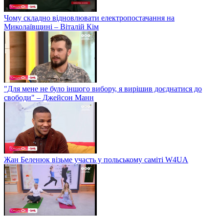
Чому складно відновлювати електропостачання на
Миколаївщині – Віталій Кім
"Для мене не було іншого вибору, я вирішив доєднатися до
свободи" – Джейсон Манн
Жан Беленюк візьме участь у польському саміті W4UA