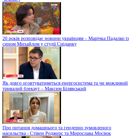
20 років розповідає новини українцям – Марічка Падалко із
сином Михайлом у студії Сніданку
Як довго оговтуватиметься енергосистема та чи можливий
тривалий блекаут – Максим Білявський
Про питання домашнього та гендерно зумовленого
насильства - Стівен Роджерс та Мирослава Мосіюк