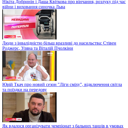
Нікіта Добринін і Даша Квіткова про вінчання, розлуку під час
війни і виховання синочка Льва
Люди з інвалідністю більш вразливі до насильства: Стівен
Роджерс, Уляна та Віталій Пчолкіни
Юрій Ткач про новий сезон "Ліги сміху", відключення світла
та поїздки на передову
Як вдалося організувати чемпіонат з бальних танців в умовах