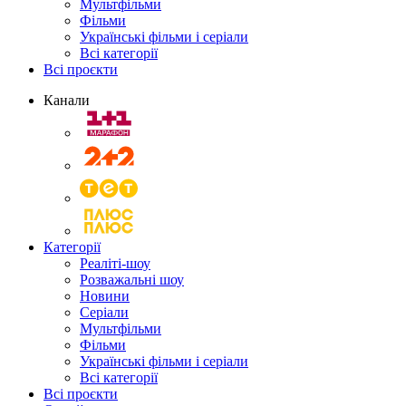
Мультфільми
Фільми
Українські фільми і серіали
Всі категорії
Всі проєкти
Канали
Категорії
Реаліті-шоу
Розважальні шоу
Новини
Серіали
Мультфільми
Фільми
Українські фільми і серіали
Всі категорії
Всі проєкти