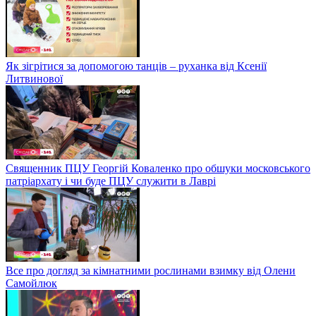
Як зігрітися за допомогою танців – руханка від Ксенії
Литвинової
Священник ПЦУ Георгій Коваленко про обшуки московського
патріархату і чи буде ПЦУ служити в Лаврі
Все про догляд за кімнатними рослинами взимку від Олени
Самойлюк