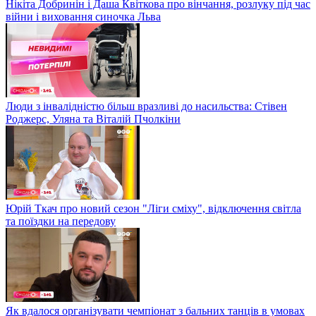
Нікіта Добринін і Даша Квіткова про вінчання, розлуку під час
війни і виховання синочка Льва
Люди з інвалідністю більш вразливі до насильства: Стівен
Роджерс, Уляна та Віталій Пчолкіни
Юрій Ткач про новий сезон "Ліги сміху", відключення світла
та поїздки на передову
Як вдалося організувати чемпіонат з бальних танців в умовах