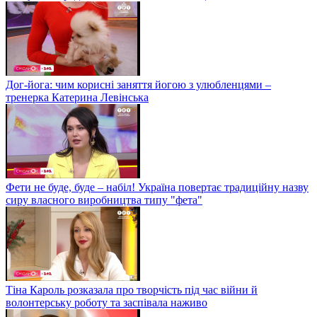
Дог-йога: чим корисні заняття йогою з улюбленцями –
тренерка Катерина Левінська
Фети не буде, буде – набіл! Україна повертає традиційну назву
сиру власного виробництва типу "фета"
Тіна Кароль розказала про творчість під час війни й
волонтерську роботу та заспівала наживо