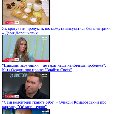
Як вратувати продукти, що можуть зіпсуватися без електрики
– Дарія Дорошкевич
“Цивільні заручники – це зараз наша найбільша проблема”:
Катя Осадча про проєкт "Знайти Своїх"
"Самі волонтери грають себе" – Олексій Комаровський про
картину "Область героїв"