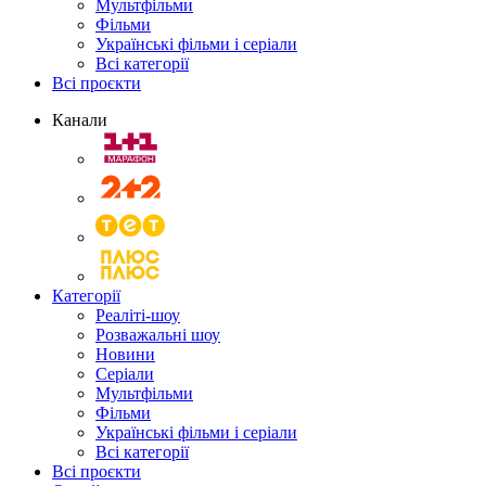
Мультфільми
Фільми
Українські фільми і серіали
Всі категорії
Всі проєкти
Канали
Категорії
Реаліті-шоу
Розважальні шоу
Новини
Серіали
Мультфільми
Фільми
Українські фільми і серіали
Всі категорії
Всі проєкти