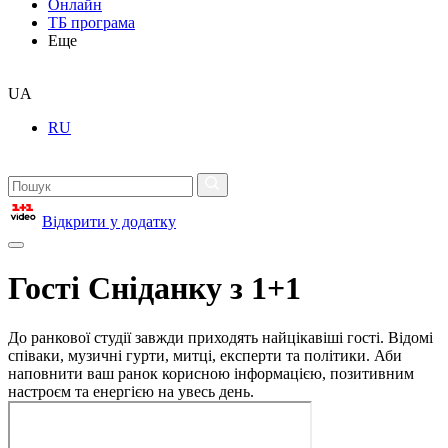
Онлайн
ТБ програма
Еще
UA
RU
Відкрити у додатку
Гості Сніданку з 1+1
До ранкової студії завжди приходять найцікавіші гості. Відомі
співаки, музичні гурти, митці, експерти та політики. Аби
наповнити ваш ранок корисною інформацією, позитивним
настроєм та енергією на увесь день.