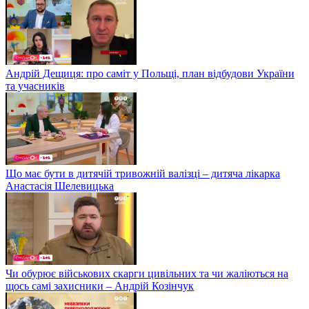
Андрій Дещиця: про саміт у Польщі, план відбудови України
та учасників
Що має бути в дитячій тривожній валізці – дитяча лікарка
Анастасія Шелевицька
Чи обурює військових скарги цивільних та чи жаліються на
щось самі захисники – Андрій Козінчук