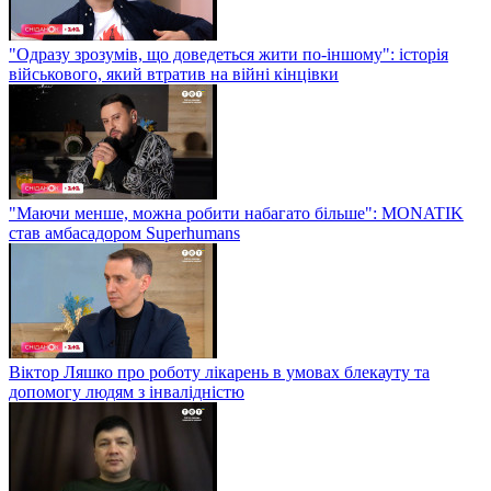
"Одразу зрозумів, що доведеться жити по-іншому": історія
військового, який втратив на війні кінцівки
"Маючи менше, можна робити набагато більше": MONATIK
став амбасадором Superhumans
Віктор Ляшко про роботу лікарень в умовах блекауту та
допомогу людям з інвалідністю