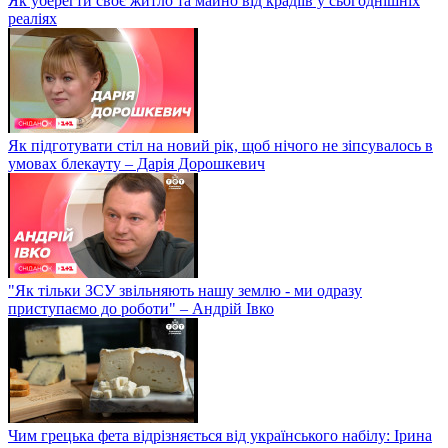
Як уберегти своє житло та майно від крадіїв у сьогоднішніх
реаліях
Як підготувати стіл на новий рік, щоб нічого не зіпсувалось в
умовах блекауту – Дарія Дорошкевич
"Як тільки ЗСУ звільняють нашу землю - ми одразу
приступаємо до роботи" – Андрій Івко
Чим грецька фета відрізняється від українського набілу: Ірина