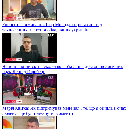
Експерт з виживання Ігор Молодан про захист від
техногенних загроз та обладнання укриттів
Як війна впливає на екологію в Україні – доктор біологічних
наук Леонід Горобець
Марія Квітка: Як підтримував мене зал і те, що я бачила в очах
людей, – це були незабутні моменти