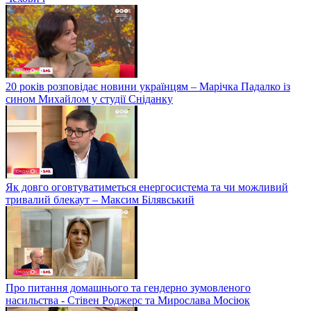
20 років розповідає новини українцям – Марічка Падалко із
сином Михайлом у студії Сніданку
Як довго оговтуватиметься енергосистема та чи можливий
тривалий блекаут – Максим Білявський
Про питання домашнього та гендерно зумовленого
насильства - Стівен Роджерс та Мирослава Мосіюк