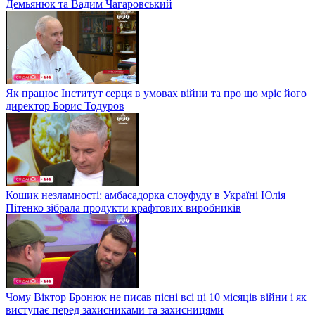
Демьянюк та Вадим Чагаровський
Як працює Інститут серця в умовах війни та про що мріє його
директор Борис Тодуров
Кошик незламності: амбасадорка слоуфуду в Україні Юлія
Пітенко зібрала продукти крафтових виробників
Чому Віктор Бронюк не писав пісні всі ці 10 місяців війни і як
виступає перед захисниками та захисницями