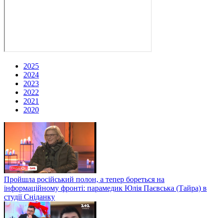
2025
2024
2023
2022
2021
2020
Пройшла російський полон, а тепер бореться на
інформаційному фронті: парамедик Юлія Паєвська (Тайра) в
студії Сніданку