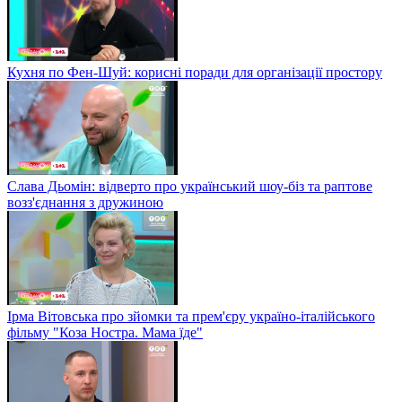
Кухня по Фен-Шуй: корисні поради для організації простору
Слава Дьомін: відверто про український шоу-біз та раптове
возз'єднання з дружиною
Ірма Вітовська про зйомки та прем'єру україно-італійського
фільму "Коза Ностра. Мама їде"