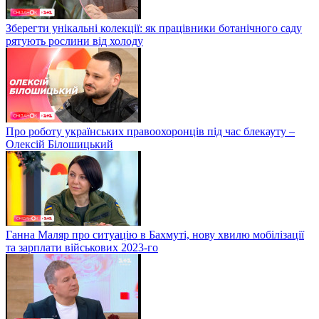
Зберегти унікальні колекції: як працівники ботанічного саду
рятують рослини від холоду
Про роботу українських правоохоронців під час блекауту –
Олексій Білошицький
Ганна Маляр про ситуацію в Бахмуті, нову хвилю мобілізації
та зарплати військових 2023-го