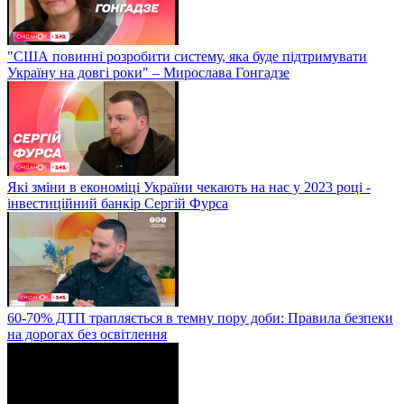
"США повинні розробити систему, яка буде підтримувати
Україну на довгі роки" – Мирослава Гонгадзе
Які зміни в економіці України чекають на нас у 2023 році -
інвестиційний банкір Сергій Фурса
60-70% ДТП трапляється в темну пору доби: Правила безпеки
на дорогах без освітлення