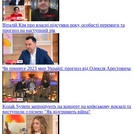
Віталій Кім про власні підсумки року, особисті перемоги та
прогноз на наступний рік
Чи принесе 2023 мир Україні: прогноз від Олексія Арестовича
Kozak System запрошують на концерт на київському вокзалі та
виступили з піснею "Як відгримить війна"