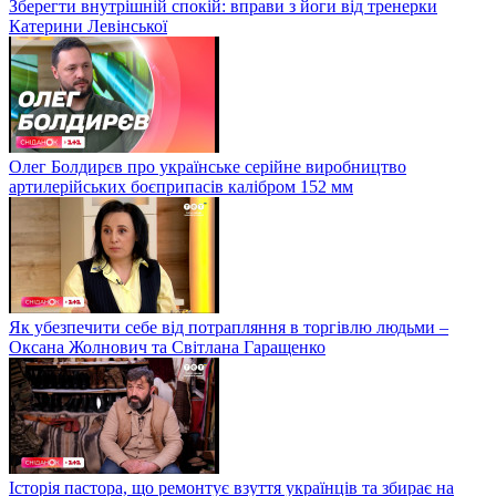
Зберегти внутрішній спокій: вправи з йоги від тренерки
Катерини Левінської
Олег Болдирєв про українське серійне виробництво
артилерійських боєприпасів калібром 152 мм
Як убезпечити себе від потрапляння в торгівлю людьми –
Оксана Жолнович та Світлана Гаращенко
Історія пастора, що ремонтує взуття українців та збирає на