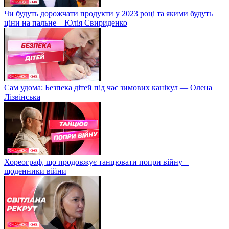
Чи будуть дорожчати продукти у 2023 році та якими будуть
ціни на пальне – Юлія Свириденко
Сам удома: Безпека дітей під час зимових канікул — Олена
Лізвінська
Хореограф, що продовжує танцювати попри війну –
щоденники війни