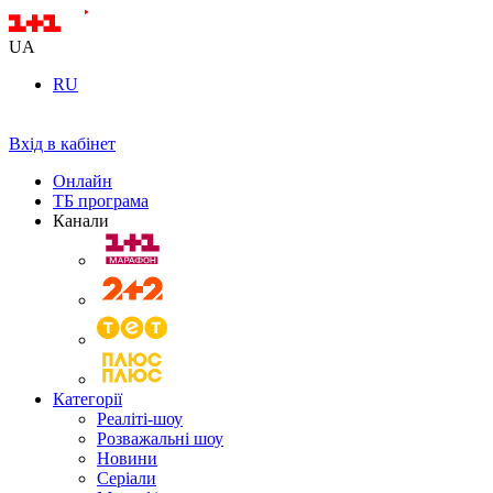
UA
RU
Вхід в кабінет
Онлайн
ТБ програма
Канали
Категорії
Реаліті-шоу
Розважальні шоу
Новини
Серіали