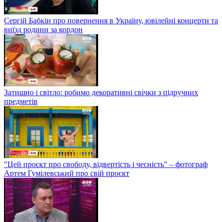
Сергій Бабкін про повернення в Україну, ювілейні концерти та
виїзд родини за кордон
Затишно і світло: робимо декоративні свічки з підручних
предметів
"Цей проєкт про свободу, відвертість і чесність" – фотограф
Артем Гумілевський про свій проєкт