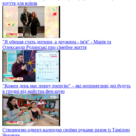
взуття для воїнів
"Я обирав стать дитини, а дружина - ім'я" - Марія та
Олександр Рудинські про сімейне життя
"Кожен день має певну енергію" – які неприятливі дні будуть
в грудні від майстра фен-шую
Створюємо адвент-календар своїми руками разом із Тамілою
Чехович