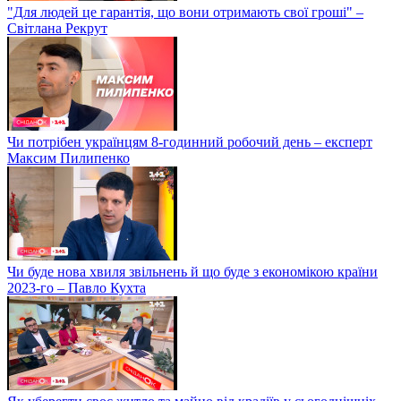
"Для людей це гарантія, що вони отримають свої гроші" –
Світлана Рекрут
Чи потрібен українцям 8-годинний робочий день – експерт
Максим Пилипенко
Чи буде нова хвиля звільнень й що буде з економікою країни
2023-го – Павло Кухта