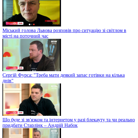
Міський голова Львова розповів про ситуацію зі світлом в
місті на поточний час
Сергій Фурса: "Треба мати деякий запас готівки на кілька
днів"
Що буде зі зв'язком та інтернетом у разі блекауту та чи реально
придбати Старлінк – Андрій Набок