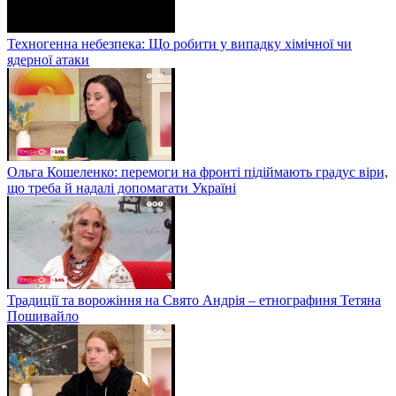
Техногенна небезпека: Що робити у випадку хімічної чи
ядерної атаки
Ольга Кошеленко: перемоги на фронті підіймають градус віри,
що треба й надалі допомагати Україні
Традиції та ворожіння на Свято Андрія – етнографиня Тетяна
Пошивайло