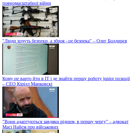
повномасштабної війни
"Люди хочуть безпеки, а зброя - це безпека" – Олег Болдирєв
Кому не варто йти в IT і де знайти першу роботу junior позиції
– СЕО Кірілл Манковскі
"Вони адаптуються завдяки рідним, в першу чергу" – адвокат
Масі Найєм про військових