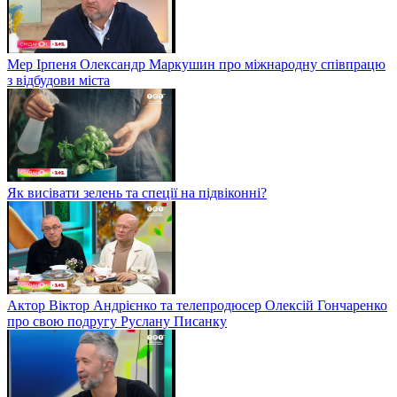
Мер Ірпеня Олександр Маркушин про міжнародну співпрацю
з відбудови міста
Як висівати зелень та спеції на підвіконні?
Актор Віктор Андрієнко та телепродюсер Олексій Гончаренко
про свою подругу Руслану Писанку