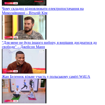
Чому складно відновлювати електропостачання на
Миколаївщині – Віталій Кім
"Для мене не було іншого вибору, я вирішив доєднатися до
свободи" – Джейсон Манн
Жан Беленюк візьме участь у польському саміті W4UA