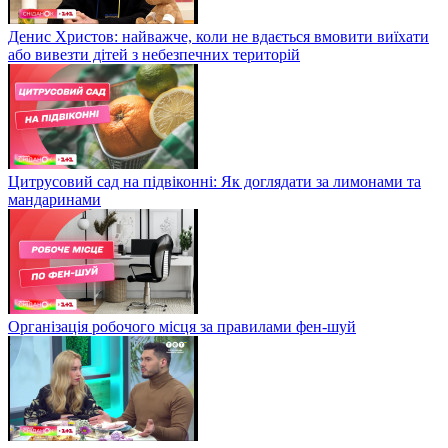
Денис Христов: найважче, коли не вдається вмовити виїхати
або вивезти дітей з небезпечних територій
Цитрусовий сад на підвіконні: Як доглядати за лимонами та
мандаринами
Організація робочого місця за правилами фен-шуй