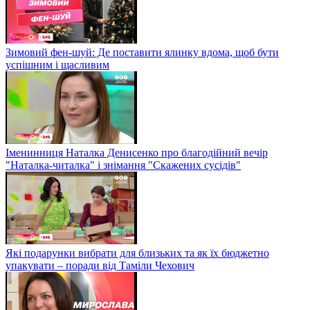
Зимовий фен-шуй: Де поставити ялинку вдома, щоб бути
успішним і щасливим
Іменинниця Наталка Денисенко про благодійний вечір
"Наталка-читалка" і знімання "Скажених сусідів"
Які подарунки вибрати для близьких та як їх бюджетно
упакувати – поради від Таміли Чехович