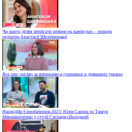
Чи варто дітям зберігати режим на канікулах – поради
педіатра Анастасії Шелевицької
Все про догляд за ялинками в горщиках в домашніх умовах
Нацвідбір Євробачення-2023: Юлія Саніна та Тимур
Мірошниченко у студії Сніданку.Вихідний