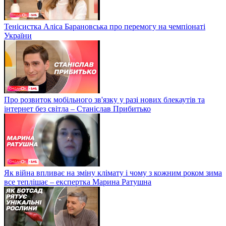
Тенісистка Аліса Барановська про перемогу на чемпіонаті
України
Про розвиток мобільного зв'язку у разі нових блекаутів та
інтернет без світла – Станіслав Прибитько
Як війна впливає на зміну клімату і чому з кожним роком зима
все теплішає – експертка Марина Ратушна