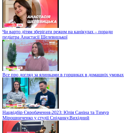
Чи варто дітям зберігати режим на канікулах – поради
педіатра Анастасії Шелевицької
Все про догляд за ялинками в горщиках в домашніх умовах
Нацвідбір Євробачення-2023: Юлія Саніна та Тимур
Мірошниченко у студії Сніданку.Вихідний