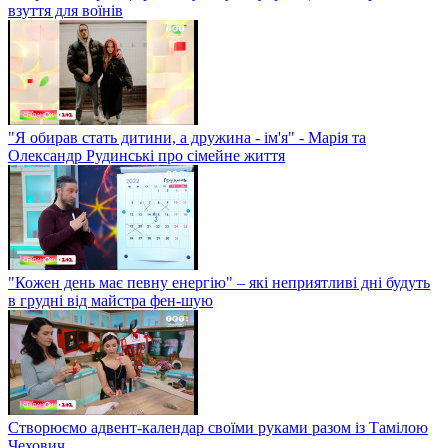
взуття для воїнів
"Я обирав стать дитини, а дружина - ім'я" - Марія та
Олександр Рудинські про сімейне життя
"Кожен день має певну енергію" – які неприятливі дні будуть
в грудні від майстра фен-шую
Створюємо адвент-календар своїми руками разом із Тамілою
Чехович