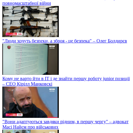
повномасштабної війни
"Люди хочуть безпеки, а зброя - це безпека" – Олег Болдирєв
Кому не варто йти в IT і де знайти першу роботу junior позиції
– СЕО Кірілл Манковскі
"Вони адаптуються завдяки рідним, в першу чергу" – адвокат
Масі Найєм про військових