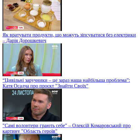
Як вратувати продукти, що можуть зіпсуватися без електрики
– Дарія Дорошкевич
“Цивільні заручники – це зараз наша найбільша проблема”:
Катя Осадча про проєкт "Знайти Своїх"
"Самі волонтери грають себе" – Олексій Комаровський про
картину "Область героїв"