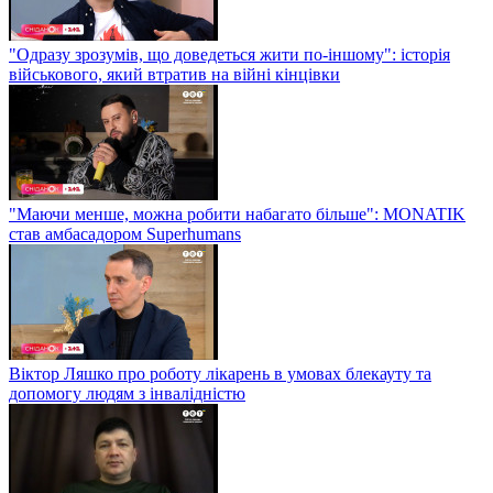
"Одразу зрозумів, що доведеться жити по-іншому": історія
військового, який втратив на війні кінцівки
"Маючи менше, можна робити набагато більше": MONATIK
став амбасадором Superhumans
Віктор Ляшко про роботу лікарень в умовах блекауту та
допомогу людям з інвалідністю