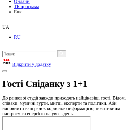
Онлайн
ТБ програма
Еще
UA
RU
Відкрити у додатку
Гості Сніданку з 1+1
До ранкової студії завжди приходять найцікавіші гості. Відомі
співаки, музичні гурти, митці, експерти та політики. Аби
наповнити ваш ранок корисною інформацією, позитивним
настроєм та енергією на увесь день.