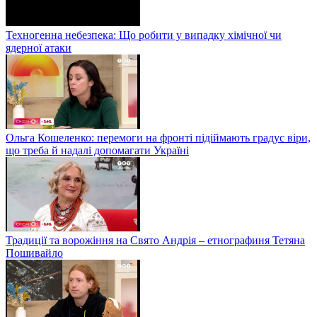
Техногенна небезпека: Що робити у випадку хімічної чи
ядерної атаки
Ольга Кошеленко: перемоги на фронті підіймають градус віри,
що треба й надалі допомагати Україні
Традиції та ворожіння на Свято Андрія – етнографиня Тетяна
Пошивайло