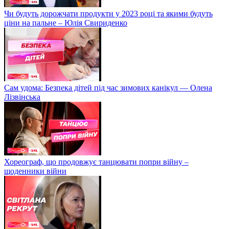
Чи будуть дорожчати продукти у 2023 році та якими будуть
ціни на пальне – Юлія Свириденко
Сам удома: Безпека дітей під час зимових канікул — Олена
Лізвінська
Хореограф, що продовжує танцювати попри війну –
щоденники війни