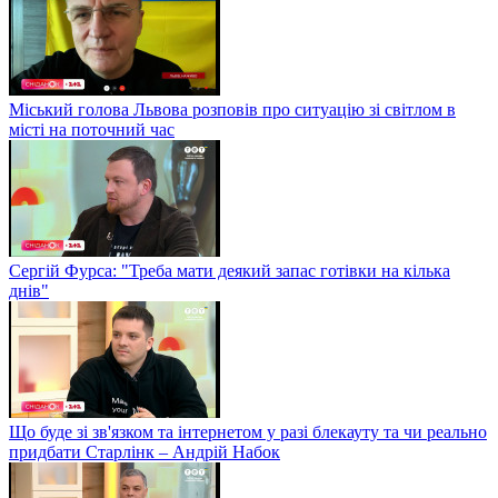
Міський голова Львова розповів про ситуацію зі світлом в
місті на поточний час
Сергій Фурса: "Треба мати деякий запас готівки на кілька
днів"
Що буде зі зв'язком та інтернетом у разі блекауту та чи реально
придбати Старлінк – Андрій Набок