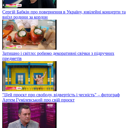
Сергій Бабкін про повернення в Україну, ювілейні концерти та
виїзд родини за кордон
Затишно і світло: робимо декоративні свічки з підручних
предметів
"Цей проєкт про свободу, відвертість і чесність" – фотограф
Артем Гумілевський про свій проєкт