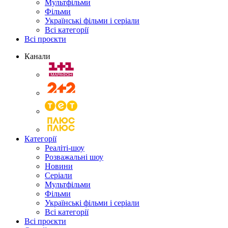
Мультфільми
Фільми
Українські фільми і серіали
Всі категорії
Всі проєкти
Канали
Категорії
Реаліті-шоу
Розважальні шоу
Новини
Серіали
Мультфільми
Фільми
Українські фільми і серіали
Всі категорії
Всі проєкти