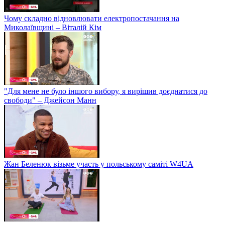
Чому складно відновлювати електропостачання на
Миколаївщині – Віталій Кім
"Для мене не було іншого вибору, я вирішив доєднатися до
свободи" – Джейсон Манн
Жан Беленюк візьме участь у польському саміті W4UA