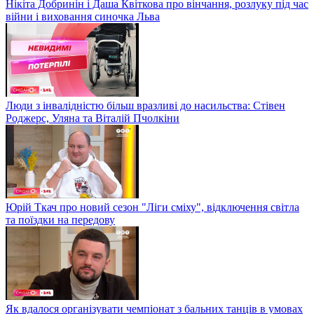
Нікіта Добринін і Даша Квіткова про вінчання, розлуку під час
війни і виховання синочка Льва
Люди з інвалідністю більш вразливі до насильства: Стівен
Роджерс, Уляна та Віталій Пчолкіни
Юрій Ткач про новий сезон "Ліги сміху", відключення світла
та поїздки на передову
Як вдалося організувати чемпіонат з бальних танців в умовах