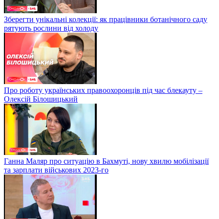
Зберегти унікальні колекції: як працівники ботанічного саду
рятують рослини від холоду
Про роботу українських правоохоронців під час блекауту –
Олексій Білошицький
Ганна Маляр про ситуацію в Бахмуті, нову хвилю мобілізації
та зарплати військових 2023-го