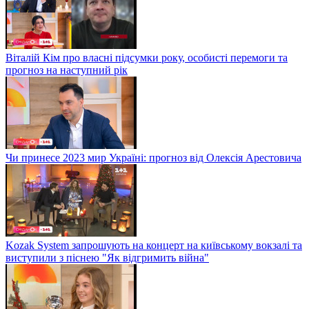
Віталій Кім про власні підсумки року, особисті перемоги та
прогноз на наступний рік
Чи принесе 2023 мир Україні: прогноз від Олексія Арестовича
Kozak System запрошують на концерт на київському вокзалі та
виступили з піснею "Як відгримить війна"