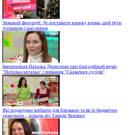
Зимовий фен-шуй: Де поставити ялинку вдома, щоб бути
успішним і щасливим
Іменинниця Наталка Денисенко про благодійний вечір
"Наталка-читалка" і знімання "Скажених сусідів"
Які подарунки вибрати для близьких та як їх бюджетно
упакувати – поради від Таміли Чехович