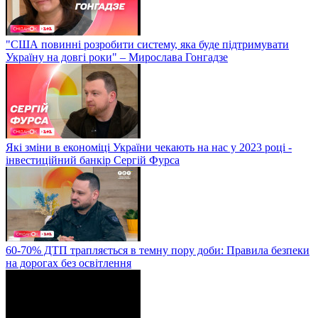
"США повинні розробити систему, яка буде підтримувати
Україну на довгі роки" – Мирослава Гонгадзе
Які зміни в економіці України чекають на нас у 2023 році -
інвестиційний банкір Сергій Фурса
60-70% ДТП трапляється в темну пору доби: Правила безпеки
на дорогах без освітлення