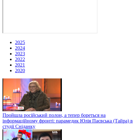
2025
2024
2023
2022
2021
2020
Пройшла російський полон, а тепер бореться на
інформаційному фронті: парамедик Юлія Паєвська (Тайра) в
студії Сніданку