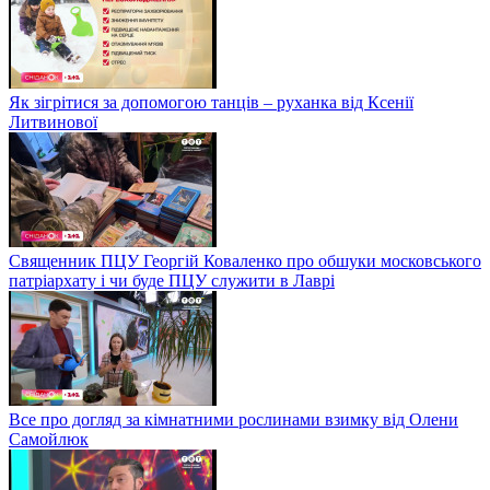
Як зігрітися за допомогою танців – руханка від Ксенії
Литвинової
Священник ПЦУ Георгій Коваленко про обшуки московського
патріархату і чи буде ПЦУ служити в Лаврі
Все про догляд за кімнатними рослинами взимку від Олени
Самойлюк