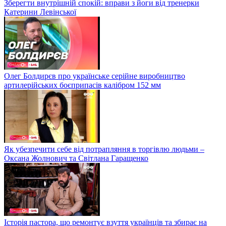
Зберегти внутрішній спокій: вправи з йоги від тренерки
Катерини Левінської
Олег Болдирєв про українське серійне виробництво
артилерійських боєприпасів калібром 152 мм
Як убезпечити себе від потрапляння в торгівлю людьми –
Оксана Жолнович та Світлана Гаращенко
Історія пастора, що ремонтує взуття українців та збирає на