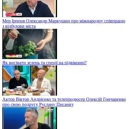
Мер Ірпеня Олександр Маркушин про міжнародну співпрацю
з відбудови міста
Як висівати зелень та спеції на підвіконні?
Актор Віктор Андрієнко та телепродюсер Олексій Гончаренко
про свою подругу Руслану Писанку