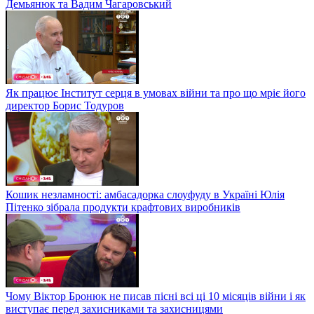
Демьянюк та Вадим Чагаровський
Як працює Інститут серця в умовах війни та про що мріє його
директор Борис Тодуров
Кошик незламності: амбасадорка слоуфуду в Україні Юлія
Пітенко зібрала продукти крафтових виробників
Чому Віктор Бронюк не писав пісні всі ці 10 місяців війни і як
виступає перед захисниками та захисницями