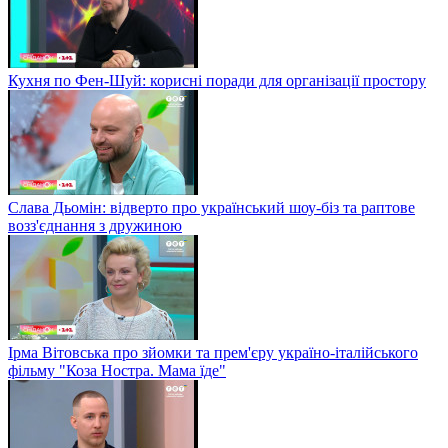
Кухня по Фен-Шуй: корисні поради для організації простору
Слава Дьомін: відверто про український шоу-біз та раптове
возз'єднання з дружиною
Ірма Вітовська про зйомки та прем'єру україно-італійського
фільму "Коза Ностра. Мама їде"