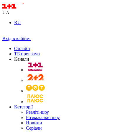
UA
RU
Вхід в кабінет
Онлайн
ТБ програма
Канали
Категорії
Реаліті-шоу
Розважальні шоу
Новини
Серіали