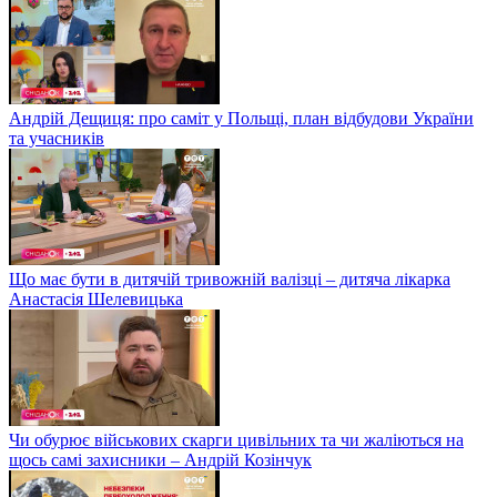
Андрій Дещиця: про саміт у Польщі, план відбудови України
та учасників
Що має бути в дитячій тривожній валізці – дитяча лікарка
Анастасія Шелевицька
Чи обурює військових скарги цивільних та чи жаліються на
щось самі захисники – Андрій Козінчук