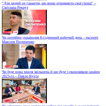
"Для людей це гарантія, що вони отримають свої гроші" –
Світлана Рекрут
Чи потрібен українцям 8-годинний робочий день – експерт
Максим Пилипенко
Чи буде нова хвиля звільнень й що буде з економікою країни
2023-го – Павло Кухта