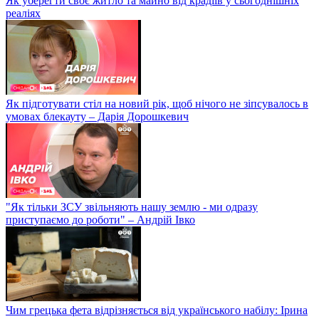
Як уберегти своє житло та майно від крадіїв у сьогоднішніх
реаліях
Як підготувати стіл на новий рік, щоб нічого не зіпсувалось в
умовах блекауту – Дарія Дорошкевич
"Як тільки ЗСУ звільняють нашу землю - ми одразу
приступаємо до роботи" – Андрій Івко
Чим грецька фета відрізняється від українського набілу: Ірина