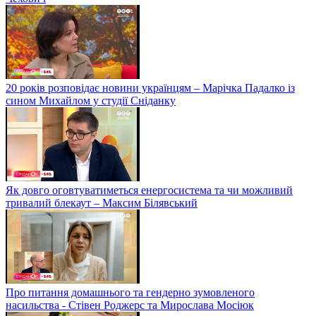
20 років розповідає новини українцям – Марічка Падалко із
сином Михайлом у студії Сніданку
Як довго оговтуватиметься енергосистема та чи можливий
тривалий блекаут – Максим Білявський
Про питання домашнього та гендерно зумовленого
насильства - Стівен Роджерс та Мирослава Мосіюк