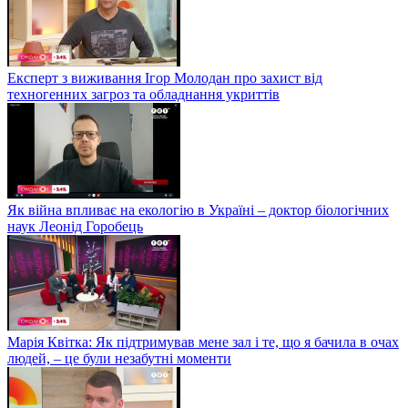
Експерт з виживання Ігор Молодан про захист від
техногенних загроз та обладнання укриттів
Як війна впливає на екологію в Україні – доктор біологічних
наук Леонід Горобець
Марія Квітка: Як підтримував мене зал і те, що я бачила в очах
людей, – це були незабутні моменти