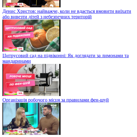
Денис Христов: найважче, коли не вдається вмовити виїхати
або вивезти дітей з небезпечних територій
Цитрусовий сад на підвіконні: Як доглядати за лимонами та
мандаринами
Організація робочого місця за правилами фен-шуй