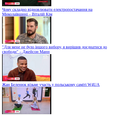
Чому складно відновлювати електропостачання на
Миколаївщині – Віталій Кім
"Для мене не було іншого вибору, я вирішив доєднатися до
свободи" – Джейсон Манн
Жан Беленюк візьме участь у польському саміті W4UA