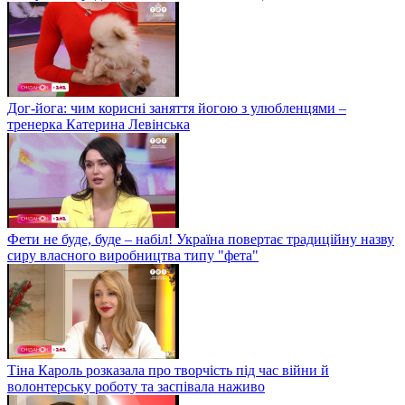
Дог-йога: чим корисні заняття йогою з улюбленцями –
тренерка Катерина Левінська
Фети не буде, буде – набіл! Україна повертає традиційну назву
сиру власного виробництва типу "фета"
Тіна Кароль розказала про творчість під час війни й
волонтерську роботу та заспівала наживо