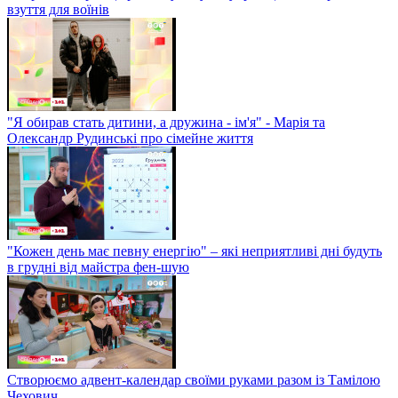
взуття для воїнів
"Я обирав стать дитини, а дружина - ім'я" - Марія та
Олександр Рудинські про сімейне життя
"Кожен день має певну енергію" – які неприятливі дні будуть
в грудні від майстра фен-шую
Створюємо адвент-календар своїми руками разом із Тамілою
Чехович