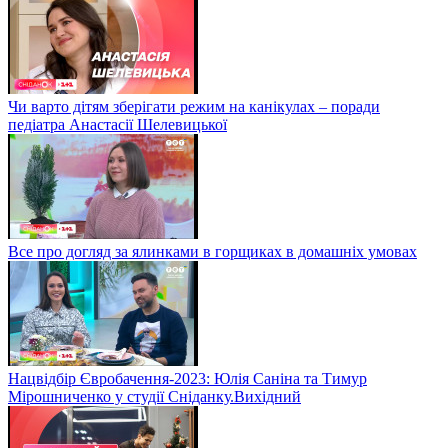
Чи варто дітям зберігати режим на канікулах – поради
педіатра Анастасії Шелевицької
Все про догляд за ялинками в горщиках в домашніх умовах
Нацвідбір Євробачення-2023: Юлія Саніна та Тимур
Мірошниченко у студії Сніданку.Вихідний