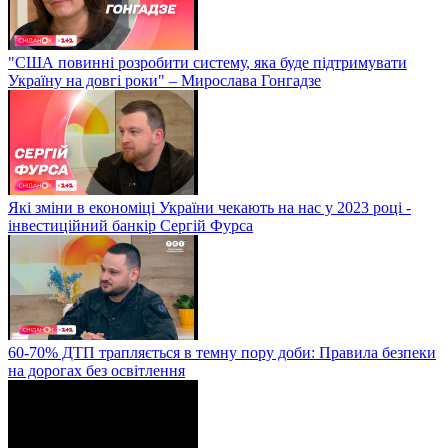
"США повинні розробити систему, яка буде підтримувати
Україну на довгі роки" – Мирослава Гонгадзе
Які зміни в економіці України чекають на нас у 2023 році -
інвестиційний банкір Сергій Фурса
60-70% ДТП трапляється в темну пору доби: Правила безпеки
на дорогах без освітлення