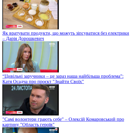
Як вратувати продукти, що можуть зіпсуватися без електрики
– Дарія Дорошкевич
“Цивільні заручники – це зараз наша найбільша проблема”:
Катя Осадча про проєкт "Знайти Своїх"
"Самі волонтери грають себе" – Олексій Комаровський про
картину "Область героїв"