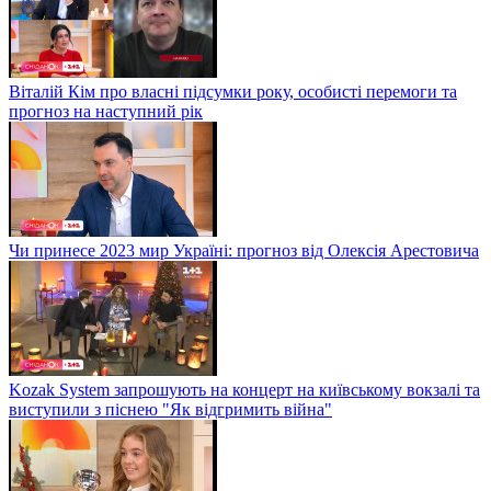
Віталій Кім про власні підсумки року, особисті перемоги та
прогноз на наступний рік
Чи принесе 2023 мир Україні: прогноз від Олексія Арестовича
Kozak System запрошують на концерт на київському вокзалі та
виступили з піснею "Як відгримить війна"