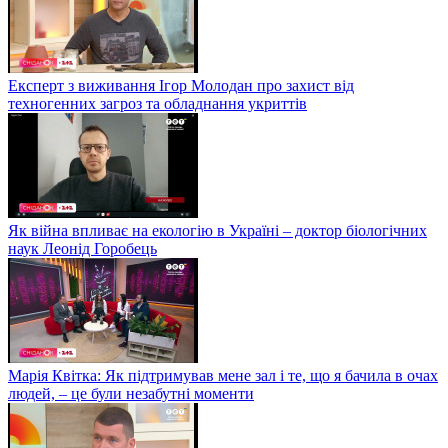
Експерт з виживання Ігор Молодан про захист від
техногенних загроз та обладнання укриттів
Як війна впливає на екологію в Україні – доктор біологічних
наук Леонід Горобець
Марія Квітка: Як підтримував мене зал і те, що я бачила в очах
людей, – це були незабутні моменти