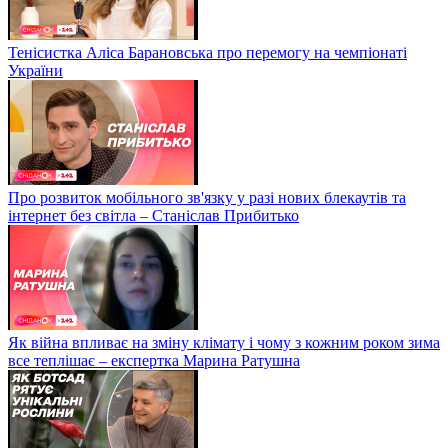
Тенісистка Аліса Барановська про перемогу на чемпіонаті
України
Про розвиток мобільного зв'язку у разі нових блекаутів та
інтернет без світла – Станіслав Прибитько
Як війна впливає на зміну клімату і чому з кожним роком зима
все теплішає – експертка Марина Ратушна