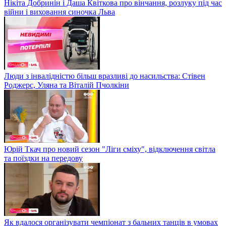
Нікіта Добринін і Даша Квіткова про вінчання, розлуку під час
війни і виховання синочка Льва
Люди з інвалідністю більш вразливі до насильства: Стівен
Роджерс, Уляна та Віталій Пчолкіни
Юрій Ткач про новий сезон "Ліги сміху", відключення світла
та поїздки на передову
Як вдалося організувати чемпіонат з бальних танців в умовах