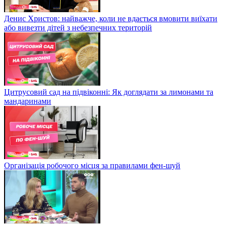
Денис Христов: найважче, коли не вдається вмовити виїхати
або вивезти дітей з небезпечних територій
Цитрусовий сад на підвіконні: Як доглядати за лимонами та
мандаринами
Організація робочого місця за правилами фен-шуй