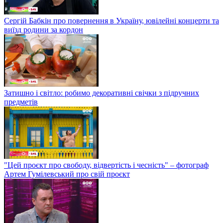
Сергій Бабкін про повернення в Україну, ювілейні концерти та
виїзд родини за кордон
Затишно і світло: робимо декоративні свічки з підручних
предметів
"Цей проєкт про свободу, відвертість і чесність" – фотограф
Артем Гумілевський про свій проєкт