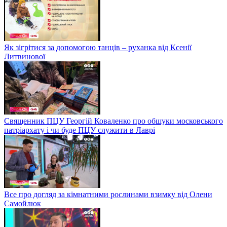
Як зігрітися за допомогою танців – руханка від Ксенії
Литвинової
Священник ПЦУ Георгій Коваленко про обшуки московського
патріархату і чи буде ПЦУ служити в Лаврі
Все про догляд за кімнатними рослинами взимку від Олени
Самойлюк