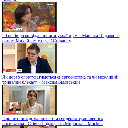
20 років розповідає новини українцям – Марічка Падалко із
сином Михайлом у студії Сніданку
Як довго оговтуватиметься енергосистема та чи можливий
тривалий блекаут – Максим Білявський
Про питання домашнього та гендерно зумовленого
насильства - Стівен Роджерс та Мирослава Мосіюк