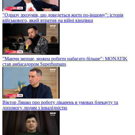
"Одразу зрозумів, що доведеться жити по-іншому": історія
військового, який втратив на війні кінцівки
"Маючи менше, можна робити набагато більше": MONATIK
став амбасадором Superhumans
Віктор Ляшко про роботу лікарень в умовах блекауту та
допомогу людям з інвалідністю