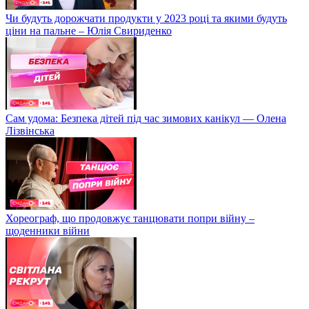
Чи будуть дорожчати продукти у 2023 році та якими будуть
ціни на пальне – Юлія Свириденко
Сам удома: Безпека дітей під час зимових канікул — Олена
Лізвінська
Хореограф, що продовжує танцювати попри війну –
щоденники війни