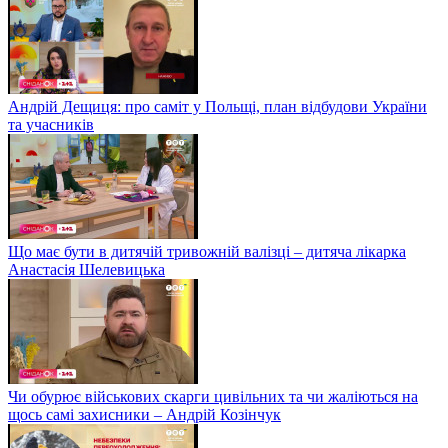
Андрій Дещиця: про саміт у Польщі, план відбудови України
та учасників
Що має бути в дитячій тривожній валізці – дитяча лікарка
Анастасія Шелевицька
Чи обурює військових скарги цивільних та чи жаліються на
щось самі захисники – Андрій Козінчук