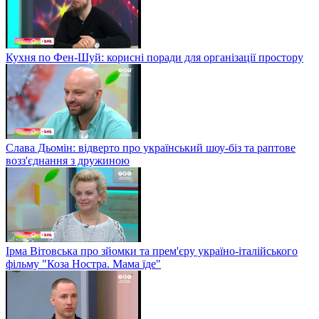
Кухня по Фен-Шуй: корисні поради для організації простору
Слава Дьомін: відверто про український шоу-біз та раптове
возз'єднання з дружиною
Ірма Вітовська про зйомки та прем'єру україно-італійського
фільму "Коза Ностра. Мама їде"