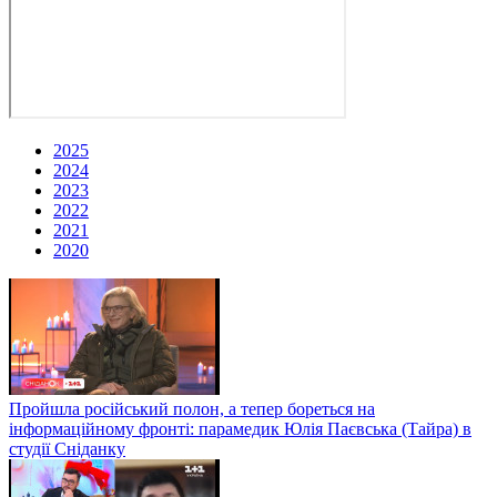
2025
2024
2023
2022
2021
2020
Пройшла російський полон, а тепер бореться на
інформаційному фронті: парамедик Юлія Паєвська (Тайра) в
студії Сніданку