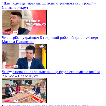
"Для людей це гарантія, що вони отримають свої гроші" –
Світлана Рекрут
Чи потрібен українцям 8-годинний робочий день – експерт
Максим Пилипенко
Чи буде нова хвиля звільнень й що буде з економікою країни
2023-го – Павло Кухта