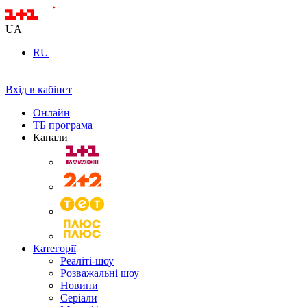
UA
RU
Вхід в кабінет
Онлайн
ТБ програма
Канали
Категорії
Реаліті-шоу
Розважальні шоу
Новини
Серіали