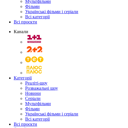
Мультфільми
Фільми
Українські фільми і серіали
Всі категорії
Всі проєкти
Канали
Категорії
Реаліті-шоу
Розважальні шоу
Новини
Серіали
Мультфільми
Фільми
Українські фільми і серіали
Всі категорії
Всі проєкти