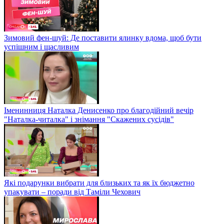
Зимовий фен-шуй: Де поставити ялинку вдома, щоб бути
успішним і щасливим
Іменинниця Наталка Денисенко про благодійний вечір
"Наталка-читалка" і знімання "Скажених сусідів"
Які подарунки вибрати для близьких та як їх бюджетно
упакувати – поради від Таміли Чехович