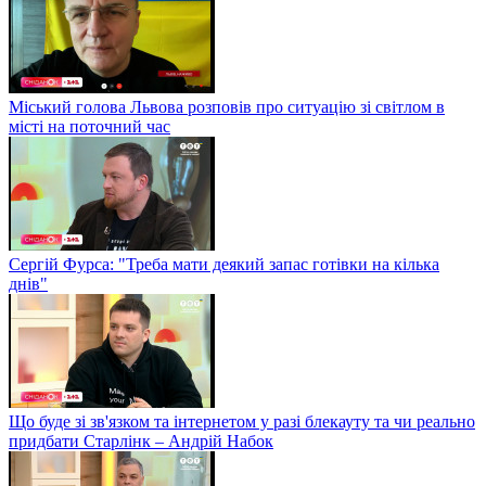
Міський голова Львова розповів про ситуацію зі світлом в
місті на поточний час
Сергій Фурса: "Треба мати деякий запас готівки на кілька
днів"
Що буде зі зв'язком та інтернетом у разі блекауту та чи реально
придбати Старлінк – Андрій Набок