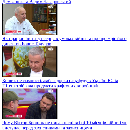
Демьянюк та Вадим Чагаровський
Як працює Інститут серця в умовах війни та про що мріє його
директор Борис Тодуров
Кошик незламності: амбасадорка слоуфуду в Україні Юлія
Пітенко зібрала продукти крафтових виробників
Чому Віктор Бронюк не писав пісні всі ці 10 місяців війни і як
виступає перед захисниками та захисницями