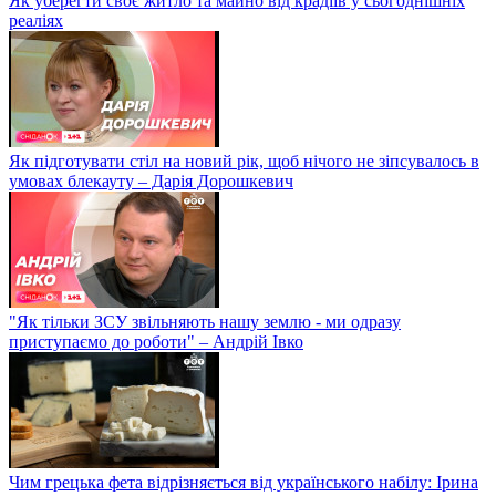
Як уберегти своє житло та майно від крадіїв у сьогоднішніх
реаліях
Як підготувати стіл на новий рік, щоб нічого не зіпсувалось в
умовах блекауту – Дарія Дорошкевич
"Як тільки ЗСУ звільняють нашу землю - ми одразу
приступаємо до роботи" – Андрій Івко
Чим грецька фета відрізняється від українського набілу: Ірина