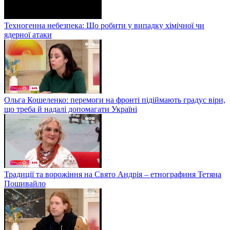
Техногенна небезпека: Що робити у випадку хімічної чи
ядерної атаки
Ольга Кошеленко: перемоги на фронті підіймають градус віри,
що треба й надалі допомагати Україні
Традиції та ворожіння на Свято Андрія – етнографиня Тетяна
Пошивайло