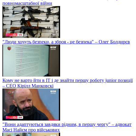
повномасштабної війни
"Люди хочуть безпеки, а зброя - це безпека" – Олег Болдирєв
Кому не варто йти в IT і де знайти першу роботу junior позиції
– СЕО Кірілл Манковскі
"Вони адаптуються завдяки рідним, в першу чергу" – адвокат
Масі Найєм про військових