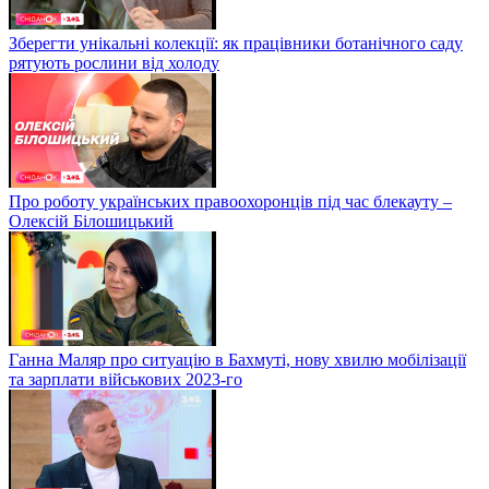
Зберегти унікальні колекції: як працівники ботанічного саду
рятують рослини від холоду
Про роботу українських правоохоронців під час блекауту –
Олексій Білошицький
Ганна Маляр про ситуацію в Бахмуті, нову хвилю мобілізації
та зарплати військових 2023-го