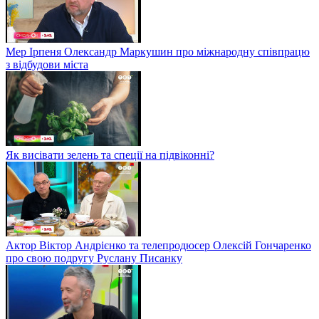
Мер Ірпеня Олександр Маркушин про міжнародну співпрацю
з відбудови міста
Як висівати зелень та спеції на підвіконні?
Актор Віктор Андрієнко та телепродюсер Олексій Гончаренко
про свою подругу Руслану Писанку