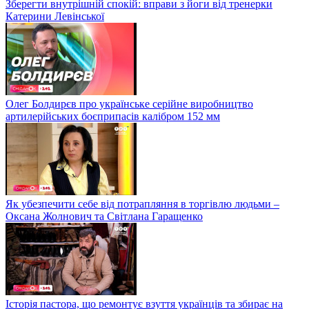
Зберегти внутрішній спокій: вправи з йоги від тренерки
Катерини Левінської
Олег Болдирєв про українське серійне виробництво
артилерійських боєприпасів калібром 152 мм
Як убезпечити себе від потрапляння в торгівлю людьми –
Оксана Жолнович та Світлана Гаращенко
Історія пастора, що ремонтує взуття українців та збирає на