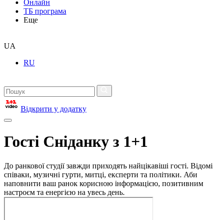
Онлайн
ТБ програма
Еще
UA
RU
Відкрити у додатку
Гості Сніданку з 1+1
До ранкової студії завжди приходять найцікавіші гості. Відомі
співаки, музичні гурти, митці, експерти та політики. Аби
наповнити ваш ранок корисною інформацією, позитивним
настроєм та енергією на увесь день.