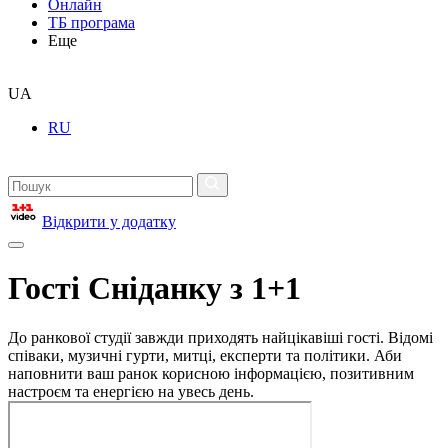
Онлайн
ТБ програма
Еще
UA
RU
Відкрити у додатку
Гості Сніданку з 1+1
До ранкової студії завжди приходять найцікавіші гості. Відомі
співаки, музичні гурти, митці, експерти та політики. Аби
наповнити ваш ранок корисною інформацією, позитивним
настроєм та енергією на увесь день.