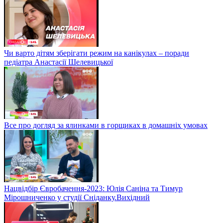
Чи варто дітям зберігати режим на канікулах – поради
педіатра Анастасії Шелевицької
Все про догляд за ялинками в горщиках в домашніх умовах
Нацвідбір Євробачення-2023: Юлія Саніна та Тимур
Мірошниченко у студії Сніданку.Вихідний