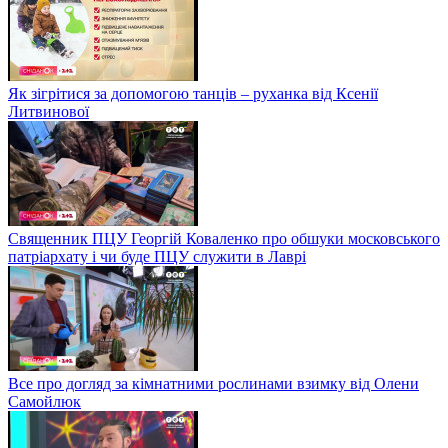
Як зігрітися за допомогою танців – руханка від Ксенії
Литвинової
Священник ПЦУ Георгій Коваленко про обшуки московського
патріархату і чи буде ПЦУ служити в Лаврі
Все про догляд за кімнатними рослинами взимку від Олени
Самойлюк