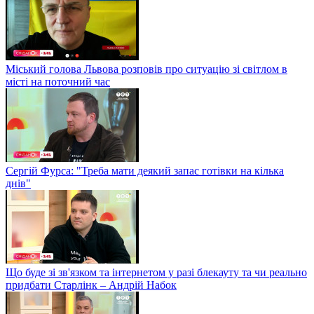
Міський голова Львова розповів про ситуацію зі світлом в
місті на поточний час
Сергій Фурса: "Треба мати деякий запас готівки на кілька
днів"
Що буде зі зв'язком та інтернетом у разі блекауту та чи реально
придбати Старлінк – Андрій Набок