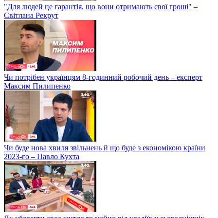
"Для людей це гарантія, що вони отримають свої гроші" –
Світлана Рекрут
Чи потрібен українцям 8-годинний робочий день – експерт
Максим Пилипенко
Чи буде нова хвиля звільнень й що буде з економікою країни
2023-го – Павло Кухта