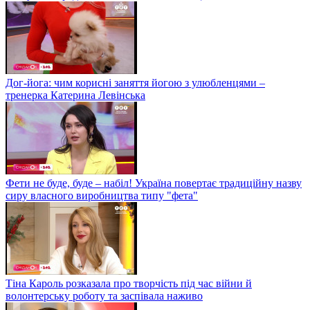
Дог-йога: чим корисні заняття йогою з улюбленцями –
тренерка Катерина Левінська
Фети не буде, буде – набіл! Україна повертає традиційну назву
сиру власного виробництва типу "фета"
Тіна Кароль розказала про творчість під час війни й
волонтерську роботу та заспівала наживо