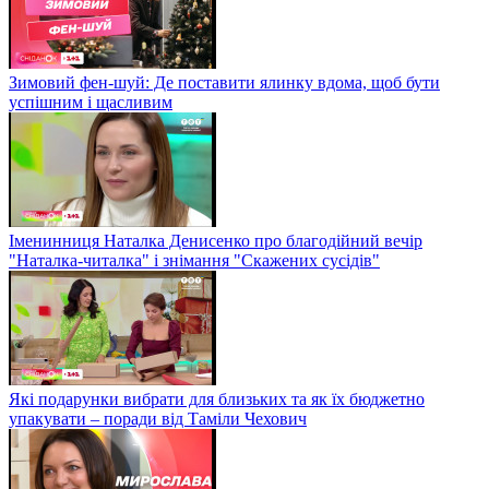
Зимовий фен-шуй: Де поставити ялинку вдома, щоб бути
успішним і щасливим
Іменинниця Наталка Денисенко про благодійний вечір
"Наталка-читалка" і знімання "Скажених сусідів"
Які подарунки вибрати для близьких та як їх бюджетно
упакувати – поради від Таміли Чехович