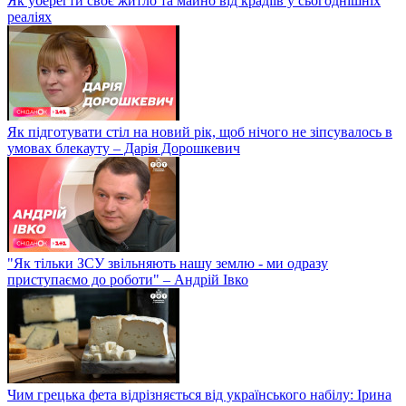
Як уберегти своє житло та майно від крадіїв у сьогоднішніх
реаліях
Як підготувати стіл на новий рік, щоб нічого не зіпсувалось в
умовах блекауту – Дарія Дорошкевич
"Як тільки ЗСУ звільняють нашу землю - ми одразу
приступаємо до роботи" – Андрій Івко
Чим грецька фета відрізняється від українського набілу: Ірина