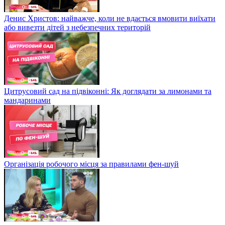
Денис Христов: найважче, коли не вдається вмовити виїхати
або вивезти дітей з небезпечних територій
Цитрусовий сад на підвіконні: Як доглядати за лимонами та
мандаринами
Організація робочого місця за правилами фен-шуй