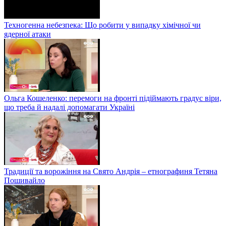
Техногенна небезпека: Що робити у випадку хімічної чи
ядерної атаки
Ольга Кошеленко: перемоги на фронті підіймають градус віри,
що треба й надалі допомагати Україні
Традиції та ворожіння на Свято Андрія – етнографиня Тетяна
Пошивайло