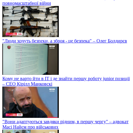
повномасштабної війни
"Люди хочуть безпеки, а зброя - це безпека" – Олег Болдирєв
Кому не варто йти в IT і де знайти першу роботу junior позиції
– СЕО Кірілл Манковскі
"Вони адаптуються завдяки рідним, в першу чергу" – адвокат
Масі Найєм про військових