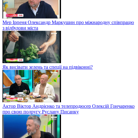
Мер Ірпеня Олександр Маркушин про міжнародну співпрацю
з відбудови міста
Як висівати зелень та спеції на підвіконні?
Актор Віктор Андрієнко та телепродюсер Олексій Гончаренко
про свою подругу Руслану Писанку