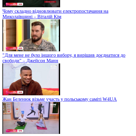
Чому складно відновлювати електропостачання на
Миколаївщині – Віталій Кім
"Для мене не було іншого вибору, я вирішив доєднатися до
свободи" – Джейсон Манн
Жан Беленюк візьме участь у польському саміті W4UA