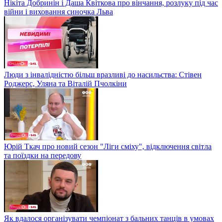
Нікіта Добринін і Даша Квіткова про вінчання, розлуку під час
війни і виховання синочка Льва
Люди з інвалідністю більш вразливі до насильства: Стівен
Роджерс, Уляна та Віталій Пчолкіни
Юрій Ткач про новий сезон "Ліги сміху", відключення світла
та поїздки на передову
Як вдалося організувати чемпіонат з бальних танців в умовах