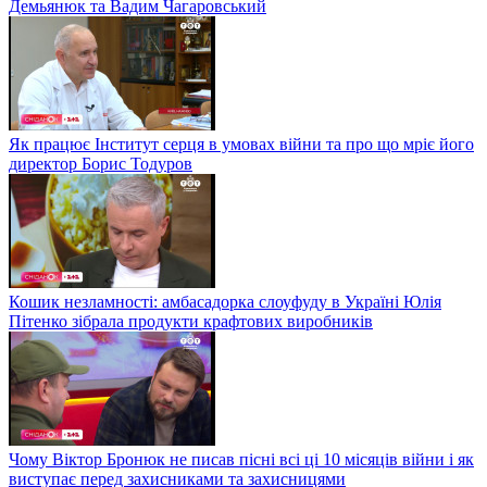
Демьянюк та Вадим Чагаровський
Як працює Інститут серця в умовах війни та про що мріє його
директор Борис Тодуров
Кошик незламності: амбасадорка слоуфуду в Україні Юлія
Пітенко зібрала продукти крафтових виробників
Чому Віктор Бронюк не писав пісні всі ці 10 місяців війни і як
виступає перед захисниками та захисницями