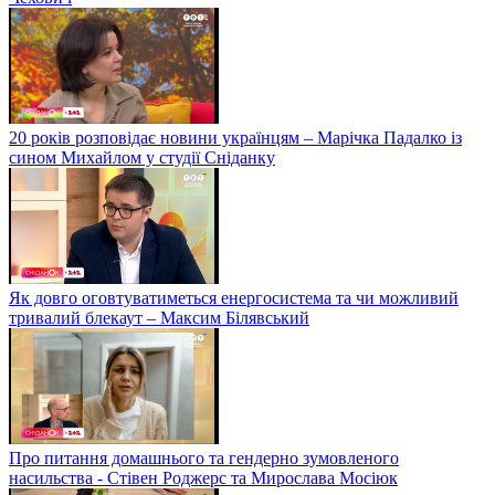
20 років розповідає новини українцям – Марічка Падалко із
сином Михайлом у студії Сніданку
Як довго оговтуватиметься енергосистема та чи можливий
тривалий блекаут – Максим Білявський
Про питання домашнього та гендерно зумовленого
насильства - Стівен Роджерс та Мирослава Мосіюк