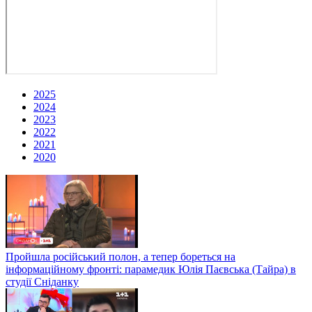
2025
2024
2023
2022
2021
2020
Пройшла російський полон, а тепер бореться на
інформаційному фронті: парамедик Юлія Паєвська (Тайра) в
студії Сніданку