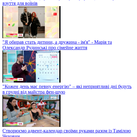
взуття для воїнів
"Я обирав стать дитини, а дружина - ім'я" - Марія та
Олександр Рудинські про сімейне життя
"Кожен день має певну енергію" – які неприятливі дні будуть
в грудні від майстра фен-шую
Створюємо адвент-календар своїми руками разом із Тамілою
Чехович