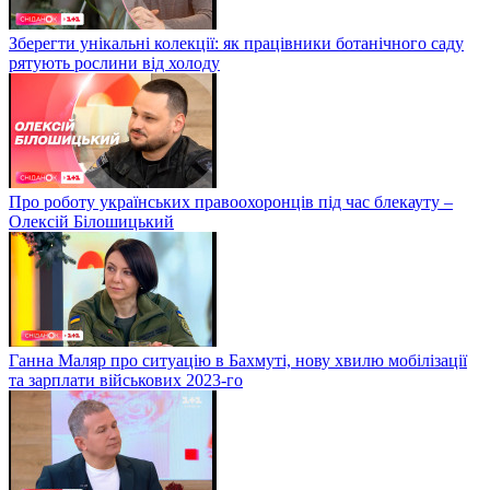
Зберегти унікальні колекції: як працівники ботанічного саду
рятують рослини від холоду
Про роботу українських правоохоронців під час блекауту –
Олексій Білошицький
Ганна Маляр про ситуацію в Бахмуті, нову хвилю мобілізації
та зарплати військових 2023-го