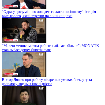
"Одразу зрозумів, що доведеться жити по-іншому": історія
військового, який втратив на війні кінцівки
"Маючи менше, можна робити набагато більше": MONATIK
став амбасадором Superhumans
Віктор Ляшко про роботу лікарень в умовах блекауту та
допомогу людям з інвалідністю