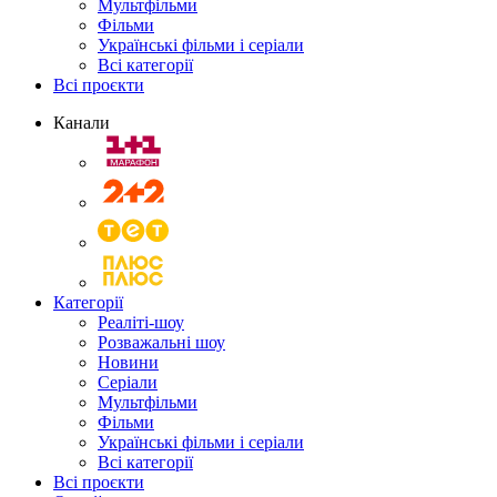
Мультфільми
Фільми
Українські фільми і серіали
Всі категорії
Всі проєкти
Канали
Категорії
Реаліті-шоу
Розважальні шоу
Новини
Серіали
Мультфільми
Фільми
Українські фільми і серіали
Всі категорії
Всі проєкти