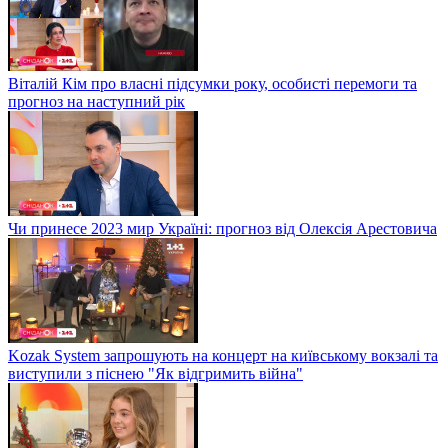
Віталій Кім про власні підсумки року, особисті перемоги та
прогноз на наступний рік
Чи принесе 2023 мир Україні: прогноз від Олексія Арестовича
Kozak System запрошують на концерт на київському вокзалі та
виступили з піснею "Як відгримить війна"