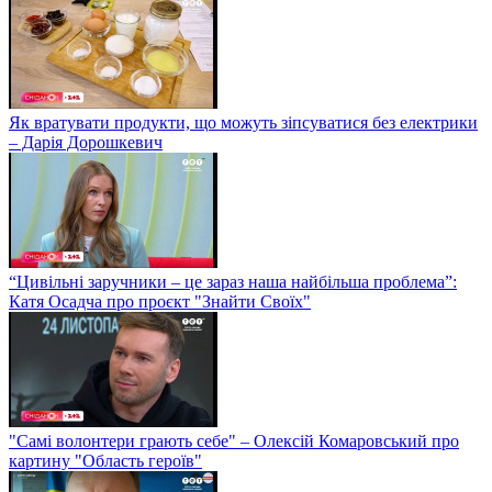
Як вратувати продукти, що можуть зіпсуватися без електрики
– Дарія Дорошкевич
“Цивільні заручники – це зараз наша найбільша проблема”:
Катя Осадча про проєкт "Знайти Своїх"
"Самі волонтери грають себе" – Олексій Комаровський про
картину "Область героїв"