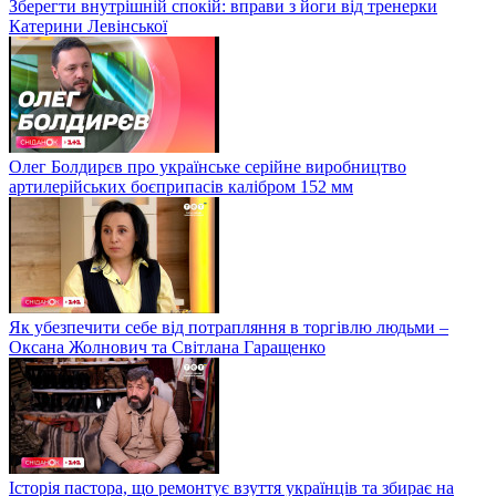
Зберегти внутрішній спокій: вправи з йоги від тренерки
Катерини Левінської
Олег Болдирєв про українське серійне виробництво
артилерійських боєприпасів калібром 152 мм
Як убезпечити себе від потрапляння в торгівлю людьми –
Оксана Жолнович та Світлана Гаращенко
Історія пастора, що ремонтує взуття українців та збирає на