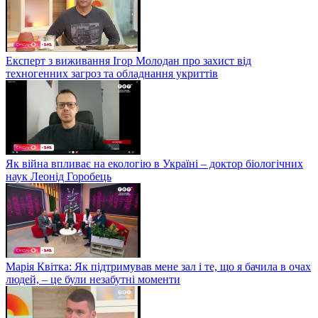
Експерт з виживання Ігор Молодан про захист від
техногенних загроз та обладнання укриттів
Як війна впливає на екологію в Україні – доктор біологічних
наук Леонід Горобець
Марія Квітка: Як підтримував мене зал і те, що я бачила в очах
людей, – це були незабутні моменти