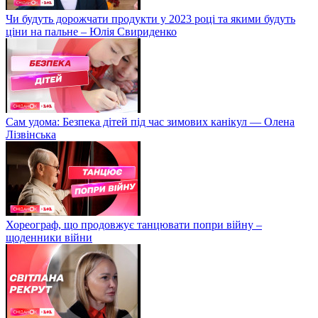
Чи будуть дорожчати продукти у 2023 році та якими будуть
ціни на пальне – Юлія Свириденко
Сам удома: Безпека дітей під час зимових канікул — Олена
Лізвінська
Хореограф, що продовжує танцювати попри війну –
щоденники війни