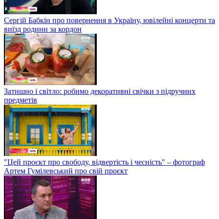
Сергій Бабкін про повернення в Україну, ювілейні концерти та
виїзд родини за кордон
Затишно і світло: робимо декоративні свічки з підручних
предметів
"Цей проєкт про свободу, відвертість і чесність" – фотограф
Артем Гумілевський про свій проєкт