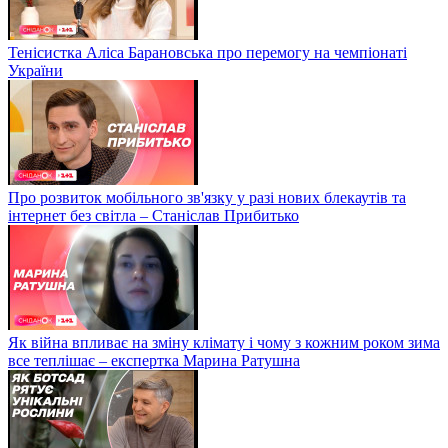
Тенісистка Аліса Барановська про перемогу на чемпіонаті
України
Про розвиток мобільного зв'язку у разі нових блекаутів та
інтернет без світла – Станіслав Прибитько
Як війна впливає на зміну клімату і чому з кожним роком зима
все теплішає – експертка Марина Ратушна