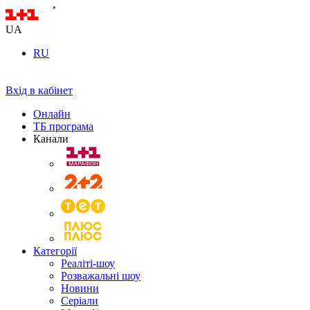
UA
RU
Вхід в кабінет
Онлайн
ТБ програма
Канали
Категорії
Реаліті-шоу
Розважальні шоу
Новини
Серіали