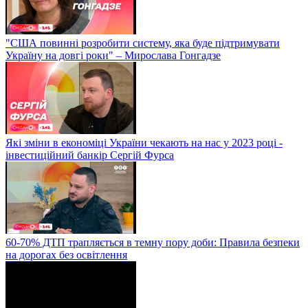
"США повинні розробити систему, яка буде підтримувати
Україну на довгі роки" – Мирослава Гонгадзе
Які зміни в економіці України чекають на нас у 2023 році -
інвестиційний банкір Сергій Фурса
60-70% ДТП трапляється в темну пору доби: Правила безпеки
на дорогах без освітлення