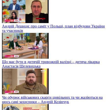
Андрій Дещиця: про саміт у Польщі, план відбудови України
та учасників
Що має бути в дитячій тривожній валізці – дитяча лікарка
Анастасія Шелевицька
Чи обурює військових скарги цивільних та чи жаліються на
щось самі захисники – Андрій Козінчук