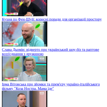
Кухня по Фен-Шуй: корисні поради для організації простору
Слава Дьомін: відверто про український шоу-біз та раптове
возз'єднання з дружиною
Ірма Вітовська про зйомки та прем'єру україно-італійського
фільму "Коза Ностра. Мама їде"