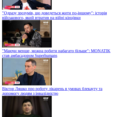
"Одразу зрозумів, що доведеться жити по-іншому": історія
військового, який втратив на війні кінцівки
"Маючи менше, можна робити набагато більше": MONATIK
став амбасадором Superhumans
Віктор Ляшко про роботу лікарень в умовах блекауту та
допомогу людям з інвалідністю