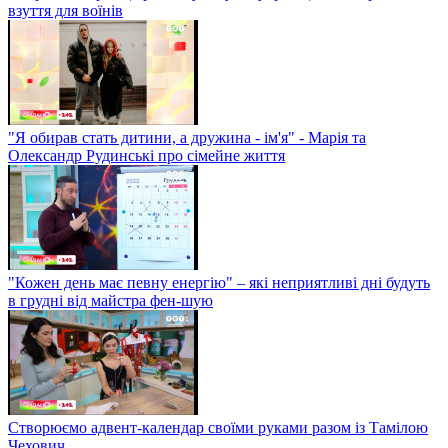
взуття для воїнів
"Я обирав стать дитини, а дружина - ім'я" - Марія та
Олександр Рудинські про сімейне життя
"Кожен день має певну енергію" – які неприятливі дні будуть
в грудні від майстра фен-шую
Створюємо адвент-календар своїми руками разом із Тамілою
Чехович