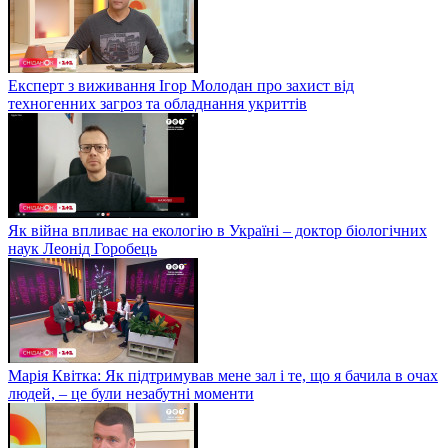
Експерт з виживання Ігор Молодан про захист від
техногенних загроз та обладнання укриттів
Як війна впливає на екологію в Україні – доктор біологічних
наук Леонід Горобець
Марія Квітка: Як підтримував мене зал і те, що я бачила в очах
людей, – це були незабутні моменти