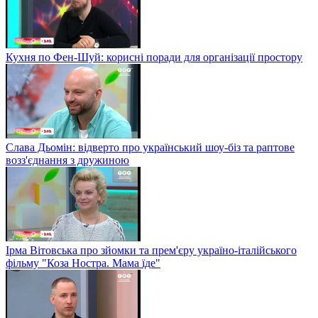
Кухня по Фен-Шуй: корисні поради для організації простору
Слава Дьомін: відверто про український шоу-біз та раптове
возз'єднання з дружиною
Ірма Вітовська про зйомки та прем'єру україно-італійського
фільму "Коза Ностра. Мама їде"