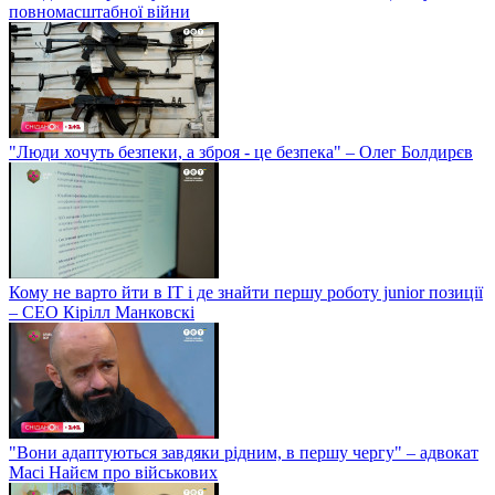
повномасштабної війни
"Люди хочуть безпеки, а зброя - це безпека" – Олег Болдирєв
Кому не варто йти в IT і де знайти першу роботу junior позиції
– СЕО Кірілл Манковскі
"Вони адаптуються завдяки рідним, в першу чергу" – адвокат
Масі Найєм про військових