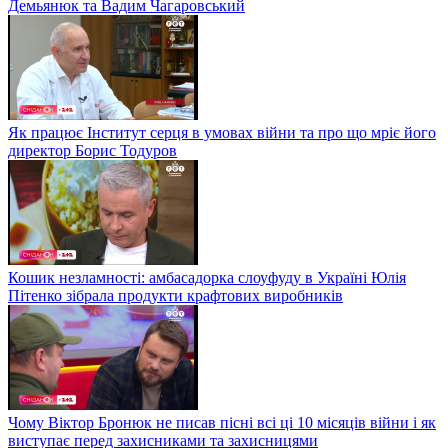
Демьянюк та Вадим Чагаровський
Як працює Інститут серця в умовах війни та про що мріє його
директор Борис Тодуров
Кошик незламності: амбасадорка слоуфуду в Україні Юлія
Пітенко зібрала продукти крафтових виробників
Чому Віктор Бронюк не писав пісні всі ці 10 місяців війни і як
виступає перед захисниками та захисницями