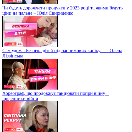
Чи будуть дорожчати продукти у 2023 році та якими будуть
ціни на пальне – Юлія Свириденко
Сам удома: Безпека дітей під час зимових канікул — Олена
Лізвінська
Хореограф, що продовжує танцювати попри війну –
щоденники війни