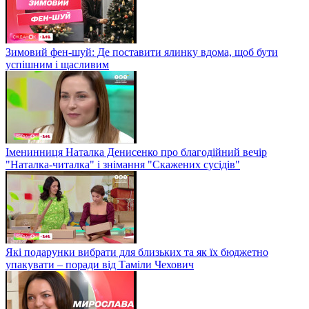
Зимовий фен-шуй: Де поставити ялинку вдома, щоб бути
успішним і щасливим
Іменинниця Наталка Денисенко про благодійний вечір
"Наталка-читалка" і знімання "Скажених сусідів"
Які подарунки вибрати для близьких та як їх бюджетно
упакувати – поради від Таміли Чехович