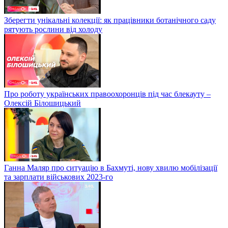
Зберегти унікальні колекції: як працівники ботанічного саду
рятують рослини від холоду
Про роботу українських правоохоронців під час блекауту –
Олексій Білошицький
Ганна Маляр про ситуацію в Бахмуті, нову хвилю мобілізації
та зарплати військових 2023-го