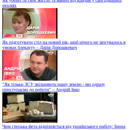
Як уберегти своє житло та майно від крадіїв у сьогоднішніх
реаліях
Як підготувати стіл на новий рік, щоб нічого не зіпсувалось в
умовах блекауту – Дарія Дорошкевич
"Як тільки ЗСУ звільняють нашу землю - ми одразу
приступаємо до роботи" – Андрій Івко
Чим грецька фета відрізняється від українського набілу: Ірина