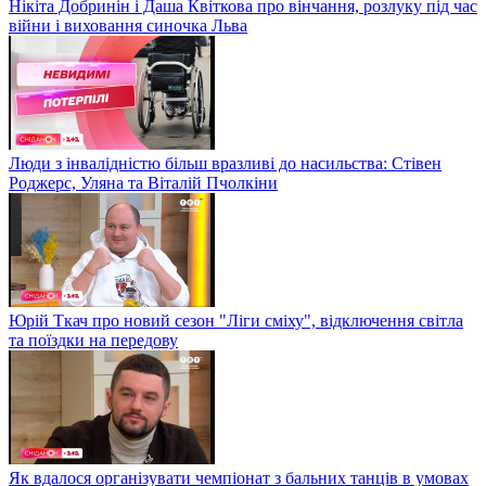
Нікіта Добринін і Даша Квіткова про вінчання, розлуку під час
війни і виховання синочка Льва
Люди з інвалідністю більш вразливі до насильства: Стівен
Роджерс, Уляна та Віталій Пчолкіни
Юрій Ткач про новий сезон "Ліги сміху", відключення світла
та поїздки на передову
Як вдалося організувати чемпіонат з бальних танців в умовах