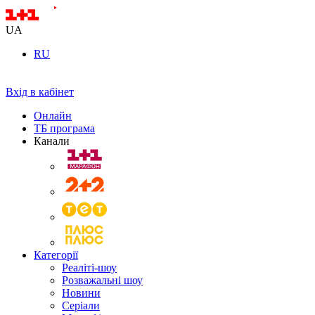
UA
RU
Вхід в кабінет
Онлайн
ТБ програма
Канали
Категорії
Реаліті-шоу
Розважальні шоу
Новини
Серіали