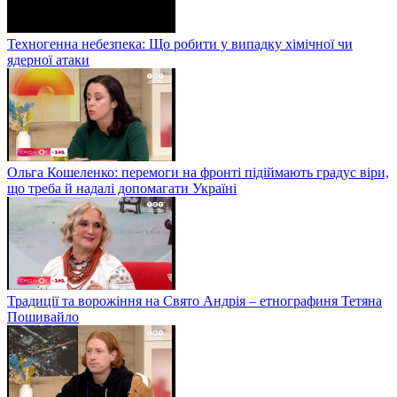
Техногенна небезпека: Що робити у випадку хімічної чи
ядерної атаки
Ольга Кошеленко: перемоги на фронті підіймають градус віри,
що треба й надалі допомагати Україні
Традиції та ворожіння на Свято Андрія – етнографиня Тетяна
Пошивайло