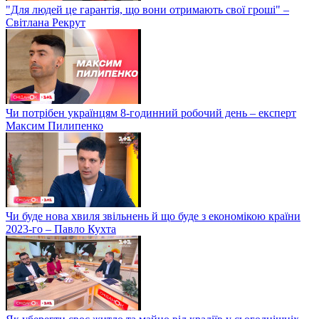
"Для людей це гарантія, що вони отримають свої гроші" –
Світлана Рекрут
Чи потрібен українцям 8-годинний робочий день – експерт
Максим Пилипенко
Чи буде нова хвиля звільнень й що буде з економікою країни
2023-го – Павло Кухта