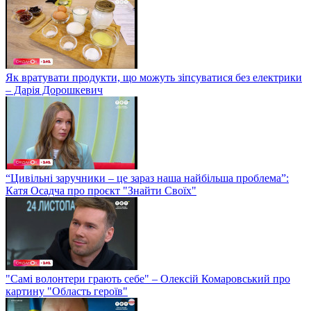
Як вратувати продукти, що можуть зіпсуватися без електрики
– Дарія Дорошкевич
“Цивільні заручники – це зараз наша найбільша проблема”:
Катя Осадча про проєкт "Знайти Своїх"
"Самі волонтери грають себе" – Олексій Комаровський про
картину "Область героїв"