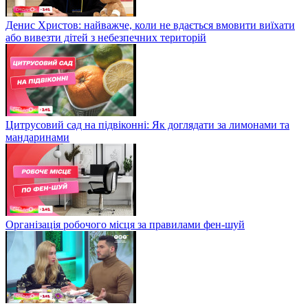
Денис Христов: найважче, коли не вдається вмовити виїхати
або вивезти дітей з небезпечних територій
Цитрусовий сад на підвіконні: Як доглядати за лимонами та
мандаринами
Організація робочого місця за правилами фен-шуй