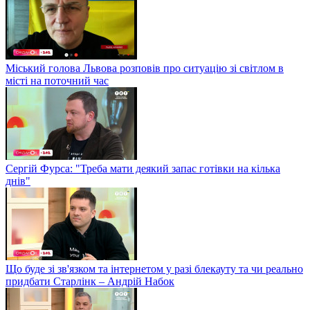
Міський голова Львова розповів про ситуацію зі світлом в
місті на поточний час
Сергій Фурса: "Треба мати деякий запас готівки на кілька
днів"
Що буде зі зв'язком та інтернетом у разі блекауту та чи реально
придбати Старлінк – Андрій Набок