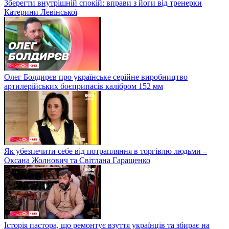
Зберегти внутрішній спокій: вправи з йоги від тренерки
Катерини Левінської
Олег Болдирєв про українське серійне виробництво
артилерійських боєприпасів калібром 152 мм
Як убезпечити себе від потрапляння в торгівлю людьми –
Оксана Жолнович та Світлана Гаращенко
Історія пастора, що ремонтує взуття українців та збирає на