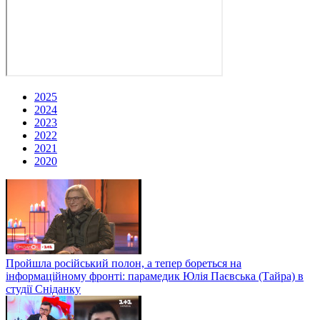
2025
2024
2023
2022
2021
2020
Пройшла російський полон, а тепер бореться на
інформаційному фронті: парамедик Юлія Паєвська (Тайра) в
студії Сніданку