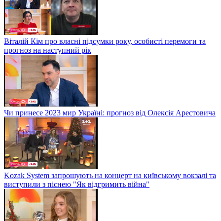
Віталій Кім про власні підсумки року, особисті перемоги та
прогноз на наступний рік
Чи принесе 2023 мир Україні: прогноз від Олексія Арестовича
Kozak System запрошують на концерт на київському вокзалі та
виступили з піснею "Як відгримить війна"