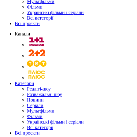
Мультфільми
Фільми
Українські фільми і серіали
Всі категорії
Всі проєкти
Канали
Категорії
Реаліті-шоу
Розважальні шоу
Новини
Серіали
Мультфільми
Фільми
Українські фільми і серіали
Всі категорії
Всі проєкти