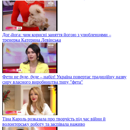
Дог-йога: чим корисні заняття йогою з улюбленцями –
тренерка Катерина Левінська
Фети не буде, буде – набіл! Україна повертає традиційну назву
сиру власного виробництва типу "фета"
Тіна Кароль розказала про творчість під час війни й
волонтерську роботу та заспівала наживо