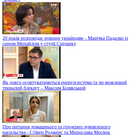
20 років розповідає новини українцям – Марічка Падалко із
сином Михайлом у студії Сніданку
Як довго оговтуватиметься енергосистема та чи можливий
тривалий блекаут – Максим Білявський
Про питання домашнього та гендерно зумовленого
насильства - Стівен Роджерс та Мирослава Мосіюк