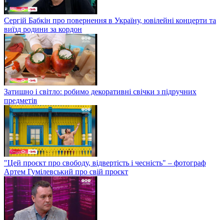
Сергій Бабкін про повернення в Україну, ювілейні концерти та
виїзд родини за кордон
Затишно і світло: робимо декоративні свічки з підручних
предметів
"Цей проєкт про свободу, відвертість і чесність" – фотограф
Артем Гумілевський про свій проєкт