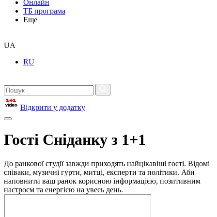
Онлайн
ТБ програма
Еще
UA
RU
Відкрити у додатку
Гості Сніданку з 1+1
До ранкової студії завжди приходять найцікавіші гості. Відомі
співаки, музичні гурти, митці, експерти та політики. Аби
наповнити ваш ранок корисною інформацією, позитивним
настроєм та енергією на увесь день.