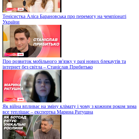
Тенісистка Аліса Барановська про перемогу на чемпіонаті
України
Про розвиток мобільного зв'язку у разі нових блекаутів та
інтернет без світла – Станіслав Прибитько
Як війна впливає на зміну клімату і чому з кожним роком зима
все теплішає – експертка Марина Ратушна