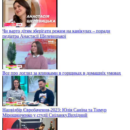
Чи варто дітям зберігати режим на канікулах – поради
педіатра Анастасії Шелевицької
Все про догляд за ялинками в горщиках в домашніх умовах
Нацвідбір Євробачення-2023: Юлія Саніна та Тимур
Мірошниченко у студії Сніданку.Вихідний