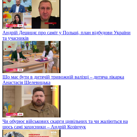
Андрій Дещиця: про саміт у Польщі, план відбудови України
та учасників
Що має бути в дитячій тривожній валізці – дитяча лікарка
Анастасія Шелевицька
Чи обурює військових скарги цивільних та чи жаліються на
щось самі захисники – Андрій Козінчук