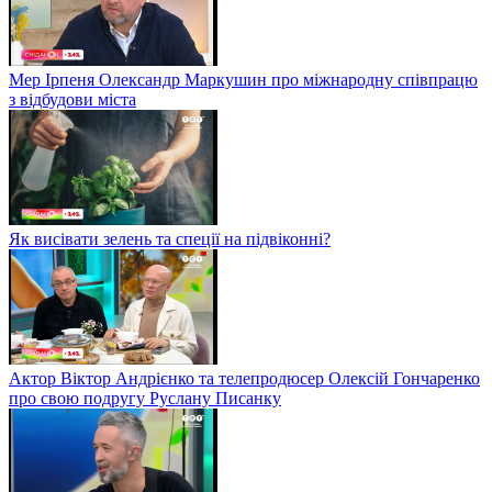
Мер Ірпеня Олександр Маркушин про міжнародну співпрацю
з відбудови міста
Як висівати зелень та спеції на підвіконні?
Актор Віктор Андрієнко та телепродюсер Олексій Гончаренко
про свою подругу Руслану Писанку