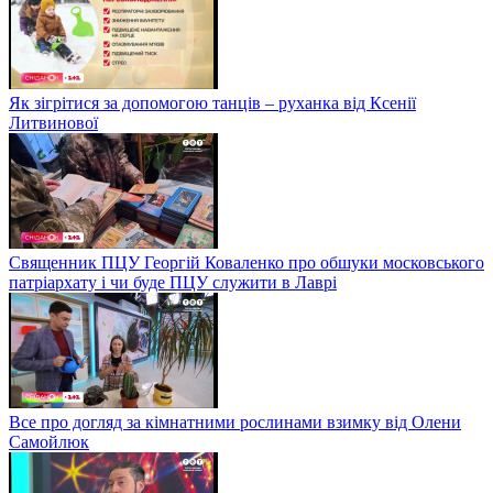
Як зігрітися за допомогою танців – руханка від Ксенії
Литвинової
Священник ПЦУ Георгій Коваленко про обшуки московського
патріархату і чи буде ПЦУ служити в Лаврі
Все про догляд за кімнатними рослинами взимку від Олени
Самойлюк