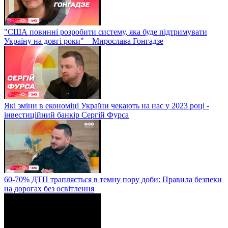
"США повинні розробити систему, яка буде підтримувати
Україну на довгі роки" – Мирослава Гонгадзе
Які зміни в економіці України чекають на нас у 2023 році -
інвестиційний банкір Сергій Фурса
60-70% ДТП трапляється в темну пору доби: Правила безпеки
на дорогах без освітлення