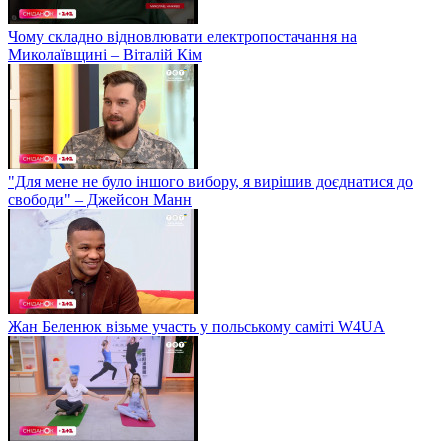
Чому складно відновлювати електропостачання на
Миколаївщині – Віталій Кім
"Для мене не було іншого вибору, я вирішив доєднатися до
свободи" – Джейсон Манн
Жан Беленюк візьме участь у польському саміті W4UA