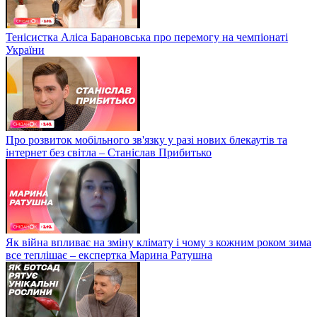
Тенісистка Аліса Барановська про перемогу на чемпіонаті
України
Про розвиток мобільного зв'язку у разі нових блекаутів та
інтернет без світла – Станіслав Прибитько
Як війна впливає на зміну клімату і чому з кожним роком зима
все теплішає – експертка Марина Ратушна