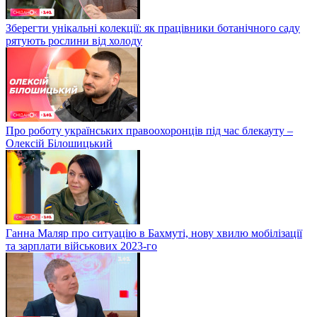
Зберегти унікальні колекції: як працівники ботанічного саду
рятують рослини від холоду
Про роботу українських правоохоронців під час блекауту –
Олексій Білошицький
Ганна Маляр про ситуацію в Бахмуті, нову хвилю мобілізації
та зарплати військових 2023-го