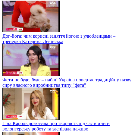
Дог-йога: чим корисні заняття йогою з улюбленцями –
тренерка Катерина Левінська
Фети не буде, буде – набіл! Україна повертає традиційну назву
сиру власного виробництва типу "фета"
Тіна Кароль розказала про творчість під час війни й
волонтерську роботу та заспівала наживо