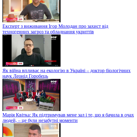
Експерт з виживання Ігор Молодан про захист від
техногенних загроз та обладнання укриттів
Як війна впливає на екологію в Україні – доктор біологічних
наук Леонід Горобець
Марія Квітка: Як підтримував мене зал і те, що я бачила в очах
людей, – це були незабутні моменти