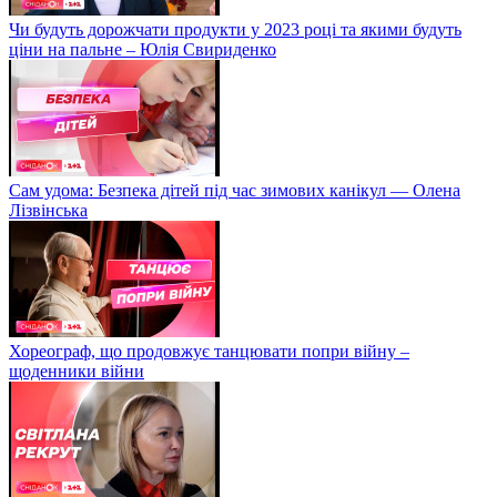
Чи будуть дорожчати продукти у 2023 році та якими будуть
ціни на пальне – Юлія Свириденко
Сам удома: Безпека дітей під час зимових канікул — Олена
Лізвінська
Хореограф, що продовжує танцювати попри війну –
щоденники війни