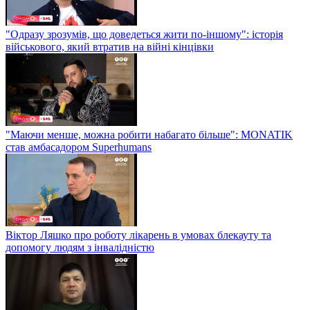
"Одразу зрозумів, що доведеться жити по-іншому": історія
військового, який втратив на війні кінцівки
"Маючи менше, можна робити набагато більше": MONATIK
став амбасадором Superhumans
Віктор Ляшко про роботу лікарень в умовах блекауту та
допомогу людям з інвалідністю