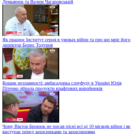
Демьянюк та Вадим Чагаровський
Як працює Інститут серця в умовах війни та про що мріє його
директор Борис Тодуров
Кошик незламності: амбасадорка слоуфуду в Україні Юлія
Пітенко зібрала продукти крафтових виробників
Чому Віктор Бронюк не писав пісні всі ці 10 місяців війни і як
виступає перед захисниками та захисницями