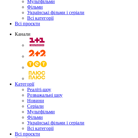
Мультфільми
Фільми
Українські фільми і серіали
Всі категорії
Всі проєкти
Канали
Категорії
Реаліті-шоу
Розважальні шоу
Новини
Серіали
Мультфільми
Фільми
Українські фільми і серіали
Всі категорії
Всі проєкти