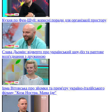
Кухня по Фен-Шуй: корисні поради для організації простору
Слава Дьомін: відверто про український шоу-біз та раптове
возз'єднання з дружиною
Ірма Вітовська про зйомки та прем'єру україно-італійського
фільму "Коза Ностра. Мама їде"