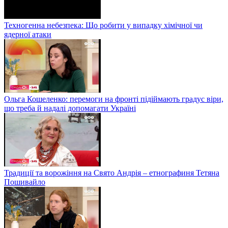
Техногенна небезпека: Що робити у випадку хімічної чи
ядерної атаки
Ольга Кошеленко: перемоги на фронті підіймають градус віри,
що треба й надалі допомагати Україні
Традиції та ворожіння на Свято Андрія – етнографиня Тетяна
Пошивайло