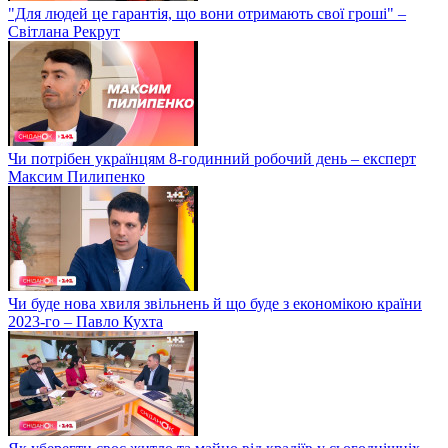
"Для людей це гарантія, що вони отримають свої гроші" –
Світлана Рекрут
Чи потрібен українцям 8-годинний робочий день – експерт
Максим Пилипенко
Чи буде нова хвиля звільнень й що буде з економікою країни
2023-го – Павло Кухта