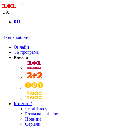
UA
RU
Вхід в кабінет
Онлайн
ТБ програма
Канали
Категорії
Реаліті-шоу
Розважальні шоу
Новини
Серіали