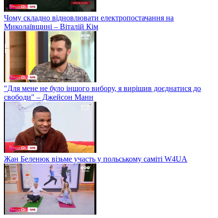
Чому складно відновлювати електропостачання на
Миколаївщині – Віталій Кім
"Для мене не було іншого вибору, я вирішив доєднатися до
свободи" – Джейсон Манн
Жан Беленюк візьме участь у польському саміті W4UA