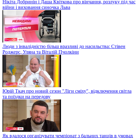
Нікіта Добринін і Даша Квіткова про вінчання, розлуку під час
війни і виховання синочка Льва
Люди з інвалідністю більш вразливі до насильства: Стівен
Роджерс, Уляна та Віталій Пчолкіни
Юрій Ткач про новий сезон "Ліги сміху", відключення світла
та поїздки на передову
Як вдалося організувати чемпіонат з бальних танців в умовах