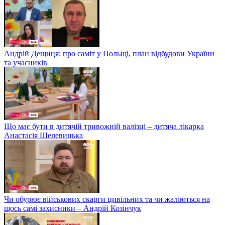
Андрій Дещиця: про саміт у Польщі, план відбудови України
та учасників
Що має бути в дитячій тривожній валізці – дитяча лікарка
Анастасія Шелевицька
Чи обурює військових скарги цивільних та чи жаліються на
щось самі захисники – Андрій Козінчук