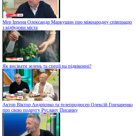
Мер Ірпеня Олександр Маркушин про міжнародну співпрацю
з відбудови міста
Як висівати зелень та спеції на підвіконні?
Актор Віктор Андрієнко та телепродюсер Олексій Гончаренко
про свою подругу Руслану Писанку