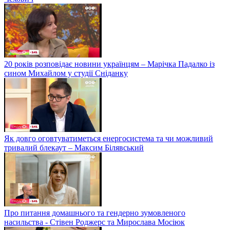
20 років розповідає новини українцям – Марічка Падалко із
сином Михайлом у студії Сніданку
Як довго оговтуватиметься енергосистема та чи можливий
тривалий блекаут – Максим Білявський
Про питання домашнього та гендерно зумовленого
насильства - Стівен Роджерс та Мирослава Мосіюк