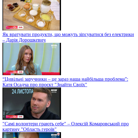
Як вратувати продукти, що можуть зіпсуватися без електрики
– Дарія Дорошкевич
“Цивільні заручники – це зараз наша найбільша проблема”:
Катя Осадча про проєкт "Знайти Своїх"
"Самі волонтери грають себе" – Олексій Комаровський про
картину "Область героїв"