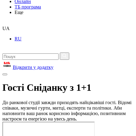
Онлайн
ТБ програма
Еще
UA
RU
Відкрити у додатку
Гості Сніданку з 1+1
До ранкової студії завжди приходять найцікавіші гості. Відомі
співаки, музичні гурти, митці, експерти та політики. Аби
наповнити ваш ранок корисною інформацією, позитивним
настроєм та енергією на увесь день.