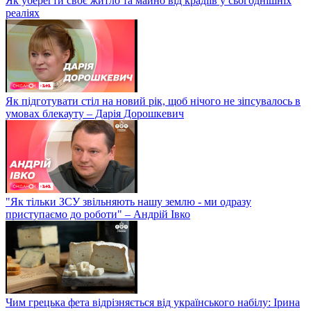
Як уберегти своє житло та майно від крадіїв у сьогоднішніх
реаліях
Як підготувати стіл на новий рік, щоб нічого не зіпсувалось в
умовах блекауту – Дарія Дорошкевич
"Як тільки ЗСУ звільняють нашу землю - ми одразу
приступаємо до роботи" – Андрій Івко
Чим грецька фета відрізняється від українського набілу: Ірина