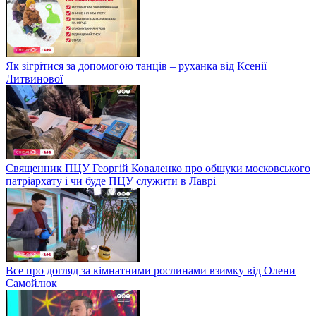
Як зігрітися за допомогою танців – руханка від Ксенії
Литвинової
Священник ПЦУ Георгій Коваленко про обшуки московського
патріархату і чи буде ПЦУ служити в Лаврі
Все про догляд за кімнатними рослинами взимку від Олени
Самойлюк