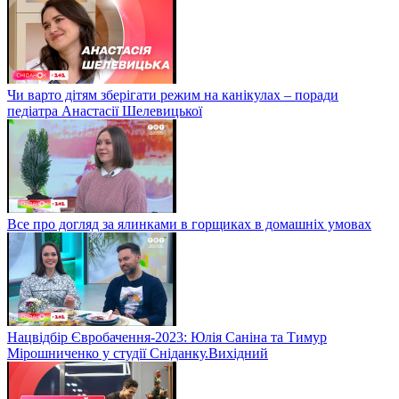
Чи варто дітям зберігати режим на канікулах – поради
педіатра Анастасії Шелевицької
Все про догляд за ялинками в горщиках в домашніх умовах
Нацвідбір Євробачення-2023: Юлія Саніна та Тимур
Мірошниченко у студії Сніданку.Вихідний