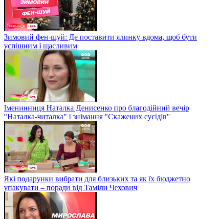
Зимовий фен-шуй: Де поставити ялинку вдома, щоб бути
успішним і щасливим
Іменинниця Наталка Денисенко про благодійний вечір
"Наталка-читалка" і знімання "Скажених сусідів"
Які подарунки вибрати для близьких та як їх бюджетно
упакувати – поради від Таміли Чехович