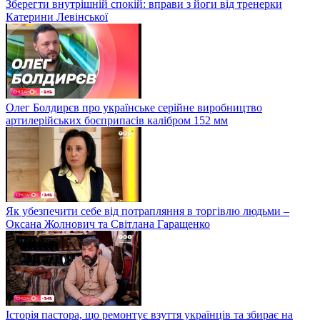
Зберегти внутрішній спокій: вправи з йоги від тренерки
Катерини Левінської
Олег Болдирєв про українське серійне виробництво
артилерійських боєприпасів калібром 152 мм
Як убезпечити себе від потрапляння в торгівлю людьми –
Оксана Жолнович та Світлана Гаращенко
Історія пастора, що ремонтує взуття українців та збирає на