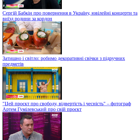
Сергій Бабкін про повернення в Україну, ювілейні концерти та
виїзд родини за кордон
Затишно і світло: робимо декоративні свічки з підручних
предметів
"Цей проєкт про свободу, відвертість і чесність" – фотограф
Артем Гумілевський про свій проєкт