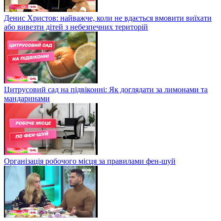
Денис Христов: найважче, коли не вдається вмовити виїхати
або вивезти дітей з небезпечних територій
Цитрусовий сад на підвіконні: Як доглядати за лимонами та
мандаринами
Організація робочого місця за правилами фен-шуй