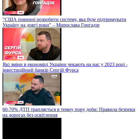
"США повинні розробити систему, яка буде підтримувати
Україну на довгі роки" – Мирослава Гонгадзе
Які зміни в економіці України чекають на нас у 2023 році -
інвестиційний банкір Сергій Фурса
60-70% ДТП трапляється в темну пору доби: Правила безпеки
на дорогах без освітлення