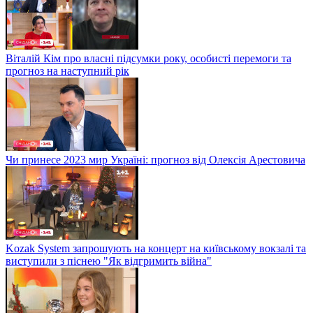
Віталій Кім про власні підсумки року, особисті перемоги та
прогноз на наступний рік
Чи принесе 2023 мир Україні: прогноз від Олексія Арестовича
Kozak System запрошують на концерт на київському вокзалі та
виступили з піснею "Як відгримить війна"