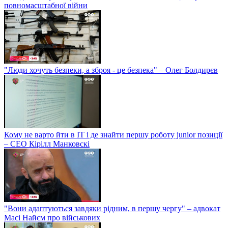
повномасштабної війни
"Люди хочуть безпеки, а зброя - це безпека" – Олег Болдирєв
Кому не варто йти в IT і де знайти першу роботу junior позиції
– СЕО Кірілл Манковскі
"Вони адаптуються завдяки рідним, в першу чергу" – адвокат
Масі Найєм про військових