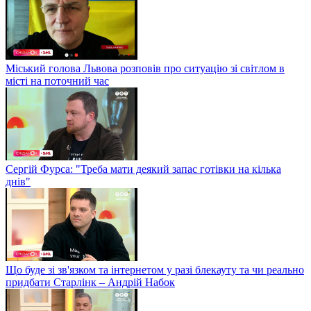
Міський голова Львова розповів про ситуацію зі світлом в
місті на поточний час
Сергій Фурса: "Треба мати деякий запас готівки на кілька
днів"
Що буде зі зв'язком та інтернетом у разі блекауту та чи реально
придбати Старлінк – Андрій Набок