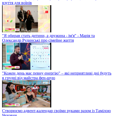
взуття для воїнів
"Я обирав стать дитини, а дружина - ім'я" - Марія та
Олександр Рудинські про сімейне життя
"Кожен день має певну енергію" – які неприятливі дні будуть
в грудні від майстра фен-шую
Створюємо адвент-календар своїми руками разом із Тамілою
Чехович