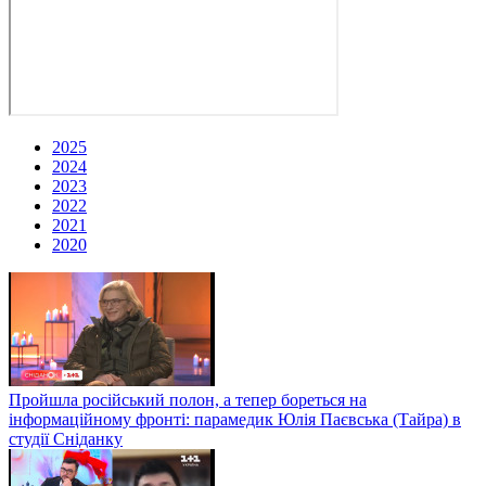
2025
2024
2023
2022
2021
2020
Пройшла російський полон, а тепер бореться на
інформаційному фронті: парамедик Юлія Паєвська (Тайра) в
студії Сніданку